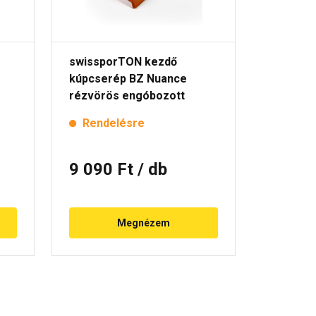
swissporTON kezdő
swisspo
kúpcserép BZ Nuance
kúpcser
rézvörös engóbozott
kagylóf
rézvörö
Rendelésre
Rende
9 090 Ft
/ db
23 31
Megnézem