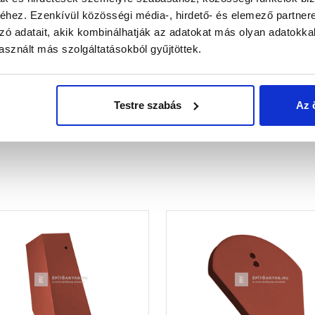
hez. Ezenkívül közösségi média-, hirdető- és elemező partner
zó adatait, akik kombinálhatják az adatokat más olyan adatokka
sznált más szolgáltatásokból gyűjtöttek.
Testre szabás
Az 