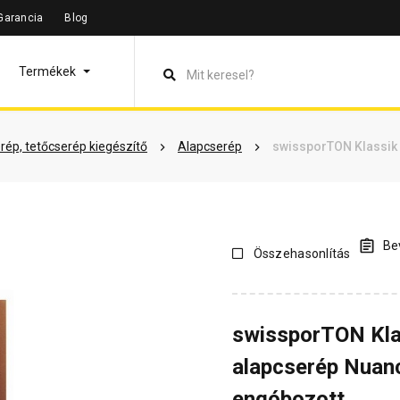
Garancia
Blog
leírás
Termékinformáció
Vásárlói vélemények
Kérdések 
Termékek
rép, tetőcserép kiegészítő
Alapcserép
swissporTON Klassik
Bev
Összehasonlítás
swissporTON Kla
alapcserép Nuan
engóbozott