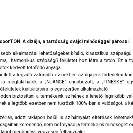
sporTON. A dizájn, a tartósság svájci minőséggel párosul.
sebb alkalmazási lehetőségeket kínáló, klasszikus szépségű t
orma, harmonikus szépségű felületet hoz létre a tetőn. Ez a t
tek kedvelt tetőfedő anyaga.
ett a legváltozatosabb színekben szolgálja a történelmi körny
is megtalálhatók a „NUANCE” engóbozott, a „FINESSE” egy
őfelületek kialakítására is egyszerűen alkalmazható.
don biztosítani a termékeink színének a lehető leginkább val
nek a legtöbb esetben nem tükrözik 100%-ban a valóságot, a ké
ián, adott raklapon belül is színárnyalat eltérések lehetnek!
nságaiban keresendő, nem befolyásolja termékeink minőségét és
lapot megbontva, vegyesen felhasználni