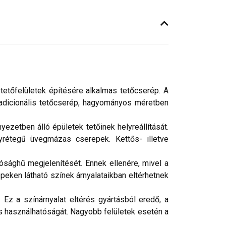
etőfelületek építésére alkalmas tetőcserép. A
radicionális tetőcserép, hagyományos méretben
ezetben álló épületek tetőinek helyreállítását.
rétegű üvegmázas cserepek. Kettős- illetve
ósághű megjelenítését. Ennek ellenére, mivel a
peken látható színek árnyalataikban eltérhetnek
 Ez a színárnyalat eltérés gyártásból eredő, a
 használhatóságát. Nagyobb felületek esetén a