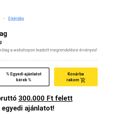
0 kérdés
mag
g
zárólag a webshopon leadott megrendelésre érvényes!
% Egyedi ajánlatot
Kosárba
kérek %
rakom
bruttó
300.000 Ft felett
 egyedi ajánlatot!