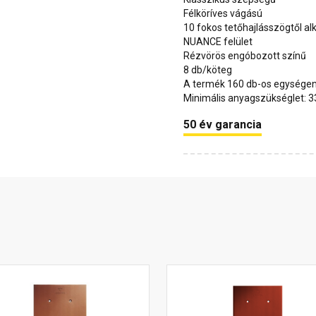
Félköríves vágású
10 fokos tetőhajlásszögtől a
NUANCE felület
Rézvörös engóbozott színű
8 db/köteg
A termék 160 db-os egységen
Minimális anyagszükséglet: 3
50 év garancia