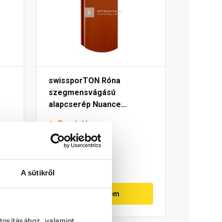
swissporTON Róna
szegmensvágású
alapcserép Nuance
rézvörös engóbozott
Rendelésre
385 Ft
/ db
A sütikről
Megnézem
tosításához, valamint