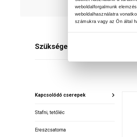
weboldalforgalmunk elemzésé
weboldalhasználatra vonatko
számukra vagy az Ön által ha
Szükséged lehet rá
Kapcsolódó cserepek
Stafni, tetőléc
Ereszcsatorna