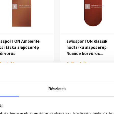
issporTON Ambiente
swissporTON Klassik
csi táska alapcserép
hódfarkú alapcserép
túrvörös
Nuance borvörös
engóbozott
Rendelésre
Rendelésre
90 Ft
/ db
440 Ft
/ db
Részletek
Megnézem
Megnézem
ál
mak és hirdetések személyre szabásához, közösségi funkciók biz