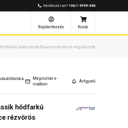
Kérdésed van?
+36/1-9999-686
és válaszok
Kapcsolódó cikkek
Bejelentkezés
Kosár
 hódfarkú alapcserép Nuance rézvörös engóbozott
Megosztás e-
ásárlólistára
Árfigyelő
mailben
ssik hódfarkú
ce rézvörös