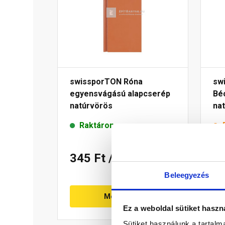
swissporTON Róna
sw
egyensvágású alapcserép
Bé
natúrvörös
na
Raktáron
345 Ft
/ db
2
Beleegyezés
Megnézem
Ez a weboldal sütiket haszn
Sütiket használunk a tartal