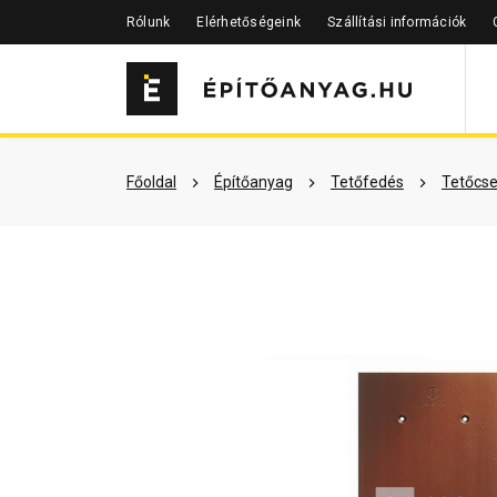
Rólunk
Elérhetőségeink
Szállítási információk
Szükséged lehet rá
Részletes 
Főoldal
Építőanyag
Tetőfedés
Tetőcse