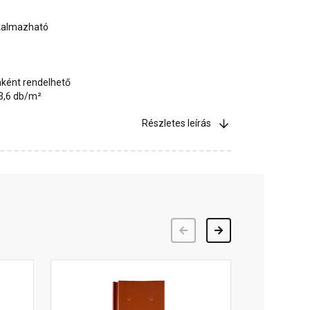
lkalmazható
ként rendelhető
3,6 db/m²
Részletes leírás
Előző
Következő