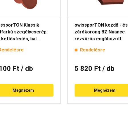
issporTON Klassik
swissporTON kezdő - és
dfarkú szegélycserép
zárókorong BZ Nuance
 kettősfedés, bal
rézvörös engóbozott
ance rézvörös
Rendelésre
Rendelésre
góbozott
 100 Ft
/ db
5 820 Ft
/ db
Megnézem
Megnézem