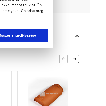
einkkel megosztjuk az Ön
l, amelyeket Ön adott meg
összes engedélyezése
Előző
Következő