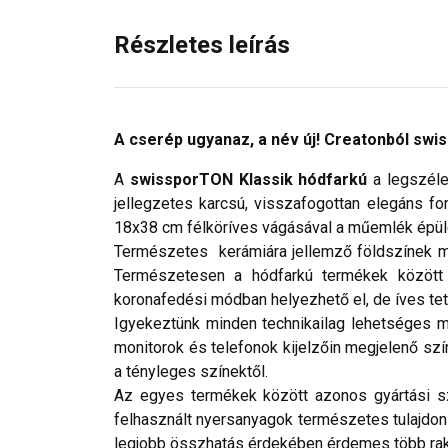
Részletes leírás
A cserép ugyanaz, a név új! Creatonból swis
A
swissporTON Klassik hódfarkú
a legszéle
jellegzetes karcsú, visszafogottan elegáns f
18x38 cm félköríves vágásával a műemlék épüle
Természetes kerámiára jellemző földszínek mell
Természetesen a hódfarkú termékek között 
koronafedési módban helyezhető el, de íves tet
Igyekeztünk minden technikailag lehetséges mó
monitorok és telefonok kijelzőin megjelenő szí
a tényleges színektől.
Az egyes termékek között azonos gyártási szér
felhasznált nyersanyagok természetes tulajdo
legjobb összhatás érdekében érdemes több rak