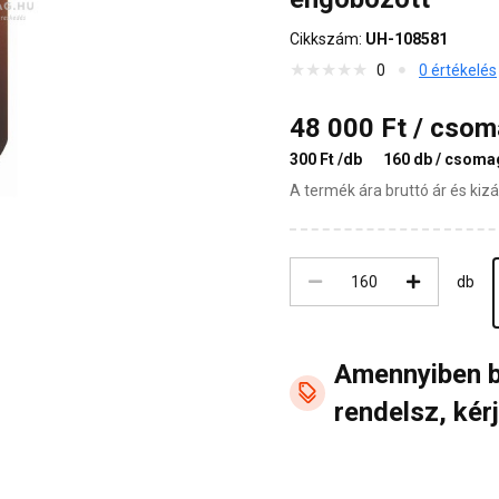
Cikkszám:
UH-108581
0
0 értékelés
48 000 Ft / cso
300 Ft /db
160 db / csoma
A termék ára bruttó ár és ki
db
Amennyiben 
rendelsz, kérj