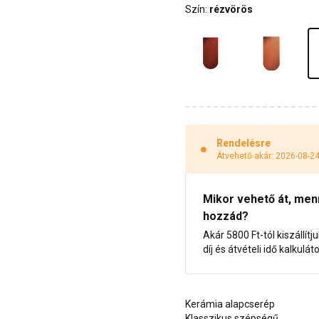
Szín:
rézvörös
Rendelésre
Átvehető akár: 2026-08-2
Mikor vehető át, menny
hozzád?
Akár 5800 Ft-tól kiszállítj
díj és átvételi idő kalkulát
Kerámia alapcserép
Klasszikus szépségű