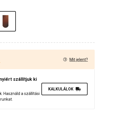
Mit jelent?
4
iért szállítjuk ki
KALKULÁLOK
uk. Használd a szállítási
orunkat.