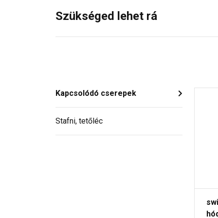
Szükséged lehet rá
Kapcsolódó cserepek
Stafni, tetőléc
sw
hó