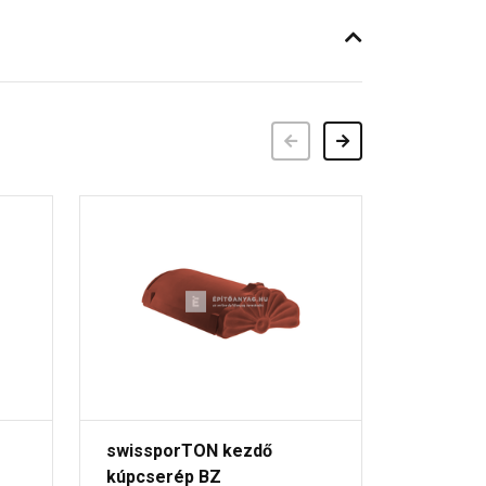
Előző
Következő
swissporTON kezdő
swisspo
kúpcserép BZ
kúpcser