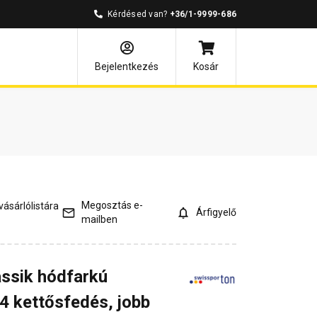
Kérdésed van?
+36/1-9999-686
és válaszok
Bejelentkezés
Kosár
Megosztás e-
ásárlólistára
Árfigyelő
mailben
ssik hódfarkú
4 kettősfedés, jobb