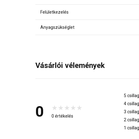
Felületkezelés
Anyagszükséglet
Vásárlói vélemények
5 csilla
4 csilla
0
3 csilla
0 értékelés
2 csilla
1 csilla