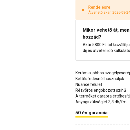
Rendelésre
Átvehető akár: 2026-08-2
Mikor vehető át, menny
hozzád?
Akár 5800 Ft-tól kiszállítj
díj és átvételi idő kalkulát
Kerámia jobbos szegélycseré
Kettősfedésnél használjuk
Nuance felület
Rézvörös engóbozott színű
A terméket darabra értékesít
Anyagszükséglet 3,3 db/fm
50 év garancia