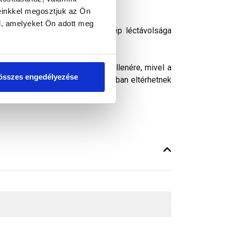
einkkel megosztjuk az Ön
l, amelyeket Ön adott meg
on oldható meg. A szegélycserép léctávolsága
ósághű megjelenítését. Ennek ellenére, mivel a
összes engedélyezése
peken látható színek árnyalataikban eltérhetnek