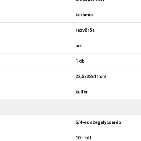
kerámia
rézvörös
sík
1 db
22,5x38x11 cm
kültér
5/4-es szegélycserép
10° -tól