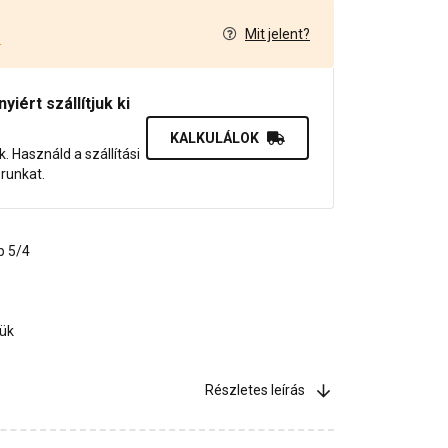
Mit jelent?
4
iért szállítjuk ki
KALKULÁLOK
uk. Használd a szállítási
orunkat.
p 5/4
jük
Részletes leírás