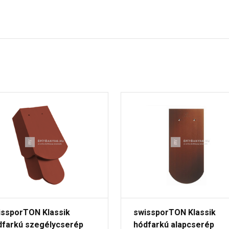
issporTON Klassik
swissporTON Klassik
dfarkú szegélycserép
hódfarkú alapcserép