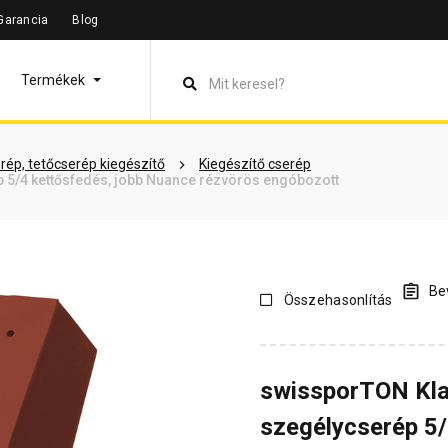
Garancia
Blog
leírás
Termékinformáció
Vásárlói vélemények
Kérdések 
Termékek
rép, tetőcserép kiegészítő
Kiegészítő cserép
 5/4 kettősfedés, jobb Nuance rézvörös engóbozott
Bev
Összehasonlítás
swissporTON Kla
szegélycserép 5/