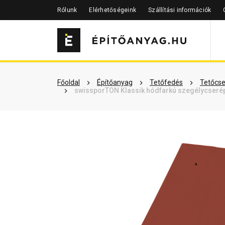
Rólunk
Elérhetőségeink
Szállítási információk
Szükséged lehet rá
Részletes 
Főoldal
Építőanyag
Tetőfedés
Tetőcse
swissporTON Klassik hódfarkú szegélycserép