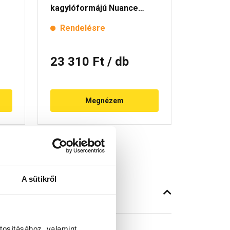
kagylóformájú Nuance
rézvörö
rézvörös engóbozott
Rendelésre
Rende
23 310 Ft
/ db
9 090
Megnézem
A sütikről
tosításához, valamint