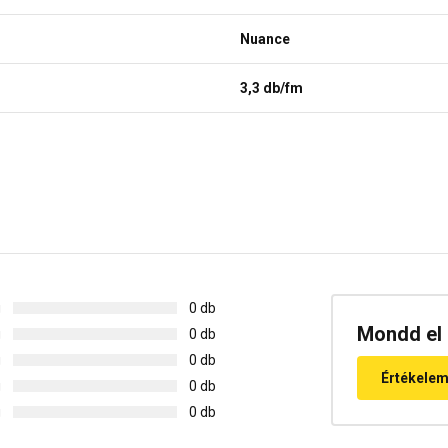
Nuance
3,3 db/fm
g
0 db
Mondd el 
g
0 db
g
0 db
Értékele
g
0 db
g
0 db