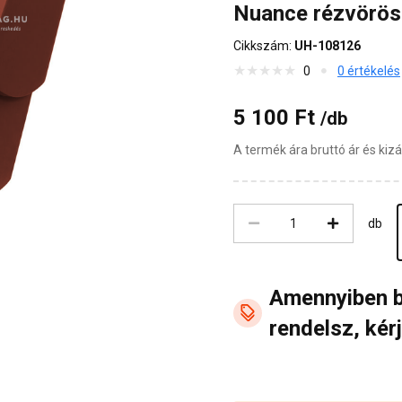
Nuance rézvörös
Cikkszám:
UH-108126
0
0 értékelés
5 100 Ft
/db
A termék ára bruttó ár és ki
db
Amennyiben 
rendelsz, kérj