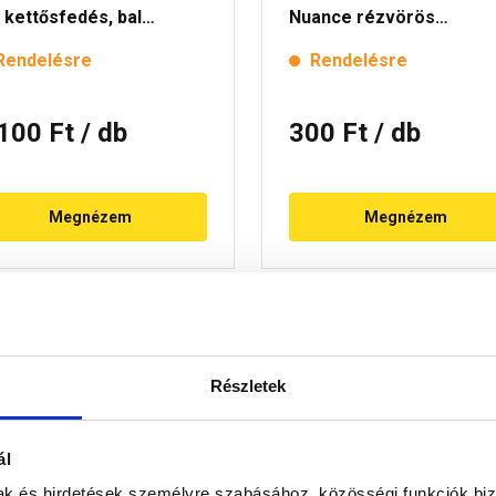
 kettősfedés, bal
Nuance rézvörös
ance rézvörös
engóbozott
Rendelésre
Rendelésre
góbozott
 100 Ft
/ db
300 Ft
/ db
Megnézem
Megnézem
Részletek
ál
mak és hirdetések személyre szabásához, közösségi funkciók biz