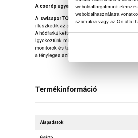
A cserép ugyanaz, a név új! Creatonból swis
weboldalforgalmunk elemzésé
weboldalhasználatra vonatko
A
swissporTON Klassik hódfarkú szegély
számukra vagy az Ön által ha
illeszkedik az alapcserép léctávolságához.
A hódfarkú kettősfedés szegélyezése 3/4-es 
Igyekeztünk minden technikailag lehetséges mó
monitorok és telefonok kijelzőin megjelenő szí
a tényleges színektől.
Termékinformáció
Alapadatok
Gyártó