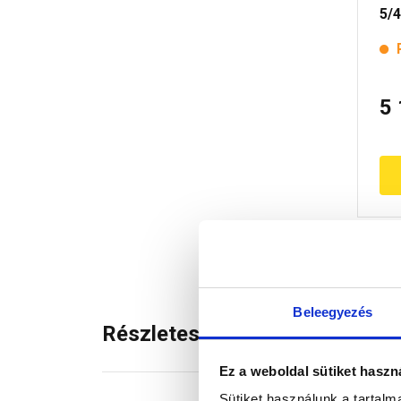
5/4
Nu
en
5
Beleegyezés
Részletes leírás
Ez a weboldal sütiket haszn
Sütiket használunk a tartal