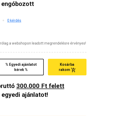
 engóbozott
0 kérdés
zárólag a webshopon leadott megrendelésre érvényes!
% Egyedi ajánlatot
Kosárba
kérek %
rakom
bruttó
300.000 Ft felett
 egyedi ajánlatot!