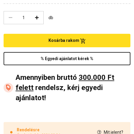
db
Kosárba rakom
% Egyedi ajánlatot kérek %
Amennyiben bruttó
300.000 Ft
felett
rendelsz, kérj egyedi
ajánlatot!
Rendelésre
Mit jelent?