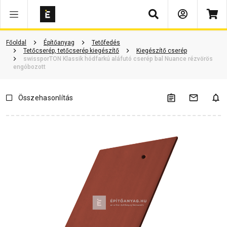
Keresés
Termékinformáció
Vásárlói vélemények
Kérdések és válaszok
Főoldal
Építőanyag
Tetőfedés
Tetőcserép, tetőcserép kiegészítő
Kiegészítő cserép
swissporTON Klassik hódfarkú aláfutó cserép bal Nuance rézvörös
engóbozott
Összehasonlítás