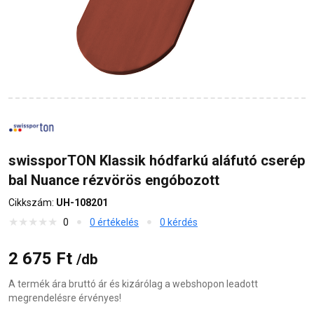
swissporTON Klassik hódfarkú aláfutó cserép
bal Nuance rézvörös engóbozott
Cikkszám:
UH-108201
0
0 értékelés
0 kérdés
2 675 Ft
/db
A termék ára bruttó ár és kizárólag a webshopon leadott
megrendelésre érvényes!