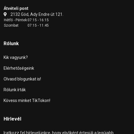
Átvételi pont
2132 Göd, Ady Endre út 121.
Hétfő - Péntek
07:15 - 16:15
Szombat
07:15 - 11:45
Rólunk
Kik vagyunk?
Elérhetőségeink
Olvasd blogunkat is!
Rólunk írták
Kövess minket TikTokon!
Hírlevél
Iratkozz fel hírlevelünkre, hogy elsőként értesülj a legújabb