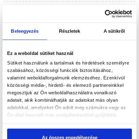
Szükséged lehet rá
Beleegyezés
Részletek
A sütikről
Részletes leírás
Ez a weboldal sütiket használ
Sütiket használunk a tartalmak és hirdetések személyre
szabásához, közösségi funkciók biztosításához,
valamint weboldalforgalmunk elemzéséhez. Ezenkívül
Termékinformáció
közösségi média-, hirdető- és elemező partnereinkkel
megosztjuk az Ön weboldalhasználatra vonatkozó
adatait, akik kombinálhatják az adatokat más olyan
adatokkal, amelyeket Ön adott meg számukra vagy az
Ön által használt más szolgáltatásokból gyűjtöttek.
Vásárlói vélemények
Az összes engedélyezése