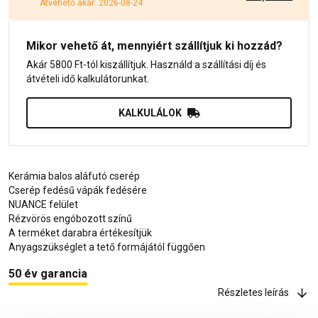
Átvehető akár: 2026-08-24
Mikor vehető át, mennyiért szállítjuk ki hozzád?
Akár 5800 Ft-tól kiszállítjuk. Használd a szállítási díj és
átvételi idő kalkulátorunkat.
KALKULÁLOK
Kerámia balos aláfutó cserép
Cserép fedésű vápák fedésére
NUANCE felület
Rézvörös engóbozott színű
A terméket darabra értékesítjük
Anyagszükséglet a tető formájától függően
50 év garancia
Részletes leírás