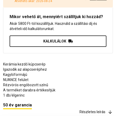
Átvehető akár: 2026-08-24
Mikor vehető át, mennyiért szállítjuk ki hozzád?
Akár 5800 Ft-tól kiszállítjuk. Használd a szállítási díj és
átvételi idő kalkulátorunkat.
KALKULÁLOK
Kerámia kezdő kúpcserép
Igazodik az alapcseréphez
Kagylóformájú
NUANCE felület
Rézvörös engóbozott színű
A terméket darabra értékesítjük
1 db/élgerinc
50 év garancia
Részletes leírás