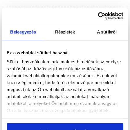
Szükséged lehet rá
Beleegyezés
Részletek
A sütikről
Részletes leírás
Ez a weboldal sütiket használ
Sütiket használunk a tartalmak és hirdetések személyre
szabásához, közösségi funkciók biztosításához,
valamint weboldalforgalmunk elemzéséhez. Ezenkívül
közösségi média-, hirdető- és elemező partnereinkkel
Termékinformáció
megosztjuk az Ön weboldalhasználatra vonatkozó
adatait, akik kombinálhatják az adatokat más olyan
adatokkal, amelyeket Ön adott meg számukra vagy az
Ön által használt más szolgáltatásokból gyűjtöttek.
Vásárlói vélemények