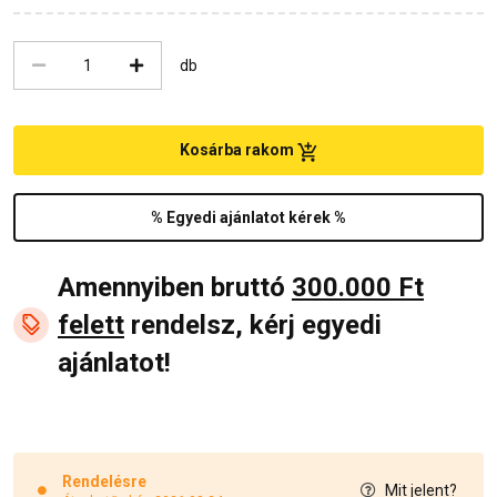
db
Kosárba rakom
% Egyedi ajánlatot kérek %
Amennyiben bruttó
300.000 Ft
felett
rendelsz, kérj egyedi
ajánlatot!
Rendelésre
Mit jelent?