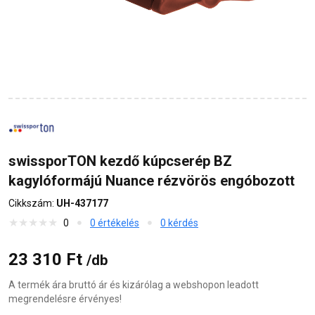
swissporTON kezdő kúpcserép BZ
kagylóformájú Nuance rézvörös engóbozott
Cikkszám:
UH-437177
0
0 értékelés
0 kérdés
23 310 Ft
/db
A termék ára bruttó ár és kizárólag a webshopon leadott
megrendelésre érvényes!