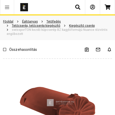
Keresés
Termékinformáció
Vásárlói vélemények
Kérdések és válaszok
Főoldal
Építőanyag
Tetőfedés
Tetőcserép, tetőcserép kiegészítő
Kiegészítő cserép
swissporTON kezdő kúpcserép BZ kagylóformájú Nuance rézvörös
engóbozott
Összehasonlítás