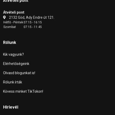
Átvételi pont
Átvételi pont
2132 Göd, Ady Endre út 121.
Hétfő - Péntek
07:15 - 16:15
Szombat
07:15 - 11:45
Rólunk
Kik vagyunk?
Elérhetőségeink
Olvasd blogunkat is!
Rólunk írták
Kövess minket TikTokon!
Hírlevél