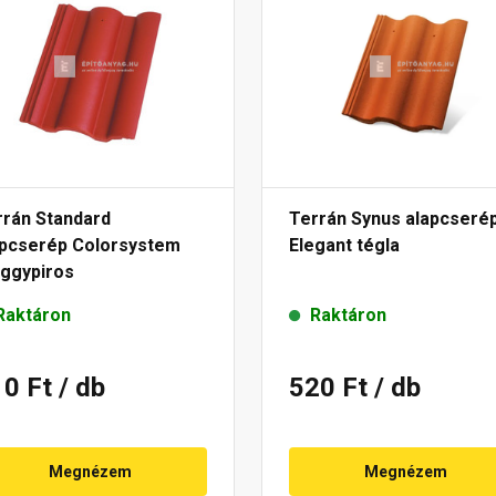
rrán Standard
Terrán Synus alapcseré
apcserép Colorsystem
Elegant tégla
ggypiros
Raktáron
Raktáron
10 Ft
/ db
520 Ft
/ db
Megnézem
Megnézem