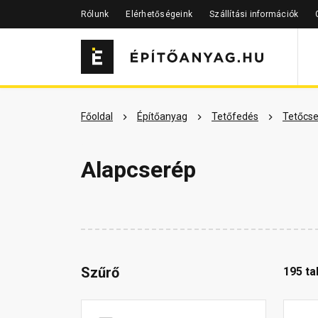
Rólunk
Elérhetőségeink
Szállítási információk
Főoldal
Építőanyag
Tetőfedés
Tetőcse
Alapcserép
Szűrő
195 ta