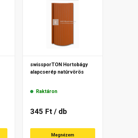
swissporTON Hortobágy
alapcserép natúrvörös
Raktáron
345 Ft
/ db
Megnézem