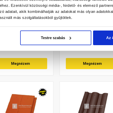
hez. Ezenkívül közösségi média-, hirdető- és elemező partner
ndach Planoton 9
Bramac Tegalit Star
zó adatait, akik kombinálhatják az adatokat más olyan adatokka
apcserép FusionProtect
alapcserép platina
sznált más szolgáltatásokból gyűjtöttek.
racit
Raktáron
Raktáron
Testre szabás
Az 
35 Ft
/ db
919 Ft
/ db
Megnézem
Megnézem