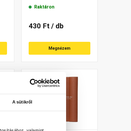
Raktáron
430 Ft
/ db
Megnézem
A sütikről
tosításához, valamint