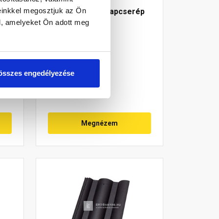
einkkel megosztjuk az Ön
Leier Toscana alapcserép
l, amelyeket Ön adott meg
Basic terra
Raktáron
összes engedélyezése
420 Ft
/ db
Megnézem