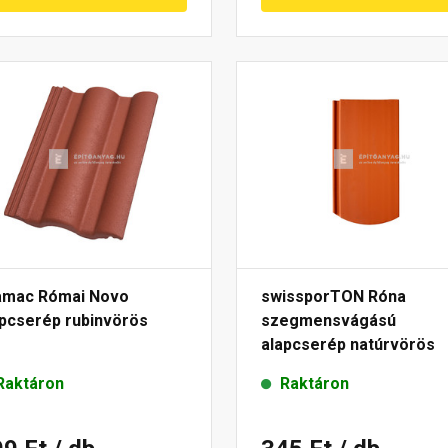
amac Római Novo
swissporTON Róna
apcserép rubinvörös
szegmensvágású
alapcserép natúrvörös
Raktáron
Raktáron