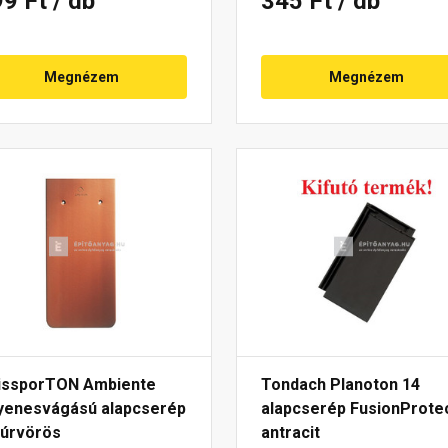
99 Ft
/ db
345 Ft
/ db
Megnézem
Megnézem
issporTON Ambiente
Tondach Planoton 14
yenesvágású alapcserép
alapcserép FusionProte
túrvörös
antracit