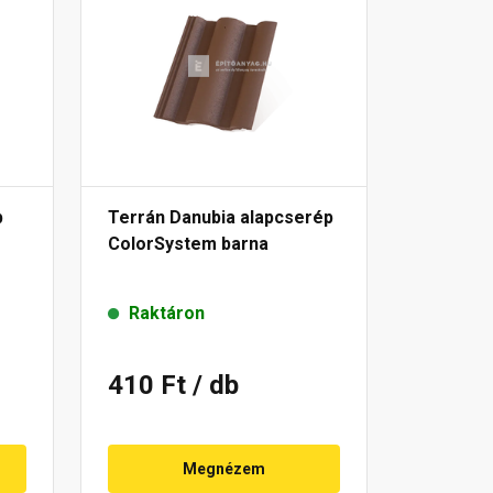
p
Terrán Danubia alapcserép
ColorSystem barna
Raktáron
410 Ft
/ db
Megnézem