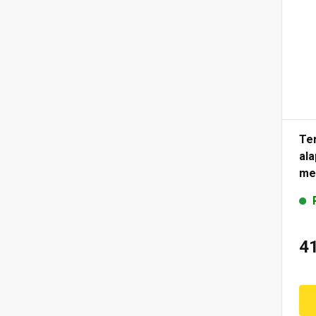
Te
al
me
4