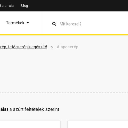
Garancia
Blog
Termékek
rép, tetőcserép kiegészítő
Alapcserép
lálat
a szűrt feltételek szerint