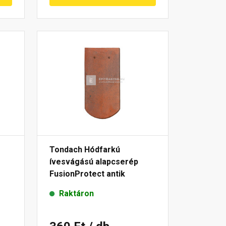
Tondach Hódfarkú
ívesvágású alapcserép
FusionProtect antik
Raktáron