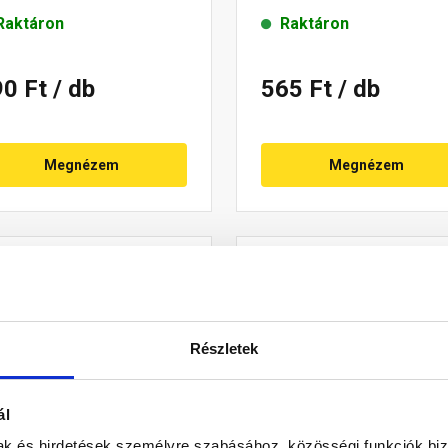
Raktáron
Raktáron
90 Ft
/ db
565 Ft
/ db
Megnézem
Megnézem
Részletek
ál
mak és hirdetések személyre szabásához, közösségi funkciók biz