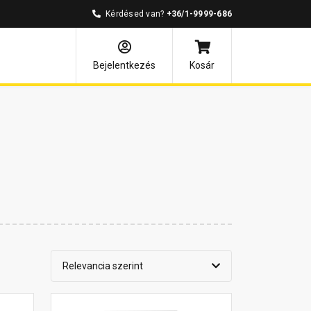
Kérdésed van?
+36/1-9999-686
Bejelentkezés
Kosár
Relevancia szerint