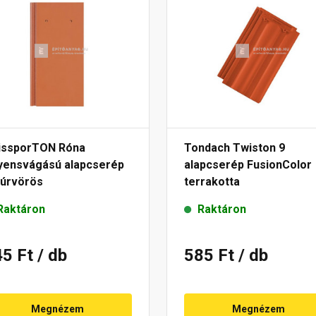
issporTON Róna
Tondach Twiston 9
yensvágású alapcserép
alapcserép FusionColor
túrvörös
terrakotta
Raktáron
Raktáron
45 Ft
/ db
585 Ft
/ db
Megnézem
Megnézem