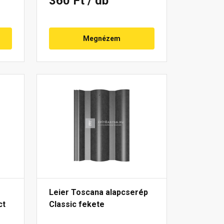
360 Ft
/ db
Megnézem
Leier Toscana alapcserép
ct
Classic fekete