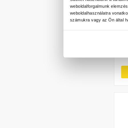
weboldalforgalmunk elemzésé
To
weboldalhasználatra vonatko
al
számukra vagy az Ön által ha
ant
9