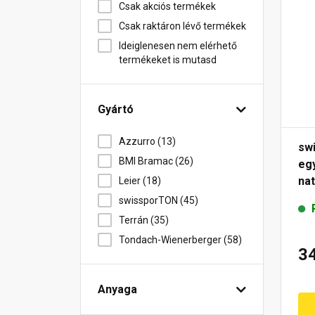
Csak akciós termékek
Csak raktáron lévő termékek
Ideiglenesen nem elérhető
termékeket is mutasd
Gyártó
Azzurro (13)
sw
BMI Bramac (26)
eg
na
Leier (18)
swissporTON (45)
Terrán (35)
Tondach-Wienerberger (58)
3
Anyaga