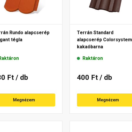
rrán Rundo alapcserép
Terrán Standard
gant tégla
alapcserép Colorsystem
kakaóbarna
Raktáron
Raktáron
30 Ft
/ db
400 Ft
/ db
Megnézem
Megnézem