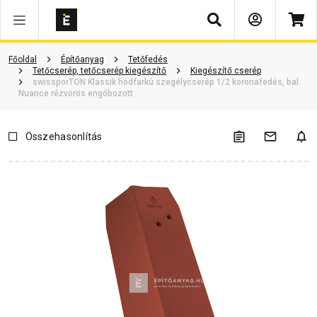
Keresés
Termékinformáció
Vásárlói vélemények
Kérdések és válaszok
Főoldal
Építőanyag
Tetőfedés
Tetőcserép, tetőcserép kiegészítő
Kiegészítő cserép
swissporTON Klassik hódfarkú szegélycserép 1/2 koronafedés, bal
Nuance rézvörös engóbozott
Összehasonlítás