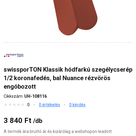
swissporTON Klassik hódfarkú szegélycserép
1/2 koronafedés, bal Nuance rézvörös
engóbozott
Cikkszám:
UH-108116
0
0 értékelés
0 kérdés
3 840 Ft
/db
A termék ára bruttó ár és kizárólag a webshopon leadott