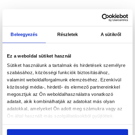
Szükséged lehet rá
Beleegyezés
Részletek
A sütikről
Részletes leírás
Ez a weboldal sütiket használ
Sütiket használunk a tartalmak és hirdetések személyre
szabásához, közösségi funkciók biztosításához,
valamint weboldalforgalmunk elemzéséhez. Ezenkívül
közösségi média-, hirdető- és elemező partnereinkkel
Termékinformáció
megosztjuk az Ön weboldalhasználatra vonatkozó
adatait, akik kombinálhatják az adatokat más olyan
adatokkal, amelyeket Ön adott meg számukra vagy az
Ön által használt más szolgáltatásokból gyűjtöttek.
Vásárlói vélemények