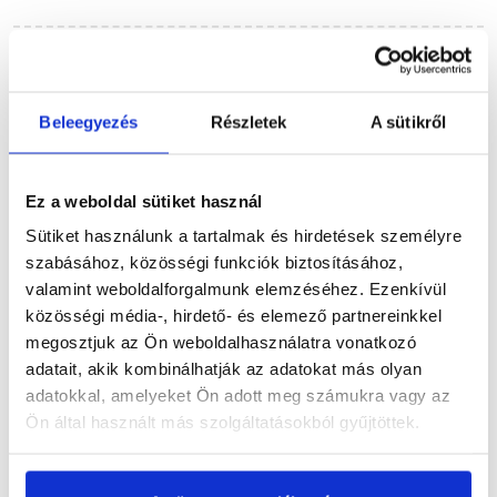
Szükséged lehet rá
Beleegyezés
Részletek
A sütikről
Részletes leírás
Ez a weboldal sütiket használ
Sütiket használunk a tartalmak és hirdetések személyre
szabásához, közösségi funkciók biztosításához,
valamint weboldalforgalmunk elemzéséhez. Ezenkívül
közösségi média-, hirdető- és elemező partnereinkkel
Termékinformáció
megosztjuk az Ön weboldalhasználatra vonatkozó
adatait, akik kombinálhatják az adatokat más olyan
adatokkal, amelyeket Ön adott meg számukra vagy az
Ön által használt más szolgáltatásokból gyűjtöttek.
Vásárlói vélemények