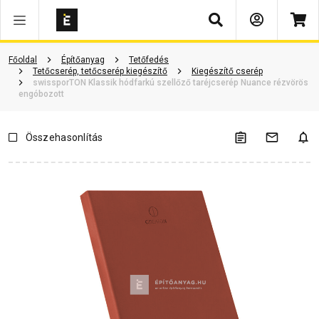
Keresés
Termékinformáció
Vásárlói vélemények
Kérdések és válaszok
Főoldal
Építőanyag
Tetőfedés
Tetőcserép, tetőcserép kiegészítő
Kiegészítő cserép
swissporTON Klassik hódfarkú szellőző taréjcserép Nuance rézvörös
engóbozott
Összehasonlítás