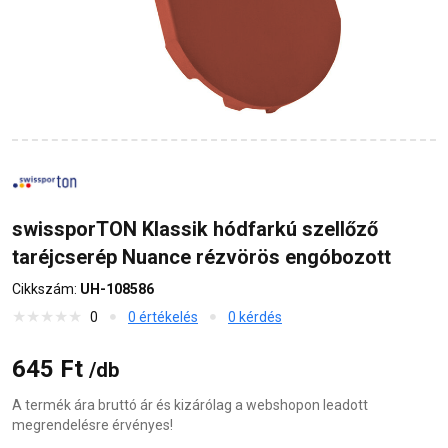
swissporTON Klassik hódfarkú szellőző
taréjcserép Nuance rézvörös engóbozott
Cikkszám:
UH-108586
0
0 értékelés
0 kérdés
645 Ft
/db
A termék ára bruttó ár és kizárólag a webshopon leadott
megrendelésre érvényes!