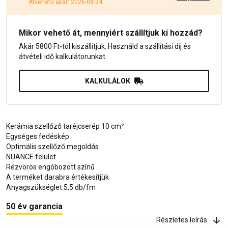
Átvehető akár: 2026-08-24
Mikor vehető át, mennyiért szállítjuk ki hozzád?
Akár 5800 Ft-tól kiszállítjuk. Használd a szállítási díj és
átvételi idő kalkulátorunkat.
KALKULÁLOK
Kerámia szellőző taréjcserép 10 cm²
Egységes fedéskép
Optimális szellőző megoldás
NUANCE felület
Rézvörös engóbozott színű
A terméket darabra értékesítjük
Anyagszükséglet 5,5 db/fm
50 év garancia
Részletes leírás