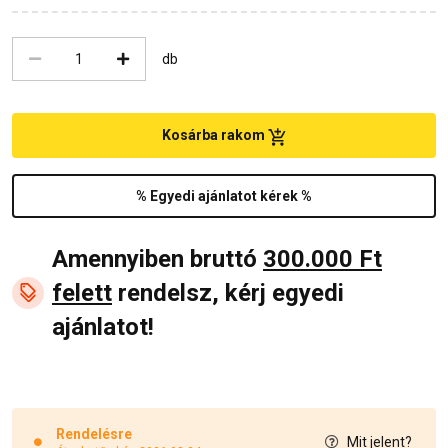
db
Kosárba rakom
% Egyedi ajánlatot kérek %
Amennyiben bruttó
300.000 Ft
felett
rendelsz, kérj egyedi
ajánlatot!
Rendelésre
Mit jelent?