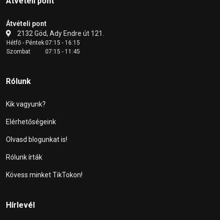
Átvételi pont
Átvételi pont
2132 Göd, Ady Endre út 121.
Hétfő - Péntek
07:15 - 16:15
Szombat
07:15 - 11:45
Rólunk
Kik vagyunk?
Elérhetőségeink
Olvasd blogunkat is!
Rólunk írták
Kövess minket TikTokon!
Hírlevél