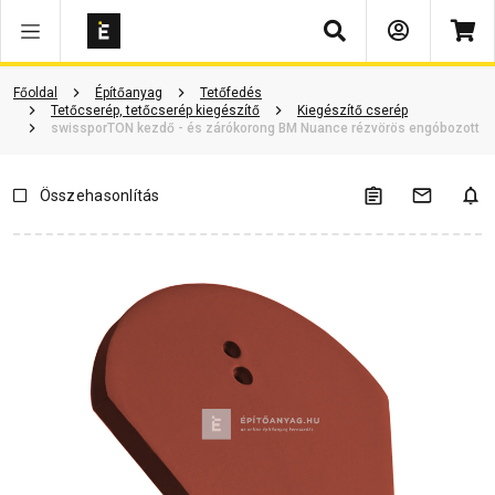
Keresés
Termékinformáció
Vásárlói vélemények
Kérdések és válaszok
Főoldal
Építőanyag
Tetőfedés
Tetőcserép, tetőcserép kiegészítő
Kiegészítő cserép
swissporTON kezdő - és zárókorong BM Nuance rézvörös engóbozott
Összehasonlítás