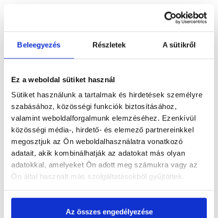
Szükséged lehet rá
Beleegyezés
Részletek
A sütikről
Részletes leírás
Ez a weboldal sütiket használ
Sütiket használunk a tartalmak és hirdetések személyre
szabásához, közösségi funkciók biztosításához,
valamint weboldalforgalmunk elemzéséhez. Ezenkívül
Termékinformáció
közösségi média-, hirdető- és elemező partnereinkkel
megosztjuk az Ön weboldalhasználatra vonatkozó
adatait, akik kombinálhatják az adatokat más olyan
adatokkal, amelyeket Ön adott meg számukra vagy az
Vásárlói vélemények
Ön által használt más szolgáltatásokból gyűjtöttek.
Az összes engedélyezése