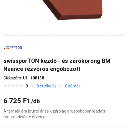
swissporTON kezdő - és zárókorong BM
Nuance rézvörös engóbozott
Cikkszám:
UH-108138
0
0 értékelés
0 kérdés
6 725 Ft
/db
A termék ára bruttó ár és kizárólag a webshopon leadott
megrendelésre érvényes!