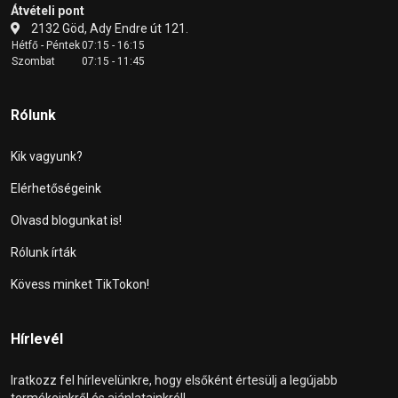
Átvételi pont
2132 Göd, Ady Endre út 121.
Hétfő - Péntek
07:15 - 16:15
Szombat
07:15 - 11:45
Rólunk
Kik vagyunk?
Elérhetőségeink
Olvasd blogunkat is!
Rólunk írták
Kövess minket TikTokon!
Hírlevél
Iratkozz fel hírlevelünkre, hogy elsőként értesülj a legújabb
termékeinkről és ajánlatainkról!