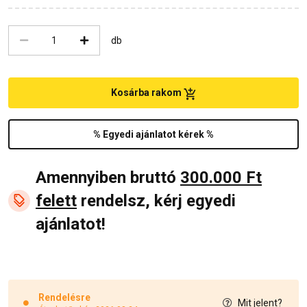
db
Kosárba rakom
% Egyedi ajánlatot kérek %
Amennyiben bruttó
300.000 Ft
felett
rendelsz, kérj egyedi
ajánlatot!
Rendelésre
Mit jelent?