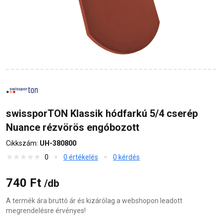
swissporTON Klassik hódfarkú 5/4 cserép
Nuance rézvörös engóbozott
Cikkszám:
UH-380800
0
0 értékelés
0 kérdés
740 Ft
/db
A termék ára bruttó ár és kizárólag a webshopon leadott
megrendelésre érvényes!