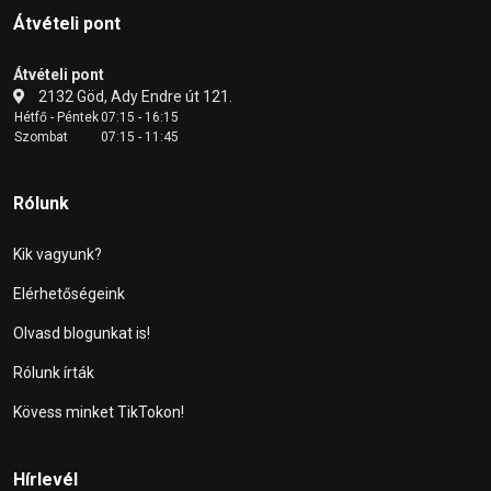
Átvételi pont
Átvételi pont
2132 Göd, Ady Endre út 121.
Hétfő - Péntek
07:15 - 16:15
Szombat
07:15 - 11:45
Rólunk
Kik vagyunk?
Elérhetőségeink
Olvasd blogunkat is!
Rólunk írták
Kövess minket TikTokon!
Hírlevél