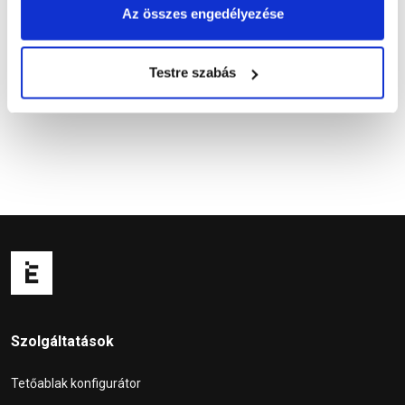
Az összes engedélyezése
Kérdések és válaszok
Testre szabás
Szolgáltatások
Tetőablak konfigurátor