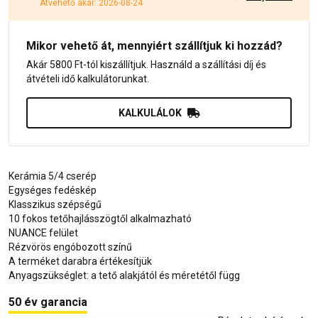
Átvehető akár: 2026-08-24
Mikor vehető át, mennyiért szállítjuk ki hozzád?
Akár 5800 Ft-tól kiszállítjuk. Használd a szállítási díj és
átvételi idő kalkulátorunkat.
KALKULÁLOK
Kerámia 5/4 cserép
Egységes fedéskép
Klasszikus szépségű
10 fokos tetőhajlásszögtől alkalmazható
NUANCE felület
Rézvörös engóbozott színű
A terméket darabra értékesítjük
Anyagszükséglet: a tető alakjától és méretétől függ
50 év garancia