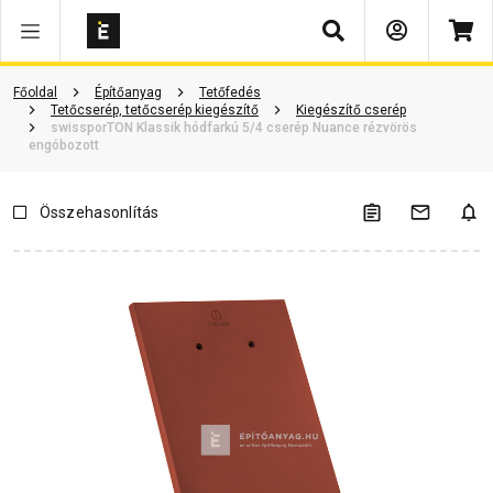
Keresés
Termékinformáció
Vásárlói vélemények
Kérdések és válaszok
Főoldal
Építőanyag
Tetőfedés
Tetőcserép, tetőcserép kiegészítő
Kiegészítő cserép
swissporTON Klassik hódfarkú 5/4 cserép Nuance rézvörös
engóbozott
Összehasonlítás