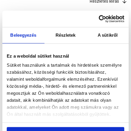
Részletes leírás
Szükséged lehet rá
Beleegyezés
Részletek
A sütikről
Ez a weboldal sütiket használ
Részletes leírás
Sütiket használunk a tartalmak és hirdetések személyre
szabásához, közösségi funkciók biztosításához,
valamint weboldalforgalmunk elemzéséhez. Ezenkívül
közösségi média-, hirdető- és elemező partnereinkkel
Termékinformáció
megosztjuk az Ön weboldalhasználatra vonatkozó
adatait, akik kombinálhatják az adatokat más olyan
adatokkal, amelyeket Ön adott meg számukra vagy az
Ön által használt más szolgáltatásokból gyűjtöttek.
Vásárlói vélemények