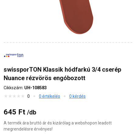
swissporTON Klassik hódfarkú 3/4 cserép
Nuance rézvörös engóbozott
Cikkszám:
UH-108583
0
0 értékelés
0 kérdés
645 Ft
/db
A termék ára bruttó ár és kizárólag a webshopon leadott
megrendelésre érvényes!