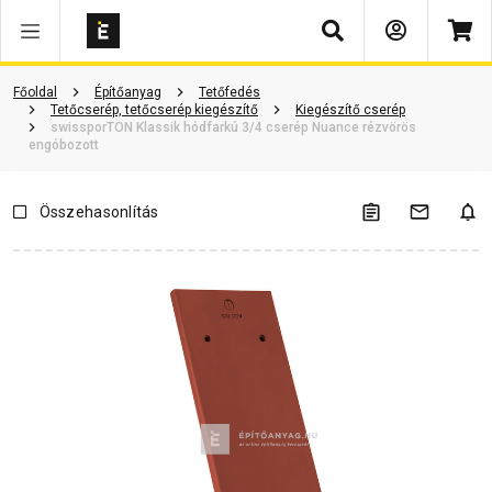
Keresés
Termékinformáció
Vásárlói vélemények
Kérdések és válaszok
Főoldal
Építőanyag
Tetőfedés
Tetőcserép, tetőcserép kiegészítő
Kiegészítő cserép
swissporTON Klassik hódfarkú 3/4 cserép Nuance rézvörös
engóbozott
Összehasonlítás