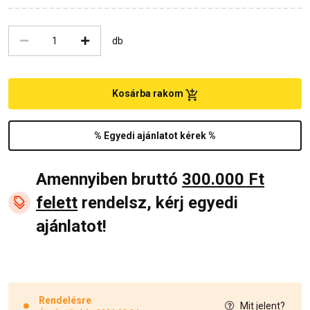
db
Kosárba rakom
% Egyedi ajánlatot kérek %
Amennyiben bruttó
300.000 Ft
felett
rendelsz, kérj egyedi
ajánlatot!
Rendelésre
Mit jelent?