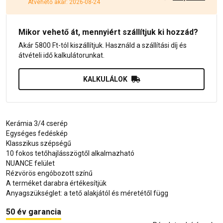
Átvehető akár: 2026-08-24
Mikor vehető át, mennyiért szállítjuk ki hozzád?
Akár 5800 Ft-tól kiszállítjuk. Használd a szállítási díj és
átvételi idő kalkulátorunkat.
KALKULÁLOK
Kerámia 3/4 cserép
Egységes fedéskép
Klasszikus szépségű
10 fokos tetőhajlásszögtől alkalmazható
NUANCE felület
Rézvörös engóbozott színű
A terméket darabra értékesítjük
Anyagszükséglet: a tető alakjától és méretétől függ
50 év garancia