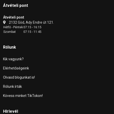
Átvételi pont
Átvételi pont
2132 Göd, Ady Endre út 121.
Hétfő - Péntek
07:15 - 16:15
Szombat
07:15 - 11:45
Rólunk
Kik vagyunk?
Elérhetőségeink
Olvasd blogunkat is!
Rólunk írták
Kövess minket TikTokon!
Hírlevél