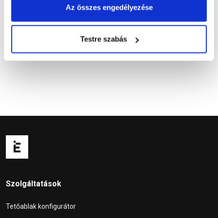
Az összes engedélyezése
Kérdések és válaszok
Testre szabás
Szolgáltatások
Tetőablak konfigurátor