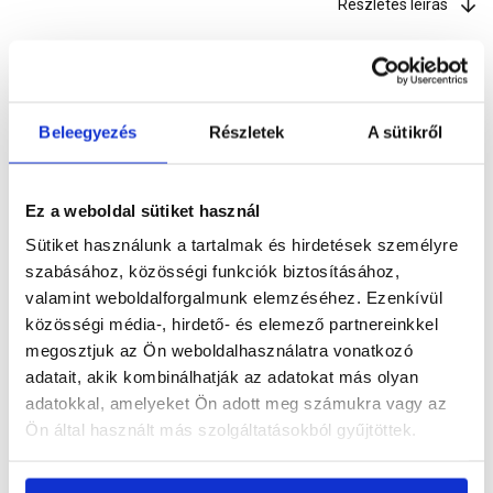
Részletes leírás
Szükséged lehet rá
Beleegyezés
Részletek
A sütikről
Ez a weboldal sütiket használ
Részletes leírás
Sütiket használunk a tartalmak és hirdetések személyre
szabásához, közösségi funkciók biztosításához,
valamint weboldalforgalmunk elemzéséhez. Ezenkívül
közösségi média-, hirdető- és elemező partnereinkkel
Termékinformáció
megosztjuk az Ön weboldalhasználatra vonatkozó
adatait, akik kombinálhatják az adatokat más olyan
adatokkal, amelyeket Ön adott meg számukra vagy az
Ön által használt más szolgáltatásokból gyűjtöttek.
Vásárlói vélemények