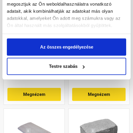
megosztjuk az Ön weboldalhasználatra vonatkozó
adatait, akik kombinálhatják az adatokat más olyan
adatokkal, amelyeket Ön adott meg számukra vagy az
Ön által használt más szolgáltatásokból gyűjtöttek.
Leier Architektura
Leier Castrum
kerítéskő sarokelem
Pillérkorona, négy oldalon
Az összes engedélyezése
törtfehér 20x40x20 cm
hasított, füstantracit 24 cm
falhoz
Gyártói készleten
Gyártói készleten
Testre szabás
16 100 Ft
/ db
18 670 Ft
/ db
Megnézem
Megnézem