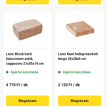
Leier Block kerti
Leier Kant fedlap hasított
falazóelem antik,
beige 25x28x6 cm
cappucino 21x35x14 cm
Gyártói készleten
Gyártói készleten
4 770 Ft
/ db
2 120 Ft
/ db
Megnézem
Megnézem