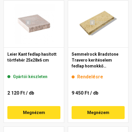
Leier Kant fedlap hasított
Semmelrock Bradstone
törtfehér 25x28x6 cm
Travero kerítéselem
fedlap homokkő
melírozott 23x50x5 cm
Rendelésre
Gyártói készleten
2 120 Ft
/ db
9 450 Ft
/ db
Megnézem
Megnézem