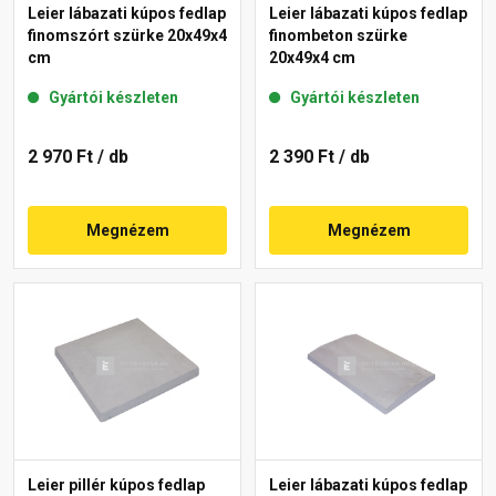
Leier lábazati kúpos fedlap
Leier lábazati kúpos fedlap
finomszórt szürke 20x49x4
finombeton szürke
cm
20x49x4 cm
Gyártói készleten
Gyártói készleten
2 970 Ft
/ db
2 390 Ft
/ db
Megnézem
Megnézem
Leier pillér kúpos fedlap
Leier lábazati kúpos fedlap