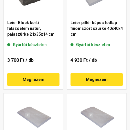
Leier Block kerti
Leier pillér kúpos fedlap
falazóelem natúr,
finomszórt szürke 40x40x4
palaszürke 21x35x14 cm
cm
Gyártói készleten
Gyártói készleten
3 700 Ft
/ db
4 930 Ft
/ db
Megnézem
Megnézem