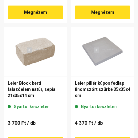
Megnézem
Megnézem
Leier Block kerti
Leier pillér kúpos fedlap
falazóelem natúr, sepia
finomszórt szürke 35x35x4
21x35x14 cm
cm
Gyártói készleten
Gyártói készleten
3 700 Ft
/ db
4 370 Ft
/ db