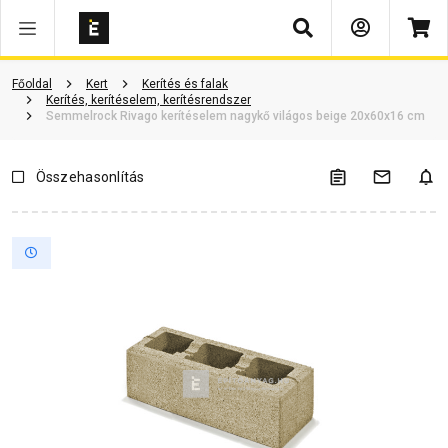
Keresés
Vásárlói vélemények
Kérdések és válaszok
Kapcsolódó cikkek
Főoldal
Kert
Kerítés és falak
Kerítés, kerítéselem, kerítésrendszer
Semmelrock Rivago kerítéselem nagykő világos beige 20x60x16 cm
Összehasonlítás