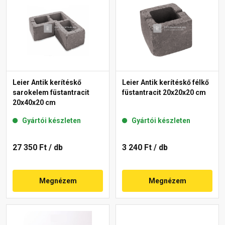
Leier Antik kerítéskő
Leier Antik kerítéskő félkő
sarokelem füstantracit
füstantracit 20x20x20 cm
20x40x20 cm
Gyártói készleten
Gyártói készleten
27 350 Ft
/ db
3 240 Ft
/ db
Megnézem
Megnézem