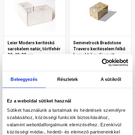
Leier Modern kerítéskő
Semmelrock Bradstone
sarokelem natúr, törtfehér
Travero kerítéselem félkő
20x40x20 cm
homokkő melírozott
20x20x15 cm
Rendelésre
Gyártói készleten
Beleegyezés
Részletek
A sütikről
16 100 Ft
/ db
4 720 Ft
/ db
Ez a weboldal sütiket használ
Megnézem
Megnézem
Sütiket használunk a tartalmak és hirdetések személyre
szabásához, közösségi funkciók biztosításához,
valamint weboldalforgalmunk elemzéséhez. Ezenkívül
közösségi média-, hirdető- és elemező partnereinkkel