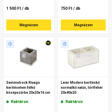
1 500 Ft
/ db
750 Ft
/ db
Megnézem
Megnézem
Semmelrock Rivago
Leier Modern kerítéskő
kerítéselem félkő
normálkő natúr, törtfehér
középszürke 20x20x16 cm
20x40x20
Raktáron
Raktáron