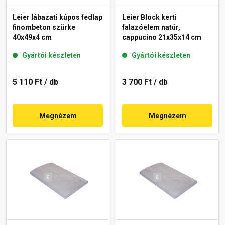
Leier lábazati kúpos fedlap
Leier Block kerti
finombeton szürke
falazóelem natúr,
40x49x4 cm
cappucino 21x35x14 cm
Gyártói készleten
Gyártói készleten
5 110 Ft
/ db
3 700 Ft
/ db
Megnézem
Megnézem