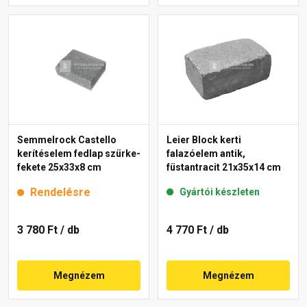
Semmelrock Castello
Leier Block kerti
kerítéselem fedlap szürke-
falazóelem antik,
fekete 25x33x8 cm
füstantracit 21x35x14 cm
Rendelésre
Gyártói készleten
3 780 Ft
/ db
4 770 Ft
/ db
Megnézem
Megnézem