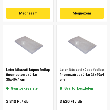
Megnézem
Megnézem
Leier lábazati kúpos fedlap
Leier lábazati kúpos fedlap
finombeton szürke
finomszórt szürke 25x49x4
35x49x4 cm
cm
Gyártói készleten
Gyártói készleten
3 840 Ft
/ db
3 630 Ft
/ db