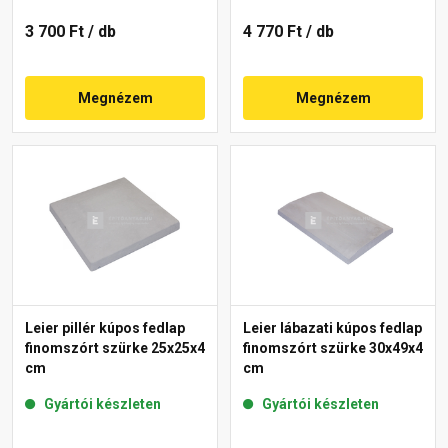
3 700 Ft
/ db
4 770 Ft
/ db
Megnézem
Megnézem
Leier pillér kúpos fedlap
Leier lábazati kúpos fedlap
finomszórt szürke 25x25x4
finomszórt szürke 30x49x4
cm
cm
Gyártói készleten
Gyártói készleten