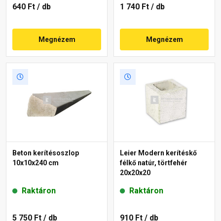
640 Ft
/ db
1 740 Ft
/ db
Megnézem
Megnézem
Beton kerítésoszlop
Leier Modern kerítéskő
10x10x240 cm
félkő natúr, törtfehér
20x20x20
Raktáron
Raktáron
5 750 Ft
/ db
910 Ft
/ db