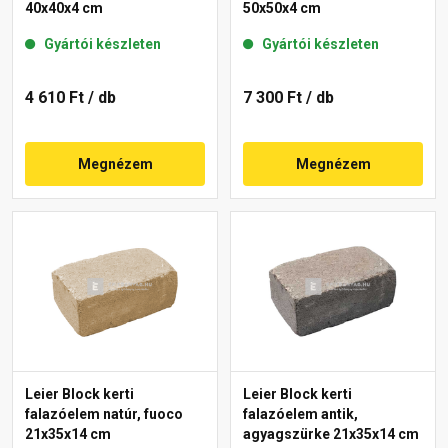
40x40x4 cm
50x50x4 cm
Gyártói készleten
Gyártói készleten
4 610 Ft
/ db
7 300 Ft
/ db
Megnézem
Megnézem
Leier Block kerti
Leier Block kerti
falazóelem natúr, fuoco
falazóelem antik,
21x35x14 cm
agyagszürke 21x35x14 cm