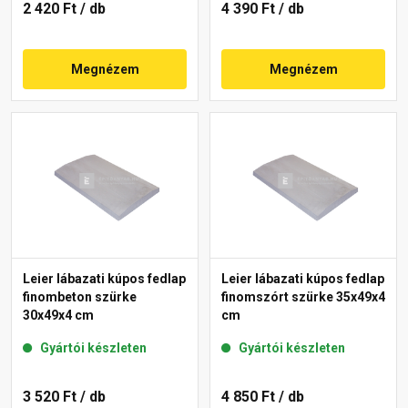
2 420 Ft
/ db
4 390 Ft
/ db
Megnézem
Megnézem
Leier lábazati kúpos fedlap
Leier lábazati kúpos fedlap
finombeton szürke
finomszórt szürke 35x49x4
30x49x4 cm
cm
Gyártói készleten
Gyártói készleten
3 520 Ft
/ db
4 850 Ft
/ db