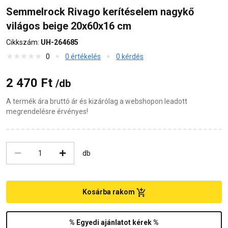
Semmelrock Rivago kerítéselem nagykő
világos beige 20x60x16 cm
Cikkszám:
UH-264685
0
0 értékelés
0 kérdés
2 470 Ft
/db
A termék ára bruttó ár és kizárólag a webshopon leadott
megrendelésre érvényes!
db
Kosárba rakom
% Egyedi ajánlatot kérek %