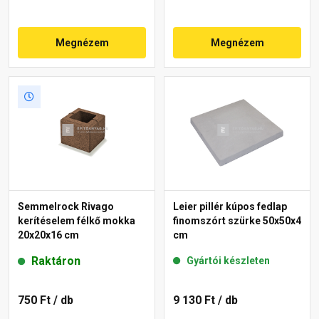
Megnézem
Megnézem
Semmelrock Rivago
Leier pillér kúpos fedlap
kerítéselem félkő mokka
finomszórt szürke 50x50x4
20x20x16 cm
cm
Raktáron
Gyártói készleten
750 Ft
/ db
9 130 Ft
/ db