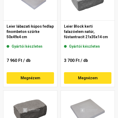
Leier lábazati kúpos fedlap
Leier Block kerti
finombeton szürke
falazóelem natúr,
50x49x4 cm
füstantracit 21x35x14 cm
Gyártói készleten
Gyártói készleten
7 960 Ft
/ db
3 700 Ft
/ db
Megnézem
Megnézem