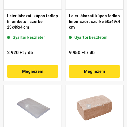
Leier lábazati kúpos fedlap
Leier lábazati kúpos fedlap
finombeton szürke
finomszórt szürke 50x49x4
25x49x4 cm
cm
Gyártói készleten
Gyártói készleten
2 920 Ft
/ db
9 950 Ft
/ db
Megnézem
Megnézem