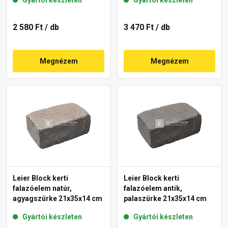
2 580 Ft
/ db
3 470 Ft
/ db
Megnézem
Megnézem
Leier Block kerti
Leier Block kerti
falazóelem natúr,
falazóelem antik,
agyagszürke 21x35x14 cm
palaszürke 21x35x14 cm
Gyártói készleten
Gyártói készleten