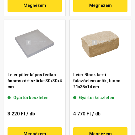
Megnézem
Megnézem
Leier pillér kúpos fedlap
Leier Block kerti
finomszórt szürke 30x30x4
falazóelem antik, fuoco
cm
21x35x14 cm
Gyártói készleten
Gyártói készleten
3 220 Ft
/ db
4 770 Ft
/ db
Megnézem
Megnézem