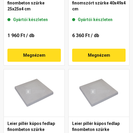
finombeton szürke
finomszórt szürke 40x49x4
25x25x4 cm
cm
Gyártói készleten
Gyártói készleten
1 960 Ft
/ db
6 360 Ft
/ db
Megnézem
Megnézem
Leier pillér kúpos fedlap
Leier pillér kúpos fedlap
finombeton szürke
finombeton szürke