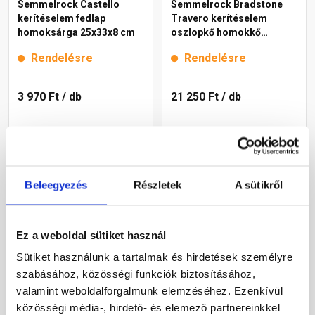
Semmelrock Castello
Semmelrock Bradstone
kerítéselem fedlap
Travero kerítéselem
homoksárga 25x33x8 cm
oszlopkő homokkő
melírozott 30x30x15 cm
Rendelésre
Rendelésre
3 970 Ft
/ db
21 250 Ft
/ db
Megnézem
Megnézem
Beleegyezés
Részletek
A sütikről
Ez a weboldal sütiket használ
Sütiket használunk a tartalmak és hirdetések személyre
szabásához, közösségi funkciók biztosításához,
valamint weboldalforgalmunk elemzéséhez. Ezenkívül
Semmelrock Bradstone
Leier Castrum
közösségi média-, hirdető- és elemező partnereinkkel