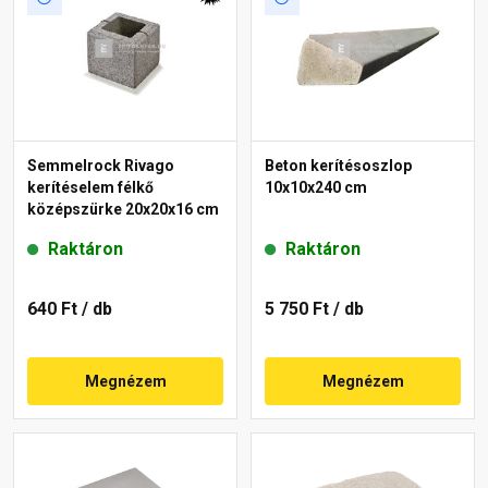
Semmelrock Rivago
Beton kerítésoszlop
kerítéselem félkő
10x10x240 cm
középszürke 20x20x16 cm
Raktáron
Raktáron
640 Ft
/ db
5 750 Ft
/ db
Megnézem
Megnézem