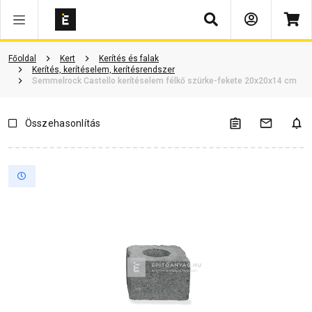
Keresés
Vásárlói vélemények
Kérdések és válaszok
Kapcsolódó cikkek
Főoldal
Kert
Kerítés és falak
Kerítés, kerítéselem, kerítésrendszer
Semmelrock Castello kerítéselem félkő szürke-fekete 20x20x14 cm
Összehasonlítás