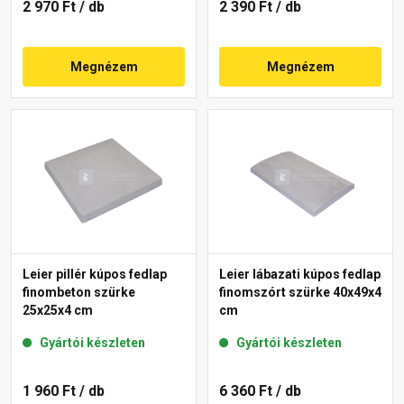
2 970 Ft
/ db
2 390 Ft
/ db
Megnézem
Megnézem
Leier pillér kúpos fedlap
Leier lábazati kúpos fedlap
finombeton szürke
finomszórt szürke 40x49x4
25x25x4 cm
cm
Gyártói készleten
Gyártói készleten
1 960 Ft
/ db
6 360 Ft
/ db