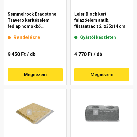
Semmelrock Bradstone
Leier Block kerti
Travero kerítéselem
falazóelem antik,
fedlap homokkő
füstantracit 21x35x14 cm
melírozott 23x50x5 cm
Rendelésre
Gyártói készleten
9 450 Ft
/ db
4 770 Ft
/ db
Megnézem
Megnézem