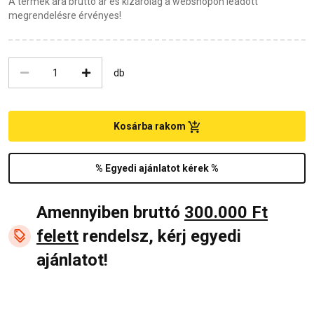
A termék ára bruttó ár és kizárólag a webshopon leadott
megrendelésre érvényes!
db
Kosárba rakom
% Egyedi ajánlatot kérek %
Amennyiben bruttó
300.000 Ft
felett
rendelsz, kérj egyedi
ajánlatot!