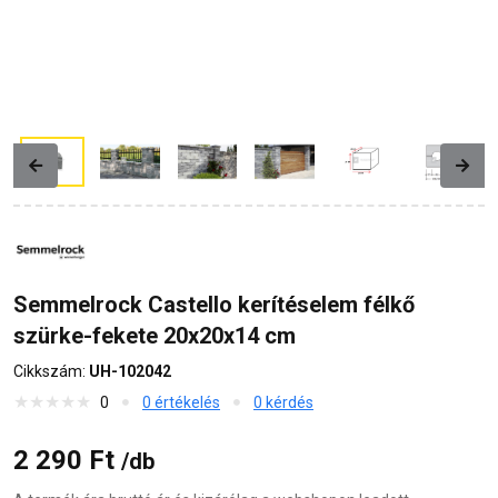
Previous
Next
Semmelrock Castello kerítéselem félkő
szürke-fekete 20x20x14 cm
Cikkszám:
UH-102042
0
0 értékelés
0 kérdés
2 290 Ft
/db