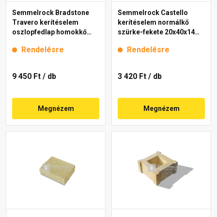
Semmelrock Bradstone
Semmelrock Castello
Travero kerítéselem
kerítéselem normálkő
oszlopfedlap homokkő
szürke-fekete 20x40x14
melírozott 35x35x5 cm
cm
Rendelésre
Rendelésre
9 450 Ft
/ db
3 420 Ft
/ db
Megnézem
Megnézem