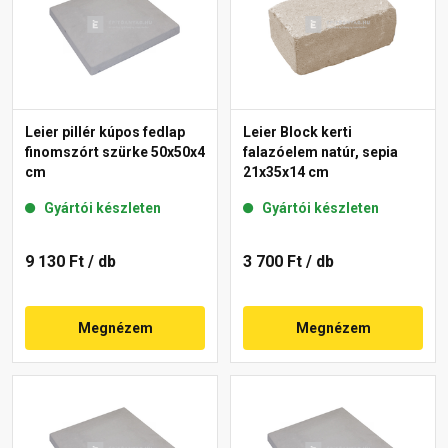
Leier pillér kúpos fedlap
Leier Block kerti
finomszórt szürke 50x50x4
falazóelem natúr, sepia
cm
21x35x14 cm
Gyártói készleten
Gyártói készleten
9 130 Ft
/ db
3 700 Ft
/ db
Megnézem
Megnézem