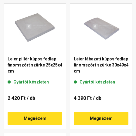
Leier pillér kúpos fedlap
Leier lábazati kúpos fedlap
finomszórt szürke 25x25x4
finomszórt szürke 30x49x4
cm
cm
Gyártói készleten
Gyártói készleten
2 420 Ft
/ db
4 390 Ft
/ db
Megnézem
Megnézem