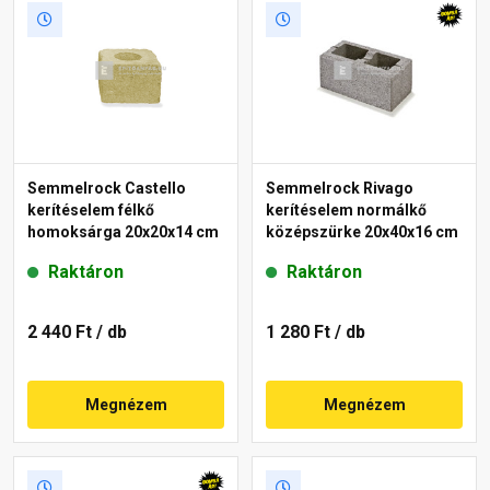
Semmelrock Castello
Semmelrock Rivago
kerítéselem félkő
kerítéselem normálkő
homoksárga 20x20x14 cm
középszürke 20x40x16 cm
Raktáron
Raktáron
2 440 Ft
/ db
1 280 Ft
/ db
Megnézem
Megnézem