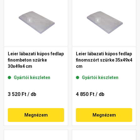
Leier lábazati kúpos fedlap
Leier lábazati kúpos fedlap
finombeton szürke
finomszórt szürke 35x49x4
30x49x4 cm
cm
Gyártói készleten
Gyártói készleten
3 520 Ft
/ db
4 850 Ft
/ db
Megnézem
Megnézem