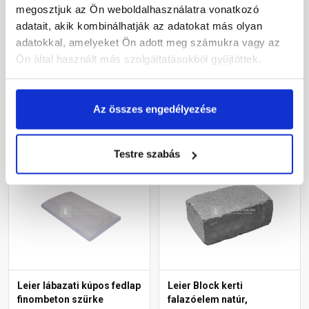
Travero kerítéselem
Pillérkorona, négy oldalon
megosztjuk az Ön weboldalhasználatra vonatkozó
normálkő homokkő
hasított, füstantracit 24 cm
adatait, akik kombinálhatják az adatokat más olyan
melírozott 20x40x15 cm
falhoz
adatokkal, amelyeket Ön adott meg számukra vagy az
Rendelésre
Gyártói készleten
Ön által használt más szolgáltatásokból gyűjtöttek.
10 040 Ft
/ db
18 670 Ft
/ db
Az összes engedélyezése
Megnézem
Megnézem
Testre szabás
Leier lábazati kúpos fedlap
Leier Block kerti
finombeton szürke
falazóelem natúr,