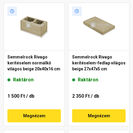
Semmelrock Rivago
Semmelrock Rivago
kerítéselem normálkő
kerítéselem-fedlap világos
világos beige 20x40x16 cm
beige 27x47x5 cm
Raktáron
Raktáron
1 500 Ft
/ db
2 350 Ft
/ db
Megnézem
Megnézem