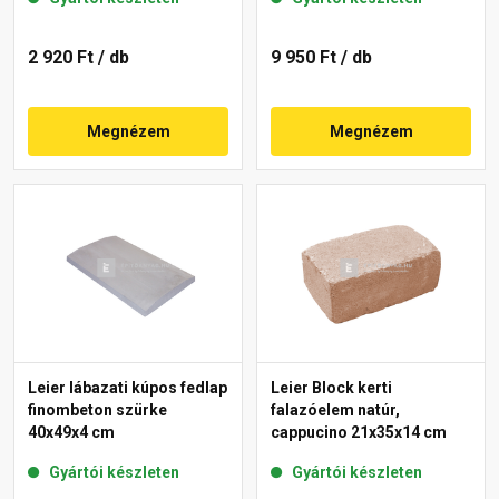
2 920 Ft
/ db
9 950 Ft
/ db
Megnézem
Megnézem
Leier lábazati kúpos fedlap
Leier Block kerti
finombeton szürke
falazóelem natúr,
40x49x4 cm
cappucino 21x35x14 cm
Gyártói készleten
Gyártói készleten