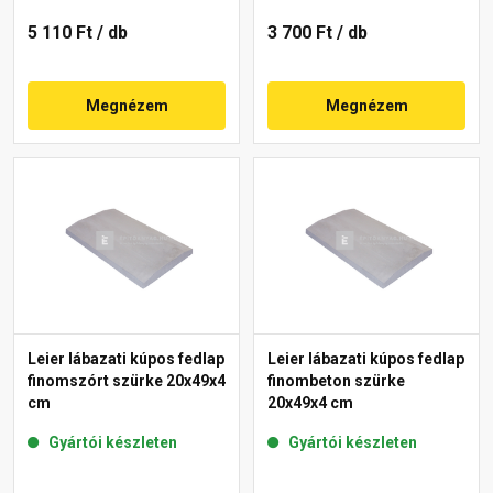
5 110 Ft
/ db
3 700 Ft
/ db
Megnézem
Megnézem
Leier lábazati kúpos fedlap
Leier lábazati kúpos fedlap
finomszórt szürke 20x49x4
finombeton szürke
cm
20x49x4 cm
Gyártói készleten
Gyártói készleten