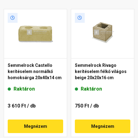
Semmelrock Castello
Semmelrock Rivago
kerítéselem normálkő
kerítéselem félkő világos
homoksárga 20x40x14 cm
beige 20x20x16 cm
Raktáron
Raktáron
3 610 Ft
/ db
750 Ft
/ db
Megnézem
Megnézem