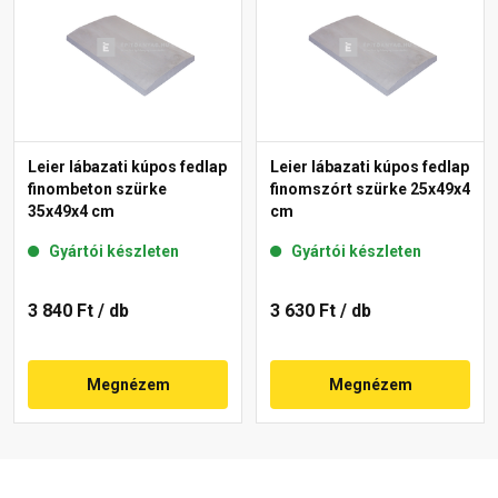
Leier lábazati kúpos fedlap
Leier lábazati kúpos fedlap
finombeton szürke
finomszórt szürke 25x49x4
35x49x4 cm
cm
Gyártói készleten
Gyártói készleten
3 840 Ft
/ db
3 630 Ft
/ db
Megnézem
Megnézem