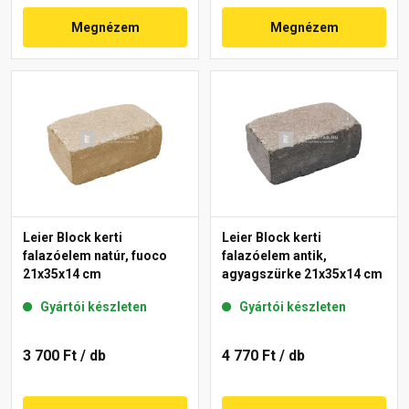
Megnézem
Megnézem
Leier Block kerti
Leier Block kerti
falazóelem natúr, fuoco
falazóelem antik,
21x35x14 cm
agyagszürke 21x35x14 cm
Gyártói készleten
Gyártói készleten
3 700 Ft
/ db
4 770 Ft
/ db