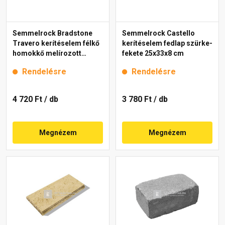
Semmelrock Bradstone
Semmelrock Castello
Travero kerítéselem félkő
kerítéselem fedlap szürke-
homokkő melírozott
fekete 25x33x8 cm
20x20x15 cm
Rendelésre
Rendelésre
4 720 Ft
/ db
3 780 Ft
/ db
Megnézem
Megnézem