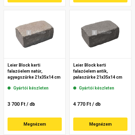
Leier Block kerti
Leier Block kerti
falazóelem natúr,
falazóelem antik,
agyagszürke 21x35x14 cm
palaszürke 21x35x14 cm
Gyártói készleten
Gyártói készleten
3 700 Ft
/ db
4 770 Ft
/ db
Megnézem
Megnézem