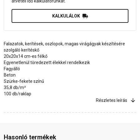
átvételi idő kalkulátorunkat.
KALKULÁLOK
Falazatok, kerítések, oszlopok, magas virágágyak készítésére
szolgáló kerítéskő
20x20x14 cm-es félkő
Egyenetlenül töredezett élekkel rendelkezik
Fagyálló
Beton
Szürke-fekete színű
35,8 db/m²
100 db/raklap
Részletes leírás
Hasonló termékek