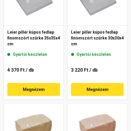
Leier pillér kúpos fedlap
Leier pillér kúpos fedlap
finomszórt szürke 35x35x4
finomszórt szürke 30x30x4
cm
cm
Gyártói készleten
Gyártói készleten
4 370 Ft
/ db
3 220 Ft
/ db
Megnézem
Megnézem