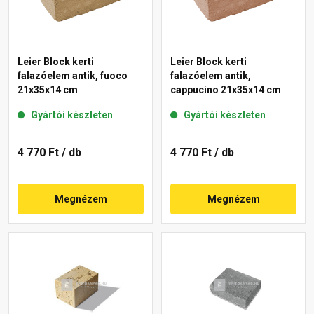
Leier Block kerti
Leier Block kerti
falazóelem antik, fuoco
falazóelem antik,
21x35x14 cm
cappucino 21x35x14 cm
Gyártói készleten
Gyártói készleten
4 770 Ft
/ db
4 770 Ft
/ db
Megnézem
Megnézem