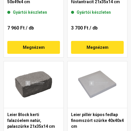
50x49x4 cm
füstantracit 21x35x14 cm
Gyártói készleten
Gyártói készleten
7 960 Ft
/ db
3 700 Ft
/ db
Megnézem
Megnézem
Leier Block kerti
Leier pillér kúpos fedlap
falazóelem natúr,
finomszórt szürke 40x40x4
palaszürke 21x35x14 cm
cm