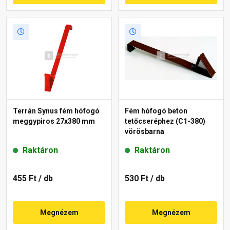
Terrán Synus fém hófogó
Fém hófogó beton
meggypiros 27x380 mm
tetőcseréphez (C1-380)
vörösbarna
Raktáron
Raktáron
455 Ft
/ db
530 Ft
/ db
Megnézem
Megnézem