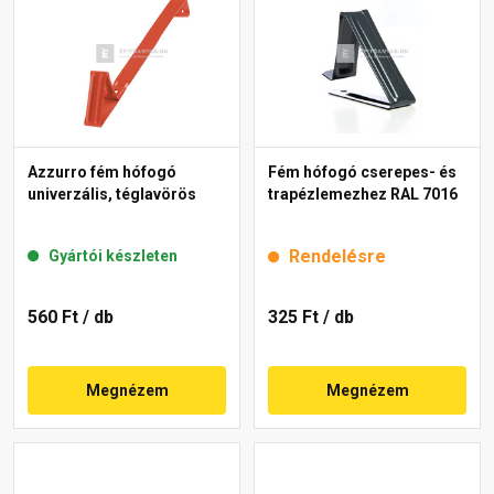
Azzurro fém hófogó
Fém hófogó cserepes- és
univerzális, téglavörös
trapézlemezhez RAL 7016
Rendelésre
Gyártói készleten
560 Ft
/ db
325 Ft
/ db
Megnézem
Megnézem