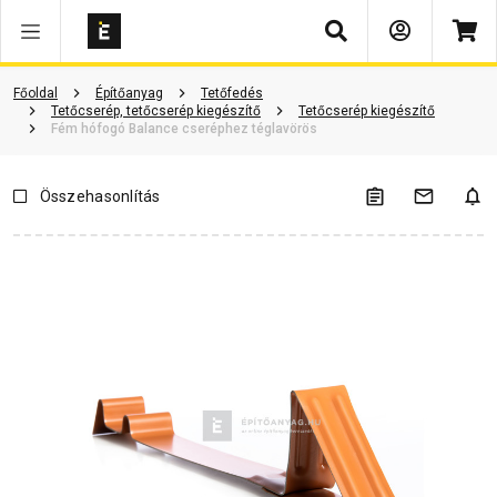
Keresés
Vásárlói vélemények
Kérdések és válaszok
Kapcsolódó cikkek
Főoldal
Építőanyag
Tetőfedés
Tetőcserép, tetőcserép kiegészítő
Tetőcserép kiegészítő
Fém hófogó Balance cseréphez téglavörös
Összehasonlítás