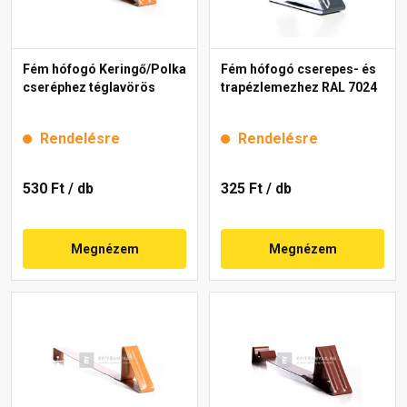
Fém hófogó Keringő/Polka
Fém hófogó cserepes- és
cseréphez téglavörös
trapézlemezhez RAL 7024
Rendelésre
Rendelésre
530 Ft
/ db
325 Ft
/ db
Megnézem
Megnézem