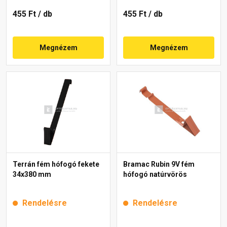
455 Ft
/ db
455 Ft
/ db
Megnézem
Megnézem
Terrán fém hófogó fekete
Bramac Rubin 9V fém
34x380 mm
hófogó natúrvörös
Rendelésre
Rendelésre