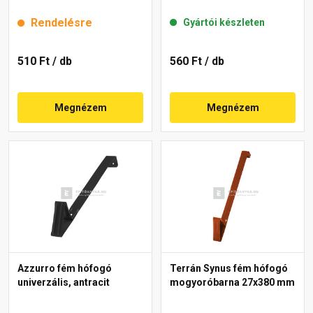
Rendelésre
Gyártói készleten
510 Ft
/ db
560 Ft
/ db
Megnézem
Megnézem
Azzurro fém hófogó
Terrán Synus fém hófogó
univerzális, antracit
mogyoróbarna 27x380 mm