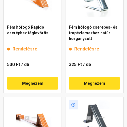
Fém hófogó Rapido
Fém hófogó cserepes- és
cseréphez téglavörös
trapézlemezhez natúr
horganyzott
Rendelésre
Rendelésre
530 Ft
/ db
325 Ft
/ db
Megnézem
Megnézem