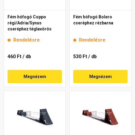
Fém hófogó Coppo
Fém hófogó Bolero
régi/Adria/Synus
cseréphez rézbarna
cseréphez téglavörös
Rendelésre
Rendelésre
460 Ft
/ db
530 Ft
/ db
Megnézem
Megnézem