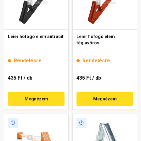
Leier hófogó elem antracit
Leier hófogó elem
téglavörös
Rendelésre
Rendelésre
435 Ft
/ db
435 Ft
/ db
Megnézem
Megnézem