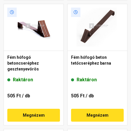
Fém hófogó
Fém hófogó beton
betoncseréphez
tetőcseréphez barna
gesztenyevörös
Raktáron
Raktáron
505 Ft
/ db
505 Ft
/ db
Megnézem
Megnézem