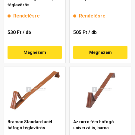
téglavörös
Rendelésre
Rendelésre
530 Ft
/ db
505 Ft
/ db
Megnézem
Megnézem
Bramac Standard acél
Azzurro fém hófogó
hófogó téglavörös
univerzális, barna