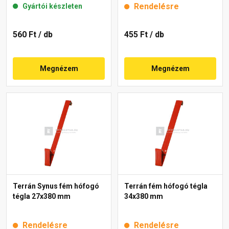
Rendelésre
Gyártói készleten
560 Ft
/ db
455 Ft
/ db
Megnézem
Megnézem
Terrán Synus fém hófogó
Terrán fém hófogó tégla
tégla 27x380 mm
34x380 mm
Rendelésre
Rendelésre