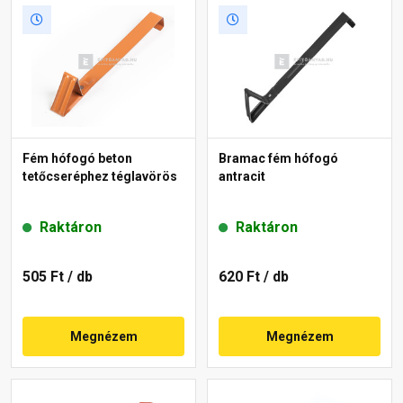
Fém hófogó beton
Bramac fém hófogó
tetőcseréphez téglavörös
antracit
Raktáron
Raktáron
505 Ft
/ db
620 Ft
/ db
Megnézem
Megnézem