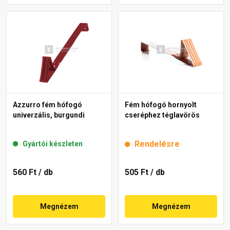
Azzurro fém hófogó
Fém hófogó hornyolt
univerzális, burgundi
cseréphez téglavörös
Rendelésre
Gyártói készleten
560 Ft
/ db
505 Ft
/ db
Megnézem
Megnézem