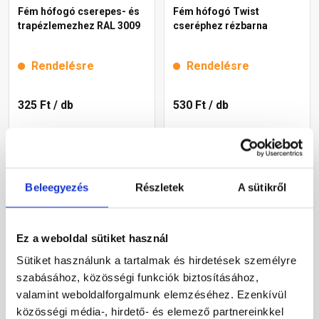
Fém hófogó cserepes- és
Fém hófogó Twist
trapézlemezhez RAL 3009
cseréphez rézbarna
Rendelésre
Rendelésre
325 Ft
/ db
530 Ft
/ db
Megnézem
Megnézem
Beleegyezés
Részletek
A sütikről
Ez a weboldal sütiket használ
Sütiket használunk a tartalmak és hirdetések személyre
szabásához, közösségi funkciók biztosításához,
valamint weboldalforgalmunk elemzéséhez. Ezenkívül
közösségi média-, hirdető- és elemező partnereinkkel
Fém hófogó Bolero
Fém hófogó Twist