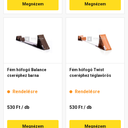
Megnézem
Megnézem
Fém hófogó Balance
Fém hófogó Twist
cseréphez barna
cseréphez téglavörös
Rendelésre
Rendelésre
530 Ft
/ db
530 Ft
/ db
Megnézem
Megnézem