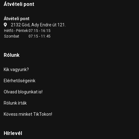
Átvételi pont
Átvételi pont
2132 Göd, Ady Endre út 121.
Hétfő - Péntek
07:15 - 16:15
Szombat
07:15 - 11:45
Rólunk
Kik vagyunk?
Elérhetőségeink
Olvasd blogunkat is!
Rólunk írták
Kövess minket TikTokon!
Hírlevél