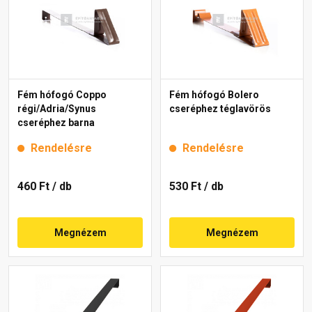
Fém hófogó Coppo
Fém hófogó Bolero
régi/Adria/Synus
cseréphez téglavörös
cseréphez barna
Rendelésre
Rendelésre
460 Ft
/ db
530 Ft
/ db
Megnézem
Megnézem