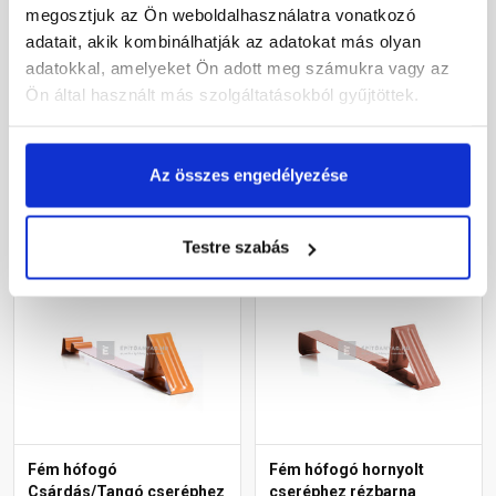
megosztjuk az Ön weboldalhasználatra vonatkozó
cseréphez barna
cseréphez antracit
adatait, akik kombinálhatják az adatokat más olyan
adatokkal, amelyeket Ön adott meg számukra vagy az
Rendelésre
Rendelésre
Ön által használt más szolgáltatásokból gyűjtöttek.
530 Ft
/ db
530 Ft
/ db
Az összes engedélyezése
Megnézem
Megnézem
Testre szabás
Fém hófogó
Fém hófogó hornyolt
Csárdás/Tangó cseréphez
cseréphez rézbarna