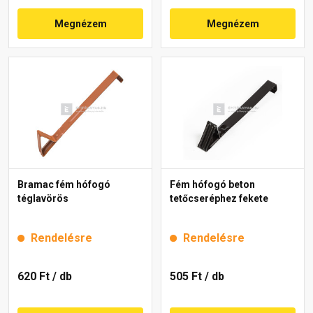
Megnézem
Megnézem
Bramac fém hófogó
Fém hófogó beton
téglavörös
tetőcseréphez fekete
Rendelésre
Rendelésre
620 Ft
/ db
505 Ft
/ db