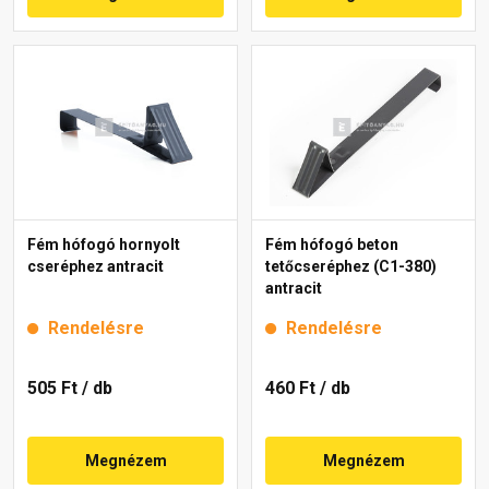
Fém hófogó hornyolt
Fém hófogó beton
cseréphez antracit
tetőcseréphez (C1-380)
antracit
Rendelésre
Rendelésre
505 Ft
/ db
460 Ft
/ db
Megnézem
Megnézem