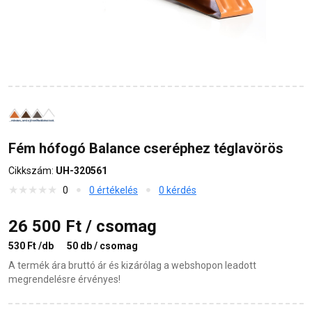
Fém hófogó Balance cseréphez téglavörös
Cikkszám:
UH-320561
0
0 értékelés
0 kérdés
26 500 Ft / csomag
530 Ft /db
50 db / csomag
A termék ára bruttó ár és kizárólag a webshopon leadott
megrendelésre érvényes!