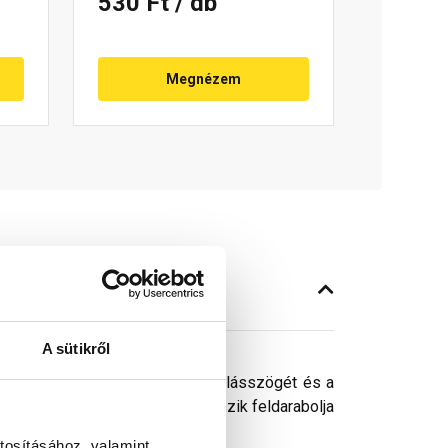
530 Ft
/ db
Megnézem
A sütikről
gyelembe kell venni a tető hajlásszögét és a
nt olvadásig, vagy ha az megcsúszik feldarabolja
póként nem használhatók.
tosításához, valamint