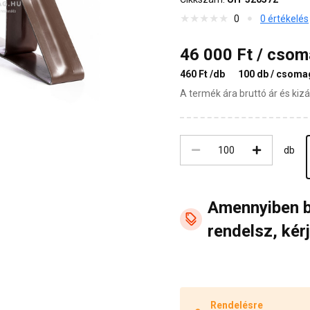
0
0 értékelés
46 000 Ft / cso
460 Ft /db
100 db / csoma
A termék ára bruttó ár és ki
db
Amennyiben 
rendelsz, kérj
Rendelésre