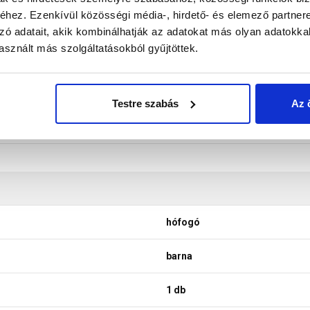
don biztosítani a termékeink színének a lehető leginkább val
hez. Ezenkívül közösségi média-, hirdető- és elemező partner
nek a legtöbb esetben nem tükrözik 100%-ban a valóságot, a ké
zó adatait, akik kombinálhatják az adatokat más olyan adatokka
sznált más szolgáltatásokból gyűjtöttek.
Testre szabás
Az 
hófogó
barna
1 db