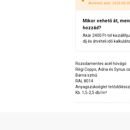
Átvehető akár: 2026-08-2
Mikor vehető át, menny
hozzád?
Akár 2400 Ft-tól kiszállítj
díj és átvételi idő kalkulát
Rozsdamentes acél hóvágó
Régi Coppo, Adria és Synus 
Barna színű
RAL 8014
Anyagszükséglet tetődőléssz
Kb. 1,5-2,5 db/m²