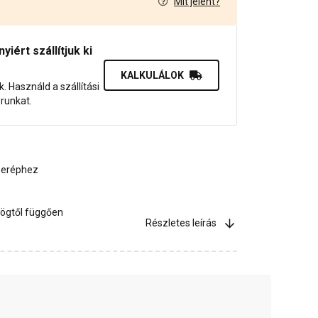
Mit jelent?
0
iért szállítjuk ki
KALKULÁLOK
uk. Használd a szállítási
orunkat.
cseréphez
ögtől függően
Részletes leírás