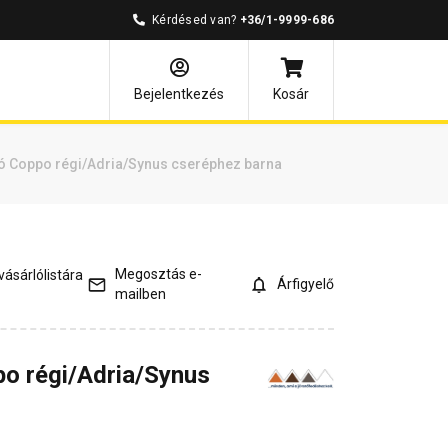
Kérdésed van?
+36/1-9999-686
és válaszok
Kapcsolódó cikkek
Bejelentkezés
Kosár
 Coppo régi/Adria/Synus cseréphez barna
Megosztás e-
ásárlólistára
Árfigyelő
mailben
o régi/Adria/Synus