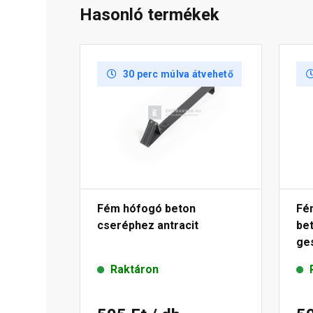
Hasonló termékek
30 perc múlva átvehető
Fém hófogó beton
Fé
cseréphez antracit
be
ge
Raktáron