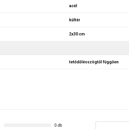
acél
kültér
2x30 cm
tetődőlésszögtől függően
g
0 db