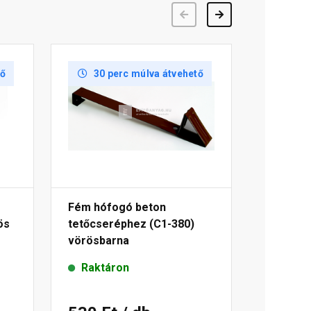
Előző
Következő
tő
30 perc múlva átvehető
Fém hófogó beton
ös
tetőcseréphez (C1-380)
vörösbarna
Raktáron