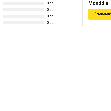
Mondd el 
g
0 db
g
0 db
Értékele
g
0 db
g
0 db