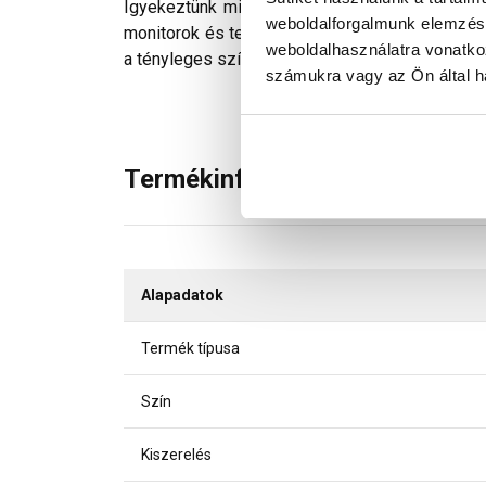
Igyekeztünk minden technikailag lehetséges mó
weboldalforgalmunk elemzésé
monitorok és telefonok kijelzőin megjelenő szí
weboldalhasználatra vonatko
a tényleges színektől.
számukra vagy az Ön által ha
Termékinformáció
Alapadatok
Termék típusa
Szín
Kiszerelés