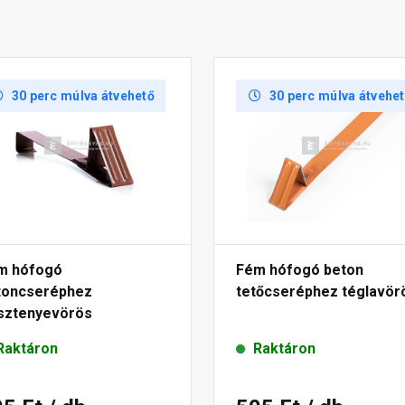
30 perc múlva átvehető
30 perc múlva átvehe
m hófogó
Fém hófogó beton
toncseréphez
tetőcseréphez téglavör
sztenyevörös
Raktáron
Raktáron