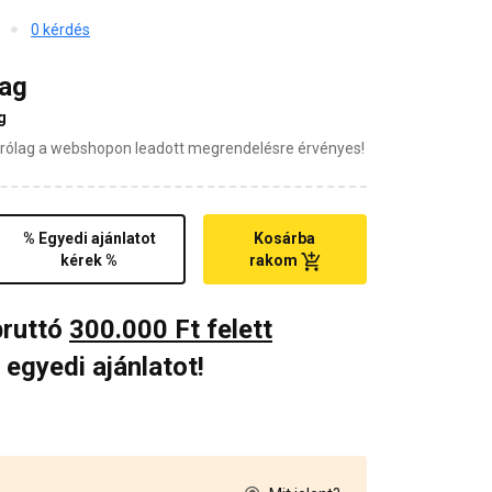
0 kérdés
mag
g
zárólag a webshopon leadott megrendelésre érvényes!
% Egyedi ajánlatot
Kosárba
kérek %
rakom
bruttó
300.000 Ft felett
 egyedi ajánlatot!