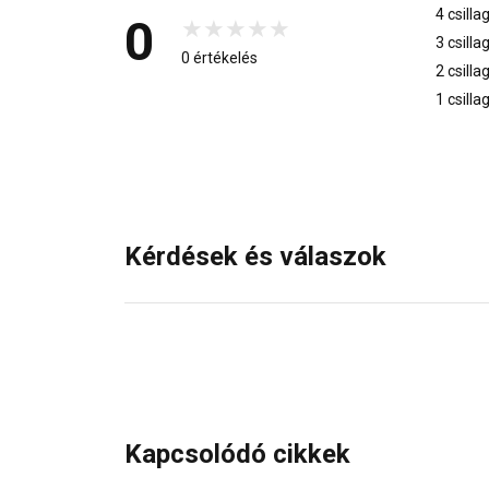
4 csilla
0
3 csilla
0 értékelés
2 csilla
1 csilla
Kérdések és válaszok
Kapcsolódó cikkek