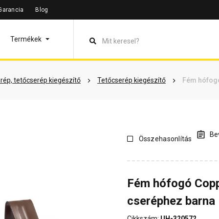
Garancia
Blog
leírás
Termékinformáció
Vásárlói vélemények
Kérdések 
Termékek
rép, tetőcserép kiegészítő
Tetőcserép kiegészítő
Fém hófogó
Bev
Összehasonlítás
Fém hófogó Copp
cseréphez barna
Cikkszám:
UH-320572