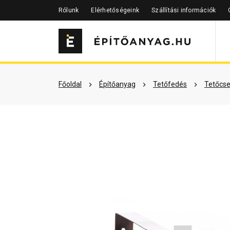
Rólunk
Elérhetőségeink
Szállítási információk
Szükséged lehet rá
Részletes 
Főoldal
Építőanyag
Tetőfedés
Tetőcse