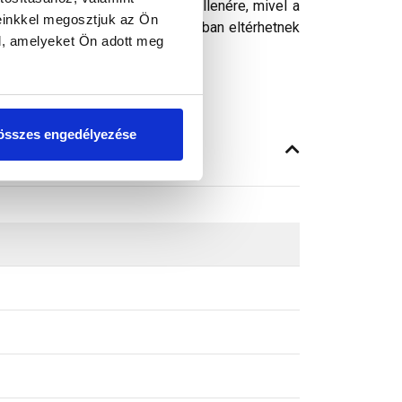
ósághű megjelenítését. Ennek ellenére, mivel a
einkkel megosztjuk az Ön
peken látható színek árnyalataikban eltérhetnek
l, amelyeket Ön adott meg
összes engedélyezése