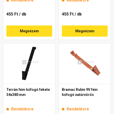
Rendelésre
Rendelésre
455 Ft
/ db
455 Ft
/ db
Megnézem
Megnézem
Terrán fém hófogó fekete
Bramac Rubin 9V fém
34x380 mm
hófogó natúrvörös
Rendelésre
Rendelésre