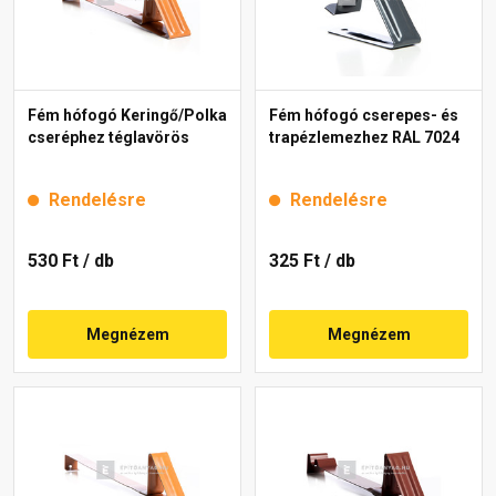
Fém hófogó Keringő/Polka
Fém hófogó cserepes- és
cseréphez téglavörös
trapézlemezhez RAL 7024
Rendelésre
Rendelésre
530 Ft
/ db
325 Ft
/ db
Megnézem
Megnézem