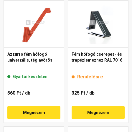
Azzurro fém hófogó
Fém hófogó cserepes- és
univerzális, téglavörös
trapézlemezhez RAL 7016
Rendelésre
Gyártói készleten
560 Ft
/ db
325 Ft
/ db
Megnézem
Megnézem