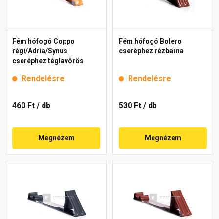
Fém hófogó Coppo
Fém hófogó Bolero
régi/Adria/Synus
cseréphez rézbarna
cseréphez téglavörös
Rendelésre
Rendelésre
460 Ft
/ db
530 Ft
/ db
Megnézem
Megnézem