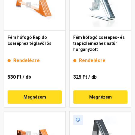
Fém hófogó Rapido
Fém hófogó cserepes- és
cseréphez téglavörös
trapézlemezhez natúr
horganyzott
Rendelésre
Rendelésre
530 Ft
/ db
325 Ft
/ db
Megnézem
Megnézem