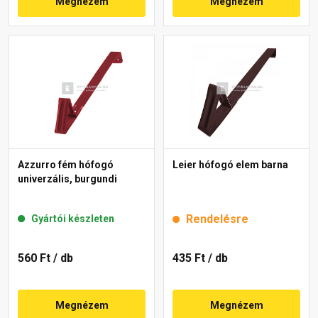
Megnézem
Megnézem
Azzurro fém hófogó
Leier hófogó elem barna
univerzális, burgundi
Rendelésre
Gyártói készleten
560 Ft
/ db
435 Ft
/ db
Megnézem
Megnézem