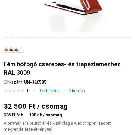
Fém hófogó cserepes- és trapézlemezhez
RAL 3009
Cikkszám:
UH-320585
0
0 értékelés
0 kérdés
32 500 Ft / csomag
325 Ft /db
100 db / csomag
A termék ára bruttó ár és kizárólag a webshopon leadott
megrendelésre érvényes!