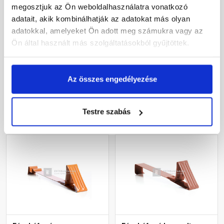
megosztjuk az Ön weboldalhasználatra vonatkozó
Fém hófogó hornyolt
Fém hófogó Twist
adatait, akik kombinálhatják az adatokat más olyan
cseréphez téglavörös
cseréphez antracit
adatokkal, amelyeket Ön adott meg számukra vagy az
Ön által használt más szolgáltatásokból gyűjtöttek.
Rendelésre
Rendelésre
505 Ft
/ db
530 Ft
/ db
Az összes engedélyezése
Megnézem
Megnézem
Testre szabás