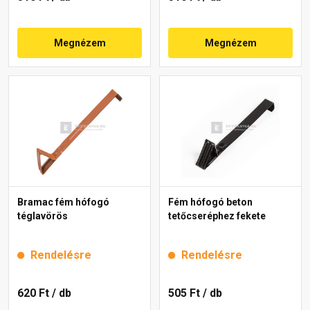
Megnézem
Megnézem
Bramac fém hófogó
Fém hófogó beton
téglavörös
tetőcseréphez fekete
Rendelésre
Rendelésre
620 Ft
/ db
505 Ft
/ db