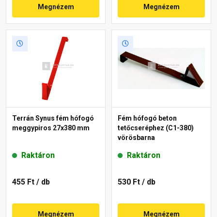
Megnézem
Megnézem
Terrán Synus fém hófogó
Fém hófogó beton
meggypiros 27x380 mm
tetőcseréphez (C1-380)
vörösbarna
Raktáron
Raktáron
455 Ft
/ db
530 Ft
/ db
Megnézem
Megnézem