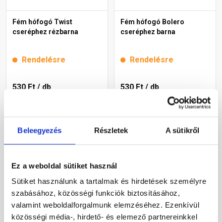
Fém hófogó Twist
Fém hófogó Bolero
cseréphez rézbarna
cseréphez barna
Rendelésre
Rendelésre
530 Ft
/ db
530 Ft
/ db
Megnézem
Megnézem
Beleegyezés
Részletek
A sütikről
Ez a weboldal sütiket használ
Sütiket használunk a tartalmak és hirdetések személyre
szabásához, közösségi funkciók biztosításához,
valamint weboldalforgalmunk elemzéséhez. Ezenkívül
közösségi média-, hirdető- és elemező partnereinkkel