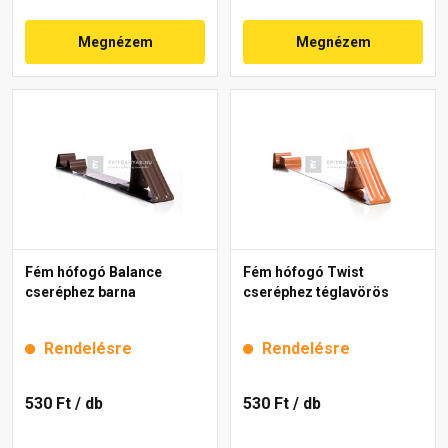
Megnézem
Megnézem
Fém hófogó Balance
Fém hófogó Twist
cseréphez barna
cseréphez téglavörös
Rendelésre
Rendelésre
530 Ft
/ db
530 Ft
/ db