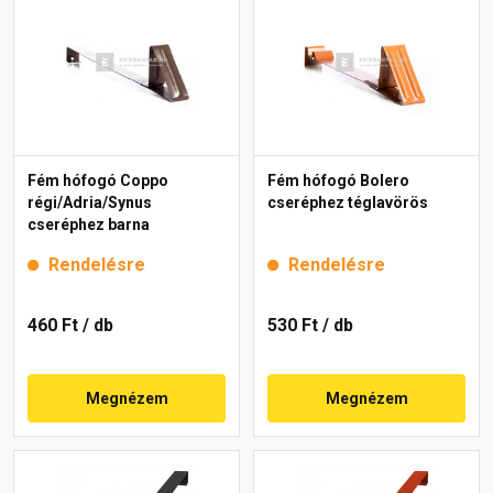
Fém hófogó Coppo
Fém hófogó Bolero
régi/Adria/Synus
cseréphez téglavörös
cseréphez barna
Rendelésre
Rendelésre
460 Ft
/ db
530 Ft
/ db
Megnézem
Megnézem