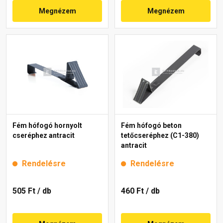
Megnézem
Megnézem
Fém hófogó hornyolt
Fém hófogó beton
cseréphez antracit
tetőcseréphez (C1-380)
antracit
Rendelésre
Rendelésre
505 Ft
/ db
460 Ft
/ db