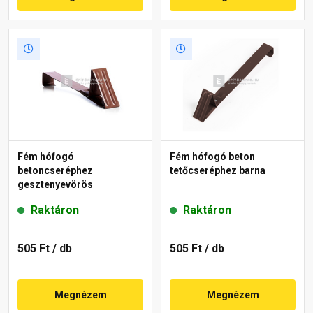
Fém hófogó
Fém hófogó beton
betoncseréphez
tetőcseréphez barna
gesztenyevörös
Raktáron
Raktáron
505 Ft
/ db
505 Ft
/ db
Megnézem
Megnézem