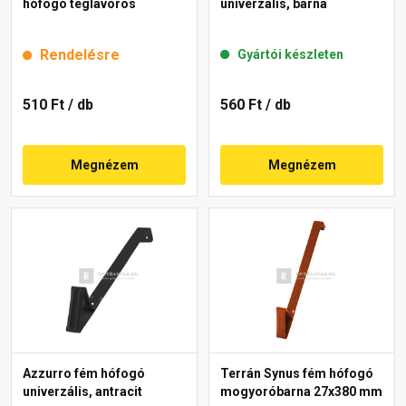
hófogó téglavörös
univerzális, barna
Rendelésre
Gyártói készleten
510 Ft
/ db
560 Ft
/ db
Megnézem
Megnézem
Azzurro fém hófogó
Terrán Synus fém hófogó
univerzális, antracit
mogyoróbarna 27x380 mm