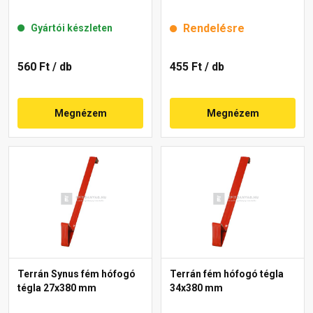
Rendelésre
Gyártói készleten
560 Ft
/ db
455 Ft
/ db
Megnézem
Megnézem
Terrán Synus fém hófogó
Terrán fém hófogó tégla
tégla 27x380 mm
34x380 mm