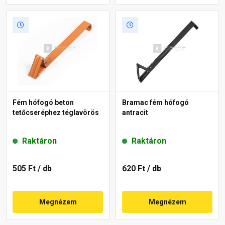
Fém hófogó beton
Bramac fém hófogó
tetőcseréphez téglavörös
antracit
Raktáron
Raktáron
505 Ft
/ db
620 Ft
/ db
Megnézem
Megnézem