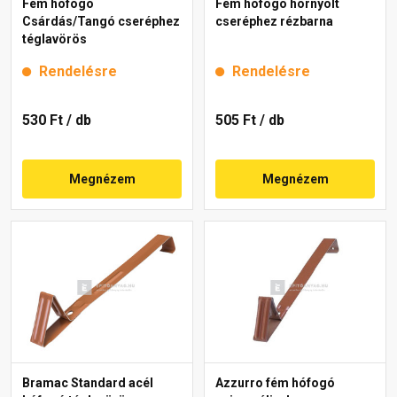
Fém hófogó
Fém hófogó hornyolt
Csárdás/Tangó cseréphez
cseréphez rézbarna
téglavörös
Rendelésre
Rendelésre
530 Ft
/ db
505 Ft
/ db
Megnézem
Megnézem
Bramac Standard acél
Azzurro fém hófogó