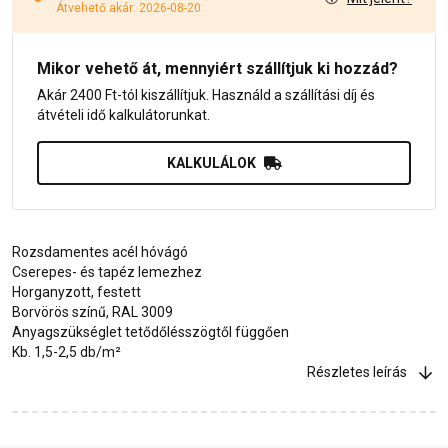
Átvehető akár: 2026-08-20
Mikor vehető át, mennyiért szállítjuk ki hozzád?
Akár 2400 Ft-tól kiszállítjuk. Használd a szállítási díj és
átvételi idő kalkulátorunkat.
KALKULÁLOK
Rozsdamentes acél hóvágó
Cserepes- és tapéz lemezhez
Horganyzott, festett
Borvörös színű, RAL 3009
Anyagszükséglet tetődőlésszögtől függően
Kb. 1,5-2,5 db/m²
Részletes leírás