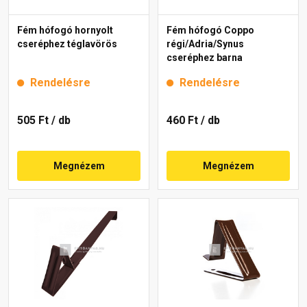
Fém hófogó hornyolt
Fém hófogó Coppo
cseréphez téglavörös
régi/Adria/Synus
cseréphez barna
Rendelésre
Rendelésre
505 Ft
/ db
460 Ft
/ db
Megnézem
Megnézem