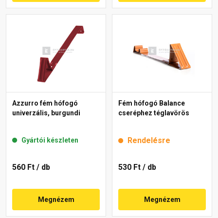
Azzurro fém hófogó
Fém hófogó Balance
univerzális, burgundi
cseréphez téglavörös
Rendelésre
Gyártói készleten
560 Ft
/ db
530 Ft
/ db
Megnézem
Megnézem