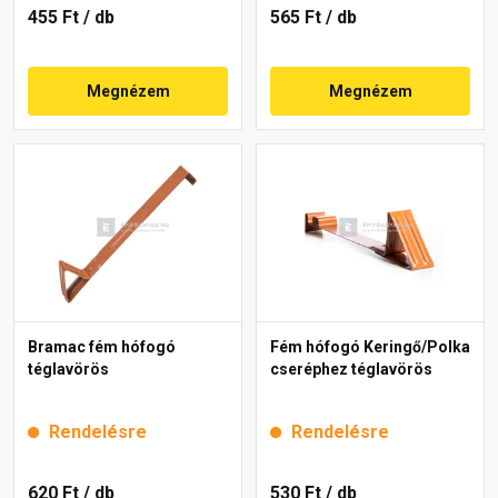
455 Ft
/ db
565 Ft
/ db
Megnézem
Megnézem
Bramac fém hófogó
Fém hófogó Keringő/Polka
téglavörös
cseréphez téglavörös
Rendelésre
Rendelésre
620 Ft
/ db
530 Ft
/ db