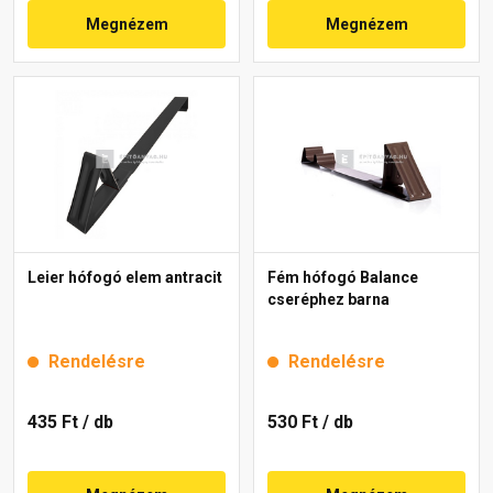
Megnézem
Megnézem
Leier hófogó elem antracit
Fém hófogó Balance
cseréphez barna
Rendelésre
Rendelésre
435 Ft
/ db
530 Ft
/ db