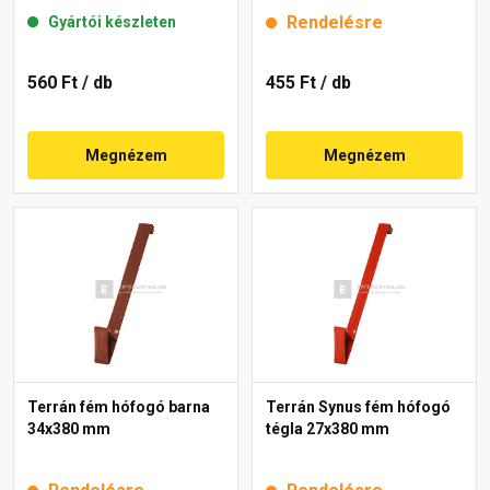
Rendelésre
Gyártói készleten
560 Ft
/ db
455 Ft
/ db
Megnézem
Megnézem
Terrán fém hófogó barna
Terrán Synus fém hófogó
34x380 mm
tégla 27x380 mm