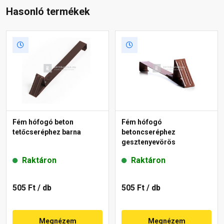
Hasonló termékek
Fém hófogó beton
Fém hófogó
tetőcseréphez barna
betoncseréphez
gesztenyevörös
Raktáron
Raktáron
505 Ft
/ db
505 Ft
/ db
Megnézem
Megnézem