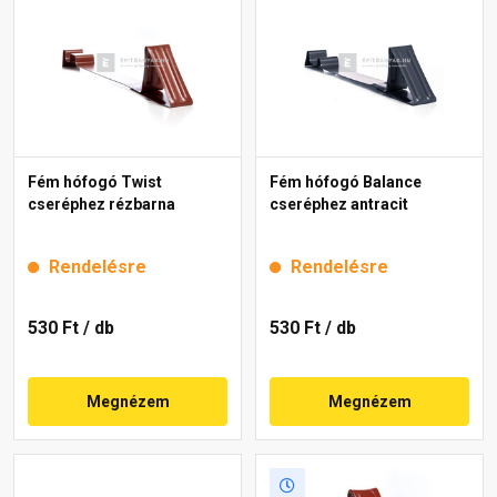
Fém hófogó Twist
Fém hófogó Balance
cseréphez rézbarna
cseréphez antracit
Rendelésre
Rendelésre
530 Ft
/ db
530 Ft
/ db
Megnézem
Megnézem