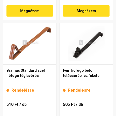
Megnézem
Megnézem
Bramac Standard acél
Fém hófogó beton
hófogó téglavörös
tetőcseréphez fekete
Rendelésre
Rendelésre
510 Ft
/ db
505 Ft
/ db