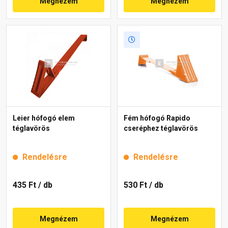
Megnézem
Megnézem
Leier hófogó elem
Fém hófogó Rapido
téglavörös
cseréphez téglavörös
Rendelésre
Rendelésre
435 Ft
/ db
530 Ft
/ db
Megnézem
Megnézem