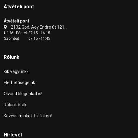
Átvételi pont
Átvételi pont
2132 Göd, Ady Endre út 121.
Hétfő - Péntek
07:15 - 16:15
Szombat
07:15 - 11:45
Rólunk
Kik vagyunk?
Elérhetőségeink
Olvasd blogunkat is!
Rólunk írták
Kövess minket TikTokon!
Hírlevél