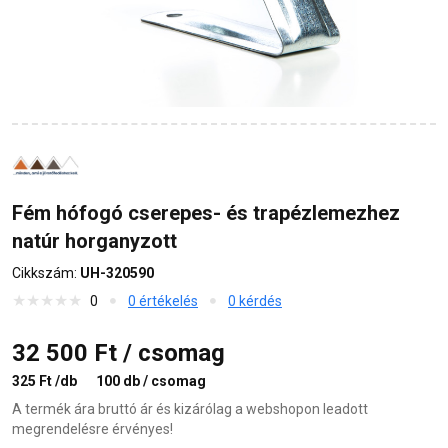
Fém hófogó cserepes- és trapézlemezhez
natúr horganyzott
Cikkszám:
UH-320590
0
0 értékelés
0 kérdés
32 500 Ft / csomag
325 Ft /db
100 db / csomag
A termék ára bruttó ár és kizárólag a webshopon leadott
megrendelésre érvényes!