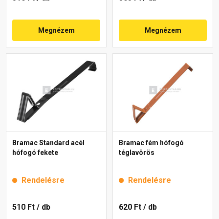
Megnézem
Megnézem
Bramac Standard acél
Bramac fém hófogó
hófogó fekete
téglavörös
Rendelésre
Rendelésre
510 Ft
/ db
620 Ft
/ db