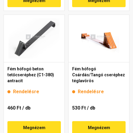
Megnézem
Megnézem
Fém hófogó beton
Fém hófogó
tetőcseréphez (C1-380)
Csárdás/Tangó cseréphez
antracit
téglavörös
Rendelésre
Rendelésre
460 Ft
/ db
530 Ft
/ db
Megnézem
Megnézem