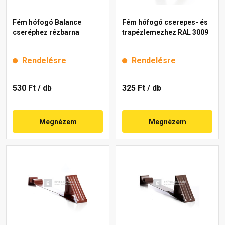
Fém hófogó Balance
Fém hófogó cserepes- és
cseréphez rézbarna
trapézlemezhez RAL 3009
Rendelésre
Rendelésre
530 Ft
/ db
325 Ft
/ db
Megnézem
Megnézem