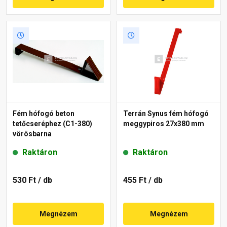
Fém hófogó beton
Terrán Synus fém hófogó
tetőcseréphez (C1-380)
meggypiros 27x380 mm
vörösbarna
Raktáron
Raktáron
530 Ft
/ db
455 Ft
/ db
Megnézem
Megnézem