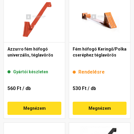
Azzurro fém hófogó
Fém hófogó Keringő/Polka
univerzális, téglavörös
cseréphez téglavörös
Rendelésre
Gyártói készleten
560 Ft
/ db
530 Ft
/ db
Megnézem
Megnézem