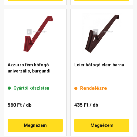
Azzurro fém hófogó
Leier hófogó elem barna
univerzális, burgundi
Rendelésre
Gyártói készleten
560 Ft
/ db
435 Ft
/ db
Megnézem
Megnézem