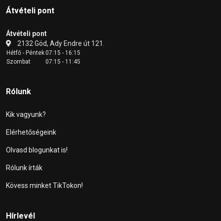
Átvételi pont
Átvételi pont
2132 Göd, Ady Endre út 121.
Hétfő - Péntek
07:15 - 16:15
Szombat
07:15 - 11:45
Rólunk
Kik vagyunk?
Elérhetőségeink
Olvasd blogunkat is!
Rólunk írták
Kövess minket TikTokon!
Hírlevél