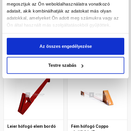
Fém hófogó hornyolt
Fém hófogó Coppo
megosztjuk az Ön weboldalhasználatra vonatkozó
cseréphez téglavörös
régi/Adria/Synus
adatait, akik kombinálhatják az adatokat más olyan
cseréphez barna
adatokkal, amelyeket Ön adott meg számukra vagy az
Rendelésre
Rendelésre
Ön által használt más szolgáltatásokból gyűjtöttek.
505 Ft
/ db
460 Ft
/ db
Az összes engedélyezése
Megnézem
Megnézem
Testre szabás
Leier hófogó elem bordó
Fém hófogó Coppo