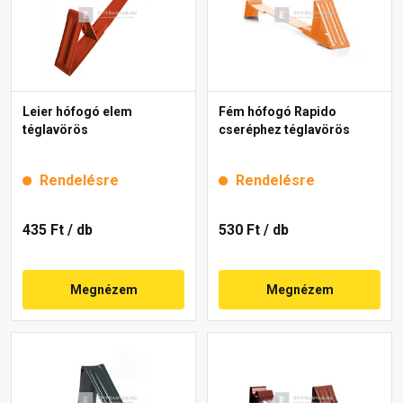
Leier hófogó elem
Fém hófogó Rapido
téglavörös
cseréphez téglavörös
Rendelésre
Rendelésre
435 Ft
/ db
530 Ft
/ db
Megnézem
Megnézem