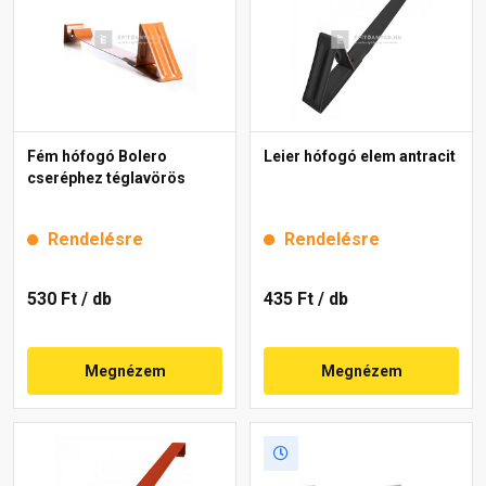
Fém hófogó Bolero
Leier hófogó elem antracit
cseréphez téglavörös
Rendelésre
Rendelésre
530 Ft
/ db
435 Ft
/ db
Megnézem
Megnézem