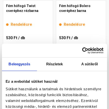
Fém hófogó Twist
Fém hófogó Bolero
cseréphez rézbarna
cseréphez barna
Rendelésre
Rendelésre
530 Ft
/ db
530 Ft
/ db
Megnézem
Megnézem
Beleegyezés
Részletek
A sütikről
Ez a weboldal sütiket használ
Sütiket használunk a tartalmak és hirdetések személyre
szabásához, közösségi funkciók biztosításához,
valamint weboldalforgalmunk elemzéséhez. Ezenkívül
közösségi média-, hirdető- és elemező partnereinkkel