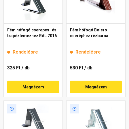
Fém hófogó cserepes- és
Fém hófogó Bolero
trapézlemezhez RAL 7016
cseréphez rézbarna
Rendelésre
Rendelésre
325 Ft
/ db
530 Ft
/ db
Megnézem
Megnézem