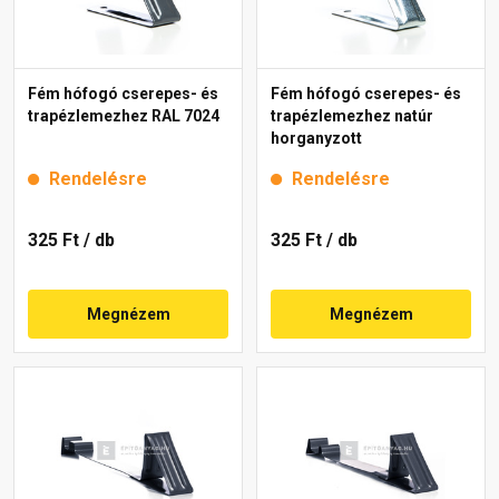
Fém hófogó cserepes- és
Fém hófogó cserepes- és
trapézlemezhez RAL 7024
trapézlemezhez natúr
horganyzott
Rendelésre
Rendelésre
325 Ft
/ db
325 Ft
/ db
Megnézem
Megnézem