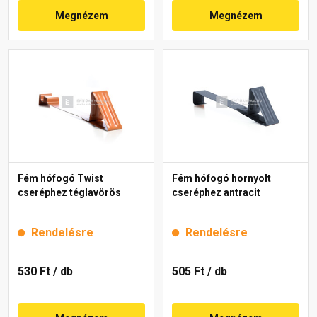
Megnézem
Megnézem
Fém hófogó Twist
Fém hófogó hornyolt
cseréphez téglavörös
cseréphez antracit
Rendelésre
Rendelésre
530 Ft
/ db
505 Ft
/ db