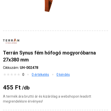
Terrán Synus fém hófogó mogyoróbarna
27x380 mm
Cikkszám:
UH-002478
0
0 értékelés
0 kérdés
455 Ft
/db
A termék ára bruttó ár és kizárólag a webshopon leadott
megrendelésre érvényes!