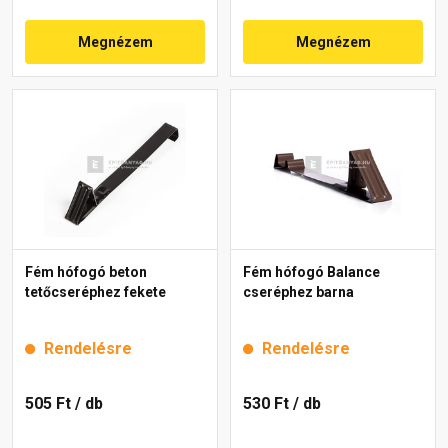
Megnézem
Megnézem
Fém hófogó beton
Fém hófogó Balance
tetőcseréphez fekete
cseréphez barna
Rendelésre
Rendelésre
505 Ft
/ db
530 Ft
/ db