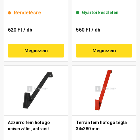
Rendelésre
Gyártói készleten
620 Ft
/ db
560 Ft
/ db
Megnézem
Megnézem
Azzurro fém hófogó
Terrán fém hófogó tégla
univerzális, antracit
34x380 mm