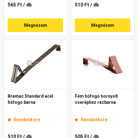
565 Ft
/ db
510 Ft
/ db
Megnézem
Megnézem
Bramac Standard acél
Fém hófogó hornyolt
hófogó barna
cseréphez rézbarna
Rendelésre
Rendelésre
510 Ft
/ db
505 Ft
/ db