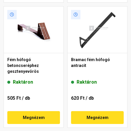
Fém hófogó
Bramac fém hófogó
betoncseréphez
antracit
gesztenyevörös
Raktáron
Raktáron
505 Ft
/ db
620 Ft
/ db
Megnézem
Megnézem