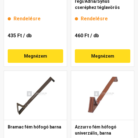
régi/Adria/Synus
cseréphez téglavörös
Rendelésre
Rendelésre
435 Ft
/ db
460 Ft
/ db
Megnézem
Megnézem
Bramac fém hófogó barna
Azzurro fém hófogó
univerzális, barna