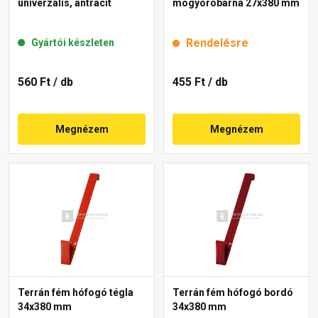
univerzális, antracit
mogyoróbarna 27x380 mm
Rendelésre
Gyártói készleten
560 Ft
/ db
455 Ft
/ db
Megnézem
Megnézem
Terrán fém hófogó tégla
Terrán fém hófogó bordó
34x380 mm
34x380 mm