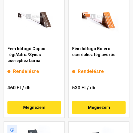
Fém hófogó Coppo
Fém hófogó Bolero
régi/Adria/Synus
cseréphez téglavörös
cseréphez barna
Rendelésre
Rendelésre
460 Ft
/ db
530 Ft
/ db
Megnézem
Megnézem