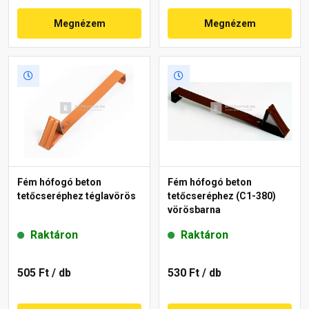
Megnézem
Megnézem
Fém hófogó beton
Fém hófogó beton
tetőcseréphez téglavörös
tetőcseréphez (C1-380)
vörösbarna
Raktáron
Raktáron
505 Ft
/ db
530 Ft
/ db