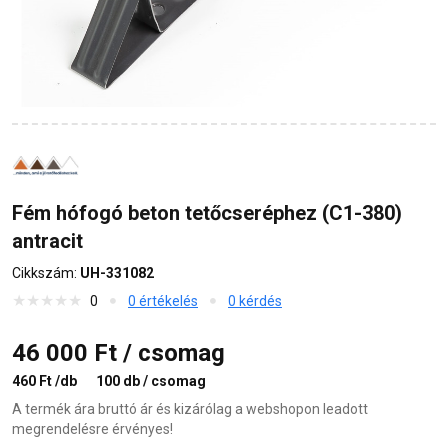
Fém hófogó beton tetőcseréphez (C1-380)
antracit
Cikkszám:
UH-331082
0
0 értékelés
0 kérdés
46 000 Ft / csomag
460 Ft /db
100 db / csomag
A termék ára bruttó ár és kizárólag a webshopon leadott
megrendelésre érvényes!