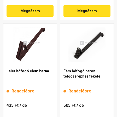
Megnézem
Megnézem
Leier hófogó elem barna
Fém hófogó beton
tetőcseréphez fekete
Rendelésre
Rendelésre
435 Ft
/ db
505 Ft
/ db