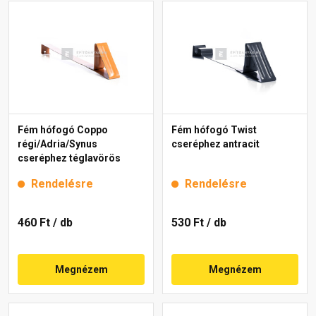
Fém hófogó Coppo
Fém hófogó Twist
régi/Adria/Synus
cseréphez antracit
cseréphez téglavörös
Rendelésre
Rendelésre
460 Ft
/ db
530 Ft
/ db
Megnézem
Megnézem