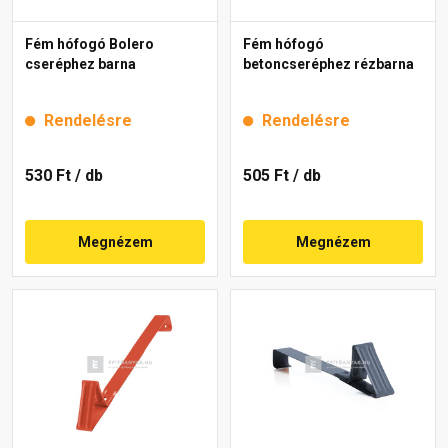
Fém hófogó Bolero
Fém hófogó
cseréphez barna
betoncseréphez rézbarna
Rendelésre
Rendelésre
530 Ft
/ db
505 Ft
/ db
Megnézem
Megnézem