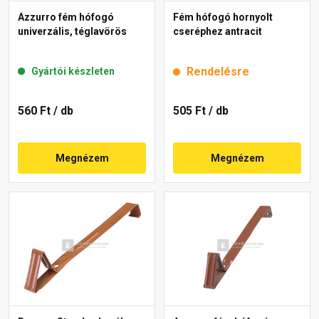
Azzurro fém hófogó
Fém hófogó hornyolt
univerzális, téglavörös
cseréphez antracit
Rendelésre
Gyártói készleten
560 Ft
/ db
505 Ft
/ db
Megnézem
Megnézem