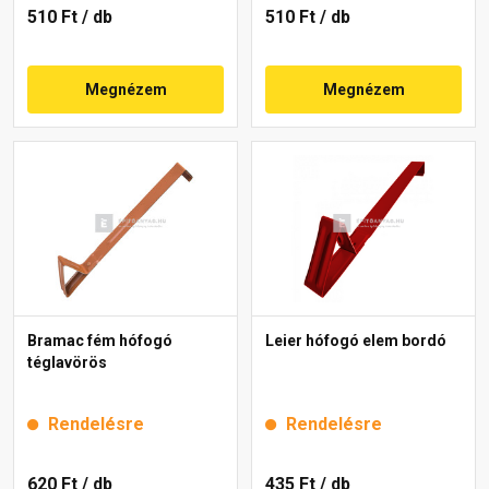
510 Ft
/ db
510 Ft
/ db
Megnézem
Megnézem
Bramac fém hófogó
Leier hófogó elem bordó
téglavörös
Rendelésre
Rendelésre
620 Ft
/ db
435 Ft
/ db