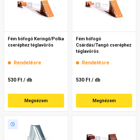
Fém hófogó Keringő/Polka
Fém hófogó
cseréphez téglavörös
Csárdás/Tangó cseréphez
téglavörös
Rendelésre
Rendelésre
530 Ft
/ db
530 Ft
/ db
Megnézem
Megnézem