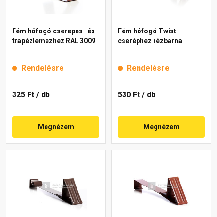
Fém hófogó cserepes- és
Fém hófogó Twist
trapézlemezhez RAL 3009
cseréphez rézbarna
Rendelésre
Rendelésre
325 Ft
/ db
530 Ft
/ db
Megnézem
Megnézem