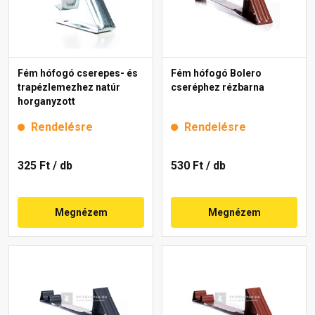
Fém hófogó cserepes- és
Fém hófogó Bolero
trapézlemezhez natúr
cseréphez rézbarna
horganyzott
Rendelésre
Rendelésre
325 Ft
/ db
530 Ft
/ db
Megnézem
Megnézem