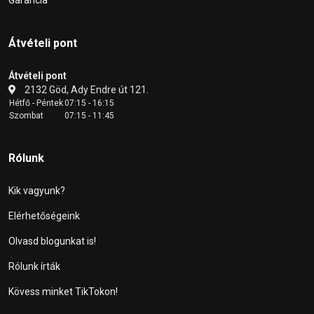
Átvételi pont
Átvételi pont
2132 Göd, Ady Endre út 121.
Hétfő - Péntek
07:15 - 16:15
Szombat
07:15 - 11:45
Rólunk
Kik vagyunk?
Elérhetőségeink
Olvasd blogunkat is!
Rólunk írták
Kövess minket TikTokon!