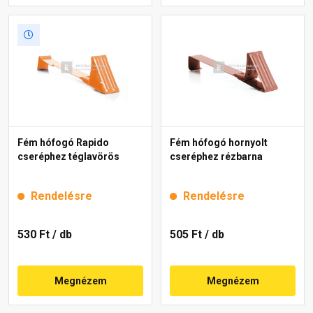
Fém hófogó Rapido
Fém hófogó hornyolt
cseréphez téglavörös
cseréphez rézbarna
Rendelésre
Rendelésre
530 Ft
/ db
505 Ft
/ db
Megnézem
Megnézem