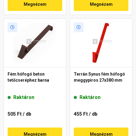
Megnézem
Megnézem
Fém hófogó beton
Terrán Synus fém hófogó
tetőcseréphez barna
meggypiros 27x380 mm
Raktáron
Raktáron
505 Ft
/ db
455 Ft
/ db
Megnézem
Megnézem