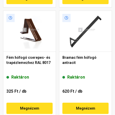
Fém hófogó cserepes- és
Bramac fém hófogó
trapézlemezhez RAL 8017
antracit
Raktáron
Raktáron
325 Ft
/ db
620 Ft
/ db
Megnézem
Megnézem