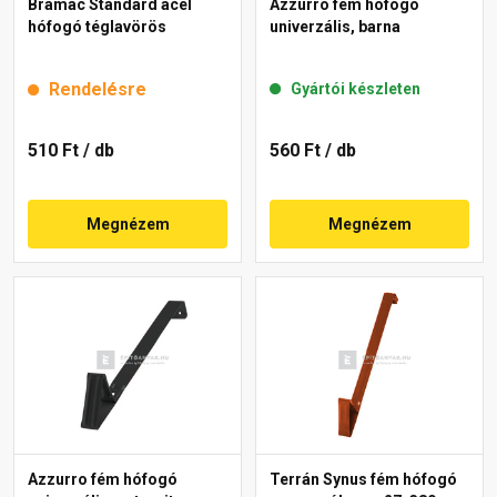
Bramac Standard acél
Azzurro fém hófogó
hófogó téglavörös
univerzális, barna
Rendelésre
Gyártói készleten
510 Ft
/ db
560 Ft
/ db
Megnézem
Megnézem
Azzurro fém hófogó
Terrán Synus fém hófogó