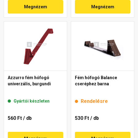
Megnézem
Megnézem
Azzurro fém hófogó
Fém hófogó Balance
univerzális, burgundi
cseréphez barna
Rendelésre
Gyártói készleten
560 Ft
/ db
530 Ft
/ db