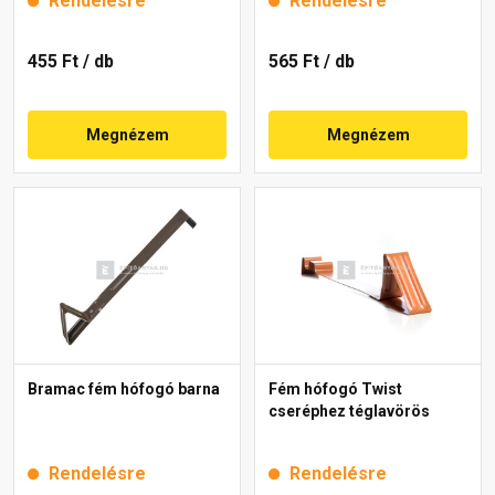
Rendelésre
Rendelésre
455 Ft
/ db
565 Ft
/ db
Megnézem
Megnézem
Bramac fém hófogó barna
Fém hófogó Twist
cseréphez téglavörös
Rendelésre
Rendelésre