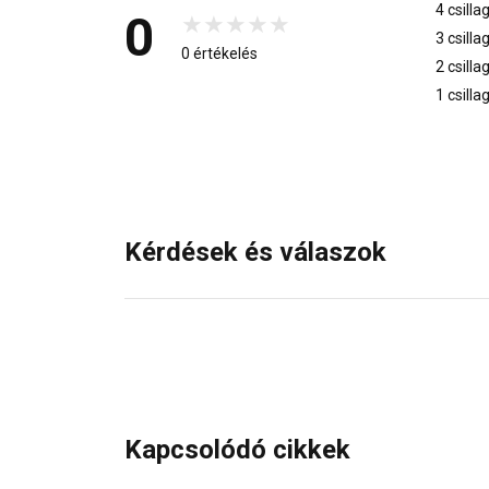
4 csilla
0
3 csilla
0 értékelés
2 csilla
1 csilla
Kérdések és válaszok
Kapcsolódó cikkek