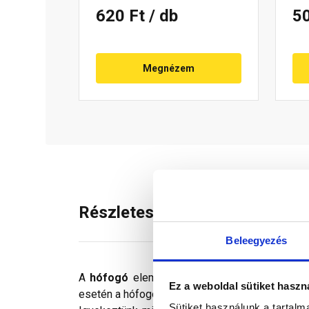
620 Ft
/ db
5
Megnézem
Részletes leírás
Beleegyezés
A
hófogó
elem megelőzi a hó megcsúszását a
Ez a weboldal sütiket haszn
esetén a hófogó rács alkalmazását javasoljuk.
Sütiket használunk a tartal