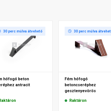
30 perc múlva átvehető
30 perc múlva átvehe
m hófogó beton
Fém hófogó
eréphez antracit
betoncseréphez
gesztenyevörös
Raktáron
Raktáron