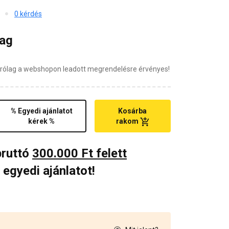
0 kérdés
mag
zárólag a webshopon leadott megrendelésre érvényes!
% Egyedi ajánlatot
Kosárba
kérek %
rakom
bruttó
300.000 Ft felett
 egyedi ajánlatot!