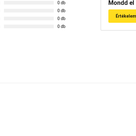
Mondd el 
g
0 db
g
0 db
Értékele
g
0 db
g
0 db