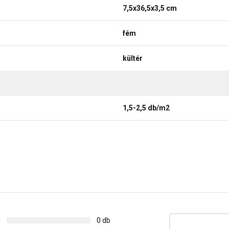
7,5x36,5x3,5 cm
fém
kültér
1,5-2,5 db/m2
g
0 db