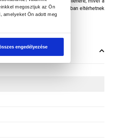
ósághű megjelenítését. Ennek ellenére, mivel a
einkkel megosztjuk az Ön
peken látható színek árnyalataikban eltérhetnek
l, amelyeket Ön adott meg
összes engedélyezése