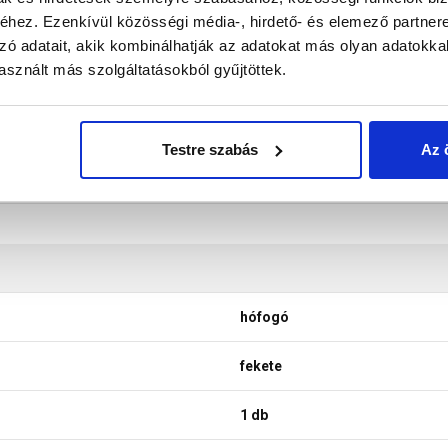
don biztosítani a termékeink színének a lehető leginkább val
hez. Ezenkívül közösségi média-, hirdető- és elemező partner
nek a legtöbb esetben nem tükrözik 100%-ban a valóságot, a ké
zó adatait, akik kombinálhatják az adatokat más olyan adatokka
sznált más szolgáltatásokból gyűjtöttek.
Testre szabás
Az 
hófogó
fekete
1 db