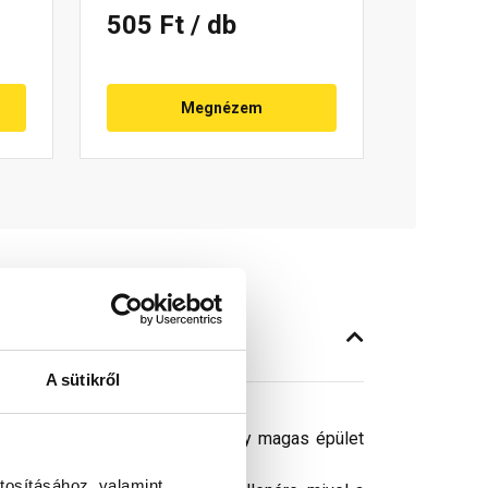
505 Ft
/ db
Megnézem
A sütikről
szegezéssel. Meredek tető, vagy magas épület
tosításához, valamint