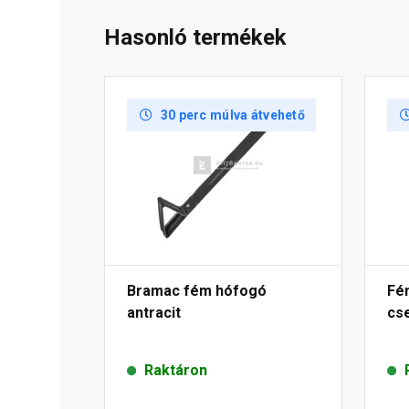
Hasonló termékek
30 perc múlva átvehető
Bramac fém hófogó
Fé
antracit
cs
Raktáron