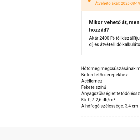
Átvehető akár: 2026-08-1
Mikor vehető át, menny
hozzád?
Akár 2400 Ft-tól kiszállítj
díj és átvételi idő kalkulát
Hótömeg megcsúszásának me
Beton tetőcserepekhez
Acéllemez
Fekete színű
Anyagszükséglet tetődőléssz
Kb. 0,7-2,6 db/m²
A hófogó szélessége: 3,4 cm