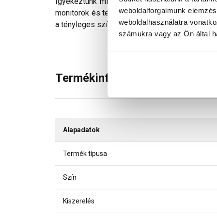
Igyekeztünk minden technikailag lehetséges mó
weboldalforgalmunk elemzésé
monitorok és telefonok kijelzőin megjelenő szí
weboldalhasználatra vonatko
a tényleges színektől.
számukra vagy az Ön által ha
Termékinformáció
Alapadatok
Termék típusa
Szín
Kiszerelés