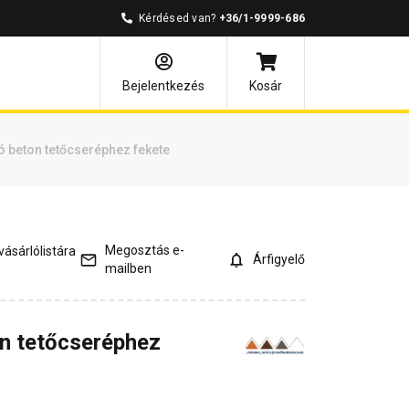
Kérdésed van?
+36/1-9999-686
és válaszok
Kapcsolódó cikkek
Bejelentkezés
Kosár
 beton tetőcseréphez fekete
Megosztás e-
ásárlólistára
Árfigyelő
mailben
n tetőcseréphez