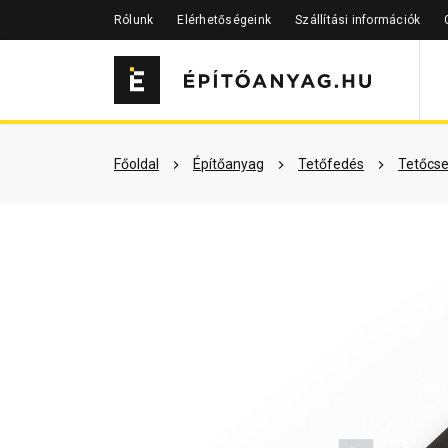
Rólunk
Elérhetőségeink
Szállítási információk
Szükséged lehet rá
Részletes 
Főoldal
Építőanyag
Tetőfedés
Tetőcse