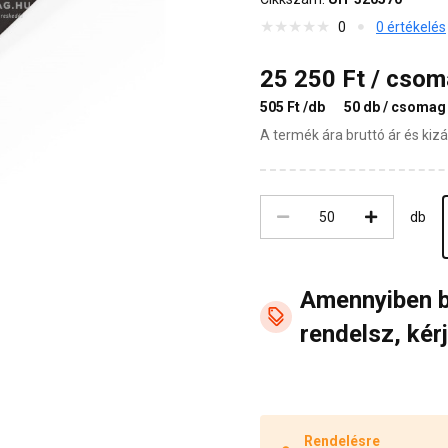
0
0 értékelés
25 250 Ft / cso
505 Ft /db
50 db / csomag
A termék ára bruttó ár és ki
db
Amennyiben 
rendelsz, kérj
Rendelésre