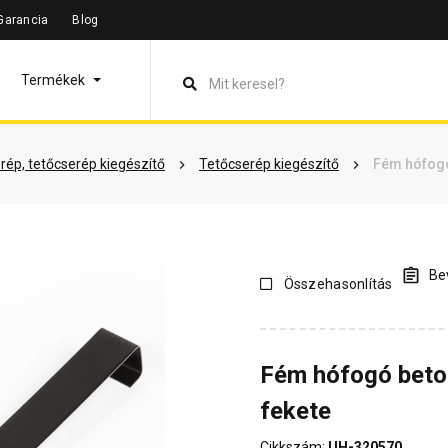
Garancia
Blog
leírás
Termékinformáció
Vásárlói vélemények
Kérdések 
Termékek
rép, tetőcserép kiegészítő
Tetőcserép kiegészítő
Fém hófogó
Bev
Összehasonlítás
Fém hófogó beto
fekete
Cikkszám:
UH-320570