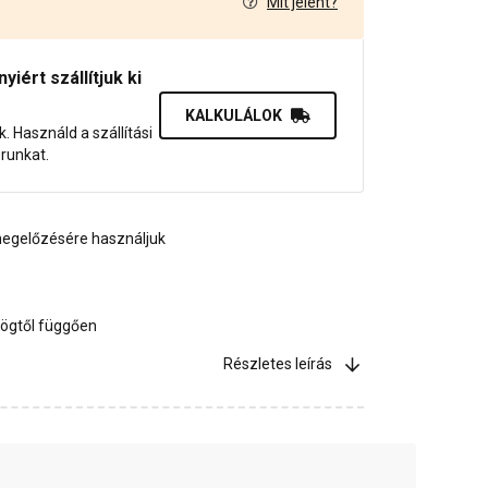
Mit jelent?
9
iért szállítjuk ki
KALKULÁLOK
uk. Használd a szállítási
orunkat.
gelőzésére használjuk
ögtől függően
Részletes leírás