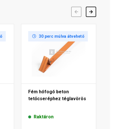
Előző
Következő
tő
30 perc múlva átvehető
Fém hófogó beton
tetőcseréphez téglavörös
Raktáron