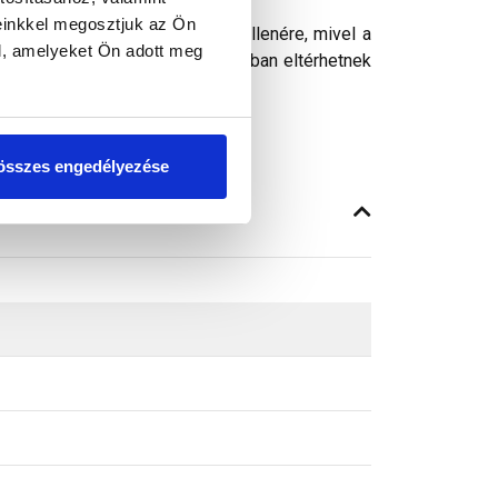
cs alkalmazása javasolt.
einkkel megosztjuk az Ön
ósághű megjelenítését. Ennek ellenére, mivel a
l, amelyeket Ön adott meg
peken látható színek árnyalataikban eltérhetnek
összes engedélyezése