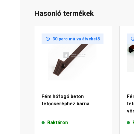
Hasonló termékek
30 perc múlva átvehető
Fém hófogó beton
Fé
tetőcseréphez barna
te
vö
Raktáron