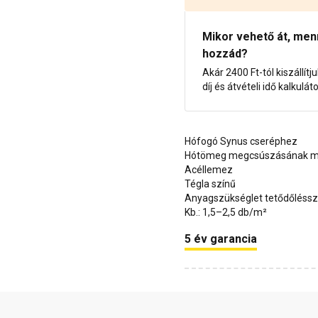
Mikor vehető át, menny
hozzád?
Akár 2400 Ft-tól kiszállítj
díj és átvételi idő kalkulát
Hófogó Synus cseréphez
Hótömeg megcsúszásának me
Acéllemez
Tégla színű
Anyagszükséglet tetődőléssz
Kb.: 1,5–2,5 db/m²
5 év garancia