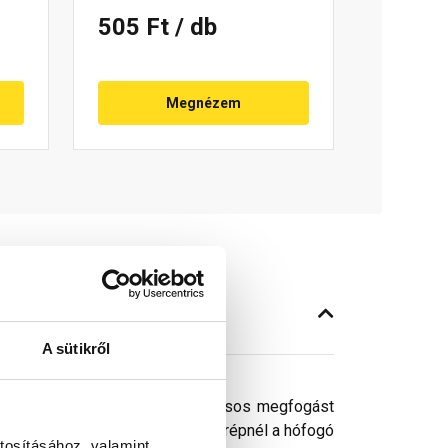
505 Ft
/ db
Megnézem
A sütikről
roknál célszerű beépíteni, hatásos megfogást
ton szegezéssel. A hullámos cserépnél a hófogó
tosításához, valamint