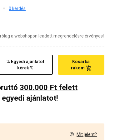
0 kérdés
zárólag a webshopon leadott megrendelésre érvényes!
% Egyedi ajánlatot
Kosárba
kérek %
rakom
bruttó
300.000 Ft felett
 egyedi ajánlatot!
Mit jelent?
7