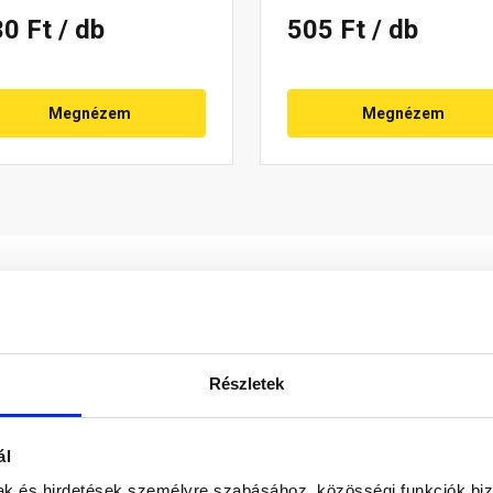
30 Ft
/ db
505 Ft
/ db
Megnézem
Megnézem
Részletek
előzésére szolgál. Elsősorban az ereszhez közeli cserépso
ál
yez. Rögzítése külön tetőlécekhez történhet, legalább egy pon
mak és hirdetések személyre szabásához, közösségi funkciók biz