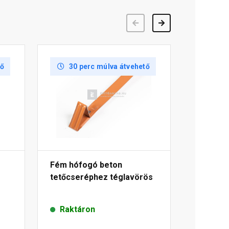
Előző
Következő
tő
30 perc múlva átvehető
Fém hófogó beton
tetőcseréphez téglavörös
Raktáron