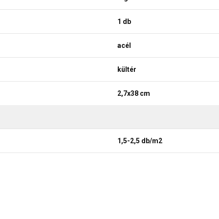
1 db
acél
kültér
2,7x38 cm
1,5-2,5 db/m2