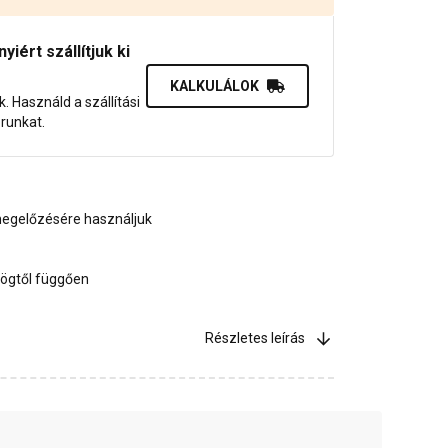
iért szállítjuk ki
KALKULÁLOK
uk. Használd a szállítási
orunkat.
gelőzésére használjuk
ögtől függően
Részletes leírás