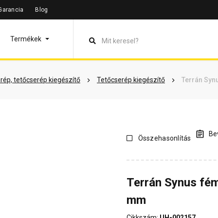
Garancia
Blog
leírás
Termékinformáció
Vásárlói vélemények
Kérdések 
Termékek
rép, tetőcserép kiegészítő
Tetőcserép kiegészítő
Terrán Syn
Bev
Összehasonlítás
Terrán Synus fé
mm
Cikkszám:
UH-002157