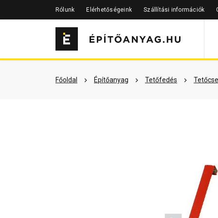
Rólunk
Elérhetőségeink
Szállítási információk
Szükséged lehet rá
Részletes 
Főoldal
Építőanyag
Tetőfedés
Tetőcse