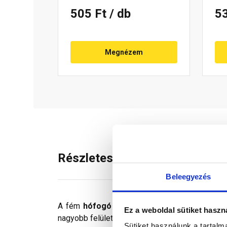
505 Ft
/ db
5
Megnézem
Részletes leírás
Beleegyezés
A fém
hófogó elem
a hó megcsúszásának meg
Ez a weboldal sütiket haszn
nagyobb felületen, sűrű elhelyezéssel eredmén
Sütiket használunk a tartal