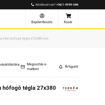
Kérdésed van?
+36/1-9999-686
és válaszok
Kapcsolódó cikkek
Bejelentkezés
Kosár
us fém hófogó tégla 27x380 mm
Megosztás e-
ásárlólistára
Árfigyelő
mailben
m hófogó tégla 27x380