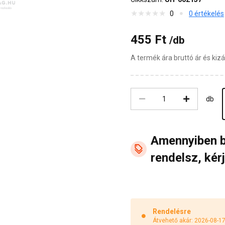
0
0 értékelés
455 Ft
/db
A termék ára bruttó ár és ki
db
Amennyiben 
rendelsz, kérj
Rendelésre
Átvehető akár: 2026-08-1