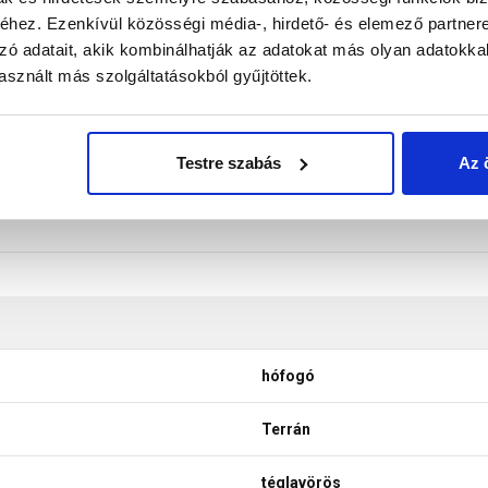
e. Meredek tető, nagy épületmagasság esetén inkább a hófogó rá
hez. Ezenkívül közösségi média-, hirdető- és elemező partner
don biztosítani a termékeink színének a lehető leginkább val
zó adatait, akik kombinálhatják az adatokat más olyan adatokka
nek a legtöbb esetben nem tükrözik 100%-ban a valóságot, a ké
sznált más szolgáltatásokból gyűjtöttek.
Testre szabás
Az 
hófogó
Terrán
téglavörös