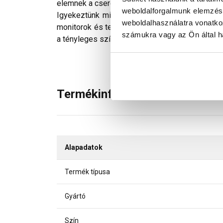
elemnek a cserép völgyrészébe kell felfeküdni
weboldalforgalmunk elemzésé
Igyekeztünk minden technikailag lehetséges mó
weboldalhasználatra vonatko
monitorok és telefonok kijelzőin megjelenő szí
számukra vagy az Ön által ha
a tényleges színektől.
Termékinformáció
Alapadatok
Termék típusa
Gyártó
Szín