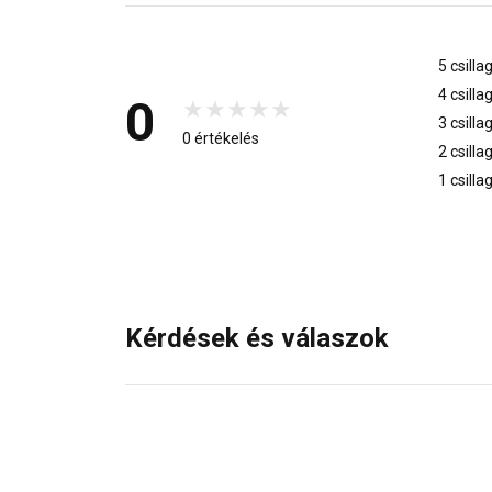
5 csilla
4 csilla
0
3 csilla
0 értékelés
2 csilla
1 csilla
Kérdések és válaszok