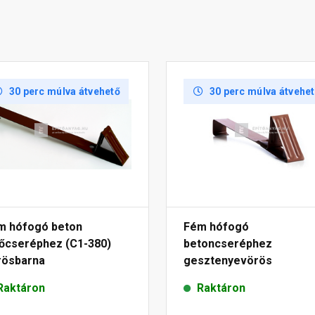
30 perc múlva átvehető
30 perc múlva átvehe
m hófogó beton
Fém hófogó
tőcseréphez (C1-380)
betoncseréphez
rösbarna
gesztenyevörös
Raktáron
Raktáron