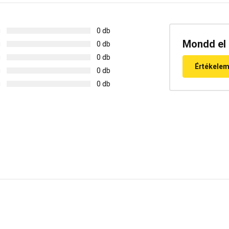
g
0 db
Mondd el 
g
0 db
g
0 db
Értékele
g
0 db
g
0 db