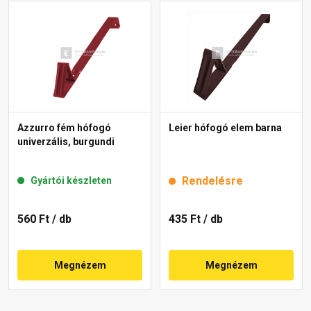
Azzurro fém hófogó
Leier hófogó elem barna
univerzális, burgundi
Rendelésre
Gyártói készleten
560 Ft
/ db
435 Ft
/ db
Megnézem
Megnézem