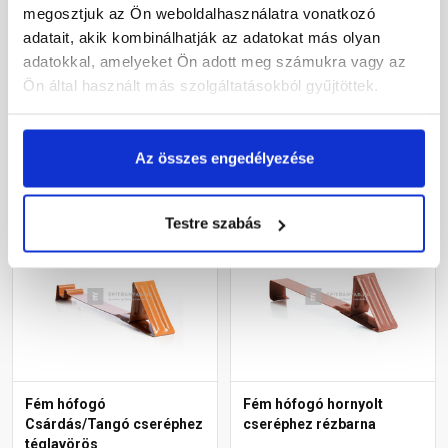
megosztjuk az Ön weboldalhasználatra vonatkozó
adatait, akik kombinálhatják az adatokat más olyan
Rendelésre
Rendelésre
adatokkal, amelyeket Ön adott meg számukra vagy az
Ön által használt más szolgáltatásokból gyűjtöttek.
530 Ft
/ db
530 Ft
/ db
Az összes engedélyezése
Megnézem
Megnézem
Testre szabás
Fém hófogó
Fém hófogó hornyolt
Csárdás/Tangó cseréphez
cseréphez rézbarna
téglavörös