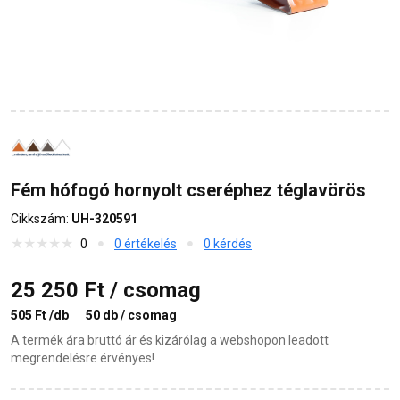
Fém hófogó hornyolt cseréphez téglavörös
Cikkszám:
UH-320591
0
0 értékelés
0 kérdés
25 250 Ft / csomag
505 Ft /db
50 db / csomag
A termék ára bruttó ár és kizárólag a webshopon leadott
megrendelésre érvényes!