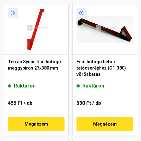
Terrán Synus fém hófogó
Fém hófogó beton
meggypiros 27x380 mm
tetőcseréphez (C1-380)
vörösbarna
Raktáron
Raktáron
455 Ft
/ db
530 Ft
/ db
Megnézem
Megnézem