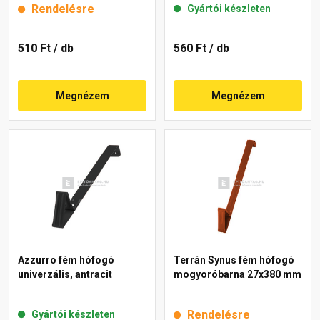
Rendelésre
Gyártói készleten
510 Ft
/ db
560 Ft
/ db
Megnézem
Megnézem
Azzurro fém hófogó
Terrán Synus fém hófogó
univerzális, antracit
mogyoróbarna 27x380 mm
Rendelésre
Gyártói készleten