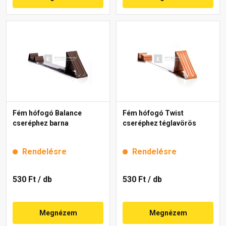
Fém hófogó Balance
Fém hófogó Twist
cseréphez barna
cseréphez téglavörös
Rendelésre
Rendelésre
530 Ft
/ db
530 Ft
/ db
Megnézem
Megnézem