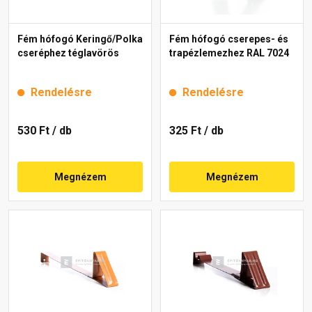
Fém hófogó Keringő/Polka
Fém hófogó cserepes- és
cseréphez téglavörös
trapézlemezhez RAL 7024
Rendelésre
Rendelésre
530 Ft
/ db
325 Ft
/ db
Megnézem
Megnézem