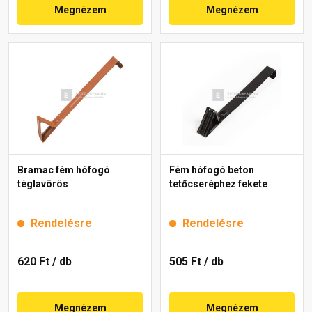
Megnézem
Megnézem
Bramac fém hófogó
Fém hófogó beton
téglavörös
tetőcseréphez fekete
Rendelésre
Rendelésre
620 Ft
/ db
505 Ft
/ db
Megnézem
Megnézem