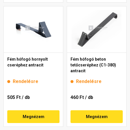
Fém hófogó hornyolt
Fém hófogó beton
cseréphez antracit
tetőcseréphez (C1-380)
antracit
Rendelésre
Rendelésre
505 Ft
/ db
460 Ft
/ db
Megnézem
Megnézem