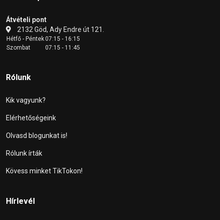
Átvételi pont
2132 Göd, Ady Endre út 121.
Hétfő - Péntek
07:15 - 16:15
Szombat
07:15 - 11:45
Rólunk
Kik vagyunk?
Elérhetőségeink
Olvasd blogunkat is!
Rólunk írták
Kövess minket TikTokon!
Hírlevél