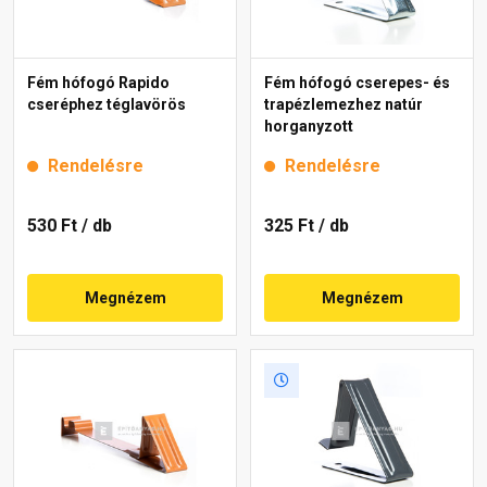
Fém hófogó Rapido
Fém hófogó cserepes- és
cseréphez téglavörös
trapézlemezhez natúr
horganyzott
Rendelésre
Rendelésre
530 Ft
/ db
325 Ft
/ db
Megnézem
Megnézem