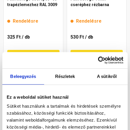
trapézlemezhez RAL 3009
cseréphez rézbarna
Rendelésre
Rendelésre
325 Ft
/ db
530 Ft
/ db
Megnézem
Megnézem
Beleegyezés
Részletek
A sütikről
Ez a weboldal sütiket használ
Sütiket használunk a tartalmak és hirdetések személyre
szabásához, közösségi funkciók biztosításához,
valamint weboldalforgalmunk elemzéséhez. Ezenkívül
Fém hófogó Bolero
Fém hófogó Twist
közösségi média-, hirdető- és elemező partnereinkkel
cseréphez barna
cseréphez antracit