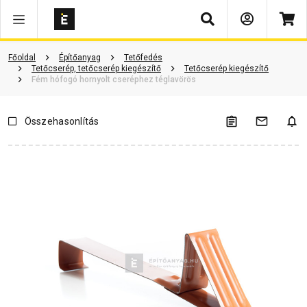
Keresés
Vásárlói vélemények
Kérdések és válaszok
Kapcsolódó cikkek
Főoldal
Építőanyag
Tetőfedés
Tetőcserép, tetőcserép kiegészítő
Tetőcserép kiegészítő
Fém hófogó hornyolt cseréphez téglavörös
Összehasonlítás