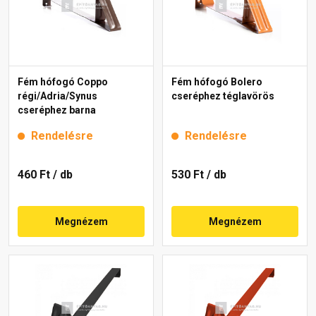
Fém hófogó Coppo
Fém hófogó Bolero
régi/Adria/Synus
cseréphez téglavörös
cseréphez barna
Rendelésre
Rendelésre
460 Ft
/ db
530 Ft
/ db
Megnézem
Megnézem