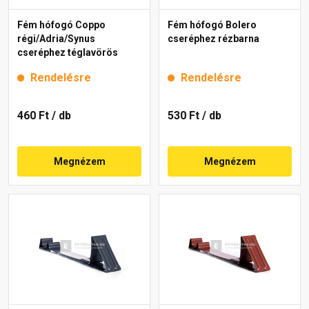
Fém hófogó Coppo
Fém hófogó Bolero
régi/Adria/Synus
cseréphez rézbarna
cseréphez téglavörös
Rendelésre
Rendelésre
460 Ft
/ db
530 Ft
/ db
Megnézem
Megnézem