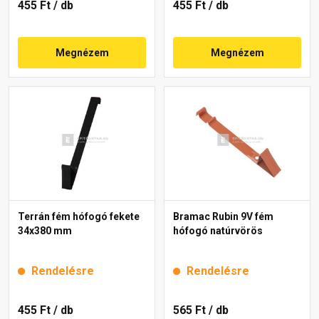
455 Ft
/ db
455 Ft
/ db
Megnézem
Megnézem
Terrán fém hófogó fekete
Bramac Rubin 9V fém
34x380 mm
hófogó natúrvörös
Rendelésre
Rendelésre
455 Ft
/ db
565 Ft
/ db