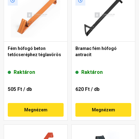
Fém hófogó beton
Bramac fém hófogó
tetőcseréphez téglavörös
antracit
Raktáron
Raktáron
505 Ft
/ db
620 Ft
/ db
Megnézem
Megnézem