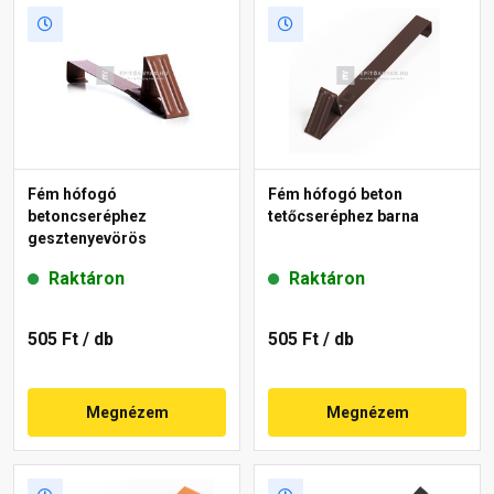
Fém hófogó
Fém hófogó beton
betoncseréphez
tetőcseréphez barna
gesztenyevörös
Raktáron
Raktáron
505 Ft
/ db
505 Ft
/ db
Megnézem
Megnézem