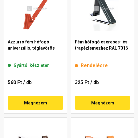
Azzurro fém hófogó
Fém hófogó cserepes- és
univerzális, téglavörös
trapézlemezhez RAL 7016
Rendelésre
Gyártói készleten
560 Ft
/ db
325 Ft
/ db
Megnézem
Megnézem