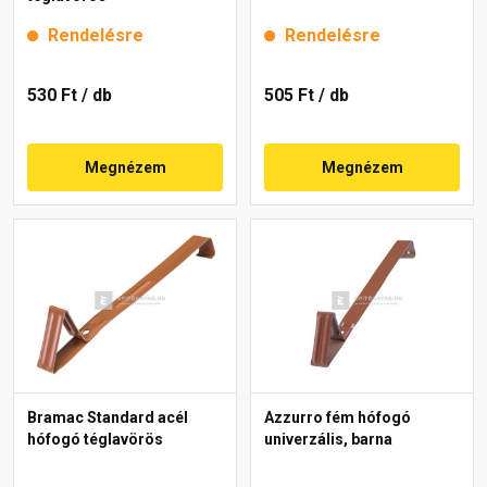
Rendelésre
Rendelésre
530 Ft
/ db
505 Ft
/ db
Megnézem
Megnézem
Bramac Standard acél
Azzurro fém hófogó
hófogó téglavörös
univerzális, barna