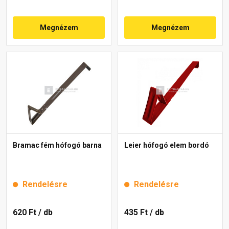
Megnézem
Megnézem
Bramac fém hófogó barna
Leier hófogó elem bordó
Rendelésre
Rendelésre
620 Ft
/ db
435 Ft
/ db