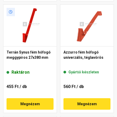
Terrán Synus fém hófogó
Azzurro fém hófogó
meggypiros 27x380 mm
univerzális, téglavörös
Raktáron
Gyártói készleten
455 Ft
/ db
560 Ft
/ db
Megnézem
Megnézem