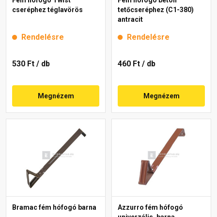
cseréphez téglavörös
tetőcseréphez (C1-380)
antracit
Rendelésre
Rendelésre
530 Ft
/ db
460 Ft
/ db
Megnézem
Megnézem
Bramac fém hófogó barna
Azzurro fém hófogó
univerzális, barna