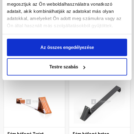
megosztjuk az Ön weboldalhasználatra vonatkozó
Fém hófogó Bolero
Fém hófogó hornyolt
adatait, akik kombinálhatják az adatokat más olyan
cseréphez barna
cseréphez rézbarna
adatokkal, amelyeket Ön adott meg számukra vagy az
Ön által használt más szolgáltatásokból gyűjtöttek.
Rendelésre
Rendelésre
530 Ft
/ db
505 Ft
/ db
Az összes engedélyezése
Megnézem
Megnézem
Testre szabás
Fém hófogó Twist
Fém hófogó beton