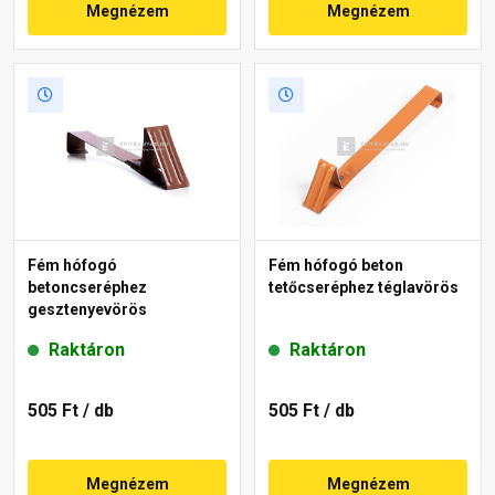
Megnézem
Megnézem
Fém hófogó
Fém hófogó beton
betoncseréphez
tetőcseréphez téglavörös
gesztenyevörös
Raktáron
Raktáron
505 Ft
/ db
505 Ft
/ db
Megnézem
Megnézem