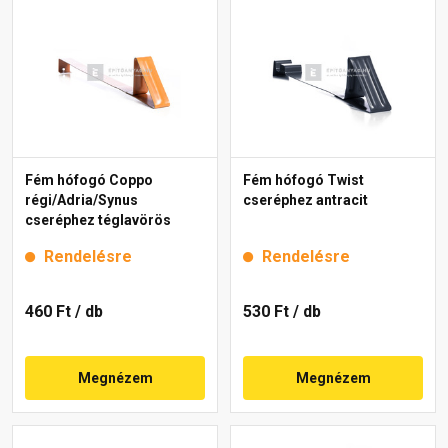
Fém hófogó Coppo
Fém hófogó Twist
régi/Adria/Synus
cseréphez antracit
cseréphez téglavörös
Rendelésre
Rendelésre
460 Ft
/ db
530 Ft
/ db
Megnézem
Megnézem