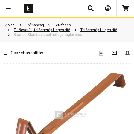
Keresés
Vásárlói vélemények
Kérdések és válaszok
Kapcsolódó cikkek
Főoldal
Építőanyag
Tetőfedés
Tetőcserép, tetőcserép kiegészítő
Tetőcserép kiegészítő
Bramac Standard acél hófogó téglavörös
Összehasonlítás