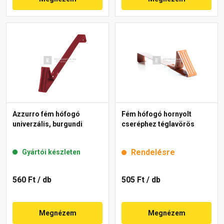
Azzurro fém hófogó
Fém hófogó hornyolt
univerzális, burgundi
cseréphez téglavörös
Rendelésre
Gyártói készleten
560 Ft
/ db
505 Ft
/ db
Megnézem
Megnézem