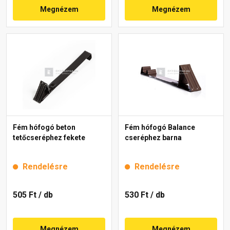
Megnézem
Megnézem
Fém hófogó beton
Fém hófogó Balance
tetőcseréphez fekete
cseréphez barna
Rendelésre
Rendelésre
505 Ft
/ db
530 Ft
/ db
Megnézem
Megnézem