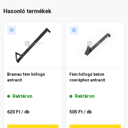
Hasonló termékek
Bramac fém hófogó
Fém hófogó beton
antracit
cseréphez antracit
Raktáron
Raktáron
620 Ft
/ db
505 Ft
/ db