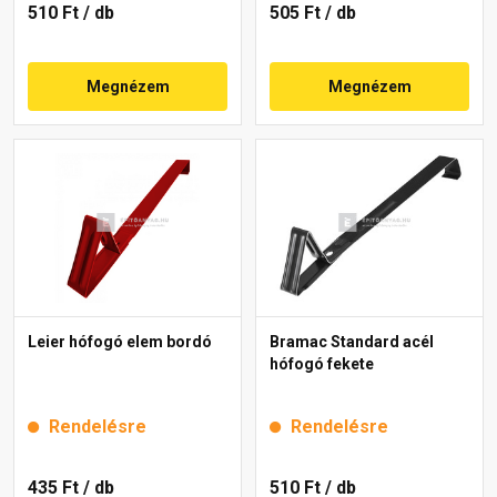
510 Ft
/ db
505 Ft
/ db
Megnézem
Megnézem
Leier hófogó elem bordó
Bramac Standard acél
hófogó fekete
Rendelésre
Rendelésre
435 Ft
/ db
510 Ft
/ db