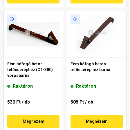
Fém hófogó beton
Fém hófogó beton
tetőcseréphez (C1-380)
tetőcseréphez barna
vörösbarna
Raktáron
Raktáron
530 Ft
/ db
505 Ft
/ db
Megnézem
Megnézem