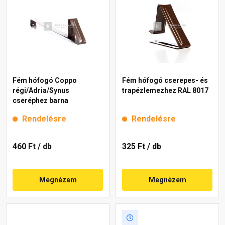
Fém hófogó Coppo
Fém hófogó cserepes- és
régi/Adria/Synus
trapézlemezhez RAL 8017
cseréphez barna
Rendelésre
Rendelésre
460 Ft
/ db
325 Ft
/ db
Megnézem
Megnézem