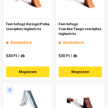
Fém hófogó Keringő/Polka
Fém hófogó
cseréphez téglavörös
Csárdás/Tangó cseréphez
téglavörös
Rendelésre
Rendelésre
530 Ft
/ db
530 Ft
/ db
Megnézem
Megnézem