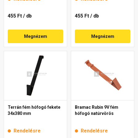
455 Ft
/ db
455 Ft
/ db
Megnézem
Megnézem
Terrán fém hófogó fekete
Bramac Rubin 9V fém
34x380 mm
hófogó natúrvörös
Rendelésre
Rendelésre