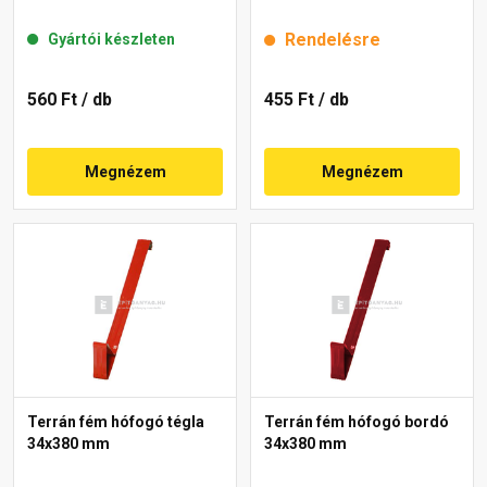
Rendelésre
Gyártói készleten
560 Ft
/ db
455 Ft
/ db
Megnézem
Megnézem
Terrán fém hófogó tégla
Terrán fém hófogó bordó
34x380 mm
34x380 mm