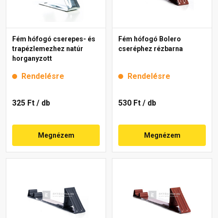
Fém hófogó cserepes- és
Fém hófogó Bolero
trapézlemezhez natúr
cseréphez rézbarna
horganyzott
Rendelésre
Rendelésre
325 Ft
/ db
530 Ft
/ db
Megnézem
Megnézem