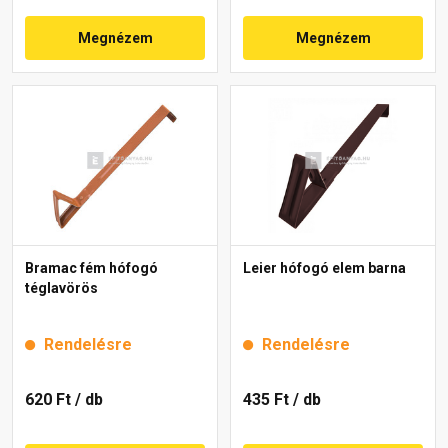
Megnézem
Megnézem
Bramac fém hófogó
Leier hófogó elem barna
téglavörös
Rendelésre
Rendelésre
620 Ft
/ db
435 Ft
/ db