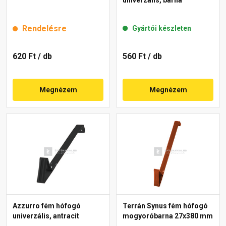
Rendelésre
Gyártói készleten
620 Ft
/ db
560 Ft
/ db
Megnézem
Megnézem
Azzurro fém hófogó
Terrán Synus fém hófogó
univerzális, antracit
mogyoróbarna 27x380 mm