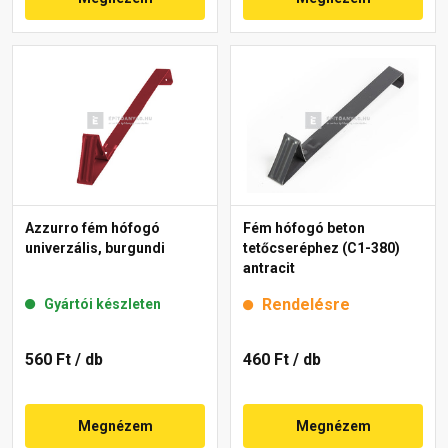
Azzurro fém hófogó
Fém hófogó beton
univerzális, burgundi
tetőcseréphez (C1-380)
antracit
Rendelésre
Gyártói készleten
560 Ft
/ db
460 Ft
/ db
Megnézem
Megnézem