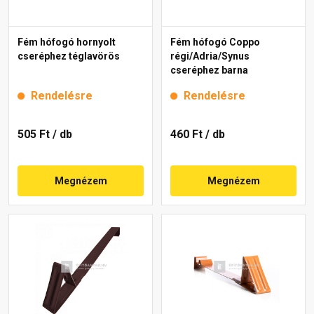
Fém hófogó hornyolt
Fém hófogó Coppo
cseréphez téglavörös
régi/Adria/Synus
cseréphez barna
Rendelésre
Rendelésre
505 Ft
/ db
460 Ft
/ db
Megnézem
Megnézem