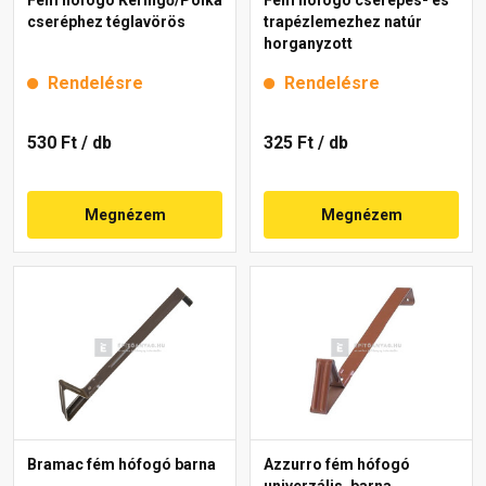
cseréphez téglavörös
trapézlemezhez natúr
horganyzott
Rendelésre
Rendelésre
530 Ft
/ db
325 Ft
/ db
Megnézem
Megnézem
Bramac fém hófogó barna
Azzurro fém hófogó
univerzális, barna