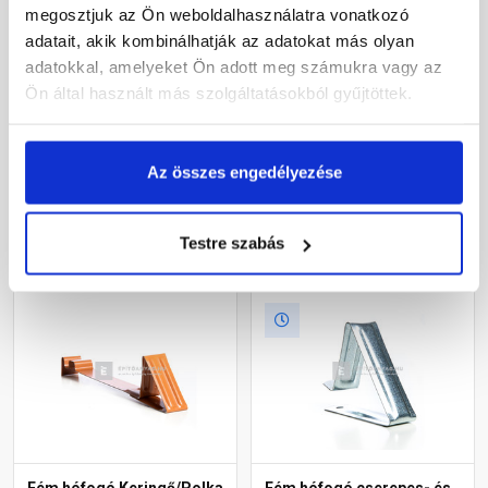
megosztjuk az Ön weboldalhasználatra vonatkozó
Fém hófogó Balance
Fém hófogó Twist
adatait, akik kombinálhatják az adatokat más olyan
cseréphez téglavörös
cseréphez téglavörös
adatokkal, amelyeket Ön adott meg számukra vagy az
Ön által használt más szolgáltatásokból gyűjtöttek.
Rendelésre
Rendelésre
530 Ft
/ db
530 Ft
/ db
Az összes engedélyezése
Megnézem
Megnézem
Testre szabás
Fém hófogó Keringő/Polka
Fém hófogó cserepes- és