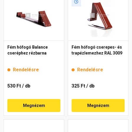
Fém hófogó Balance
Fém hófogó cserepes- és
cseréphez rézbarna
trapézlemezhez RAL 3009
Rendelésre
Rendelésre
530 Ft
/ db
325 Ft
/ db
Megnézem
Megnézem