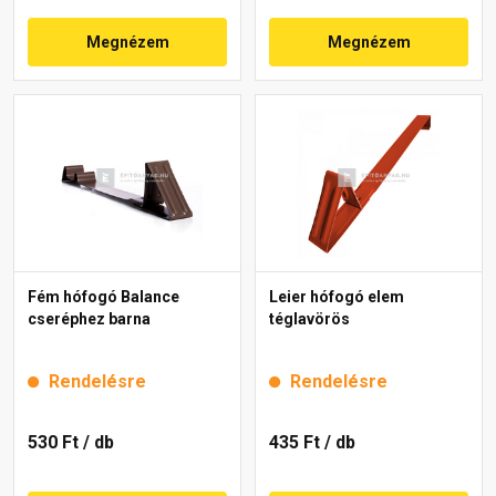
Megnézem
Megnézem
Fém hófogó Balance
Leier hófogó elem
cseréphez barna
téglavörös
Rendelésre
Rendelésre
530 Ft
/ db
435 Ft
/ db