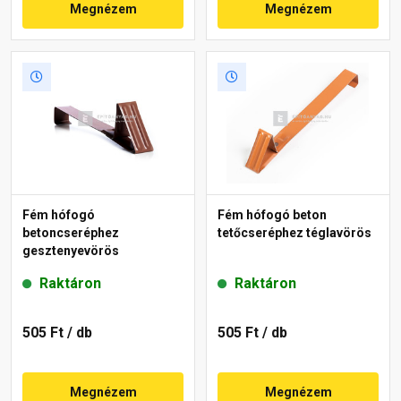
Megnézem
Megnézem
Fém hófogó
Fém hófogó beton
betoncseréphez
tetőcseréphez téglavörös
gesztenyevörös
Raktáron
Raktáron
505 Ft
/ db
505 Ft
/ db
Megnézem
Megnézem