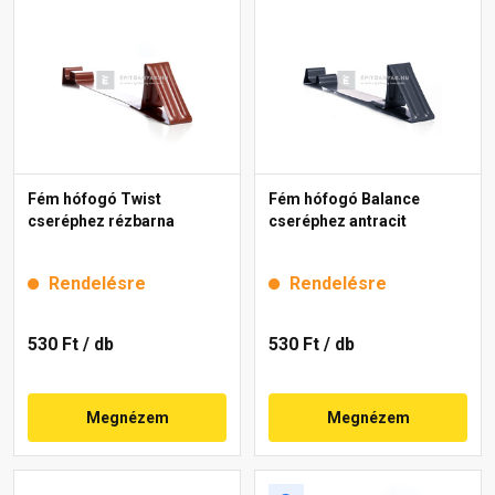
Fém hófogó Twist
Fém hófogó Balance
cseréphez rézbarna
cseréphez antracit
Rendelésre
Rendelésre
530 Ft
/ db
530 Ft
/ db
Megnézem
Megnézem