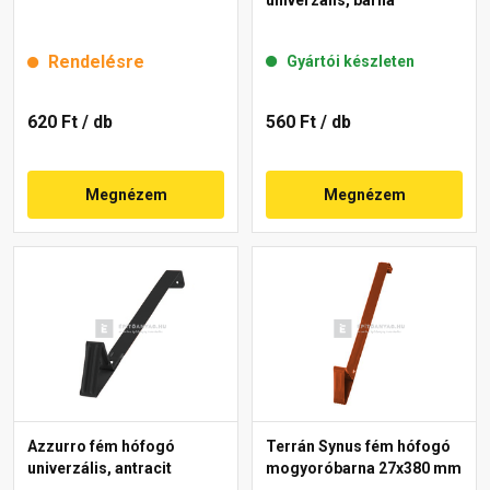
Rendelésre
Gyártói készleten
620 Ft
/ db
560 Ft
/ db
Megnézem
Megnézem
Azzurro fém hófogó
Terrán Synus fém hófogó
univerzális, antracit
mogyoróbarna 27x380 mm