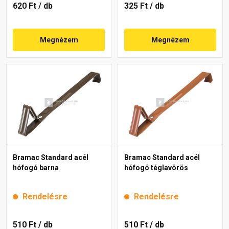
620 Ft
/ db
325 Ft
/ db
Megnézem
Megnézem
Bramac Standard acél
Bramac Standard acél
hófogó barna
hófogó téglavörös
Rendelésre
Rendelésre
510 Ft
/ db
510 Ft
/ db