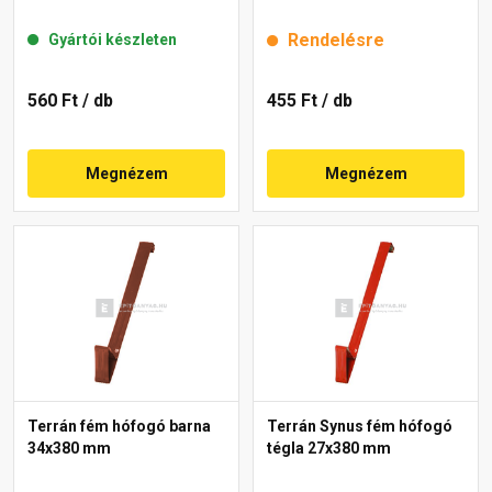
Rendelésre
Gyártói készleten
560 Ft
/ db
455 Ft
/ db
Megnézem
Megnézem
Terrán fém hófogó barna
Terrán Synus fém hófogó
34x380 mm
tégla 27x380 mm