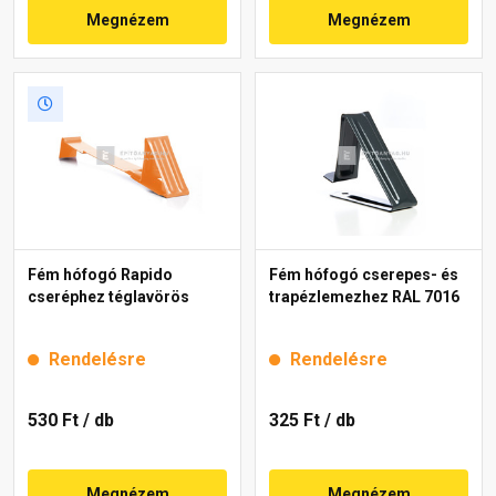
Megnézem
Megnézem
Fém hófogó Rapido
Fém hófogó cserepes- és
cseréphez téglavörös
trapézlemezhez RAL 7016
Rendelésre
Rendelésre
530 Ft
/ db
325 Ft
/ db
Megnézem
Megnézem