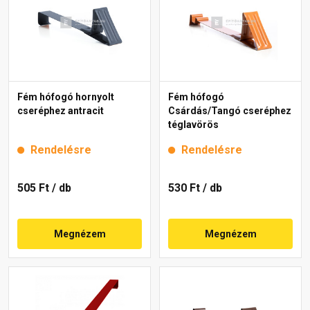
Fém hófogó hornyolt
Fém hófogó
cseréphez antracit
Csárdás/Tangó cseréphez
téglavörös
Rendelésre
Rendelésre
505 Ft
/ db
530 Ft
/ db
Megnézem
Megnézem