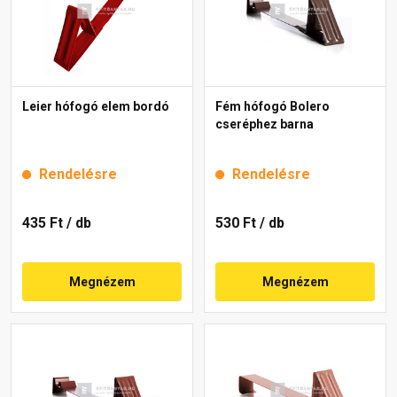
Leier hófogó elem bordó
Fém hófogó Bolero
cseréphez barna
Rendelésre
Rendelésre
435 Ft
/ db
530 Ft
/ db
Megnézem
Megnézem