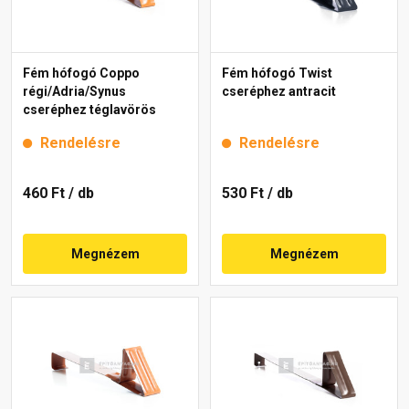
Fém hófogó Coppo
Fém hófogó Twist
régi/Adria/Synus
cseréphez antracit
cseréphez téglavörös
Rendelésre
Rendelésre
460 Ft
/ db
530 Ft
/ db
Megnézem
Megnézem