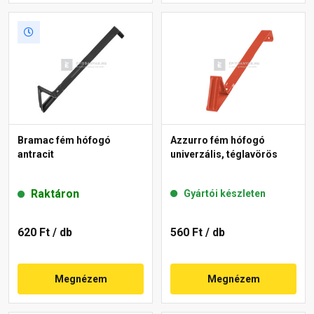
Bramac fém hófogó
Azzurro fém hófogó
antracit
univerzális, téglavörös
Raktáron
Gyártói készleten
620 Ft
/ db
560 Ft
/ db
Megnézem
Megnézem