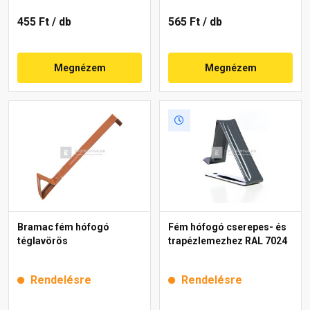
455 Ft
/ db
565 Ft
/ db
Megnézem
Megnézem
Bramac fém hófogó
Fém hófogó cserepes- és
téglavörös
trapézlemezhez RAL 7024
Rendelésre
Rendelésre