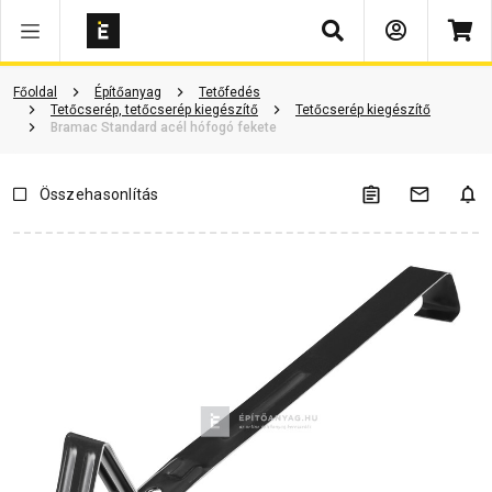
Keresés
Vásárlói vélemények
Kérdések és válaszok
Kapcsolódó cikkek
Főoldal
Építőanyag
Tetőfedés
Tetőcserép, tetőcserép kiegészítő
Tetőcserép kiegészítő
Bramac Standard acél hófogó fekete
Összehasonlítás