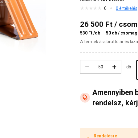
0
0 értékelés
26 500 Ft / cso
530 Ft /db
50 db / csomag
A termék ára bruttó ár és ki
db
Amennyiben 
rendelsz, kérj
Rendelésre