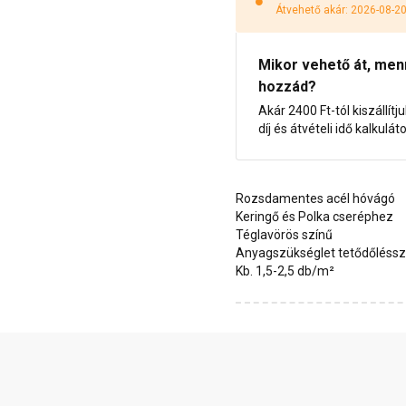
Átvehető akár: 2026-08-2
Mikor vehető át, menny
hozzád?
Akár 2400 Ft-tól kiszállítj
díj és átvételi idő kalkulát
Rozsdamentes acél hóvágó
Keringő és Polka cseréphez
Téglavörös színű
Anyagszükséglet tetődőléssz
Kb. 1,5-2,5 db/m²