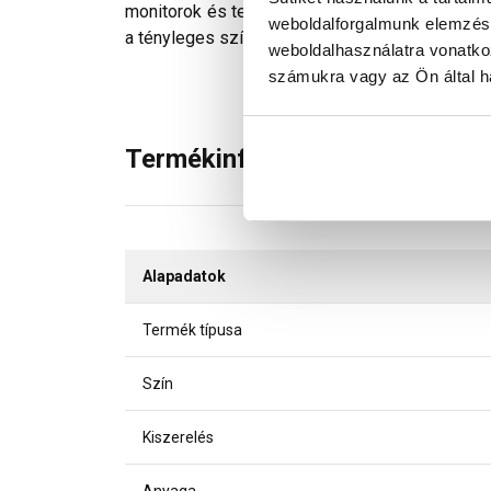
monitorok és telefonok kijelzőin megjelenő szí
weboldalforgalmunk elemzésé
a tényleges színektől.
weboldalhasználatra vonatko
számukra vagy az Ön által ha
Termékinformáció
Alapadatok
Termék típusa
Szín
Kiszerelés