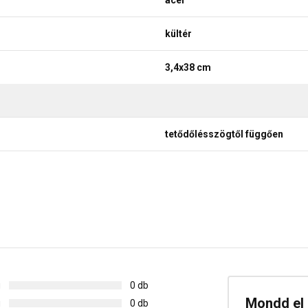
acél
kültér
3,4x38 cm
tetődőlésszögtől függően
g
0 db
Mondd el 
g
0 db