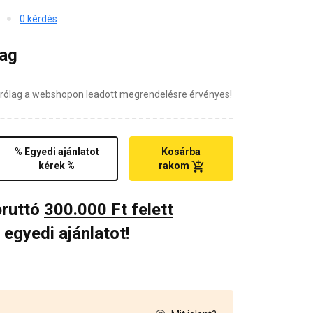
0 kérdés
mag
zárólag a webshopon leadott megrendelésre érvényes!
% Egyedi ajánlatot
Kosárba
kérek %
rakom
bruttó
300.000 Ft felett
 egyedi ajánlatot!