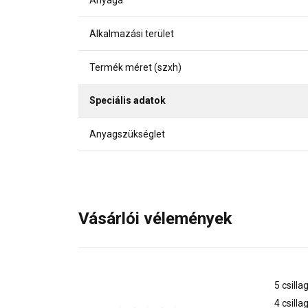
Anyaga
Alkalmazási terület
Termék méret (szxh)
Speciális adatok
Anyagszükséglet
Vásárlói vélemények
5 csilla
4 csilla