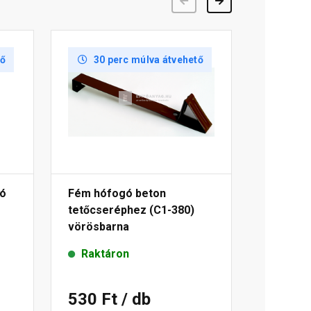
Előző
Következő
tő
30 perc múlva átvehető
gó
Fém hófogó beton
tetőcseréphez (C1-380)
vörösbarna
Raktáron
530 Ft
/ db