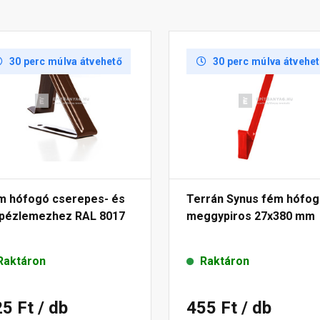
30 perc múlva átvehető
30 perc múlva átvehe
m hófogó cserepes- és
Terrán Synus fém hófo
apézlemezhez RAL 8017
meggypiros 27x380 mm
Raktáron
Raktáron
25 Ft
/ db
455 Ft
/ db