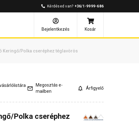
Kérdésed van?
+36/1-9999-686
és válaszok
Kapcsolódó cikkek
Bejelentkezés
Kosár
 Keringő/Polka cseréphez téglavörös
Megosztás e-
ásárlólistára
Árfigyelő
mailben
ngő/Polka cseréphez