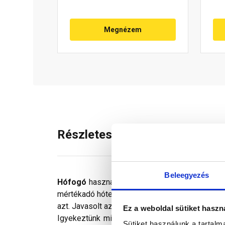
Megnézem
Részletes leírás
Beleegyezés
Hófogó
használatával megelőzhetjük a hótöme
mértékadó hóterhet is. A hófogó feladata, hogy 
azt. Javasolt az ereszhez közeli sorokban fel
Ez a weboldal sütiket haszn
Igyekeztünk minden technikailag lehetséges mó
Sütiket használunk a tartal