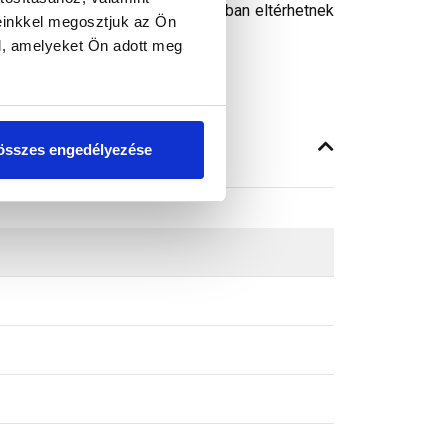
peken látható színek árnyalataikban eltérhetnek
einkkel megosztjuk az Ön
l, amelyeket Ön adott meg
összes engedélyezése