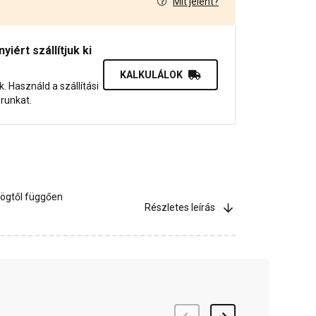
Mit jelent?
0
iért szállítjuk ki
KALKULÁLOK
uk. Használd a szállítási
orunkat.
ögtől függően
Részletes leírás