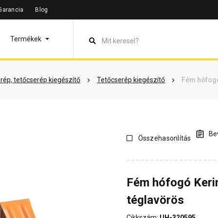
Garancia
Blog
leírás
Termékinformáció
Vásárlói vélemények
Kérdések 
Termékek
rép, tetőcserép kiegészítő
Tetőcserép kiegészítő
Fém hófogó
Bev
Összehasonlítás
Fém hófogó Keri
téglavörös
Cikkszám:
UH-320595