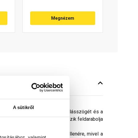
Megnézem
A sütikről
gyelembe kell venni a tető hajlásszögét és a
nt olvadásig, vagy ha az megcsúszik feldarabolja
póként nem használhatók.
ósághű megjelenítését. Ennek ellenére, mivel a
tosításához, valamint