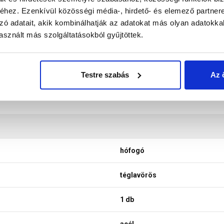
nek a legtöbb esetben nem tükrözik 100%-ban a valóságot, a ké
hez. Ezenkívül közösségi média-, hirdető- és elemező partner
zó adatait, akik kombinálhatják az adatokat más olyan adatokka
sznált más szolgáltatásokból gyűjtöttek.
Testre szabás
Az 
hófogó
téglavörös
1 db