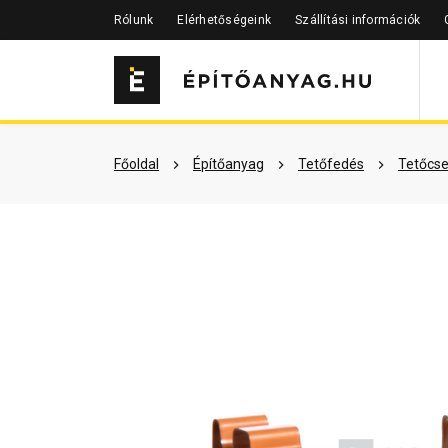
Rólunk
Elérhetőségeink
Szállítási információk
Szükséged lehet rá
Részletes 
Főoldal
Építőanyag
Tetőfedés
Tetőcse