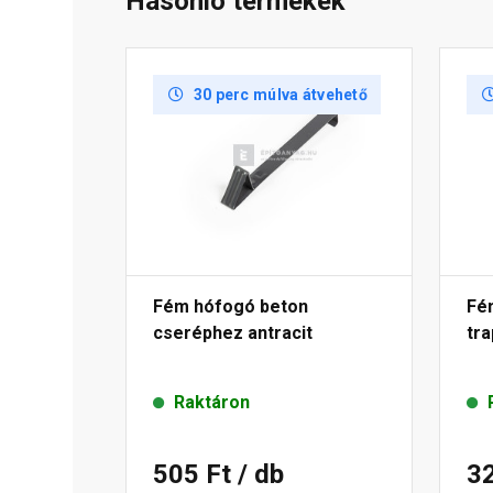
Hasonló termékek
30 perc múlva átvehető
Fém hófogó beton
Fé
cseréphez antracit
tr
Raktáron
505 Ft
/ db
3