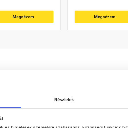
Megnézem
Megnézem
Részletek
g megcsúszását a tetőn. A szükséges hófogó mennyiséghez fi
minél tovább a tetőn tartsa a havat vagy jeget, lehetőség szeri
rögzíteni szegezéssel. Ezek a kampók járó vagy biztonsági kam
ál
don biztosítani a termékeink színének a lehető leginkább val
mak és hirdetések személyre szabásához, közösségi funkciók biz