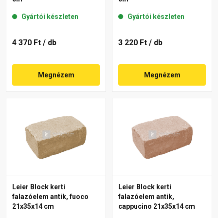
Gyártói készleten
Gyártói készleten
4 370 Ft
/ db
3 220 Ft
/ db
Megnézem
Megnézem
Leier Block kerti
Leier Block kerti
falazóelem antik, fuoco
falazóelem antik,
21x35x14 cm
cappucino 21x35x14 cm