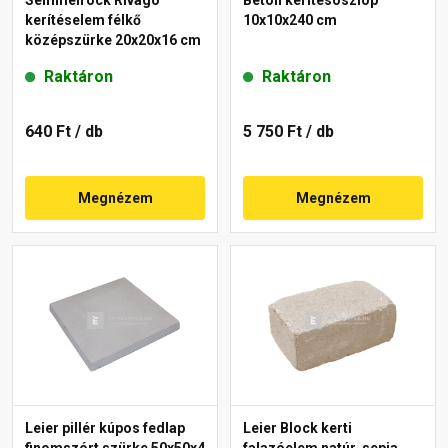
kerítéselem félkő
10x10x240 cm
középszürke 20x20x16 cm
Raktáron
Raktáron
640 Ft
/ db
5 750 Ft
/ db
Megnézem
Megnézem
Leier pillér kúpos fedlap
Leier Block kerti
finomszórt szürke 50x50x4
falazóelem natúr, sepia