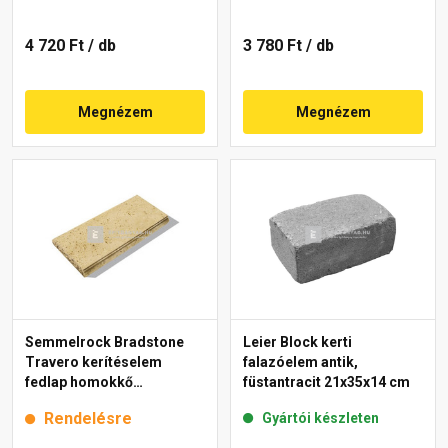
4 720 Ft
/ db
3 780 Ft
/ db
Megnézem
Megnézem
Semmelrock Bradstone
Leier Block kerti
Travero kerítéselem
falazóelem antik,
fedlap homokkő
füstantracit 21x35x14 cm
melírozott 23x50x5 cm
Rendelésre
Gyártói készleten