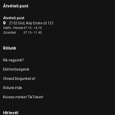
Átvételi pont
Átvételi pont
2132 Göd, Ady Endre út 121.
Hétfő - Péntek
07:15 - 16:15
Szombat
07:15 - 11:45
Rólunk
Kik vagyunk?
Elérhetőségeink
Olvasd blogunkat is!
Rólunk írták
Kövess minket TikTokon!
Hírlevél