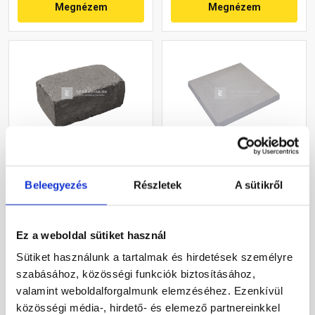
Megnézem
Megnézem
Leier Block kerti
Leier pillér kúpos fedlap
falazóelem natúr,
finomszórt szürke 40x40x4
Beleegyezés
Részletek
A sütikről
palaszürke 21x35x14 cm
cm
Gyártói készleten
Gyártói készleten
Ez a weboldal sütiket használ
Sütiket használunk a tartalmak és hirdetések személyre
3 700 Ft
/ db
4 930 Ft
/ db
szabásához, közösségi funkciók biztosításához,
valamint weboldalforgalmunk elemzéséhez. Ezenkívül
Megnézem
Megnézem
közösségi média-, hirdető- és elemező partnereinkkel