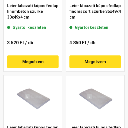
Leier lábazati kúpos fedlap
Leier lábazati kúpos fedlap
finombeton szürke
finomszórt szürke 35x49x4
30x49x4 cm
cm
Gyártói készleten
Gyártói készleten
3 520 Ft
/ db
4 850 Ft
/ db
Megnézem
Megnézem
Leier lábazati kúpos fedlap
Leier lábazati kúpos fedlap