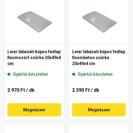
Leier lábazati kúpos fedlap
Leier lábazati kúpos fedlap
finomszórt szürke 20x49x4
finombeton szürke
cm
20x49x4 cm
Gyártói készleten
Gyártói készleten
2 970 Ft
/ db
2 390 Ft
/ db
Megnézem
Megnézem