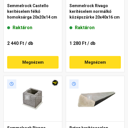
Semmelrock Castello
Semmelrock Rivago
kerítéselem félkő
kerítéselem normálkő
homoksárga 20x20x14 cm
középszürke 20x40x16 cm
Raktáron
Raktáron
2 440 Ft
/ db
1 280 Ft
/ db
Megnézem
Megnézem
Semmelrock Rivago
Beton kerítésoszlop