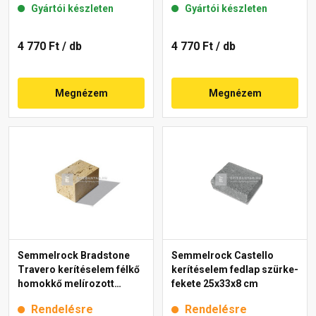
Gyártói készleten
Gyártói készleten
4 770 Ft
/ db
4 770 Ft
/ db
Megnézem
Megnézem
Semmelrock Bradstone
Semmelrock Castello
Travero kerítéselem félkő
kerítéselem fedlap szürke-
homokkő melírozott
fekete 25x33x8 cm
20x20x15 cm
Rendelésre
Rendelésre