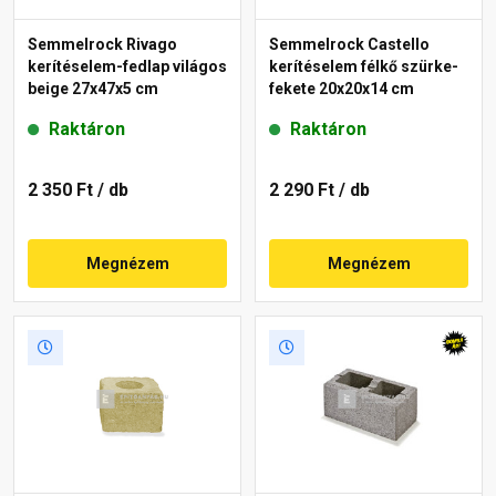
Semmelrock Rivago
Semmelrock Castello
kerítéselem-fedlap világos
kerítéselem félkő szürke-
beige 27x47x5 cm
fekete 20x20x14 cm
Raktáron
Raktáron
2 350 Ft
/ db
2 290 Ft
/ db
Megnézem
Megnézem