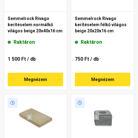
Semmelrock Rivago
Semmelrock Rivago
kerítéselem normálkő
kerítéselem félkő világos
világos beige 20x40x16 cm
beige 20x20x16 cm
Raktáron
Raktáron
1 500 Ft
/ db
750 Ft
/ db
Megnézem
Megnézem