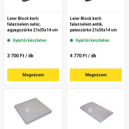
Leier Block kerti
Leier Block kerti
falazóelem natúr,
falazóelem antik,
agyagszürke 21x35x14 cm
palaszürke 21x35x14 cm
Gyártói készleten
Gyártói készleten
3 700 Ft
/ db
4 770 Ft
/ db
Megnézem
Megnézem