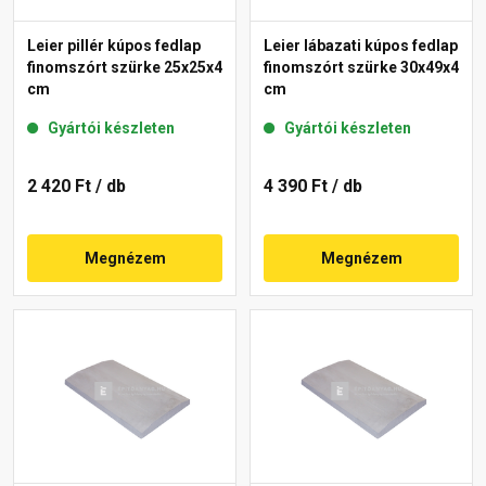
Leier pillér kúpos fedlap
Leier lábazati kúpos fedlap
finomszórt szürke 25x25x4
finomszórt szürke 30x49x4
cm
cm
Gyártói készleten
Gyártói készleten
2 420 Ft
/ db
4 390 Ft
/ db
Megnézem
Megnézem