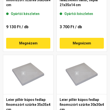
cm
21x35x14 cm
Gyártói készleten
Gyártói készleten
9 130 Ft
/ db
3 700 Ft
/ db
Megnézem
Megnézem
Leier pillér kúpos fedlap
Leier pillér kúpos fedlap
finomszórt szürke 35x35x4
finomszórt szürke 30x30x4
cm
cm