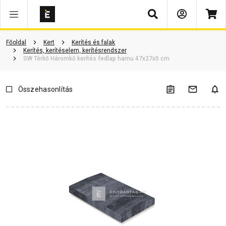
Keresés
Vásárlói vélemények
Kérdések és válaszok
Kapcsolódó cikkek
Főoldal
Kert
Kerítés és falak
Kerítés, kerítéselem, kerítésrendszer
SW Térkő Háromkő kerítés fedlap hamu 47x27x5 cm
Összehasonlítás