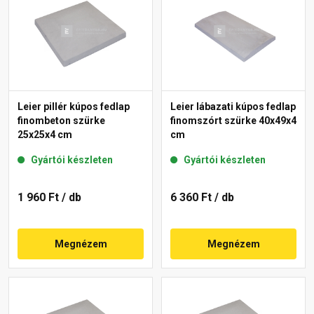
Leier pillér kúpos fedlap
Leier lábazati kúpos fedlap
finombeton szürke
finomszórt szürke 40x49x4
25x25x4 cm
cm
Gyártói készleten
Gyártói készleten
1 960 Ft
/ db
6 360 Ft
/ db
Megnézem
Megnézem