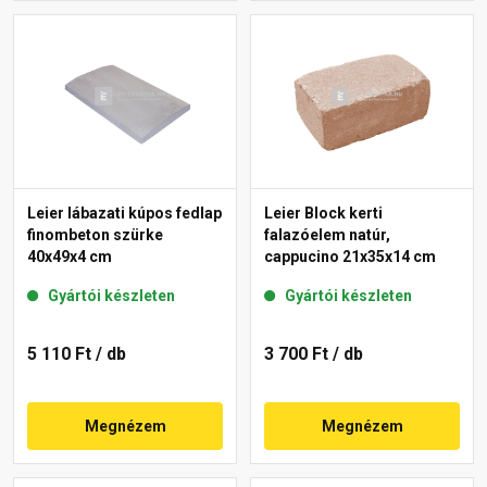
Leier lábazati kúpos fedlap
Leier Block kerti
finombeton szürke
falazóelem natúr,
40x49x4 cm
cappucino 21x35x14 cm
Gyártói készleten
Gyártói készleten
5 110 Ft
/ db
3 700 Ft
/ db
Megnézem
Megnézem