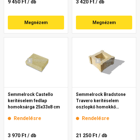
9 450 Ft
/ db
3 420 Ft
/ db
Megnézem
Megnézem
Semmelrock Castello
Semmelrock Bradstone
kerítéselem fedlap
Travero kerítéselem
homoksárga 25x33x8 cm
oszlopkő homokkő
melírozott 30x30x15 cm
Rendelésre
Rendelésre
3 970 Ft
/ db
21 250 Ft
/ db