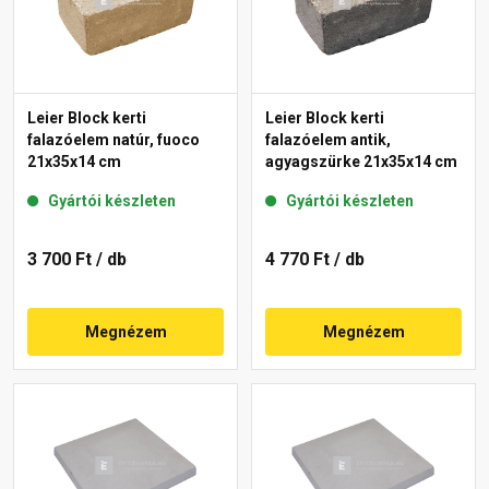
Leier Block kerti
Leier Block kerti
falazóelem natúr, fuoco
falazóelem antik,
21x35x14 cm
agyagszürke 21x35x14 cm
Gyártói készleten
Gyártói készleten
3 700 Ft
/ db
4 770 Ft
/ db
Megnézem
Megnézem