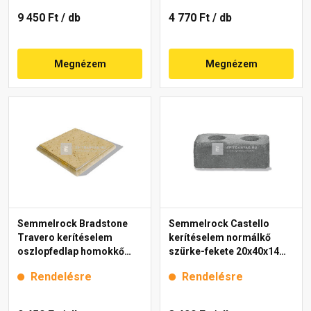
9 450 Ft
/ db
4 770 Ft
/ db
Megnézem
Megnézem
Semmelrock Bradstone
Semmelrock Castello
Travero kerítéselem
kerítéselem normálkő
oszlopfedlap homokkő
szürke-fekete 20x40x14
melírozott 35x35x5 cm
cm
Rendelésre
Rendelésre