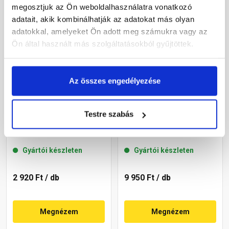
megosztjuk az Ön weboldalhasználatra vonatkozó
adatait, akik kombinálhatják az adatokat más olyan
adatokkal, amelyeket Ön adott meg számukra vagy az
Ön által használt más szolgáltatásokból gyűjtöttek.
Az összes engedélyezése
Leier lábazati kúpos fedlap
Leier lábazati kúpos fedlap
Testre szabás
finombeton szürke
finomszórt szürke 50x49x4
25x49x4 cm
cm
Gyártói készleten
Gyártói készleten
2 920 Ft
/ db
9 950 Ft
/ db
Megnézem
Megnézem