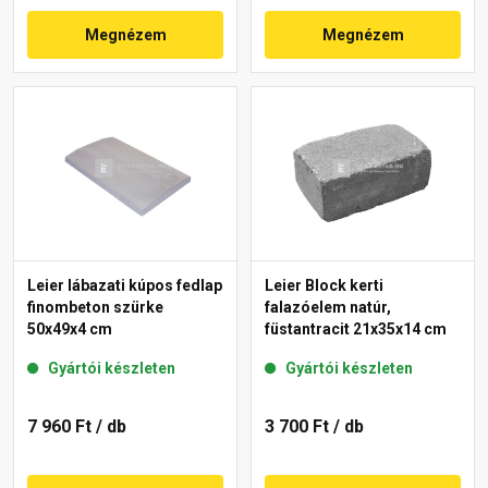
Megnézem
Megnézem
Leier lábazati kúpos fedlap
Leier Block kerti
finombeton szürke
falazóelem natúr,
50x49x4 cm
füstantracit 21x35x14 cm
Gyártói készleten
Gyártói készleten
7 960 Ft
/ db
3 700 Ft
/ db