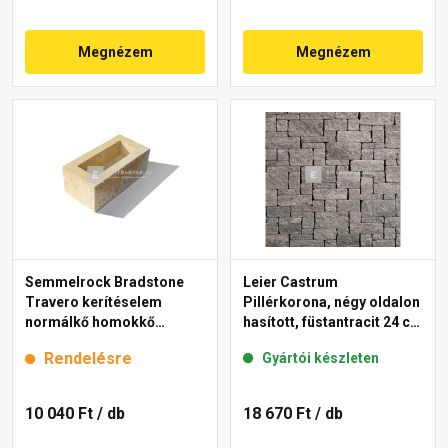
Megnézem
Megnézem
Semmelrock Bradstone
Leier Castrum
Travero kerítéselem
Pillérkorona, négy oldalon
normálkő homokkő
hasított, füstantracit 24 cm
melírozott 20x40x15 cm
falhoz
Rendelésre
Gyártói készleten
10 040 Ft
/ db
18 670 Ft
/ db