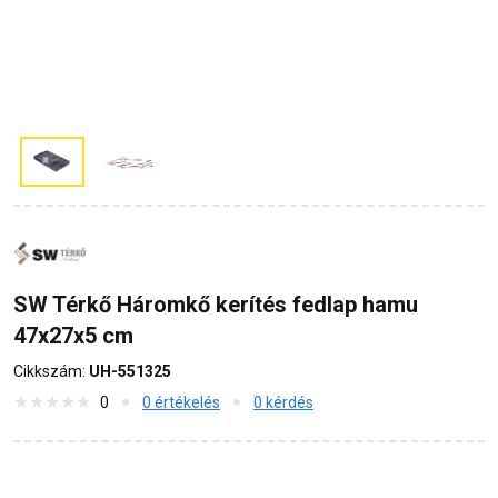
SW Térkő Háromkő kerítés fedlap hamu
47x27x5 cm
Cikkszám:
UH-551325
0
0 értékelés
0 kérdés