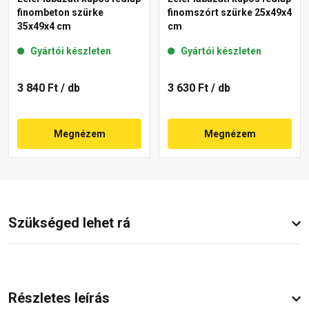
finombeton szürke
finomszórt szürke 25x49x4
35x49x4 cm
cm
Gyártói készleten
Gyártói készleten
3 840 Ft
/ db
3 630 Ft
/ db
Megnézem
Megnézem
Szükséged lehet rá
Részletes leírás