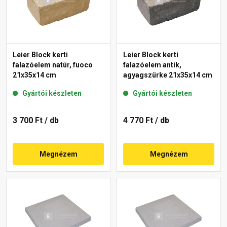
Leier Block kerti
Leier Block kerti
falazóelem natúr, fuoco
falazóelem antik,
21x35x14 cm
agyagszürke 21x35x14 cm
Gyártói készleten
Gyártói készleten
3 700 Ft
/ db
4 770 Ft
/ db
Megnézem
Megnézem