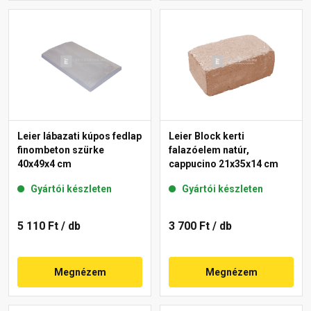
Leier lábazati kúpos fedlap
Leier Block kerti
finombeton szürke
falazóelem natúr,
40x49x4 cm
cappucino 21x35x14 cm
Gyártói készleten
Gyártói készleten
5 110 Ft
/ db
3 700 Ft
/ db
Megnézem
Megnézem