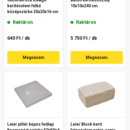
kerítéselem félkő
10x10x240 cm
középszürke 20x20x16 cm
Raktáron
Raktáron
640 Ft
/ db
5 750 Ft
/ db
Megnézem
Megnézem
Leier pillér kúpos fedlap
Leier Block kerti
finomszórt szürke 50x50x4
falazóelem natúr, sepia