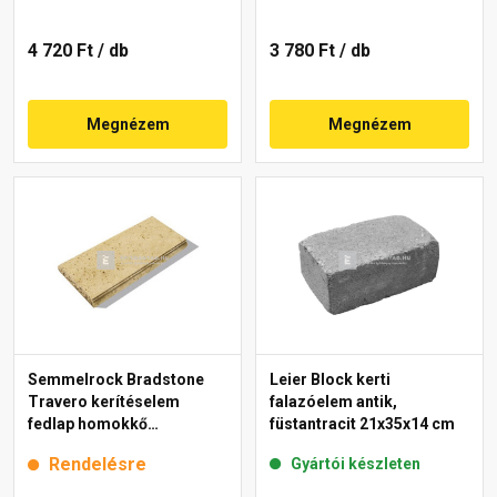
4 720 Ft
/ db
3 780 Ft
/ db
Megnézem
Megnézem
Semmelrock Bradstone
Leier Block kerti
Travero kerítéselem
falazóelem antik,
fedlap homokkő
füstantracit 21x35x14 cm
melírozott 23x50x5 cm
Rendelésre
Gyártói készleten