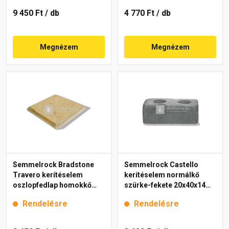
9 450 Ft
/ db
4 770 Ft
/ db
Megnézem
Megnézem
Semmelrock Bradstone
Semmelrock Castello
Travero kerítéselem
kerítéselem normálkő
oszlopfedlap homokkő
szürke-fekete 20x40x14
melírozott 35x35x5 cm
cm
Rendelésre
Rendelésre