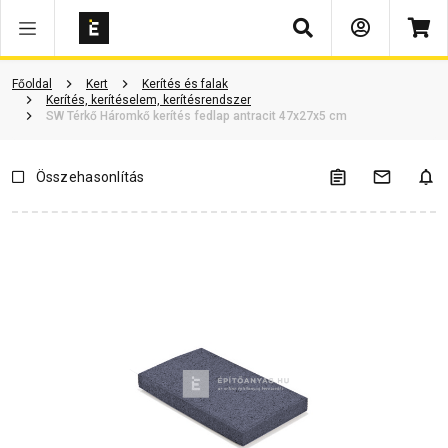
Keresés
Vásárlói vélemények
Kérdések és válaszok
Kapcsolódó cikkek
Főoldal
Kert
Kerítés és falak
Kerítés, kerítéselem, kerítésrendszer
SW Térkő Háromkő kerítés fedlap antracit 47x27x5 cm
Összehasonlítás