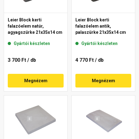
Leier Block kerti
Leier Block kerti
falazóelem natúr,
falazóelem antik,
agyagszürke 21x35x14 cm
palaszürke 21x35x14 cm
Gyártói készleten
Gyártói készleten
3 700 Ft
/ db
4 770 Ft
/ db
Megnézem
Megnézem