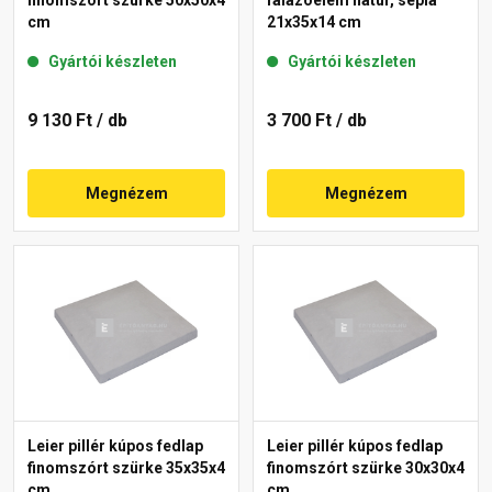
cm
21x35x14 cm
Gyártói készleten
Gyártói készleten
9 130 Ft
/ db
3 700 Ft
/ db
Megnézem
Megnézem
Leier pillér kúpos fedlap
Leier pillér kúpos fedlap
finomszórt szürke 35x35x4
finomszórt szürke 30x30x4
cm
cm