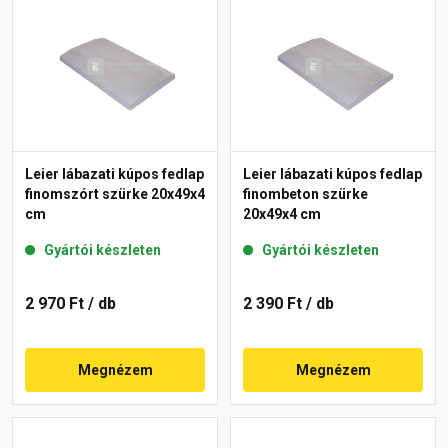
Leier lábazati kúpos fedlap
Leier lábazati kúpos fedlap
finomszórt szürke 20x49x4
finombeton szürke
cm
20x49x4 cm
Gyártói készleten
Gyártói készleten
2 970 Ft
/ db
2 390 Ft
/ db
Megnézem
Megnézem