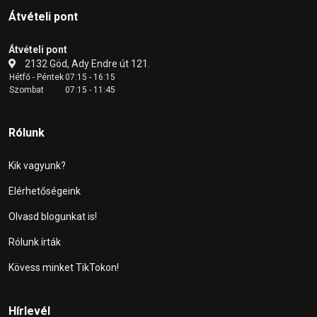
Átvételi pont
Átvételi pont
2132 Göd, Ady Endre út 121.
Hétfő - Péntek
07:15 - 16:15
Szombat
07:15 - 11:45
Rólunk
Kik vagyunk?
Elérhetőségeink
Olvasd blogunkat is!
Rólunk írták
Kövess minket TikTokon!
Hírlevél