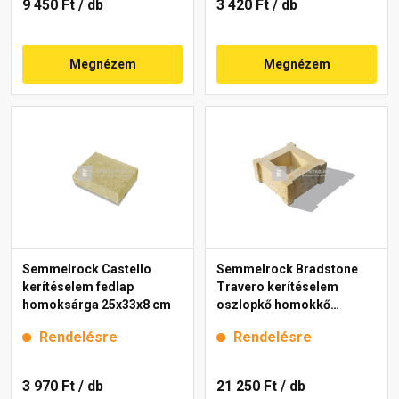
9 450 Ft
/ db
3 420 Ft
/ db
Megnézem
Megnézem
Semmelrock Castello
Semmelrock Bradstone
kerítéselem fedlap
Travero kerítéselem
homoksárga 25x33x8 cm
oszlopkő homokkő
melírozott 30x30x15 cm
Rendelésre
Rendelésre
3 970 Ft
/ db
21 250 Ft
/ db