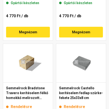
Gyártói készleten
Gyártói készleten
4 770 Ft
/ db
4 770 Ft
/ db
Megnézem
Megnézem
Semmelrock Bradstone
Semmelrock Castello
Travero kerítéselem félkő
kerítéselem fedlap szürke-
homokkő melírozott
fekete 25x33x8 cm
20x20x15 cm
Rendelésre
Rendelésre