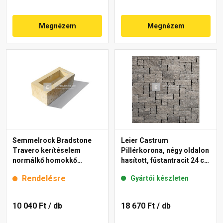
Megnézem
Megnézem
Semmelrock Bradstone
Leier Castrum
Travero kerítéselem
Pillérkorona, négy oldalon
normálkő homokkő
hasított, füstantracit 24 cm
melírozott 20x40x15 cm
falhoz
Rendelésre
Gyártói készleten
10 040 Ft
/ db
18 670 Ft
/ db