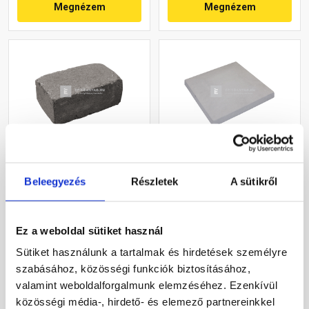
Megnézem
Megnézem
Leier Block kerti
Leier pillér kúpos fedlap
falazóelem natúr,
finomszórt szürke 40x40x4
Beleegyezés
Részletek
A sütikről
palaszürke 21x35x14 cm
cm
Gyártói készleten
Gyártói készleten
Ez a weboldal sütiket használ
Sütiket használunk a tartalmak és hirdetések személyre
3 700 Ft
/ db
4 930 Ft
/ db
szabásához, közösségi funkciók biztosításához,
valamint weboldalforgalmunk elemzéséhez. Ezenkívül
Megnézem
Megnézem
közösségi média-, hirdető- és elemező partnereinkkel