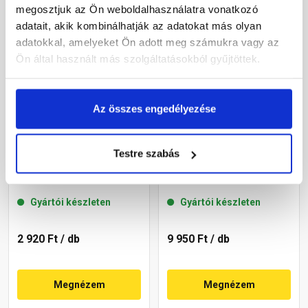
megosztjuk az Ön weboldalhasználatra vonatkozó
adatait, akik kombinálhatják az adatokat más olyan
adatokkal, amelyeket Ön adott meg számukra vagy az
Ön által használt más szolgáltatásokból gyűjtöttek.
Az összes engedélyezése
Leier lábazati kúpos fedlap
Leier lábazati kúpos fedlap
Testre szabás
finombeton szürke
finomszórt szürke 50x49x4
25x49x4 cm
cm
Gyártói készleten
Gyártói készleten
2 920 Ft
/ db
9 950 Ft
/ db
Megnézem
Megnézem