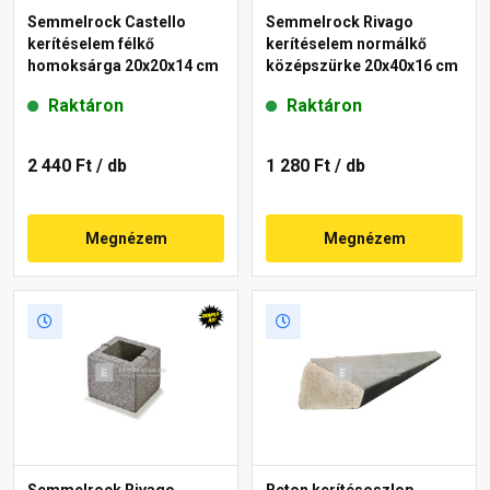
Semmelrock Castello
Semmelrock Rivago
kerítéselem félkő
kerítéselem normálkő
homoksárga 20x20x14 cm
középszürke 20x40x16 cm
Raktáron
Raktáron
2 440 Ft
/ db
1 280 Ft
/ db
Megnézem
Megnézem
Semmelrock Rivago
Beton kerítésoszlop