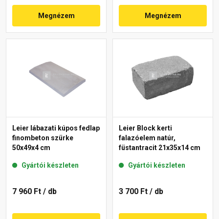
Megnézem
Megnézem
Leier lábazati kúpos fedlap
Leier Block kerti
finombeton szürke
falazóelem natúr,
50x49x4 cm
füstantracit 21x35x14 cm
Gyártói készleten
Gyártói készleten
7 960 Ft
/ db
3 700 Ft
/ db