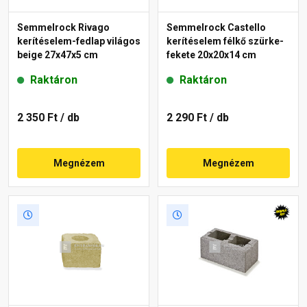
Semmelrock Rivago
Semmelrock Castello
kerítéselem-fedlap világos
kerítéselem félkő szürke-
beige 27x47x5 cm
fekete 20x20x14 cm
Raktáron
Raktáron
2 350 Ft
/ db
2 290 Ft
/ db
Megnézem
Megnézem