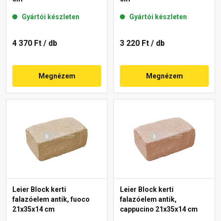
Gyártói készleten
Gyártói készleten
4 370 Ft
/ db
3 220 Ft
/ db
Megnézem
Megnézem
Leier Block kerti
Leier Block kerti
falazóelem antik, fuoco
falazóelem antik,
21x35x14 cm
cappucino 21x35x14 cm