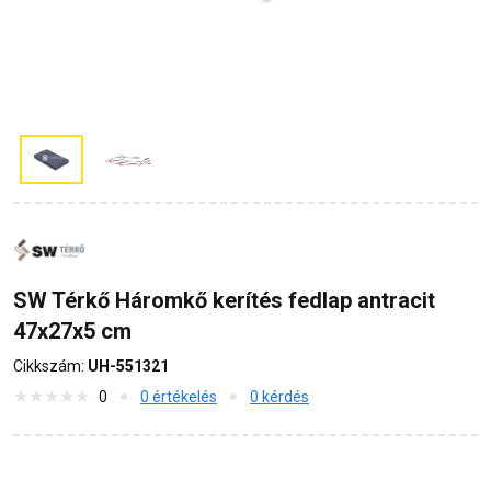
SW Térkő Háromkő kerítés fedlap antracit
47x27x5 cm
Cikkszám:
UH-551321
0
0 értékelés
0 kérdés