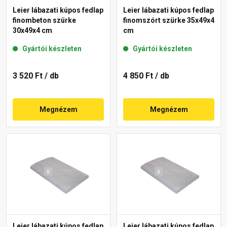
Leier lábazati kúpos fedlap
Leier lábazati kúpos fedlap
finombeton szürke
finomszórt szürke 35x49x4
30x49x4 cm
cm
Gyártói készleten
Gyártói készleten
3 520 Ft
/ db
4 850 Ft
/ db
Megnézem
Megnézem
Leier lábazati kúpos fedlap
Leier lábazati kúpos fedlap