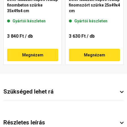
finombeton szürke
finomszórt szürke 25x49x4
35x49x4 cm
cm
Gyártói készleten
Gyártói készleten
3 840 Ft
/ db
3 630 Ft
/ db
Megnézem
Megnézem
Szükséged lehet rá
Részletes leírás