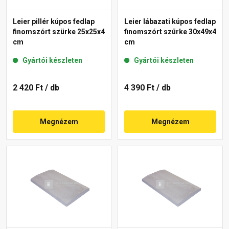
Leier pillér kúpos fedlap
Leier lábazati kúpos fedlap
finomszórt szürke 25x25x4
finomszórt szürke 30x49x4
cm
cm
Gyártói készleten
Gyártói készleten
2 420 Ft
/ db
4 390 Ft
/ db
Megnézem
Megnézem