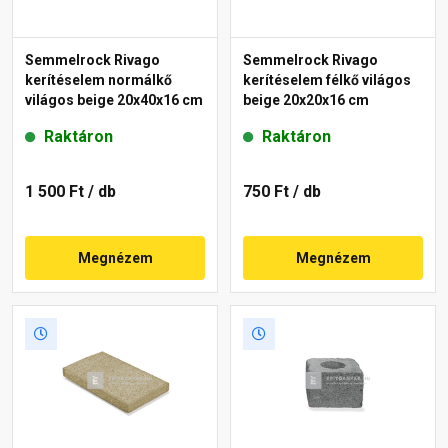
Semmelrock Rivago
Semmelrock Rivago
kerítéselem normálkő
kerítéselem félkő világos
világos beige 20x40x16 cm
beige 20x20x16 cm
Raktáron
Raktáron
1 500 Ft
/ db
750 Ft
/ db
Megnézem
Megnézem