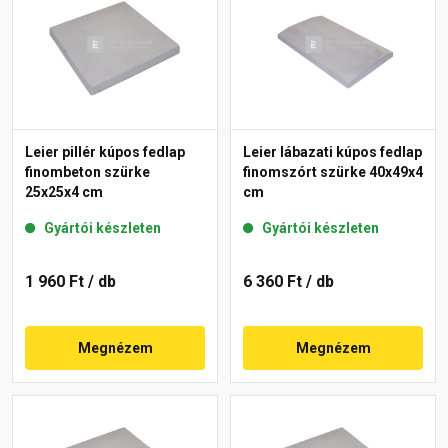
Leier pillér kúpos fedlap
Leier lábazati kúpos fedlap
finombeton szürke
finomszórt szürke 40x49x4
25x25x4 cm
cm
Gyártói készleten
Gyártói készleten
1 960 Ft
/ db
6 360 Ft
/ db
Megnézem
Megnézem