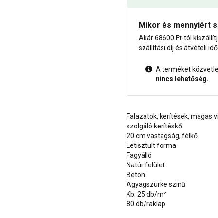
Mikor és mennyiért s
Akár 68600 Ft-tól kiszállít
szállítási díj és átvételi i
A terméket közvetlen
nincs lehetőség.
Falazatok, kerítések, magas 
szolgáló kerítéskő
20 cm vastagság, félkő
Letisztult forma
Fagyálló
Natúr felület
Beton
Agyagszürke színű
Kb. 25 db/m²
80 db/raklap