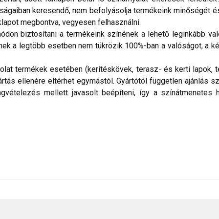
nságaiban keresendő, nem befolyásolja termékeink minőségét és
lapot megbontva, vegyesen felhasználni.
don biztosítani a termékeink színének a lehető leginkább val
nek a legtöbb esetben nem tükrözik 100%-ban a valóságot, a ké
kolat termékek esetében (kerítéskövek, terasz- és kerti lapok
ás ellenére eltérhet egymástól. Gyártótól független ajánlás sze
gvételezés mellett javasolt beépíteni, így a színátmenete