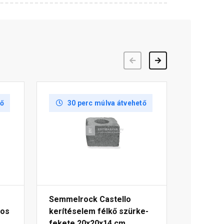
Előző
Következő
tő
30 perc múlva átvehető
Semmelrock Castello
gos
kerítéselem félkő szürke-
fekete 20x20x14 cm