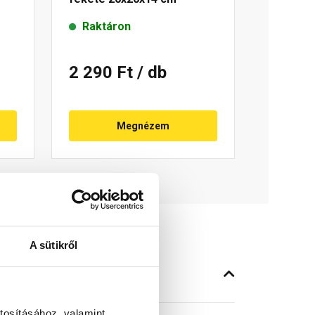
Raktáron
2 290 Ft
/ db
Megnézem
A sütikről
tosításához, valamint