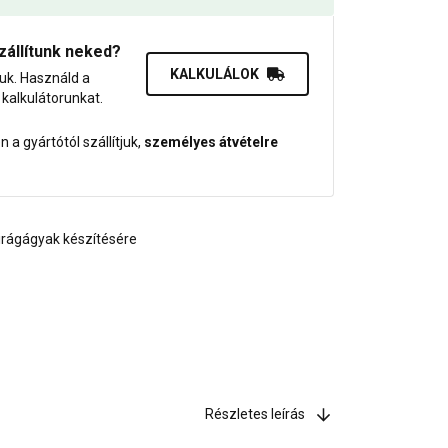
zállítunk neked?
KALKULÁLOK
juk. Használd a
dő kalkulátorunkat.
 a gyártótól szállítjuk,
személyes átvételre
virágágyak készítésére
Részletes leírás