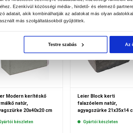
hez. Ezenkívül közösségi média-, hirdető- és elemező partner
zó adatait, akik kombinálhatják az adatokat más olyan adatokka
sznált más szolgáltatásokból gyűjtöttek.
Testre szabás
Az 
ier Modern kerítéskő
Leier Block kerti
málkő natúr,
falazóelem natúr,
yagszürke 20x40x20 cm
agyagszürke 21x35x14 
Gyártói készleten
Gyártói készleten