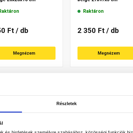
Raktáron
Raktáron
50 Ft
/ db
2 350 Ft
/ db
Megnézem
Megnézem
Részletek
ál
mak és hirdetések személyre szabásához, közösségi funkciók biz