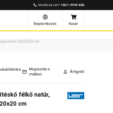
Kérdésed van?
+36/1-9999-686
ények
Kérdések és válaszok
Bejelentkezés
Kosár
agyagszürke 20x20x20 cm
Megosztás e-
ásárlólistára
Árfigyelő
mailben
téskő félkő natúr,
x20x20 cm