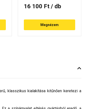
16 100 Ft
/ db
Megnézem
rű, klasszikus kialakítása kitűnően keretezi a
 Ez a színárnyalat eltérés gyártásból eredő, a