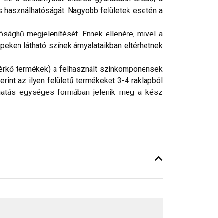
 használhatóságát. Nagyobb felületek esetén a
ósághű megjelenítését. Ennek ellenére, mivel a
peken látható színek árnyalataikban eltérhetnek
, térkő termékek) a felhasznált színkomponensek
rint az ilyen felületű termékeket 3-4 raklapból
s hatás egységes formában jelenik meg a kész