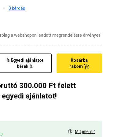
0 kérdés
zárólag a webshopon leadott megrendelésre érvényes!
% Egyedi ajánlatot
Kosárba
kérek %
rakom
bruttó
300.000 Ft felett
 egyedi ajánlatot!
Mit jelent?
20