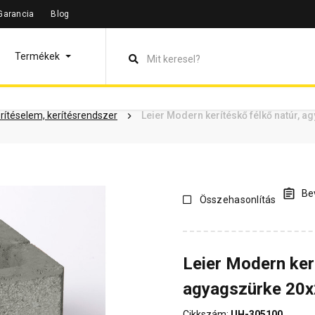
Garancia
Blog
leírás
Termékinformáció
Dokumentumok
Vásárlói vélem
Termékek
erítéselem, kerítésrendszer
Leier Modern kerítéskő félkő natúr, 
Bev
Összehasonlítás
Leier Modern kerí
agyagszürke 20
Cikkszám:
UH-305100