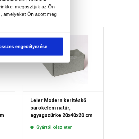
einkkel megosztjuk az Ön
l, amelyeket Ön adott meg
összes engedélyezése
Leier Modern kerítéskő
sarokelem natúr,
cm
agyagszürke 20x40x20 cm
Gyártói készleten