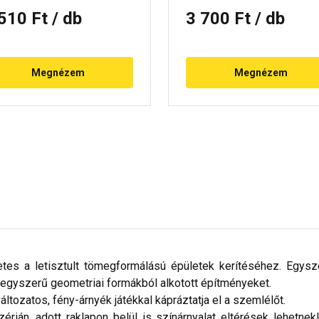
 510 Ft
/ db
3 700 Ft
/ db
Megnézem
Megnézem
tes a letisztult tömegformálású épületek kerítéséhez. Egysze
, egyszerű geometriai formákból alkotott építményeket.
tozatos, fény-árnyék játékkal kápráztatja el a szemlélőt.
ián, adott raklapon belül is színárnyalat eltérések lehetnek!