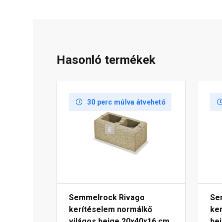
Hasonló termékek
30 perc múlva átvehető
Semmelrock Rivago
Se
kerítéselem normálkő
ker
világos beige 20x40x16 cm
be