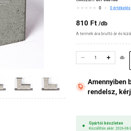
0
0 értékelés
810 Ft
/db
A termék ára bruttó ár és ki
db
Amennyiben 
rendelsz, kérj
Gyártói készleten
Kiszállítás akár: 2026-08-