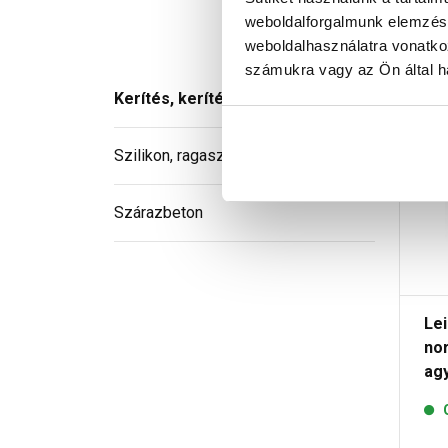
weboldalforgalmunk elemzésé
weboldalhasználatra vonatko
számukra vagy az Ön által ha
Kerítés, kerítésrendszer
Szilikon, ragasztó
Szárazbeton
Le
nor
ag