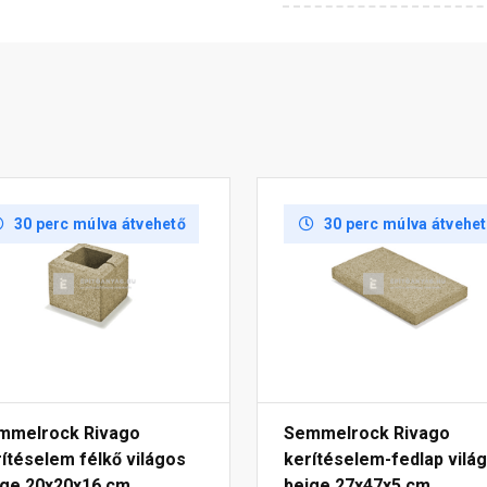
30 perc múlva átvehető
30 perc múlva átvehe
mmelrock Rivago
Semmelrock Rivago
ítéselem félkő világos
kerítéselem-fedlap vilá
ige 20x20x16 cm
beige 27x47x5 cm