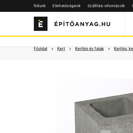
Rólunk
Elérhetőségeink
Szállítási információk
Szükséged lehet rá
Részletes 
Kapcsolódó cikkek
Főoldal
Kert
Kerítés és falak
Kerítés, k