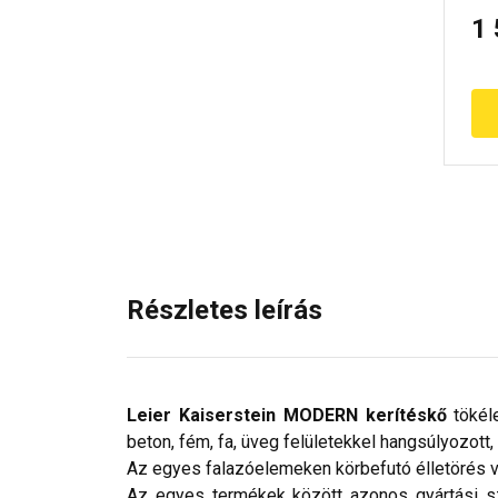
1
Részletes leírás
Leier Kaiserstein MODERN kerítéskő
tökéle
beton, fém, fa, üveg felületekkel hangsúlyozott
Az egyes falazóelemeken körbefutó élletörés vál
Az egyes termékek között azonos gyártási szér