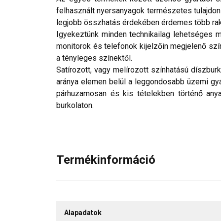
felhasznált nyersanyagok természetes tulajdo
legjobb összhatás érdekében érdemes több rak
Igyekeztünk minden technikailag lehetséges mó
monitorok és telefonok kijelzőin megjelenő szí
a tényleges színektől.
Satírozott, vagy melírozott színhatású díszbur
aránya elemen belül a leggondosabb üzemi gyárt
párhuzamosan és kis tételekben történő anya
burkolaton.
Termékinformáció
Alapadatok