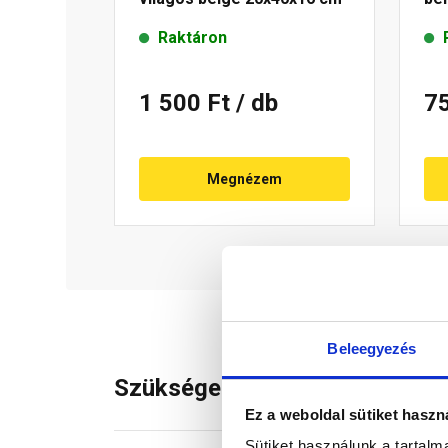
Raktáron
1 500 Ft
/ db
7
Megnézem
Beleegyezés
Szükséged lehet rá
Ez a weboldal sütiket haszn
Sütiket használunk a tartal