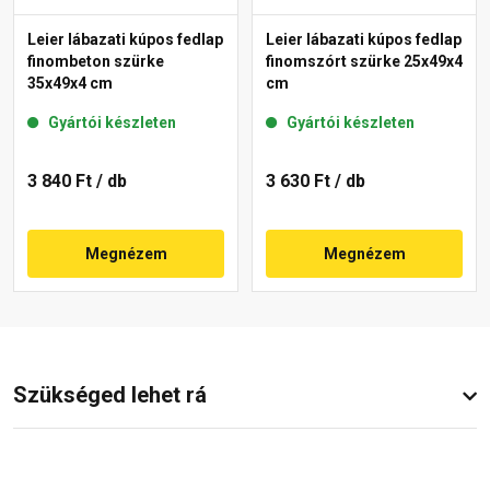
Leier lábazati kúpos fedlap
Leier lábazati kúpos fedlap
finombeton szürke
finomszórt szürke 25x49x4
35x49x4 cm
cm
Gyártói készleten
Gyártói készleten
3 840 Ft
/ db
3 630 Ft
/ db
Megnézem
Megnézem
Szükséged lehet rá