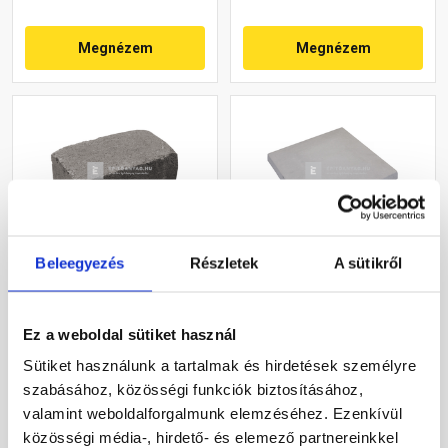
Megnézem
Megnézem
Beleegyezés
Részletek
A sütikről
Leier Block kerti
Leier pillér kúpos fedlap
falazóelem natúr,
finomszórt szürke 40x40x4
palaszürke 21x35x14 cm
cm
Ez a weboldal sütiket használ
Gyártói készleten
Gyártói készleten
Sütiket használunk a tartalmak és hirdetések személyre
szabásához, közösségi funkciók biztosításához,
3 700 Ft
/ db
4 930 Ft
/ db
valamint weboldalforgalmunk elemzéséhez. Ezenkívül
közösségi média-, hirdető- és elemező partnereinkkel