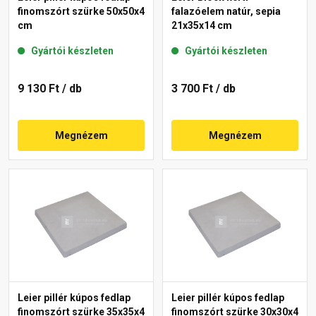
finomszórt szürke 50x50x4
falazóelem natúr, sepia
cm
21x35x14 cm
Gyártói készleten
Gyártói készleten
9 130 Ft
/ db
3 700 Ft
/ db
Megnézem
Megnézem
Leier pillér kúpos fedlap
Leier pillér kúpos fedlap
finomszórt szürke 35x35x4
finomszórt szürke 30x30x4