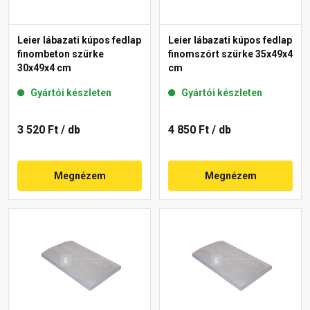
Leier lábazati kúpos fedlap
Leier lábazati kúpos fedlap
finombeton szürke
finomszórt szürke 35x49x4
30x49x4 cm
cm
Gyártói készleten
Gyártói készleten
3 520 Ft
/ db
4 850 Ft
/ db
Megnézem
Megnézem