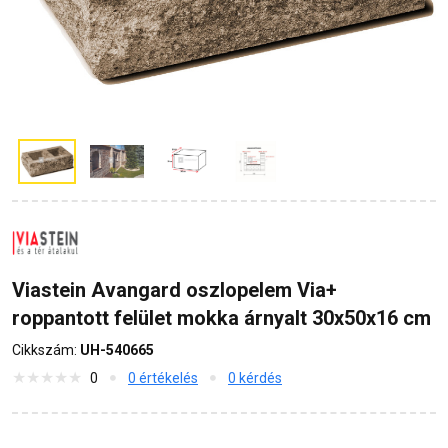
Viastein Avangard oszlopelem Via+
roppantott felület mokka árnyalt 30x50x16 cm
Cikkszám:
UH-540665
0
0 értékelés
0 kérdés