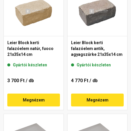
Leier Block kerti
Leier Block kerti
falazóelem natúr, fuoco
falazóelem antik,
21x35x14 cm
agyagszürke 21x35x14 cm
Gyártói készleten
Gyártói készleten
3 700 Ft
/ db
4 770 Ft
/ db
Megnézem
Megnézem