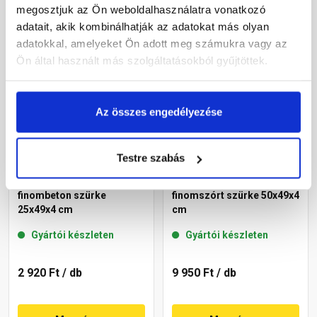
megosztjuk az Ön weboldalhasználatra vonatkozó
Megnézem
Megnézem
adatait, akik kombinálhatják az adatokat más olyan
adatokkal, amelyeket Ön adott meg számukra vagy az
Ön által használt más szolgáltatásokból gyűjtöttek.
Az összes engedélyezése
Testre szabás
Leier lábazati kúpos fedlap
Leier lábazati kúpos fedlap
finombeton szürke
finomszórt szürke 50x49x4
25x49x4 cm
cm
Gyártói készleten
Gyártói készleten
2 920 Ft
/ db
9 950 Ft
/ db