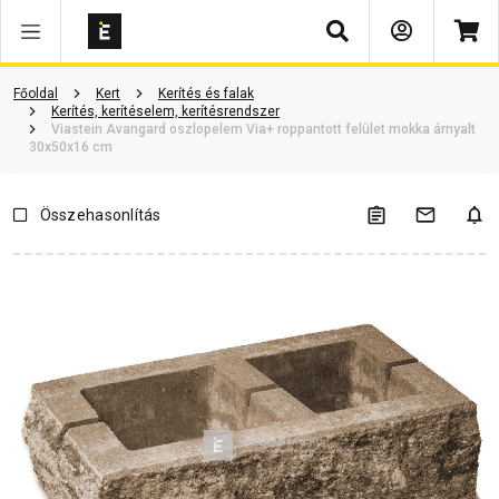
Keresés
Vásárlói vélemények
Kérdések és válaszok
Kapcsolódó cikkek
Főoldal
Kert
Kerítés és falak
Kerítés, kerítéselem, kerítésrendszer
Viastein Avangard oszlopelem Via+ roppantott felület mokka árnyalt
30x50x16 cm
Összehasonlítás