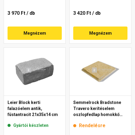
3 970 Ft
/ db
3 420 Ft
/ db
Megnézem
Megnézem
Leier Block kerti
Semmelrock Bradstone
falazóelem antik,
Travero kerítéselem
füstantracit 21x35x14 cm
oszlopfedlap homokkő
melírozott 35x35x5 cm
Rendelésre
Gyártói készleten