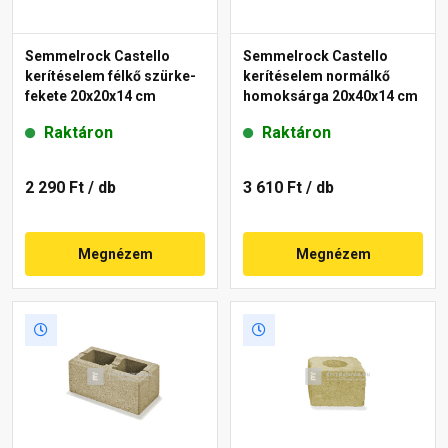
Semmelrock Castello
Semmelrock Castello
kerítéselem félkő szürke-
kerítéselem normálkő
fekete 20x20x14 cm
homoksárga 20x40x14 cm
Raktáron
Raktáron
2 290 Ft
/ db
3 610 Ft
/ db
Megnézem
Megnézem