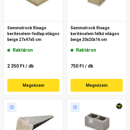
Semmelrock Rivago
Semmelrock Rivago
kerítéselem-fedlap világos
kerítéselem félkő világos
beige 27x47x5 cm
beige 20x20x16 cm
Raktáron
Raktáron
2 350 Ft
/ db
750 Ft
/ db
Megnézem
Megnézem