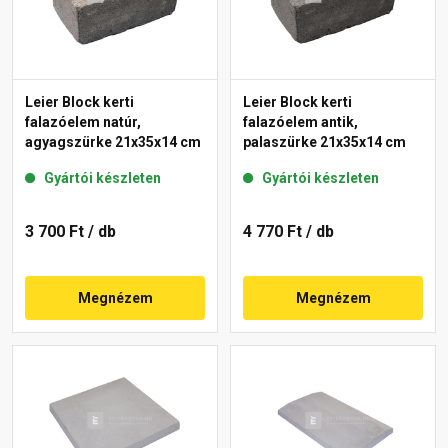
Leier Block kerti
Leier Block kerti
falazóelem natúr,
falazóelem antik,
agyagszürke 21x35x14 cm
palaszürke 21x35x14 cm
Gyártói készleten
Gyártói készleten
3 700 Ft
/ db
4 770 Ft
/ db
Megnézem
Megnézem