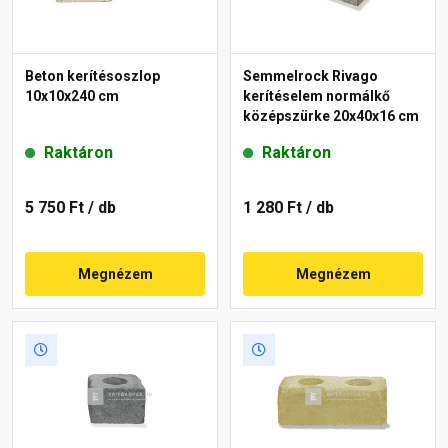
Beton kerítésoszlop
Semmelrock Rivago
10x10x240 cm
kerítéselem normálkő
középszürke 20x40x16 cm
Raktáron
Raktáron
5 750 Ft
/ db
1 280 Ft
/ db
Megnézem
Megnézem