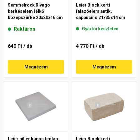
Semmelrock Rivago
Leier Block kerti
kerítéselem félkő
falazóelem antik,
középszürke 20x20x16 cm
cappucino 21x35x14 cm
Raktáron
Gyártói készleten
640 Ft
/ db
4 770 Ft
/ db
Megnézem
Megnézem
Leier pillér kúpos fedlap
Leier Block kerti