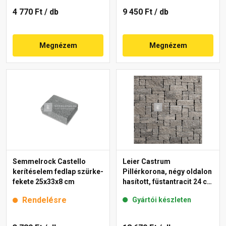
4 770 Ft
/ db
9 450 Ft
/ db
Megnézem
Megnézem
Semmelrock Castello
Leier Castrum
kerítéselem fedlap szürke-
Pillérkorona, négy oldalon
fekete 25x33x8 cm
hasított, füstantracit 24 cm
falhoz
Rendelésre
Gyártói készleten