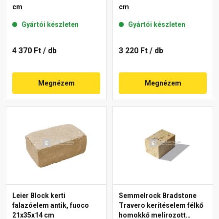
cm
cm
Gyártói készleten
Gyártói készleten
4 370 Ft
/ db
3 220 Ft
/ db
Megnézem
Megnézem
Leier Block kerti
Semmelrock Bradstone
falazóelem antik, fuoco
Travero kerítéselem félkő
21x35x14 cm
homokkő melírozott