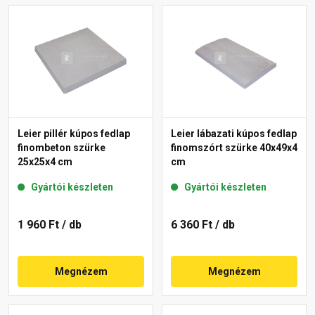
Leier pillér kúpos fedlap
Leier lábazati kúpos fedlap
finombeton szürke
finomszórt szürke 40x49x4
25x25x4 cm
cm
Gyártói készleten
Gyártói készleten
1 960 Ft
/ db
6 360 Ft
/ db
Megnézem
Megnézem