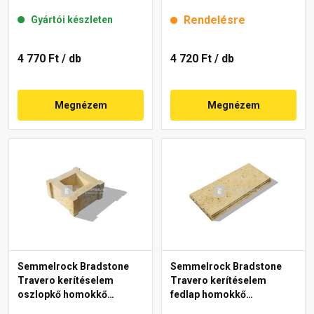
20x20x15 cm
Rendelésre
Gyártói készleten
4 770 Ft
/ db
4 720 Ft
/ db
Megnézem
Megnézem
Semmelrock Bradstone
Semmelrock Bradstone
Travero kerítéselem
Travero kerítéselem
oszlopkő homokkő
fedlap homokkő
melírozott 30x30x15 cm
melírozott 23x50x5 cm