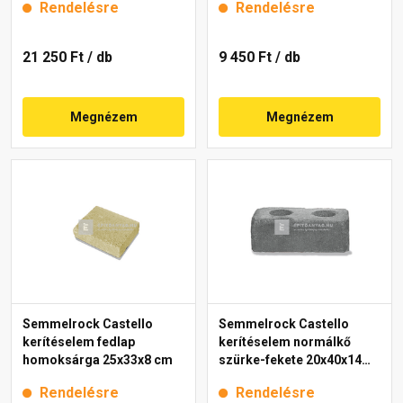
Rendelésre
Rendelésre
21 250 Ft
/ db
9 450 Ft
/ db
Megnézem
Megnézem
Semmelrock Castello
Semmelrock Castello
kerítéselem fedlap
kerítéselem normálkő
homoksárga 25x33x8 cm
szürke-fekete 20x40x14
cm
Rendelésre
Rendelésre