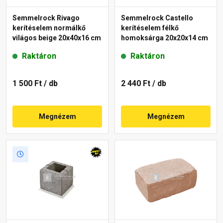
Semmelrock Rivago
Semmelrock Castello
kerítéselem normálkő
kerítéselem félkő
világos beige 20x40x16 cm
homoksárga 20x20x14 cm
Raktáron
Raktáron
1 500 Ft
/ db
2 440 Ft
/ db
Megnézem
Megnézem