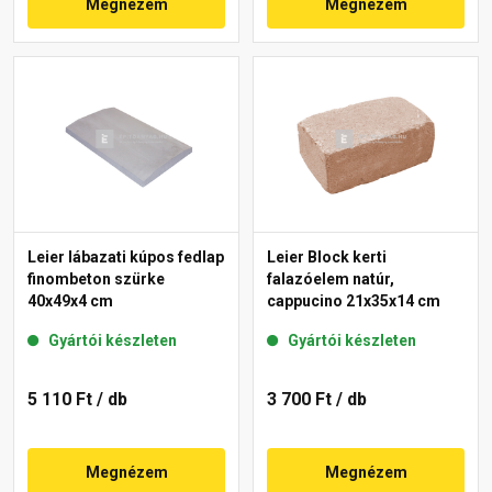
Megnézem
Megnézem
Leier lábazati kúpos fedlap
Leier Block kerti
finombeton szürke
falazóelem natúr,
40x49x4 cm
cappucino 21x35x14 cm
Gyártói készleten
Gyártói készleten
5 110 Ft
/ db
3 700 Ft
/ db
Megnézem
Megnézem