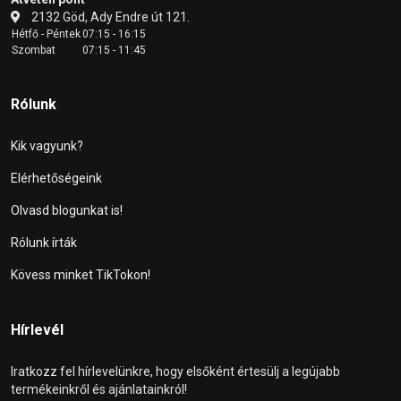
2132 Göd, Ady Endre út 121.
Hétfő - Péntek
07:15 - 16:15
Szombat
07:15 - 11:45
Rólunk
Kik vagyunk?
Elérhetőségeink
Olvasd blogunkat is!
Rólunk írták
Kövess minket TikTokon!
Hírlevél
Iratkozz fel hírlevelünkre, hogy elsőként értesülj a legújabb
termékeinkről és ajánlatainkról!