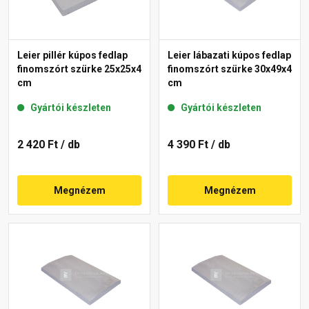
Leier pillér kúpos fedlap
Leier lábazati kúpos fedlap
finomszórt szürke 25x25x4
finomszórt szürke 30x49x4
cm
cm
Gyártói készleten
Gyártói készleten
2 420 Ft
/ db
4 390 Ft
/ db
Megnézem
Megnézem