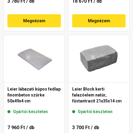
3 780 Ft
/ db
18 670 Ft
/ db
Megnézem
Megnézem
Leier lábazati kúpos fedlap
Leier Block kerti
finombeton szürke
falazóelem natúr,
50x49x4 cm
füstantracit 21x35x14 cm
Gyártói készleten
Gyártói készleten
7 960 Ft
/ db
3 700 Ft
/ db