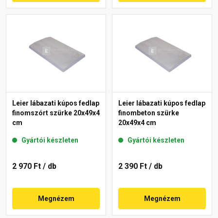
Leier lábazati kúpos fedlap
Leier lábazati kúpos fedlap
finomszórt szürke 20x49x4
finombeton szürke
cm
20x49x4 cm
Gyártói készleten
Gyártói készleten
2 970 Ft
/ db
2 390 Ft
/ db
Megnézem
Megnézem