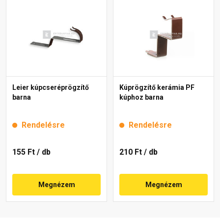
Leier kúpcseréprögzítő
Kúprögzítő kerámia PF
barna
kúphoz barna
Rendelésre
Rendelésre
155 Ft
/ db
210 Ft
/ db
Megnézem
Megnézem