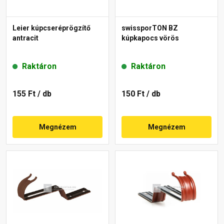
Leier kúpcseréprögzítő
swissporTON BZ
antracit
kúpkapocs vörös
Raktáron
Raktáron
155 Ft
/ db
150 Ft
/ db
Megnézem
Megnézem