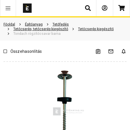
Keresés
Vásárlói vélemények
Kérdések és válaszok
Kapcsolódó cikkek
Főoldal
Építőanyag
Tetőfedés
Tetőcserép, tetőcserép kiegészítő
Tetőcserép kiegészítő
Tondach rögzítőcsavar barna
Összehasonlítás