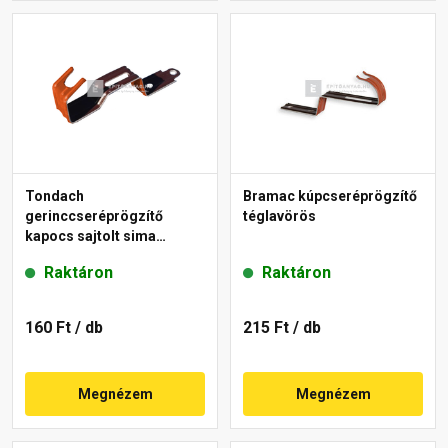
Tondach
Bramac kúpcseréprögzítő
gerinccseréprögzítő
téglavörös
kapocs sajtolt sima
gerinchez piros
Raktáron
Raktáron
160 Ft
/ db
215 Ft
/ db
Megnézem
Megnézem