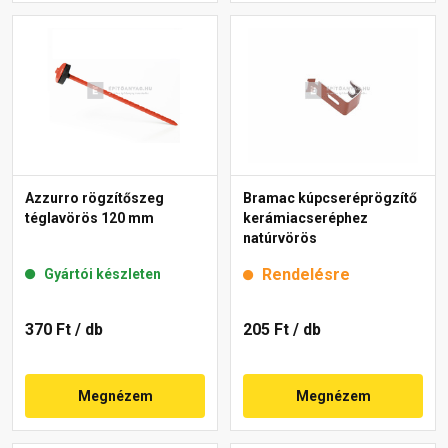
Azzurro rögzítőszeg
Bramac kúpcseréprögzítő
téglavörös 120 mm
kerámiacseréphez
natúrvörös
Rendelésre
Gyártói készleten
370 Ft
/ db
205 Ft
/ db
Megnézem
Megnézem