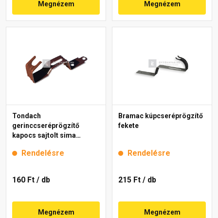
Megnézem
Megnézem
Tondach
Bramac kúpcseréprögzítő
gerinccseréprögzítő
fekete
kapocs sajtolt sima
gerinchez barna
Rendelésre
Rendelésre
160 Ft
/ db
215 Ft
/ db
Megnézem
Megnézem