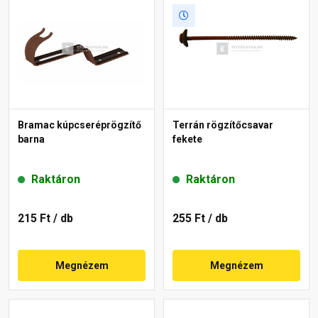
Bramac kúpcseréprögzítő
Terrán rögzítőcsavar
barna
fekete
Raktáron
Raktáron
215 Ft
/ db
255 Ft
/ db
Megnézem
Megnézem