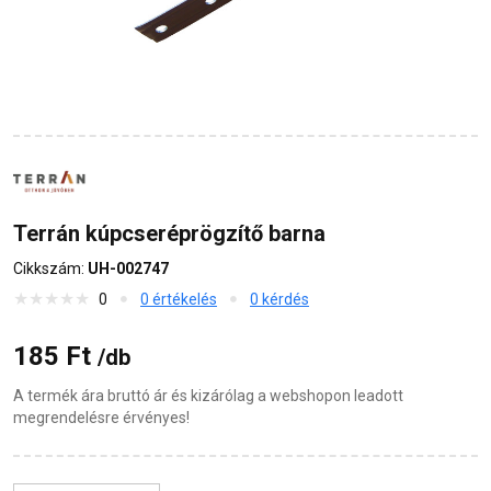
Terrán kúpcseréprögzítő barna
Cikkszám:
UH-002747
0
0 értékelés
0 kérdés
185 Ft
/db
A termék ára bruttó ár és kizárólag a webshopon leadott
megrendelésre érvényes!