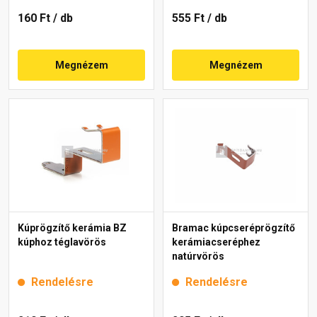
160 Ft
/ db
555 Ft
/ db
Megnézem
Megnézem
Kúprögzítő kerámia BZ
Bramac kúpcseréprögzítő
kúphoz téglavörös
kerámiacseréphez
natúrvörös
Rendelésre
Rendelésre