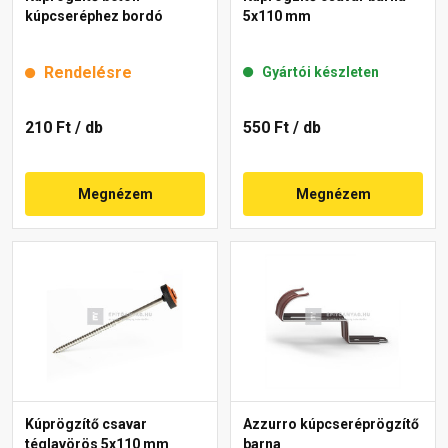
kúpcseréphez bordó
5x110 mm
Rendelésre
Gyártói készleten
210 Ft
/ db
550 Ft
/ db
Megnézem
Megnézem
Kúprögzítő csavar
Azzurro kúpcseréprögzítő
téglavörös 5x110 mm
barna