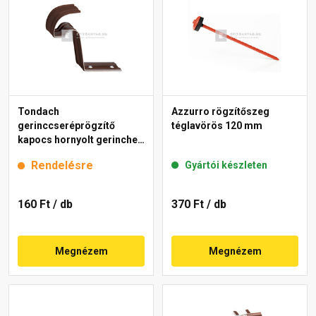
Tondach
Azzurro rögzítőszeg
gerinccseréprögzítő
téglavörös 120 mm
kapocs hornyolt gerinchez
H4 barna
Rendelésre
Gyártói készleten
160 Ft
/ db
370 Ft
/ db
Megnézem
Megnézem