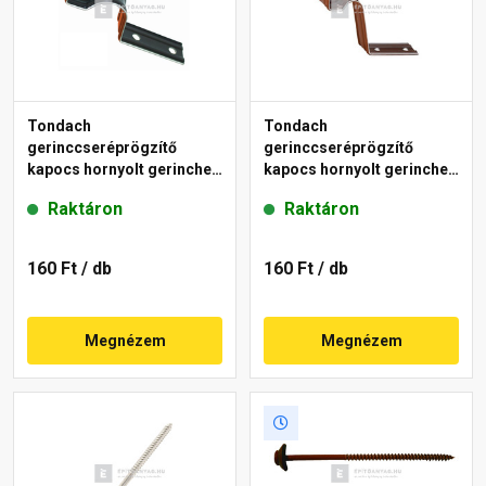
Tondach
Tondach
gerinccseréprögzítő
gerinccseréprögzítő
kapocs hornyolt gerinchez
kapocs hornyolt gerinchez
H2 piros
H4 piros
Raktáron
Raktáron
160 Ft
/ db
160 Ft
/ db
Megnézem
Megnézem