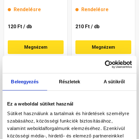
Rendelésre
Rendelésre
120 Ft
/ db
210 Ft
/ db
Megnézem
Megnézem
Beleegyezés
Részletek
A sütikről
Ez a weboldal sütiket használ
Sütiket használunk a tartalmak és hirdetések személyre
Kúprögzítő csavar fekete
Kúprögzítő kerámia
szabásához, közösségi funkciók biztosításához,
5x110 mm
hornyolt kúphoz
valamint weboldalforgalmunk elemzéséhez. Ezenkívül
téglavörös
közösségi média-, hirdető- és elemező partnereinkkel