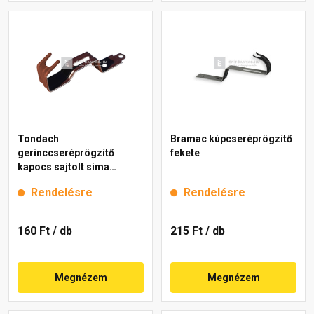
Tondach
Bramac kúpcseréprögzítő
gerinccseréprögzítő
fekete
kapocs sajtolt sima
gerinchez barna
Rendelésre
Rendelésre
160 Ft
/ db
215 Ft
/ db
Megnézem
Megnézem