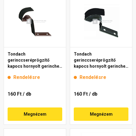
Tondach
Tondach
gerinccseréprögzítő
gerinccseréprögzítő
kapocs hornyolt gerinchez
kapocs hornyolt gerinchez
H4 fekete
H2 fekete
Rendelésre
Rendelésre
160 Ft
/ db
160 Ft
/ db
Megnézem
Megnézem