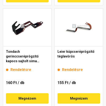
Tondach
Leier kúpcseréprögzítő
gerinccseréprögzítő
téglavörös
kapocs sajtolt sima
gerinchez fekete
Rendelésre
Rendelésre
160 Ft
/ db
155 Ft
/ db
Megnézem
Megnézem