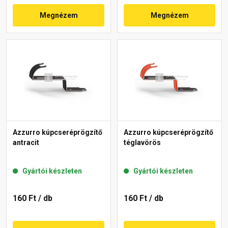
Megnézem
Megnézem
Azzurro kúpcseréprögzítő
Azzurro kúpcseréprögzítő
antracit
téglavörös
Gyártói készleten
Gyártói készleten
160 Ft
/ db
160 Ft
/ db