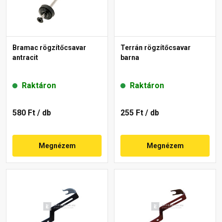
Bramac rögzítőcsavar
Terrán rögzítőcsavar
antracit
barna
Raktáron
Raktáron
580 Ft
/ db
255 Ft
/ db
Megnézem
Megnézem