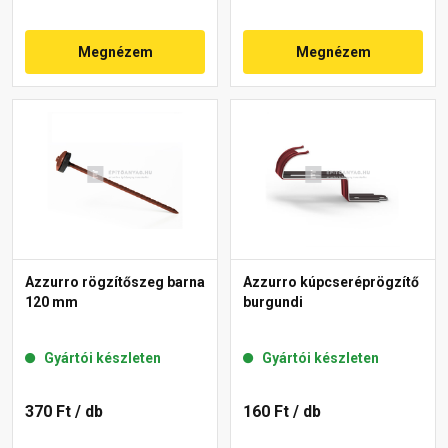
Megnézem
Megnézem
Azzurro rögzítőszeg barna
Azzurro kúpcseréprögzítő
120 mm
burgundi
Gyártói készleten
Gyártói készleten
370 Ft
/ db
160 Ft
/ db