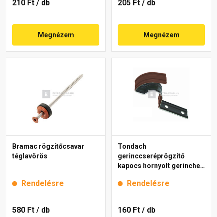
210 Ft
/ db
205 Ft
/ db
Megnézem
Megnézem
Bramac rögzítőcsavar
Tondach
téglavörös
gerinccseréprögzítő
kapocs hornyolt gerinchez
H2 barna
Rendelésre
Rendelésre
580 Ft
/ db
160 Ft
/ db