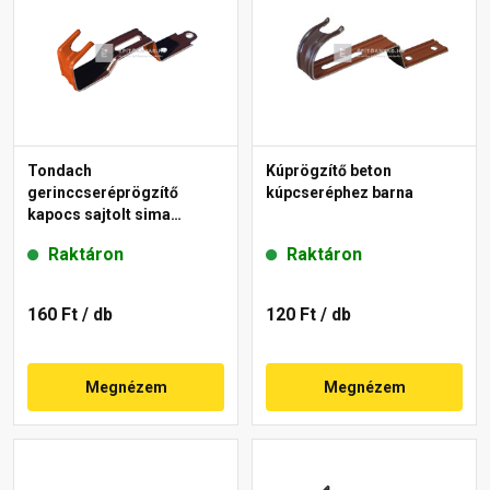
Tondach
Kúprögzítő beton
gerinccseréprögzítő
kúpcseréphez barna
kapocs sajtolt sima
gerinchez piros
Raktáron
Raktáron
160 Ft
/ db
120 Ft
/ db
Megnézem
Megnézem