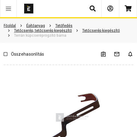
Keresés
Vásárlói vélemények
Kérdések és válaszok
Kapcsolódó cikkek
Főoldal
Építőanyag
Tetőfedés
Tetőcserép, tetőcserép kiegészítő
Tetőcserép kiegészítő
Terrán kúpcseréprögzítő barna
Összehasonlítás