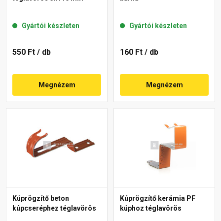
Gyártói készleten
Gyártói készleten
550 Ft
/ db
160 Ft
/ db
Megnézem
Megnézem
Kúprögzítő beton
Kúprögzítő kerámia PF
kúpcseréphez téglavörös
kúphoz téglavörös