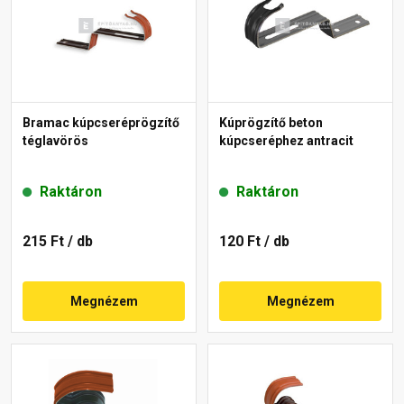
Bramac kúpcseréprögzítő
Kúprögzítő beton
téglavörös
kúpcseréphez antracit
Raktáron
Raktáron
215 Ft
/ db
120 Ft
/ db
Megnézem
Megnézem