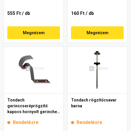
555 Ft
/ db
160 Ft
/ db
Megnézem
Megnézem
Tondach
Tondach rögzítőcsavar
gerinccseréprögzítő
barna
kapocs hornyolt gerinchez
H4 gránit
Rendelésre
Rendelésre