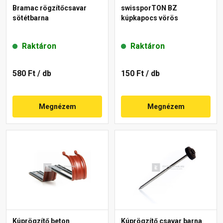
Bramac rögzítőcsavar
swissporTON BZ
sötétbarna
kúpkapocs vörös
Raktáron
Raktáron
580 Ft
/ db
150 Ft
/ db
Megnézem
Megnézem
Kúprögzítő beton
Kúprögzítő csavar barna