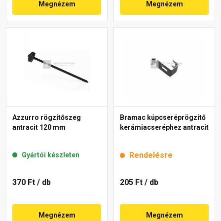
Megnézem
Megnézem
Azzurro rögzítőszeg
Bramac kúpcseréprögzítő
antracit 120 mm
kerámiacseréphez antracit
Rendelésre
Gyártói készleten
370 Ft
/ db
205 Ft
/ db
Megnézem
Megnézem