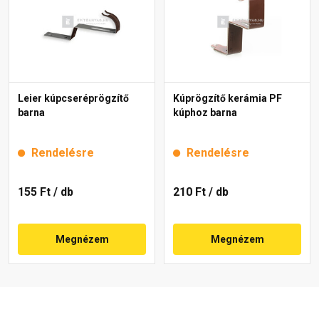
Leier kúpcseréprögzítő
Kúprögzítő kerámia PF
barna
kúphoz barna
Rendelésre
Rendelésre
155 Ft
/ db
210 Ft
/ db
Megnézem
Megnézem