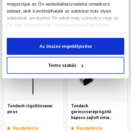
Rendelésre
Gyártói készleten
megosztjuk az Ön weboldalhasználatra vonatkozó
adatait, akik kombinálhatják az adatokat más olyan
adatokkal, amelyeket Ön adott meg számukra vagy az
550 Ft
/ db
200 Ft
/ db
Ön által használt más szolgáltatásokból gyűjtöttek.
Megnézem
Megnézem
Az összes engedélyezése
Testre szabás
Tondach rögzítőcsavar
Tondach
piros
gerinccseréprögzítő
kapocs sajtolt sima
gerinchez gránit
Rendelésre
Rendelésre