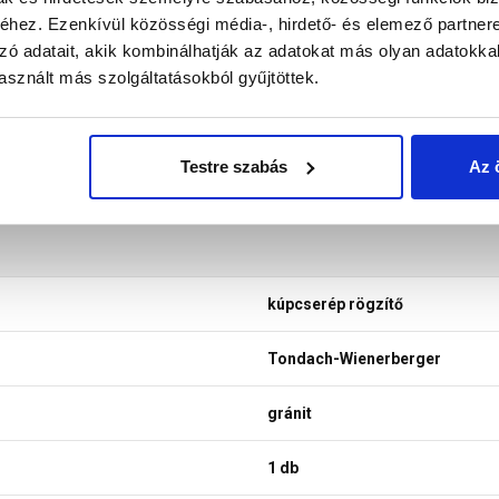
hez. Ezenkívül közösségi média-, hirdető- és elemező partner
zó adatait, akik kombinálhatják az adatokat más olyan adatokka
sznált más szolgáltatásokból gyűjtöttek.
Testre szabás
Az 
kúpcserép rögzítő
Tondach-Wienerberger
gránit
1 db