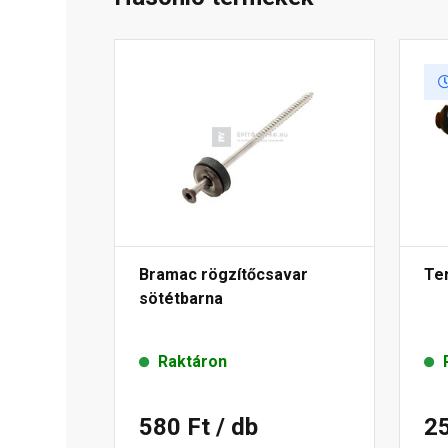
Bramac rögzítőcsavar
Te
sötétbarna
Raktáron
580 Ft
/ db
2