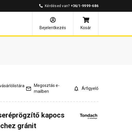
Kérdésed van?
+36/1-9999-686
és válaszok
Kapcsolódó cikkek
Bejelentkezés
Kosár
Megosztás e-
ásárlólistára
Árfigyelő
mailben
seréprögzítő kapocs
nchez gránit