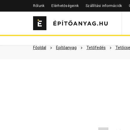
Rólunk
Elérhetőségeink
Szállítási információk
Szükséged lehet rá
Részletes 
Kapcsolódó cikkek
Főoldal
Építőanyag
Tetőfedés
Tetőcse