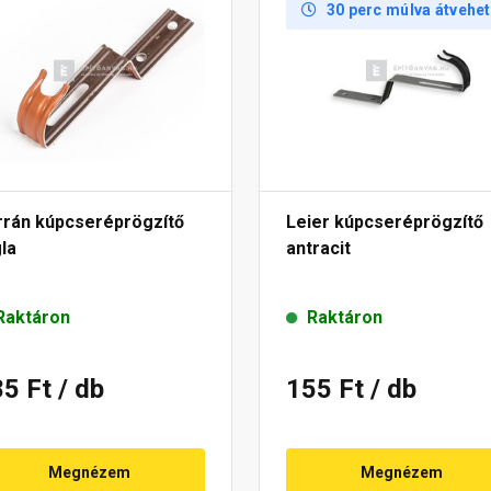
30 perc múlva átvehe
rrán kúpcseréprögzítő
Leier kúpcseréprögzítő
la
antracit
Raktáron
Raktáron
85 Ft
/ db
155 Ft
/ db
Megnézem
Megnézem