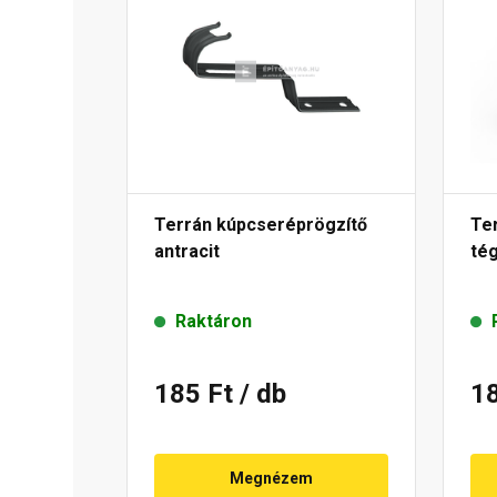
Terrán kúpcseréprögzítő
Te
antracit
tég
Raktáron
185 Ft
/ db
1
Megnézem