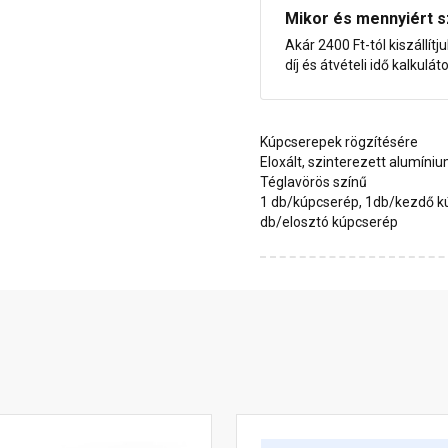
Mikor és mennyiért s
Akár 2400 Ft-tól kiszállítj
díj és átvételi idő kalkulát
Kúpcserepek rögzítésére
Eloxált, szinterezett alumíni
Téglavörös színű
1 db/kúpcserép, 1db/kezdő k
db/elosztó kúpcserép