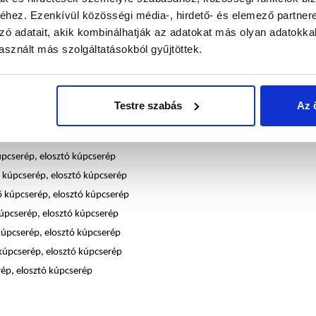
 kúpcserép, elosztó kúpcserép
hez. Ezenkívül közösségi média-, hirdető- és elemező partner
úpcserép, elosztó kúpcserép
zó adatait, akik kombinálhatják az adatokat más olyan adatokka
úpcserép, elosztó kúpcserép
sznált más szolgáltatásokból gyűjtöttek.
rép, elosztó kúpcserép
rép, elosztó kúpcserép
kúpcserép, elosztó kúpcserép
Testre szabás
Az 
kúpcserép, elosztó kúpcserép
pcserép, elosztó kúpcserép
pcserép, elosztó kúpcserép
 kúpcserép, elosztó kúpcserép
ő kúpcserép, elosztó kúpcserép
úpcserép, elosztó kúpcserép
kúpcserép, elosztó kúpcserép
kúpcserép, elosztó kúpcserép
rép, elosztó kúpcserép