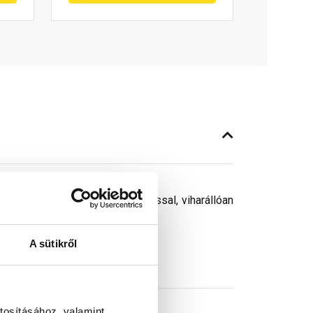
yzott szeggel, vagy csavarozással, viharállóan
A sütikről
tosításához, valamint