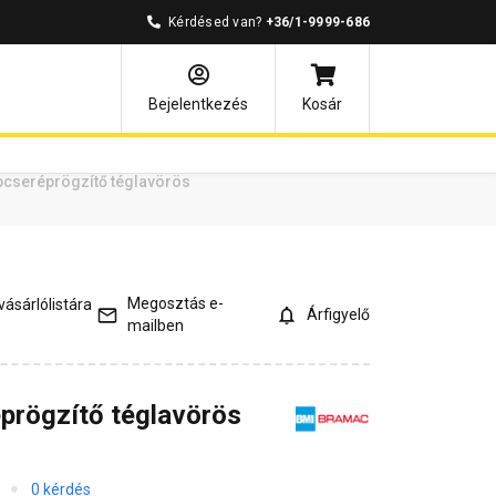
Kérdésed van?
+36/1-9999-686
ények
Kérdések és válaszok
Bejelentkezés
Kosár
cseréprögzítő téglavörös
Megosztás e-
ásárlólistára
Árfigyelő
mailben
prögzítő téglavörös
0 kérdés