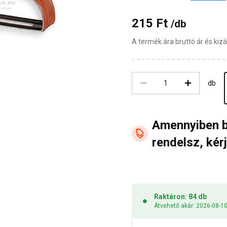
215 Ft
/db
A termék ára bruttó ár és ki
db
Amennyiben 
rendelsz, kérj
Raktáron: 84 db
Átvehető akár: 2026-08-1