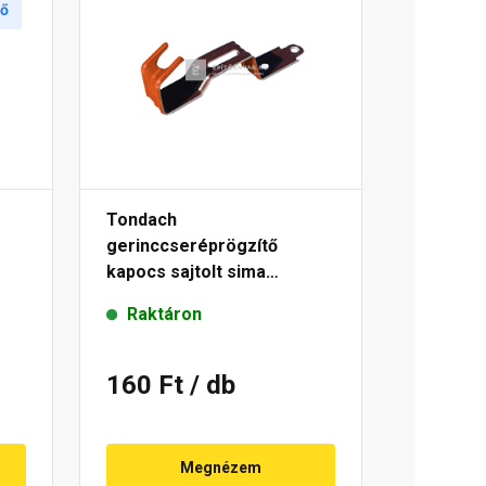
tő
Tondach
gerinccseréprögzítő
kapocs sajtolt sima
gerinchez piros
Raktáron
160 Ft
/ db
Megnézem