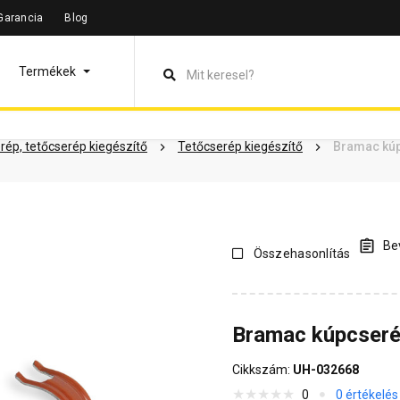
Garancia
Blog
leírás
Termékinformáció
Dokumentumok
Vásárlói vélem
Termékek
rép, tetőcserép kiegészítő
Tetőcserép kiegészítő
Bramac kúp
Bev
Összehasonlítás
Bramac kúpcseré
Cikkszám:
UH-032668
0
0 értékelés