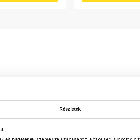
biztosítja. 1 db 3,1 x 75 mm-es és 2 db 2,8 x 50 mm-es horgan
Részletek
ál
 kúpcserép, elosztó kúpcserép
mak és hirdetések személyre szabásához, közösségi funkciók biz