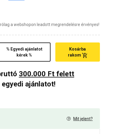
zárólag a webshopon leadott megrendelésre érvényes!
% Egyedi ajánlatot
Kosárba
kérek %
rakom
bruttó
300.000 Ft felett
 egyedi ajánlatot!
Mit jelent?
0