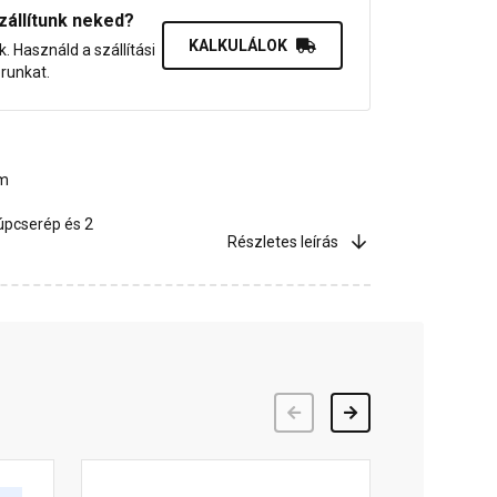
zállítunk neked?
KALKULÁLOK
uk. Használd a szállítási
orunkat.
um
úpcserép és 2
Részletes leírás
Előző
Következő