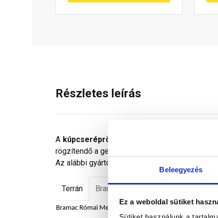
Részletes leírás
A
kúpcseréprögzítő
a kúpcserepek rögzítését 
rögzítendő a gerincléchez!
Az alábbi gyártók termékeihez alkalmazható:
Beleegyezés
Terrán
Bramac
Azzurro
Ez a weboldal sütiket haszn
Bramac Római Merito Plus téglavörös kúpcserép, kezdő
Sütiket használunk a tartal