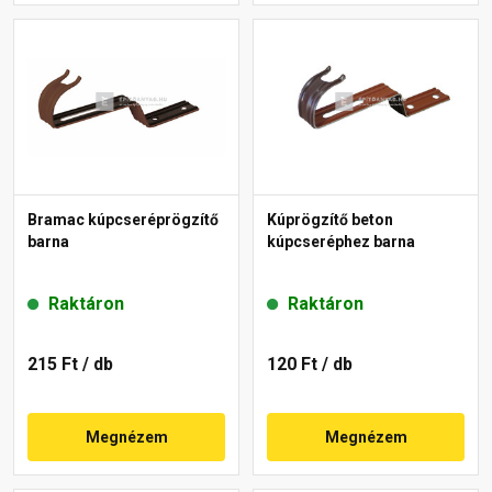
Bramac kúpcseréprögzítő
Kúprögzítő beton
barna
kúpcseréphez barna
Raktáron
Raktáron
215 Ft
/ db
120 Ft
/ db
Megnézem
Megnézem