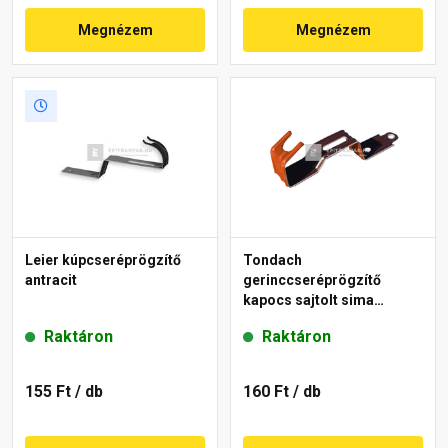
Megnézem
Megnézem
Leier kúpcseréprögzítő
Tondach
antracit
gerinccseréprögzítő
kapocs sajtolt sima
gerinchez piros
Raktáron
Raktáron
155 Ft
/ db
160 Ft
/ db