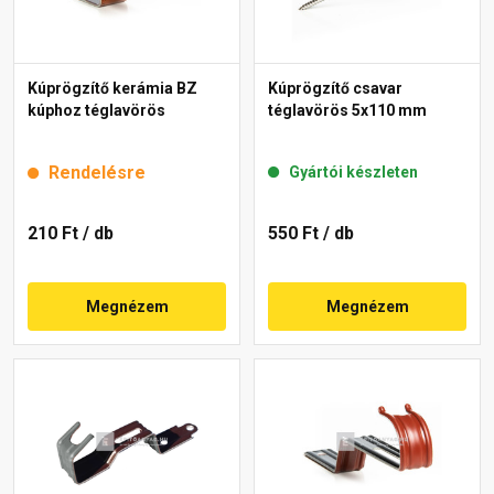
Kúprögzítő kerámia BZ
Kúprögzítő csavar
kúphoz téglavörös
téglavörös 5x110 mm
Rendelésre
Gyártói készleten
210 Ft
/ db
550 Ft
/ db
Megnézem
Megnézem