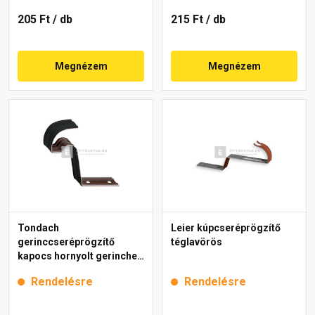
205 Ft
/ db
215 Ft
/ db
Megnézem
Megnézem
Tondach
Leier kúpcseréprögzítő
gerinccseréprögzítő
téglavörös
kapocs hornyolt gerinchez
H4 fekete
Rendelésre
Rendelésre