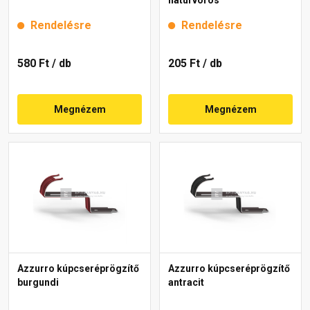
Rendelésre
Rendelésre
580 Ft
/ db
205 Ft
/ db
Megnézem
Megnézem
Azzurro kúpcseréprögzítő
Azzurro kúpcseréprögzítő
burgundi
antracit