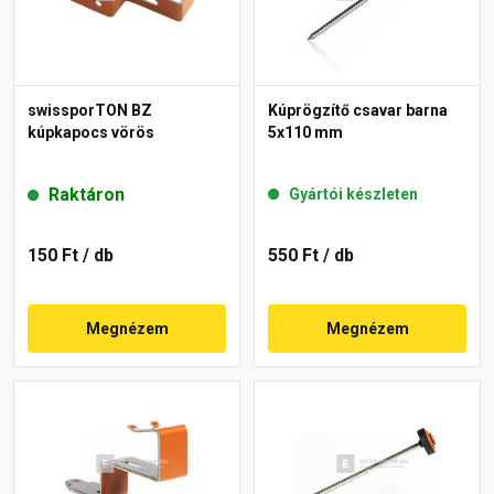
swissporTON BZ
Kúprögzítő csavar barna
kúpkapocs vörös
5x110 mm
Raktáron
Gyártói készleten
150 Ft
/ db
550 Ft
/ db
Megnézem
Megnézem