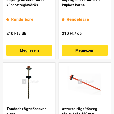
kúphoz téglavörös
kúphoz barna
Rendelésre
Rendelésre
210 Ft
/ db
210 Ft
/ db
Megnézem
Megnézem
Tondach rögzítőcsavar
Azzurro rögzítőszeg
piros
téglavörös 120 mm