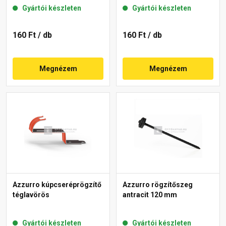
Gyártói készleten
Gyártói készleten
160 Ft
/ db
160 Ft
/ db
Megnézem
Megnézem
Azzurro kúpcseréprögzítő
Azzurro rögzítőszeg
téglavörös
antracit 120 mm
Gyártói készleten
Gyártói készleten