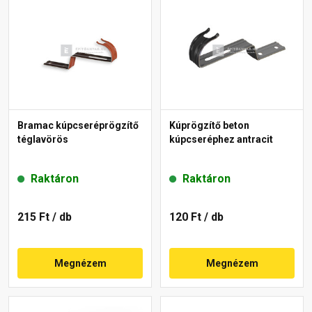
Bramac kúpcseréprögzítő
Kúprögzítő beton
téglavörös
kúpcseréphez antracit
Raktáron
Raktáron
215 Ft
/ db
120 Ft
/ db
Megnézem
Megnézem