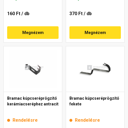
160 Ft
/ db
370 Ft
/ db
Megnézem
Megnézem
Bramac kúpcseréprögzítő
Bramac kúpcseréprögzítő
kerámiacseréphez antracit
fekete
Rendelésre
Rendelésre