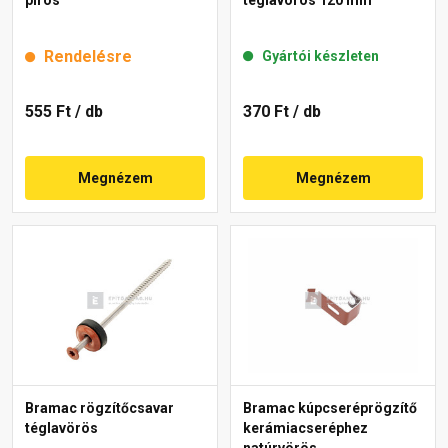
Rendelésre
Gyártói készleten
555 Ft
/ db
370 Ft
/ db
Megnézem
Megnézem
Bramac rögzítőcsavar
Bramac kúpcseréprögzítő
téglavörös
kerámiacseréphez
natúrvörös