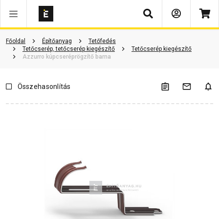
Keresés
Vásárlói vélemények
Kérdések és válaszok
Kapcsolódó cikkek
Főoldal
Építőanyag
Tetőfedés
Tetőcserép, tetőcserép kiegészítő
Tetőcserép kiegészítő
Azzurro kúpcseréprögzítő barna
Összehasonlítás