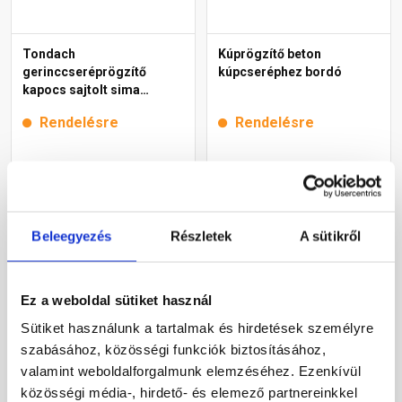
Tondach
Kúprögzítő beton
gerinccseréprögzítő
kúpcseréphez bordó
kapocs sajtolt sima
gerinchez gránit
Rendelésre
Rendelésre
160 Ft
/ db
210 Ft
/ db
Megnézem
Megnézem
Beleegyezés
Részletek
A sütikről
Ez a weboldal sütiket használ
Sütiket használunk a tartalmak és hirdetések személyre
szabásához, közösségi funkciók biztosításához,
valamint weboldalforgalmunk elemzéséhez. Ezenkívül
közösségi média-, hirdető- és elemező partnereinkkel