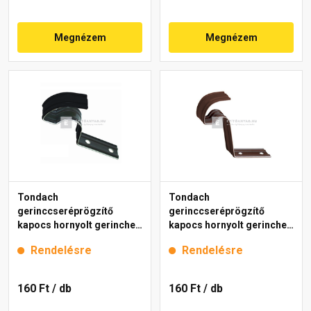
Megnézem
Megnézem
Tondach
Tondach
gerinccseréprögzítő
gerinccseréprögzítő
kapocs hornyolt gerinchez
kapocs hornyolt gerinchez
H2 fekete
H4 barna
Rendelésre
Rendelésre
160 Ft
/ db
160 Ft
/ db