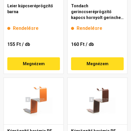
Leier kúpcseréprögzítő
Tondach
barna
gerinccseréprögzítő
kapocs hornyolt gerinchez
H4 gránit
Rendelésre
Rendelésre
155 Ft
/ db
160 Ft
/ db
Megnézem
Megnézem
Kúprögzítő kerámia PF
Kúprögzítő kerámia PF