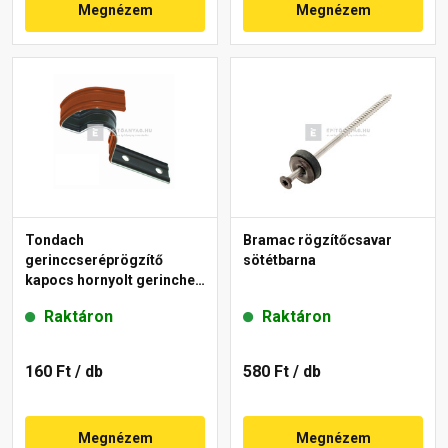
Megnézem
Megnézem
Tondach
Bramac rögzítőcsavar
gerinccseréprögzítő
sötétbarna
kapocs hornyolt gerinchez
H2 piros
Raktáron
Raktáron
160 Ft
/ db
580 Ft
/ db
Megnézem
Megnézem