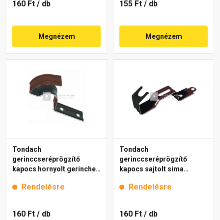
160 Ft
/ db
155 Ft
/ db
Megnézem
Megnézem
Tondach
Tondach
gerinccseréprögzítő
gerinccseréprögzítő
kapocs hornyolt gerinchez
kapocs sajtolt sima
H2 barna
gerinchez fekete
Rendelésre
Rendelésre
160 Ft
/ db
160 Ft
/ db