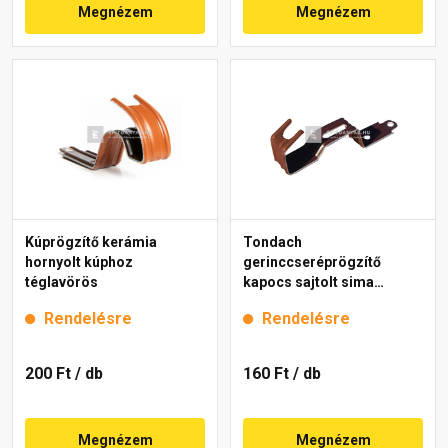
Megnézem
Megnézem
Kúprögzítő kerámia
Tondach
hornyolt kúphoz
gerinccseréprögzítő
téglavörös
kapocs sajtolt sima
gerinchez barna
Rendelésre
Rendelésre
200 Ft
/ db
160 Ft
/ db
Megnézem
Megnézem