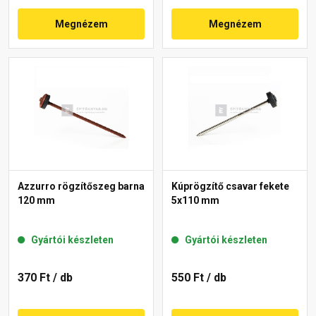
Megnézem
Megnézem
Azzurro rögzítőszeg barna
Kúprögzítő csavar fekete
120 mm
5x110 mm
Gyártói készleten
Gyártói készleten
370 Ft
/ db
550 Ft
/ db