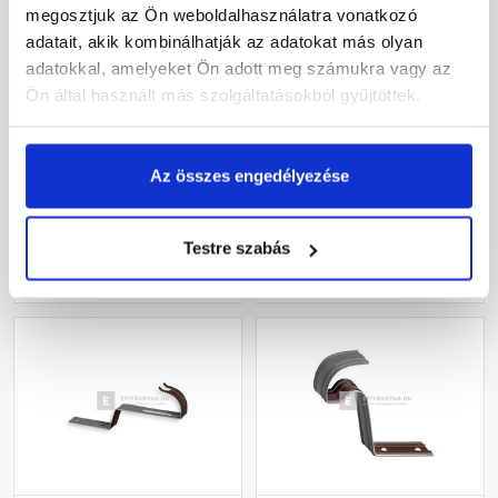
megosztjuk az Ön weboldalhasználatra vonatkozó
adatait, akik kombinálhatják az adatokat más olyan
Tondach rögzítőcsavar
Kúprögzítő beton
barna
kúpcseréphez téglavörös
adatokkal, amelyeket Ön adott meg számukra vagy az
Ön által használt más szolgáltatásokból gyűjtöttek.
Rendelésre
Rendelésre
Az összes engedélyezése
555 Ft
/ db
120 Ft
/ db
Testre szabás
Megnézem
Megnézem