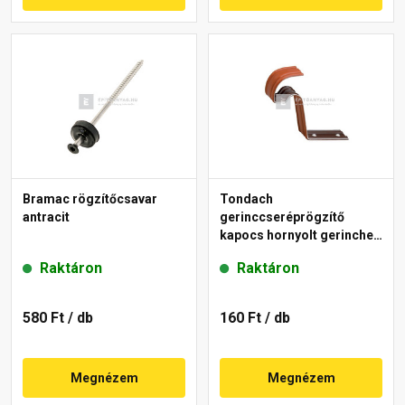
Bramac rögzítőcsavar
Tondach
antracit
gerinccseréprögzítő
kapocs hornyolt gerinchez
H4 piros
Raktáron
Raktáron
580 Ft
/ db
160 Ft
/ db
Megnézem
Megnézem