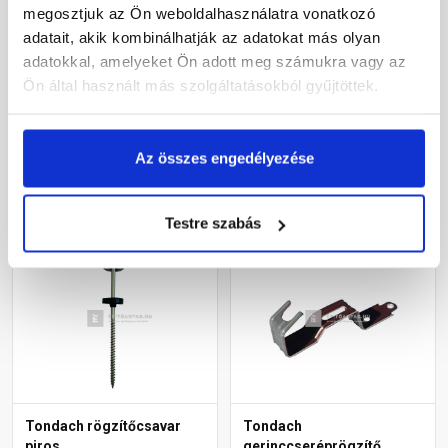
megosztjuk az Ön weboldalhasználatra vonatkozó
5x110 mm
hornyolt kúphoz
adatait, akik kombinálhatják az adatokat más olyan
téglavörös
adatokkal, amelyeket Ön adott meg számukra vagy az
Rendelésre
Gyártói készleten
Ön által használt más szolgáltatásokból gyűjtöttek.
550 Ft
/ db
200 Ft
/ db
Az összes engedélyezése
Megnézem
Megnézem
Testre szabás
Tondach rögzítőcsavar
Tondach
piros
gerinccseréprögzítő