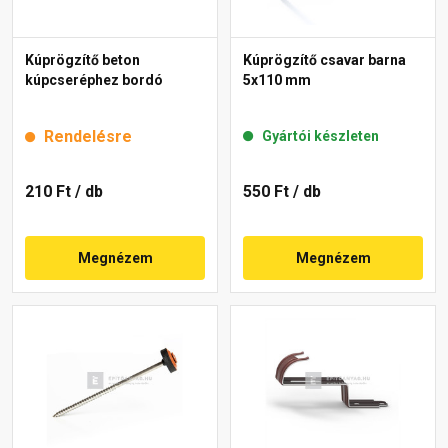
Kúprögzítő beton
Kúprögzítő csavar barna
kúpcseréphez bordó
5x110 mm
Rendelésre
Gyártói készleten
210 Ft
/ db
550 Ft
/ db
Megnézem
Megnézem