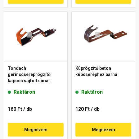
Tondach
Kúprögzítő beton
gerinccseréprögzítő
kúpcseréphez barna
kapocs sajtolt sima
gerinchez piros
Raktáron
Raktáron
160 Ft
/ db
120 Ft
/ db
Megnézem
Megnézem