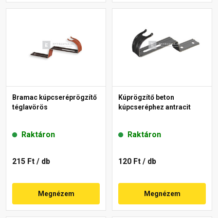
Bramac kúpcseréprögzítő
Kúprögzítő beton
téglavörös
kúpcseréphez antracit
Raktáron
Raktáron
215 Ft
/ db
120 Ft
/ db
Megnézem
Megnézem