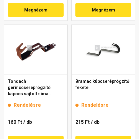
Megnézem
Megnézem
Tondach
Bramac kúpcseréprögzítő
gerinccseréprögzítő
fekete
kapocs sajtolt sima
gerinchez barna
Rendelésre
Rendelésre
160 Ft
/ db
215 Ft
/ db