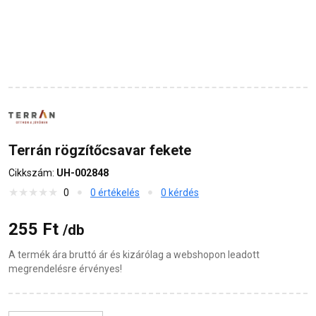
Terrán rögzítőcsavar fekete
Cikkszám:
UH-002848
0
0 értékelés
0 kérdés
255 Ft
/db
A termék ára bruttó ár és kizárólag a webshopon leadott
megrendelésre érvényes!