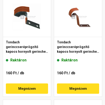
Tondach
Tondach
gerinccseréprögzítő
gerinccseréprögzítő
kapocs hornyolt gerinchez
kapocs hornyolt gerinchez
H2 piros
H4 piros
Raktáron
Raktáron
160 Ft
/ db
160 Ft
/ db
Megnézem
Megnézem