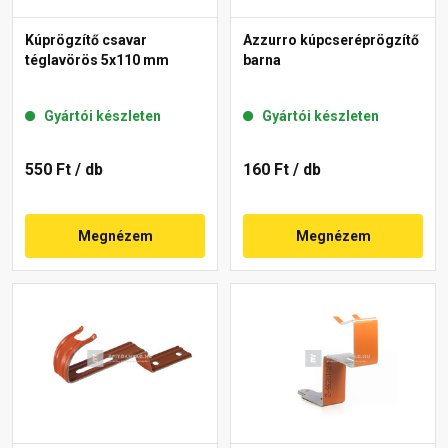
Kúprögzítő csavar
Azzurro kúpcseréprögzítő
téglavörös 5x110 mm
barna
Gyártói készleten
Gyártói készleten
550 Ft
/ db
160 Ft
/ db
Megnézem
Megnézem