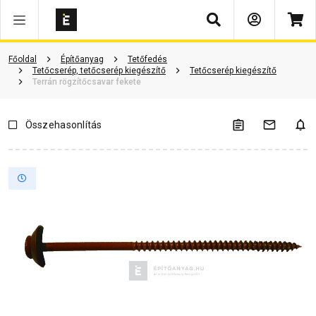
Keresés
Vásárlói vélemények
Kérdések és válaszok
Kapcsolódó cikkek
Főoldal
Építőanyag
Tetőfedés
Tetőcserép, tetőcserép kiegészítő
Tetőcserép kiegészítő
Terrán rögzítőcsavar fekete
Összehasonlítás