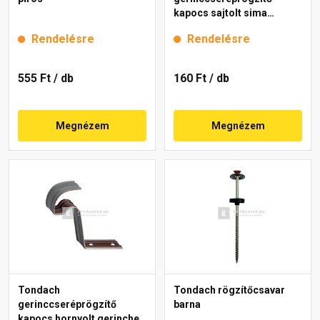
kapocs sajtolt sima
gerinchez gránit
Rendelésre
Rendelésre
555 Ft
/ db
160 Ft
/ db
Megnézem
Megnézem
Tondach
Tondach rögzítőcsavar
gerinccseréprögzítő
barna
kapocs hornyolt gerinchez