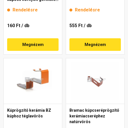
H4 gránit
Rendelésre
Rendelésre
160 Ft
/ db
555 Ft
/ db
Megnézem
Megnézem
Kúprögzítő kerámia BZ
Bramac kúpcseréprögzítő
kúphoz téglavörös
kerámiacseréphez
natúrvörös