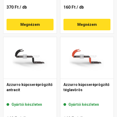
370 Ft
/ db
160 Ft
/ db
Megnézem
Megnézem
Azzurro kúpcseréprögzítő
Azzurro kúpcseréprögzítő
antracit
téglavörös
Gyártói készleten
Gyártói készleten