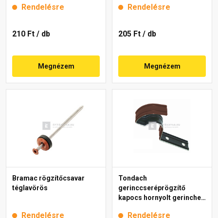
Rendelésre
Rendelésre
210 Ft
/ db
205 Ft
/ db
Megnézem
Megnézem
Bramac rögzítőcsavar
Tondach
téglavörös
gerinccseréprögzítő
kapocs hornyolt gerinchez
H2 barna
Rendelésre
Rendelésre