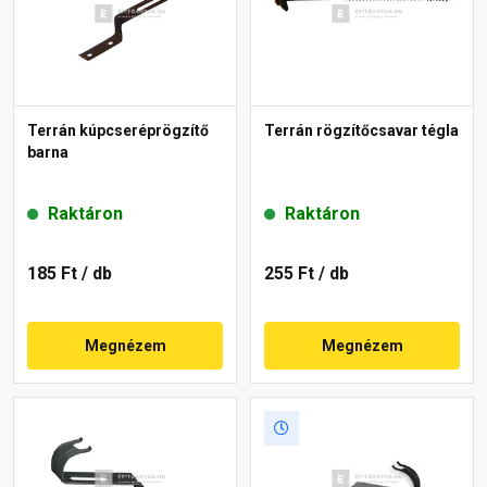
Terrán kúpcseréprögzítő
Terrán rögzítőcsavar tégla
barna
Raktáron
Raktáron
185 Ft
/ db
255 Ft
/ db
Megnézem
Megnézem