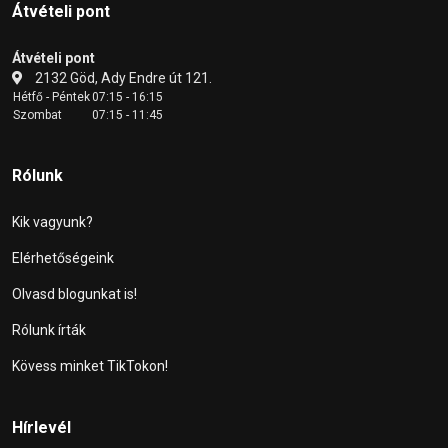
Átvételi pont
Átvételi pont
2132 Göd, Ady Endre út 121.
Hétfő - Péntek
07:15 - 16:15
Szombat
07:15 - 11:45
Rólunk
Kik vagyunk?
Elérhetőségeink
Olvasd blogunkat is!
Rólunk írták
Kövess minket TikTokon!
Hírlevél