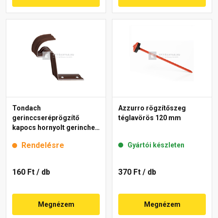
Tondach
Azzurro rögzítőszeg
gerinccseréprögzítő
téglavörös 120 mm
kapocs hornyolt gerinchez
H4 barna
Rendelésre
Gyártói készleten
160 Ft
/ db
370 Ft
/ db
Megnézem
Megnézem