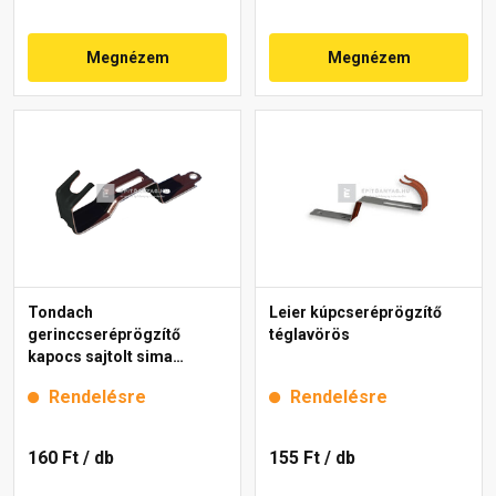
Megnézem
Megnézem
Tondach
Leier kúpcseréprögzítő
gerinccseréprögzítő
téglavörös
kapocs sajtolt sima
gerinchez fekete
Rendelésre
Rendelésre
160 Ft
/ db
155 Ft
/ db