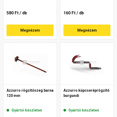
580 Ft
/ db
160 Ft
/ db
Megnézem
Megnézem
Azzurro rögzítőszeg barna
Azzurro kúpcseréprögzítő
120 mm
burgundi
Gyártói készleten
Gyártói készleten