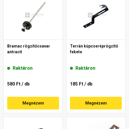
Bramac rögzítőcsavar
Terrán kúpcseréprögzítő
antracit
fekete
Raktáron
Raktáron
580 Ft
/ db
185 Ft
/ db
Megnézem
Megnézem