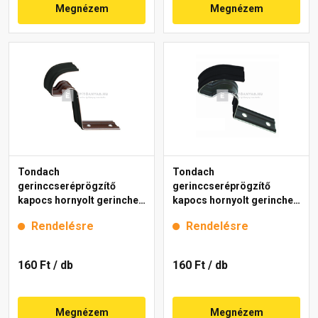
Megnézem
Megnézem
Tondach
Tondach
gerinccseréprögzítő
gerinccseréprögzítő
kapocs hornyolt gerinchez
kapocs hornyolt gerinchez
H4 fekete
H2 fekete
Rendelésre
Rendelésre
160 Ft
/ db
160 Ft
/ db
Megnézem
Megnézem