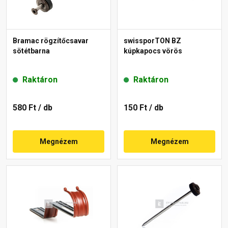
Bramac rögzítőcsavar
swissporTON BZ
sötétbarna
kúpkapocs vörös
Raktáron
Raktáron
580 Ft
/ db
150 Ft
/ db
Megnézem
Megnézem