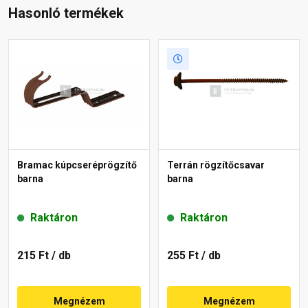
Hasonló termékek
Bramac kúpcseréprögzítő
Terrán rögzítőcsavar
barna
barna
Raktáron
Raktáron
215 Ft
/ db
255 Ft
/ db
Megnézem
Megnézem