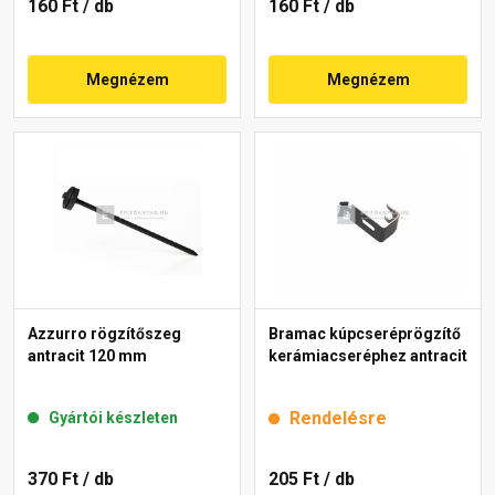
160 Ft
/ db
160 Ft
/ db
Megnézem
Megnézem
Azzurro rögzítőszeg
Bramac kúpcseréprögzítő
antracit 120 mm
kerámiacseréphez antracit
Rendelésre
Gyártói készleten
370 Ft
/ db
205 Ft
/ db