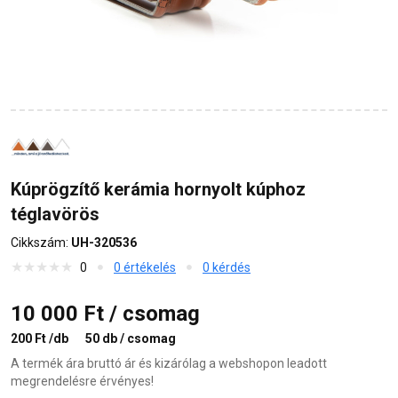
Kúprögzítő kerámia hornyolt kúphoz
téglavörös
Cikkszám:
UH-320536
0
0 értékelés
0 kérdés
10 000 Ft / csomag
200 Ft /db
50 db / csomag
A termék ára bruttó ár és kizárólag a webshopon leadott
megrendelésre érvényes!