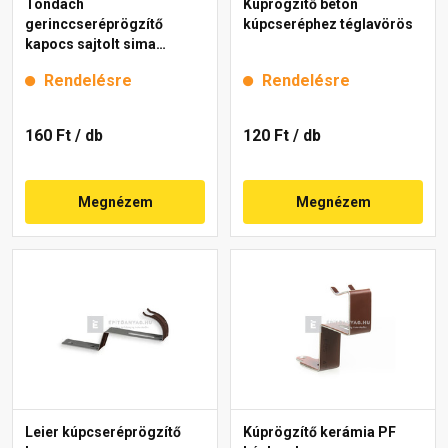
Tondach
Kúprögzítő beton
gerinccseréprögzítő
kúpcseréphez téglavörös
kapocs sajtolt sima
gerinchez gránit
Rendelésre
Rendelésre
160 Ft
/ db
120 Ft
/ db
Megnézem
Megnézem
Leier kúpcseréprögzítő
Kúprögzítő kerámia PF