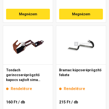
Megnézem
Megnézem
Tondach
Bramac kúpcseréprögzítő
gerinccseréprögzítő
fekete
kapocs sajtolt sima
gerinchez barna
Rendelésre
Rendelésre
160 Ft
/ db
215 Ft
/ db