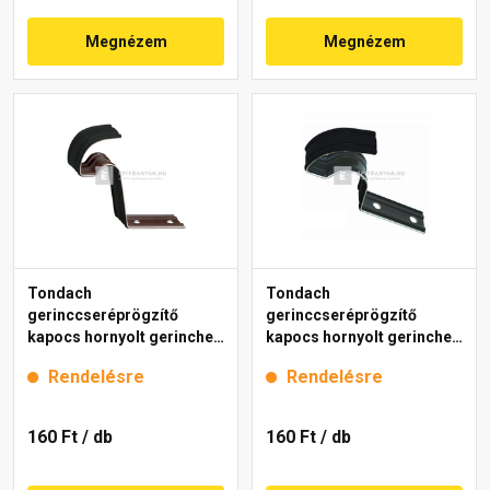
Megnézem
Megnézem
Tondach
Tondach
gerinccseréprögzítő
gerinccseréprögzítő
kapocs hornyolt gerinchez
kapocs hornyolt gerinchez
H4 fekete
H2 fekete
Rendelésre
Rendelésre
160 Ft
/ db
160 Ft
/ db