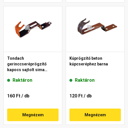
Tondach
Kúprögzítő beton
gerinccseréprögzítő
kúpcseréphez barna
kapocs sajtolt sima
gerinchez piros
Raktáron
Raktáron
160 Ft
/ db
120 Ft
/ db
Megnézem
Megnézem