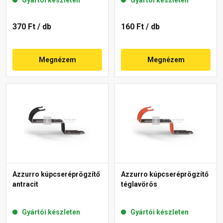
370 Ft
/ db
160 Ft
/ db
Megnézem
Megnézem
Azzurro kúpcseréprögzítő
Azzurro kúpcseréprögzítő
antracit
téglavörös
Gyártói készleten
Gyártói készleten