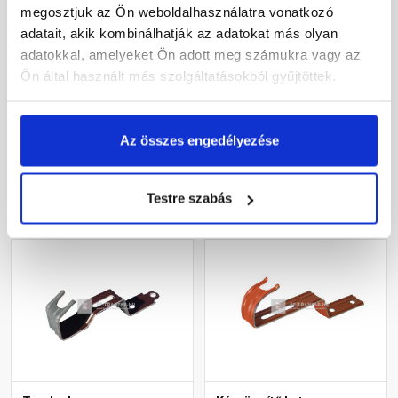
megosztjuk az Ön weboldalhasználatra vonatkozó
Leier kúpcseréprögzítő
Bramac rögzítőcsavar
adatait, akik kombinálhatják az adatokat más olyan
téglavörös
téglavörös
adatokkal, amelyeket Ön adott meg számukra vagy az
Ön által használt más szolgáltatásokból gyűjtöttek.
Rendelésre
Rendelésre
155 Ft
/ db
580 Ft
/ db
Az összes engedélyezése
Megnézem
Megnézem
Testre szabás