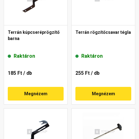
Terrán kúpcseréprögzítő
Terrán rögzítőcsavar tégla
barna
Raktáron
Raktáron
185 Ft
/ db
255 Ft
/ db
Megnézem
Megnézem