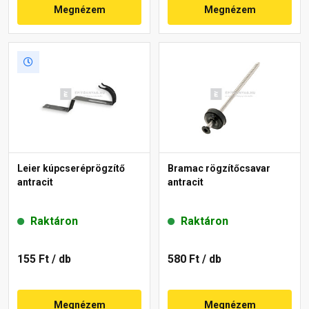
Megnézem
Megnézem
Leier kúpcseréprögzítő
Bramac rögzítőcsavar
antracit
antracit
Raktáron
Raktáron
155 Ft
/ db
580 Ft
/ db
Megnézem
Megnézem