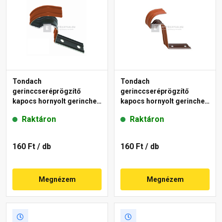
Tondach
Tondach
gerinccseréprögzítő
gerinccseréprögzítő
kapocs hornyolt gerinchez
kapocs hornyolt gerinchez
H2 piros
H4 piros
Raktáron
Raktáron
160 Ft
/ db
160 Ft
/ db
Megnézem
Megnézem