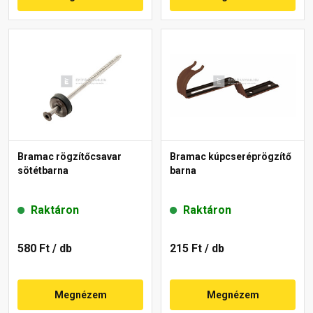
Bramac rögzítőcsavar
Bramac kúpcseréprögzítő
sötétbarna
barna
Raktáron
Raktáron
580 Ft
/ db
215 Ft
/ db
Megnézem
Megnézem