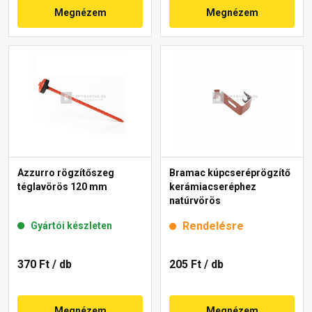
Megnézem
Megnézem
Azzurro rögzítőszeg
Bramac kúpcseréprögzítő
téglavörös 120 mm
kerámiacseréphez
natúrvörös
Rendelésre
Gyártói készleten
370 Ft
/ db
205 Ft
/ db
Megnézem
Megnézem