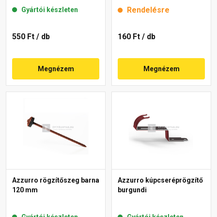
H2 barna
Rendelésre
Gyártói készleten
550 Ft
/ db
160 Ft
/ db
Megnézem
Megnézem
Azzurro rögzítőszeg barna
Azzurro kúpcseréprögzítő
120 mm
burgundi
Gyártói készleten
Gyártói készleten