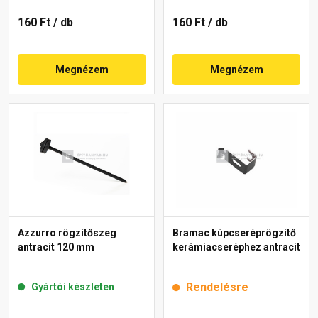
160 Ft
/ db
160 Ft
/ db
Megnézem
Megnézem
Azzurro rögzítőszeg
Bramac kúpcseréprögzítő
antracit 120 mm
kerámiacseréphez antracit
Rendelésre
Gyártói készleten