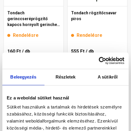
Tondach
Tondach rögzítőcsavar
gerinccseréprögzítő
piros
kapocs hornyolt gerinchez
H4 gránit
Rendelésre
Rendelésre
160 Ft
/ db
555 Ft
/ db
Megnézem
Megnézem
Beleegyezés
Részletek
A sütikről
Ez a weboldal sütiket használ
Sütiket használunk a tartalmak és hirdetések személyre
szabásához, közösségi funkciók biztosításához,
valamint weboldalforgalmunk elemzéséhez. Ezenkívül
közösségi média-, hirdető- és elemező partnereinkkel