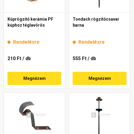
Kúprögzítő kerámia PF
Tondach rögzítőcsavar
kúphoz téglavörös
barna
Rendelésre
Rendelésre
210 Ft
/ db
555 Ft
/ db
Megnézem
Megnézem