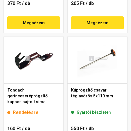
370 Ft
/ db
205 Ft
/ db
Megnézem
Megnézem
Tondach
Kúprögzítő csavar
gerinccseréprögzítő
téglavörös 5x110 mm
kapocs sajtolt sima
gerinchez fekete
Rendelésre
Gyártói készleten
160 Ft
/ db
550 Ft
/ db