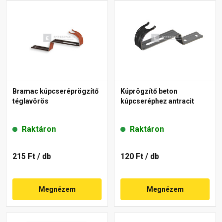
Bramac kúpcseréprögzítő
Kúprögzítő beton
téglavörös
kúpcseréphez antracit
Raktáron
Raktáron
215 Ft
/ db
120 Ft
/ db
Megnézem
Megnézem