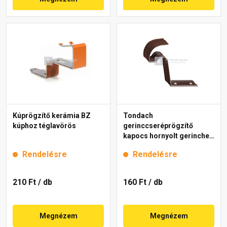
Kúprögzítő kerámia BZ
Tondach
kúphoz téglavörös
gerinccseréprögzítő
kapocs hornyolt gerinchez
H4 barna
Rendelésre
Rendelésre
210 Ft
/ db
160 Ft
/ db
Megnézem
Megnézem