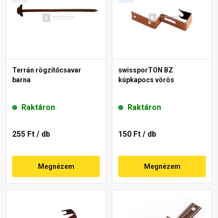
Terrán rögzítőcsavar
swissporTON BZ
barna
kúpkapocs vörös
Raktáron
Raktáron
255 Ft
/ db
150 Ft
/ db
Megnézem
Megnézem