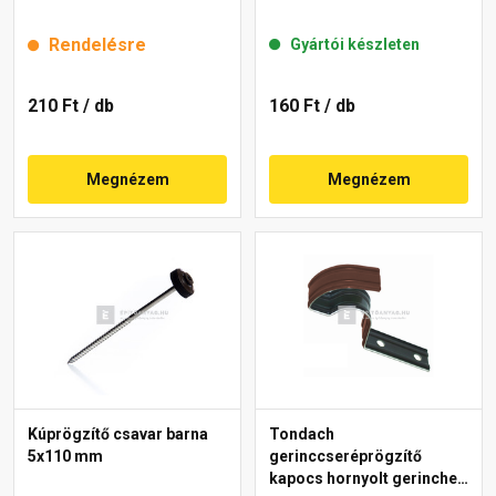
Rendelésre
Gyártói készleten
210 Ft
/ db
160 Ft
/ db
Megnézem
Megnézem
Kúprögzítő csavar barna
Tondach
5x110 mm
gerinccseréprögzítő
kapocs hornyolt gerinchez