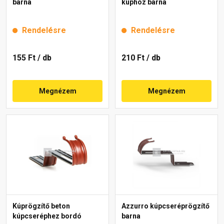
barna
kúphoz barna
Rendelésre
Rendelésre
155 Ft
/ db
210 Ft
/ db
Megnézem
Megnézem
Kúprögzítő beton
Azzurro kúpcseréprögzítő
kúpcseréphez bordó
barna