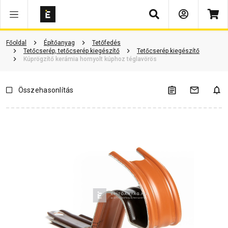
Keresés
Vásárlói vélemények
Kérdések és válaszok
Kapcsolódó cikkek
Főoldal
Építőanyag
Tetőfedés
Tetőcserép, tetőcserép kiegészítő
Tetőcserép kiegészítő
Kúprögzítő kerámia hornyolt kúphoz téglavörös
Összehasonlítás