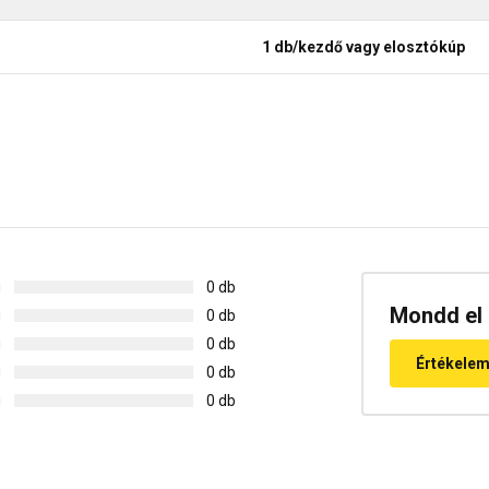
1 db/kezdő vagy elosztókúp
g
0 db
Mondd el 
g
0 db
g
0 db
Értékele
g
0 db
g
0 db