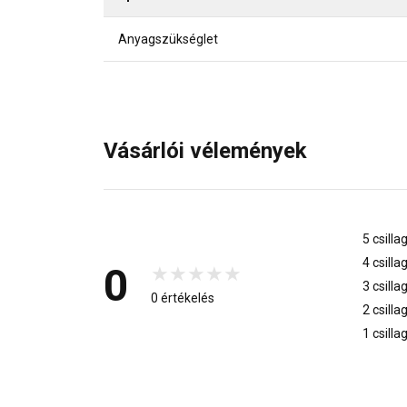
Anyagszükséglet
Vásárlói vélemények
5 csilla
4 csilla
0
3 csilla
0 értékelés
2 csilla
1 csilla