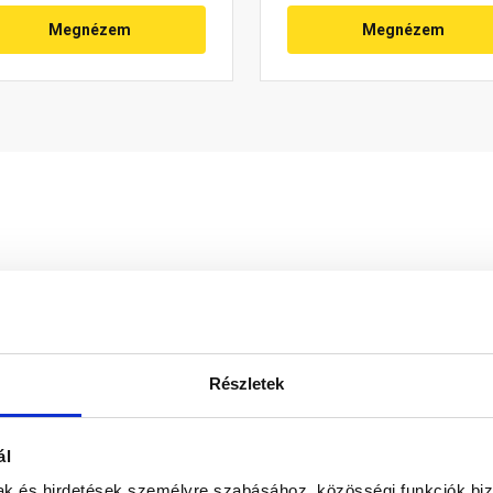
Megnézem
Megnézem
 és viharálló rögzítésére használt elem.
Részletek
ál
mak és hirdetések személyre szabásához, közösségi funkciók biz