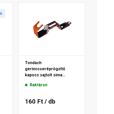
tő
Tondach
gerinccseréprögzítő
kapocs sajtolt sima
gerinchez piros
Raktáron
160 Ft
/ db