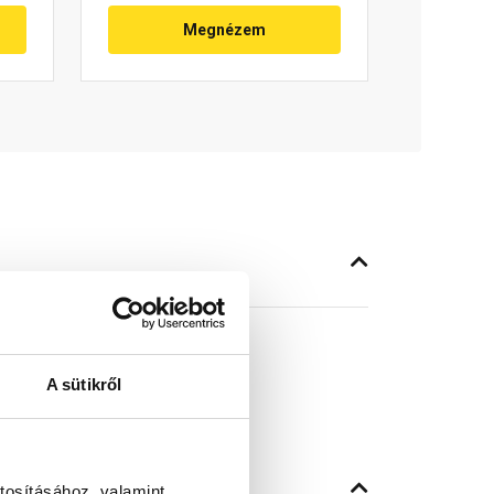
Megnézem
A sütikről
tosításához, valamint