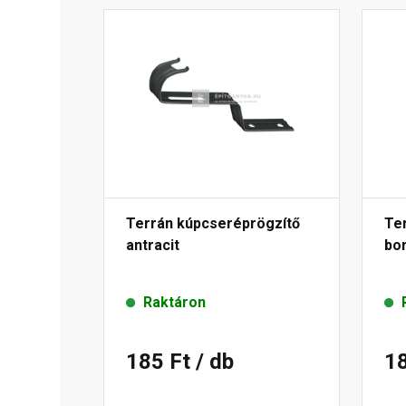
Terrán kúpcseréprögzítő
Te
antracit
bo
Raktáron
185 Ft
/ db
1