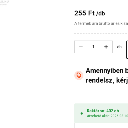
255 Ft
/db
A termék ára bruttó ár és ki
db
Amennyiben 
rendelsz, kérj
Raktáron: 402 db
Átvehető akár: 2026-08-1