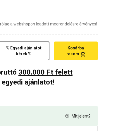
zárólag a webshopon leadott megrendelésre érvényes!
% Egyedi ajánlatot
Kosárba
kérek %
rakom
bruttó
300.000 Ft felett
 egyedi ajánlatot!
Mit jelent?
0