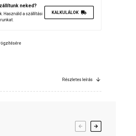
zállítunk neked?
KALKULÁLOK
uk. Használd a szállítási
orunkat.
rögzítésére
Részletes leírás
Előző
Következő