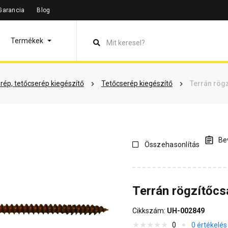
Garancia
Blog
leírás
Termékinformáció
Vásárlói vélemények
Kérdések 
Termékek
rép, tetőcserép kiegészítő
Tetőcserép kiegészítő
Terrán rög
Bev
Összehasonlítás
Terrán rögzítőcs
Cikkszám:
UH-002849
0
0 értékelés