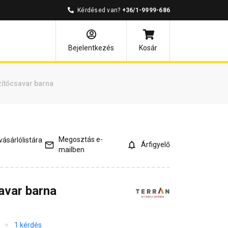
Kérdésed van?
+36/1-9999-686
és válaszok
Kapcsolódó cikkek
Bejelentkezés
Kosár
zítőcsavar barna
Megosztás e-
ásárlólistára
Árfigyelő
mailben
avar barna
1 kérdés