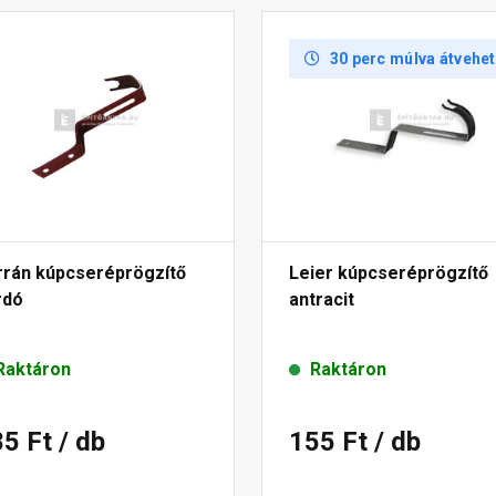
30 perc múlva átvehe
rrán kúpcseréprögzítő
Leier kúpcseréprögzítő
rdó
antracit
Raktáron
Raktáron
85 Ft
/ db
155 Ft
/ db