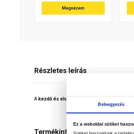
Megnézem
Részletes leírás
A
kezdő és elosztó kúpcserepek
biztonságos
Beleegyezés
Ez a weboldal sütiket haszn
Termékinformáció
Sütiket használunk a tartal