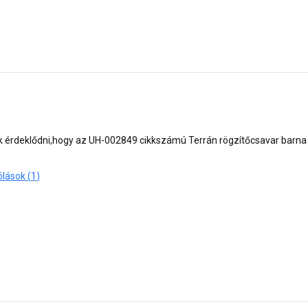
ék érdeklődni,hogy az UH-002849 cikkszámú Terrán rögzítőcsavar barna
Hozzászólások (
1
)