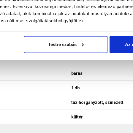
hez. Ezenkívül közösségi média-, hirdető- és elemező partner
zó adatait, akik kombinálhatják az adatokat más olyan adatokka
sznált más szolgáltatásokból gyűjtöttek.
Testre szabás
Az 
kúpcserép rögzítő
Terrán
barna
1 db
tűzihorganyzott, színezett
kültér