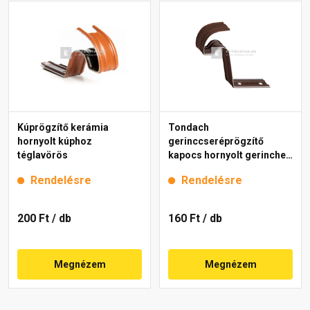
Kúprögzítő kerámia
Tondach
hornyolt kúphoz
gerinccseréprögzítő
téglavörös
kapocs hornyolt gerinchez
H4 barna
Rendelésre
Rendelésre
200 Ft
/ db
160 Ft
/ db
Megnézem
Megnézem