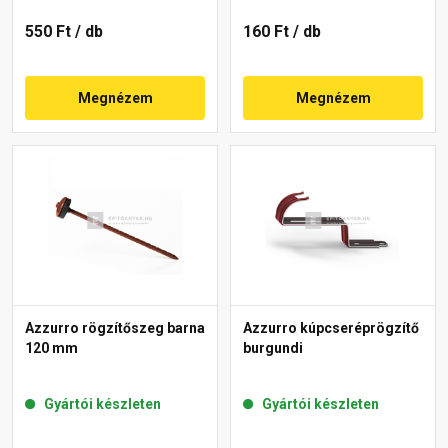
550 Ft
/ db
160 Ft
/ db
Megnézem
Megnézem
Azzurro rögzítőszeg barna
Azzurro kúpcseréprögzítő
120 mm
burgundi
Gyártói készleten
Gyártói készleten