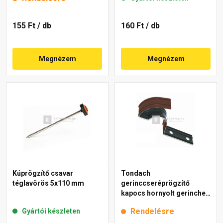
155 Ft
/ db
160 Ft
/ db
Megnézem
Megnézem
Kúprögzítő csavar
Tondach
téglavörös 5x110 mm
gerinccseréprögzítő
kapocs hornyolt gerinchez
H2 barna
Rendelésre
Gyártói készleten