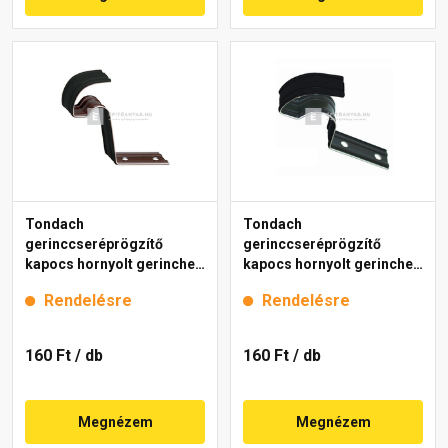
Tondach
Tondach
gerinccseréprögzítő
gerinccseréprögzítő
kapocs hornyolt gerinchez
kapocs hornyolt gerinchez
H4 fekete
H2 fekete
Rendelésre
Rendelésre
160 Ft
/ db
160 Ft
/ db
Megnézem
Megnézem