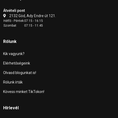
Átvételi pont
2132 Göd, Ady Endre út 121.
Hétfő - Péntek
07:15 - 16:15
Szombat
07:15 - 11:45
Rólunk
Kik vagyunk?
Elérhetőségeink
Olvasd blogunkat is!
Rólunk írták
Kövess minket TikTokon!
Hírlevél