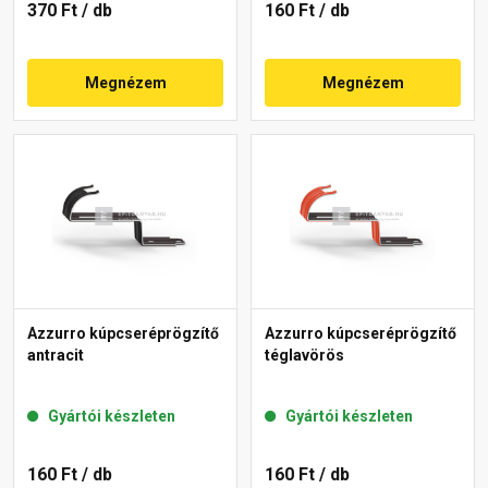
370 Ft
/ db
160 Ft
/ db
Megnézem
Megnézem
Azzurro kúpcseréprögzítő
Azzurro kúpcseréprögzítő
antracit
téglavörös
Gyártói készleten
Gyártói készleten
160 Ft
/ db
160 Ft
/ db