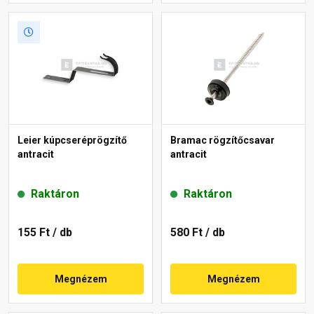
Leier kúpcseréprögzítő
Bramac rögzítőcsavar
antracit
antracit
Raktáron
Raktáron
155 Ft
/ db
580 Ft
/ db
Megnézem
Megnézem