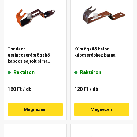
Tondach
Kúprögzítő beton
gerinccseréprögzítő
kúpcseréphez barna
kapocs sajtolt sima
gerinchez piros
Raktáron
Raktáron
160 Ft
/ db
120 Ft
/ db
Megnézem
Megnézem