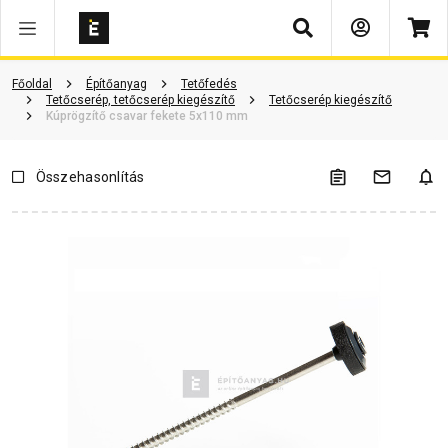
Keresés
Vásárlói vélemények
Kérdések és válaszok
Kapcsolódó cikkek
Főoldal
Építőanyag
Tetőfedés
Tetőcserép, tetőcserép kiegészítő
Tetőcserép kiegészítő
Kúprögzítő csavar fekete 5x110 mm
Összehasonlítás