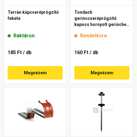
Terrán kúpcseréprögzítő
Tondach
fekete
gerinccseréprögzítő
kapocs hornyolt gerinchez
H4 gránit
Raktáron
Rendelésre
185 Ft
/ db
160 Ft
/ db
Megnézem
Megnézem