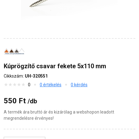
Kúprögzítő csavar fekete 5x110 mm
Cikkszám:
UH-320551
0
0 értékelés
0 kérdés
550 Ft
/db
A termék ára bruttó ár és kizárólag a webshopon leadott
megrendelésre érvényes!