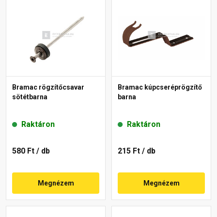
Bramac rögzítőcsavar
Bramac kúpcseréprögzítő
sötétbarna
barna
Raktáron
Raktáron
580 Ft
/ db
215 Ft
/ db
Megnézem
Megnézem