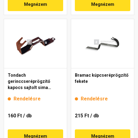
Megnézem
Megnézem
Tondach
Bramac kúpcseréprögzítő
gerinccseréprögzítő
fekete
kapocs sajtolt sima
gerinchez barna
Rendelésre
Rendelésre
160 Ft
/ db
215 Ft
/ db
Megnézem
Megnézem