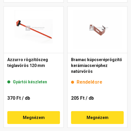
Azzurro rögzítőszeg
Bramac kúpcseréprögzítő
téglavörös 120 mm
kerámiacseréphez
natúrvörös
Rendelésre
Gyártói készleten
370 Ft
/ db
205 Ft
/ db
Megnézem
Megnézem