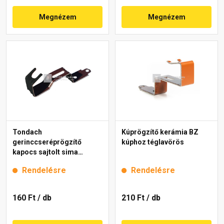
Megnézem
Megnézem
Tondach
Kúprögzítő kerámia BZ
gerinccseréprögzítő
kúphoz téglavörös
kapocs sajtolt sima
gerinchez fekete
Rendelésre
Rendelésre
160 Ft
/ db
210 Ft
/ db