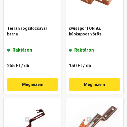
Terrán rögzítőcsavar
swissporTON BZ
barna
kúpkapocs vörös
Raktáron
Raktáron
255 Ft
/ db
150 Ft
/ db
Megnézem
Megnézem