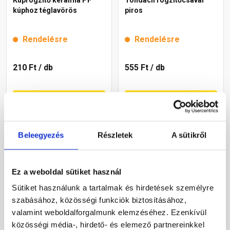
kúphoz téglavörös
piros
Rendelésre
Rendelésre
210 Ft
/ db
555 Ft
/ db
Megnézem
Megnézem
Beleegyezés
Részletek
A sütikről
Ez a weboldal sütiket használ
Sütiket használunk a tartalmak és hirdetések személyre
szabásához, közösségi funkciók biztosításához,
valamint weboldalforgalmunk elemzéséhez. Ezenkívül
Leier kúpcseréprögzítő
Bramac rögzítőcsavar
közösségi média-, hirdető- és elemező partnereinkkel
téglavörös
téglavörös