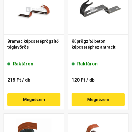
Bramac kúpcseréprögzítő
Kúprögzítő beton
téglavörös
kúpcseréphez antracit
Raktáron
Raktáron
215 Ft
/ db
120 Ft
/ db
Megnézem
Megnézem