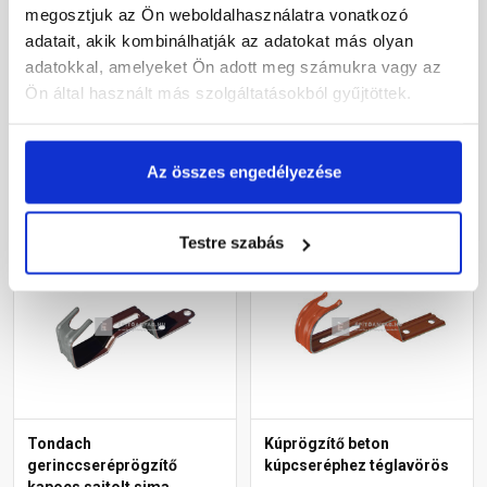
megosztjuk az Ön weboldalhasználatra vonatkozó
adatait, akik kombinálhatják az adatokat más olyan
Rendelésre
Rendelésre
adatokkal, amelyeket Ön adott meg számukra vagy az
Ön által használt más szolgáltatásokból gyűjtöttek.
155 Ft
/ db
580 Ft
/ db
Az összes engedélyezése
Megnézem
Megnézem
Testre szabás
Tondach
Kúprögzítő beton
gerinccseréprögzítő
kúpcseréphez téglavörös
kapocs sajtolt sima