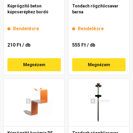
Kúprögzítő beton
Tondach rögzítőcsavar
kúpcseréphez bordó
barna
Rendelésre
Rendelésre
210 Ft
/ db
555 Ft
/ db
Megnézem
Megnézem
Kúprögzítő kerámia PF
Tondach rögzítőcsavar