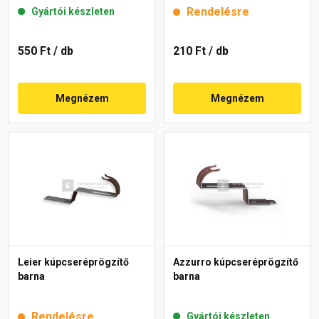
Rendelésre
Gyártói készleten
550 Ft
/ db
210 Ft
/ db
Megnézem
Megnézem
Leier kúpcseréprögzítő
Azzurro kúpcseréprögzítő
barna
barna
Rendelésre
Gyártói készleten