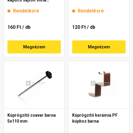
gerinchez gránit
Rendelésre
Rendelésre
160 Ft
/ db
120 Ft
/ db
Megnézem
Megnézem
Kúprögzítő csavar barna
Kúprögzítő kerámia PF
5x110 mm
kúphoz barna