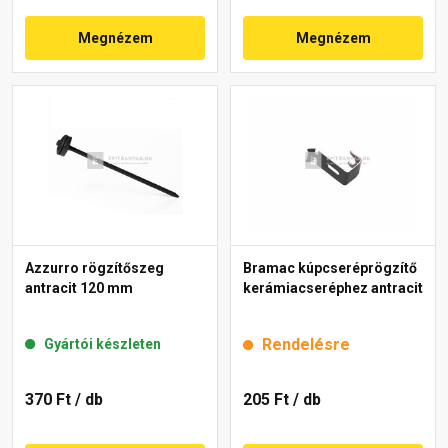
Megnézem
Megnézem
Azzurro rögzítőszeg
Bramac kúpcseréprögzítő
antracit 120 mm
kerámiacseréphez antracit
Rendelésre
Gyártói készleten
370 Ft
/ db
205 Ft
/ db