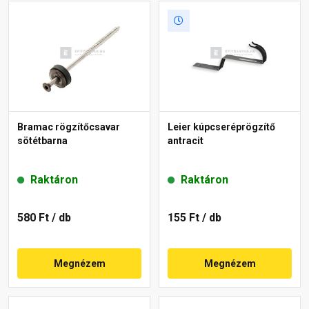
Bramac rögzítőcsavar
Leier kúpcseréprögzítő
sötétbarna
antracit
Raktáron
Raktáron
580 Ft
/ db
155 Ft
/ db
Megnézem
Megnézem