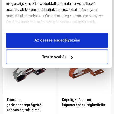
megosztjuk az Ön weboldalhasználatra vonatkozó
adatait, akik kombinálhatják az adatokat más olyan
Rendelésre
Rendelésre
adatokkal, amelyeket Ön adott meg számukra vagy az
Ön által használt más szolgáltatásokból gyűjtöttek.
155 Ft
/ db
580 Ft
/ db
Az összes engedélyezése
Megnézem
Megnézem
Testre szabás
Tondach
Kúprögzítő beton
gerinccseréprögzítő
kúpcseréphez téglavörös
kapocs sajtolt sima