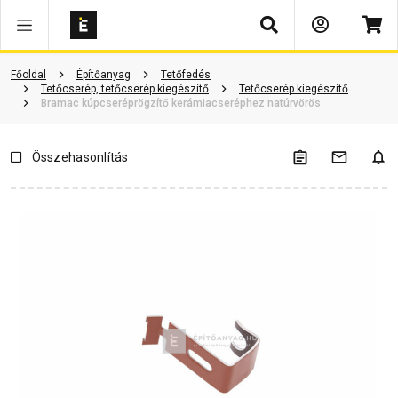
Keresés
Vásárlói vélemények
Kérdések és válaszok
Kapcsolódó cikkek
Főoldal
Építőanyag
Tetőfedés
Tetőcserép, tetőcserép kiegészítő
Tetőcserép kiegészítő
Bramac kúpcseréprögzítő kerámiacseréphez natúrvörös
Összehasonlítás