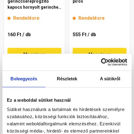
gerinccseréprögzítő
piros
kapocs hornyolt gerinchez
H4 gránit
Rendelésre
Rendelésre
160 Ft
/ db
555 Ft
/ db
Megnézem
Megnézem
Beleegyezés
Részletek
A sütikről
Ez a weboldal sütiket használ
Sütiket használunk a tartalmak és hirdetések személyre
szabásához, közösségi funkciók biztosításához,
Leier kúpcseréprögzítő
Bramac rögzítőcsavar
valamint weboldalforgalmunk elemzéséhez. Ezenkívül
téglavörös
téglavörös
közösségi média-, hirdető- és elemező partnereinkkel