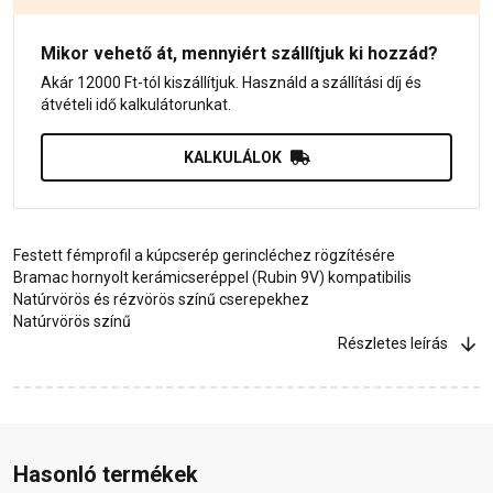
Mikor vehető át, mennyiért szállítjuk ki hozzád?
Akár 12000 Ft-tól kiszállítjuk. Használd a szállítási díj és
átvételi idő kalkulátorunkat.
KALKULÁLOK
Festett fémprofil a kúpcserép gerincléchez rögzítésére
Bramac hornyolt kerámicseréppel (Rubin 9V) kompatibilis
Natúrvörös és rézvörös színű cserepekhez
Natúrvörös színű
Részletes leírás
Hasonló termékek