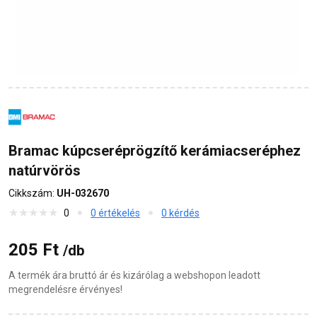
Bramac kúpcseréprögzítő kerámiacseréphez
natúrvörös
Cikkszám:
UH-032670
0
0 értékelés
0 kérdés
205 Ft
/db
A termék ára bruttó ár és kizárólag a webshopon leadott
megrendelésre érvényes!