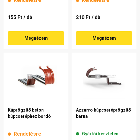
Rendelésre
Rendelésre
155 Ft
/ db
210 Ft
/ db
Megnézem
Megnézem
Kúprögzítő beton
Azzurro kúpcseréprögzítő
kúpcseréphez bordó
barna
Rendelésre
Gyártói készleten