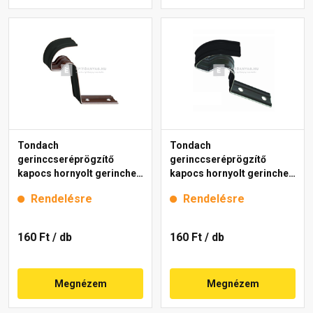
Tondach
Tondach
gerinccseréprögzítő
gerinccseréprögzítő
kapocs hornyolt gerinchez
kapocs hornyolt gerinchez
H4 fekete
H2 fekete
Rendelésre
Rendelésre
160 Ft
/ db
160 Ft
/ db
Megnézem
Megnézem