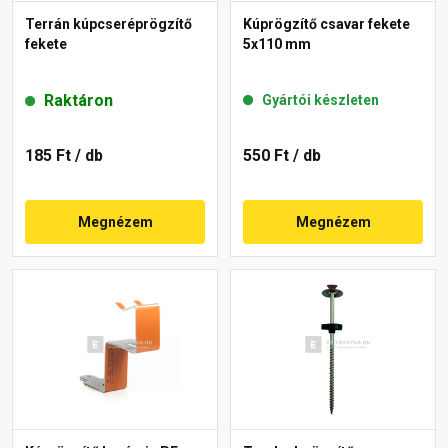
Terrán kúpcseréprögzítő
Kúprögzítő csavar fekete
fekete
5x110 mm
Raktáron
Gyártói készleten
185 Ft
/ db
550 Ft
/ db
Megnézem
Megnézem