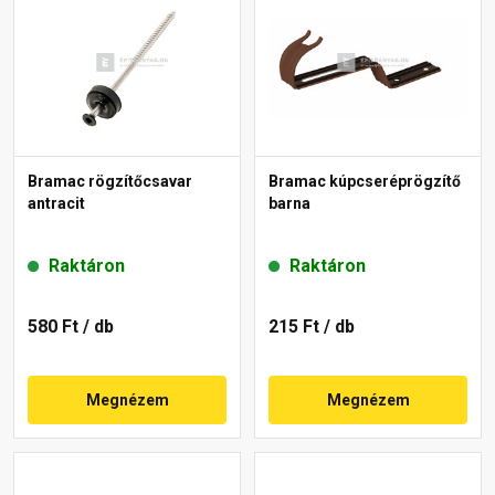
Bramac rögzítőcsavar
Bramac kúpcseréprögzítő
antracit
barna
Raktáron
Raktáron
580 Ft
/ db
215 Ft
/ db
Megnézem
Megnézem