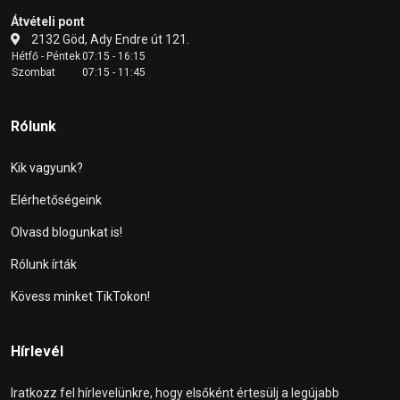
Átvételi pont
2132 Göd, Ady Endre út 121.
Hétfő - Péntek
07:15 - 16:15
Szombat
07:15 - 11:45
Rólunk
Kik vagyunk?
Elérhetőségeink
Olvasd blogunkat is!
Rólunk írták
Kövess minket TikTokon!
Hírlevél
Iratkozz fel hírlevelünkre, hogy elsőként értesülj a legújabb