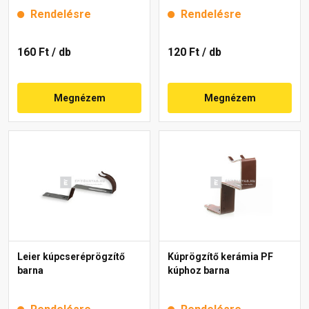
gerinchez gránit
Rendelésre
Rendelésre
160 Ft
/ db
120 Ft
/ db
Megnézem
Megnézem
Leier kúpcseréprögzítő
Kúprögzítő kerámia PF
barna
kúphoz barna