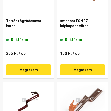
Terrán rögzítőcsavar
swissporTON BZ
barna
kúpkapocs vörös
Raktáron
Raktáron
255 Ft
/ db
150 Ft
/ db
Megnézem
Megnézem