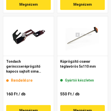
Megnézem
Megnézem
Tondach
Kúprögzítő csavar
gerinccseréprögzítő
téglavörös 5x110 mm
kapocs sajtolt sima
gerinchez fekete
Rendelésre
Gyártói készleten
160 Ft
/ db
550 Ft
/ db
Megnézem
Megnézem