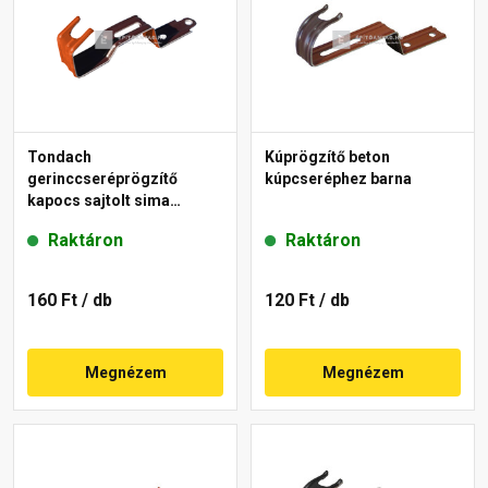
Tondach
Kúprögzítő beton
gerinccseréprögzítő
kúpcseréphez barna
kapocs sajtolt sima
gerinchez piros
Raktáron
Raktáron
160 Ft
/ db
120 Ft
/ db
Megnézem
Megnézem