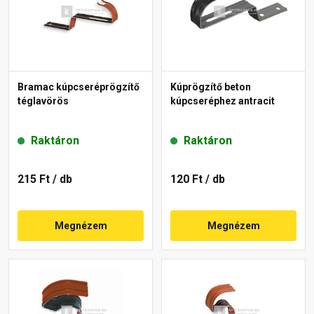
Bramac kúpcseréprögzítő
Kúprögzítő beton
téglavörös
kúpcseréphez antracit
Raktáron
Raktáron
215 Ft
/ db
120 Ft
/ db
Megnézem
Megnézem