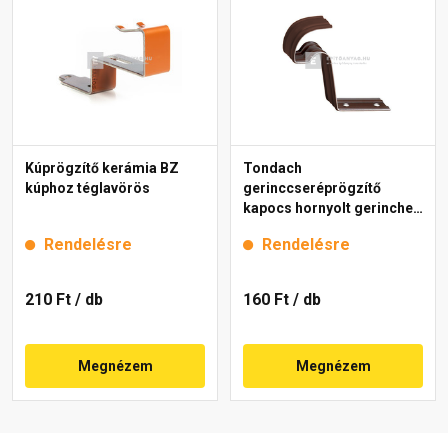
Kúprögzítő kerámia BZ
Tondach
kúphoz téglavörös
gerinccseréprögzítő
kapocs hornyolt gerinchez
H4 barna
Rendelésre
Rendelésre
210 Ft
/ db
160 Ft
/ db
Megnézem
Megnézem