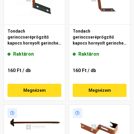
Tondach
Tondach
gerinccseréprögzítő
gerinccseréprögzítő
kapocs hornyolt gerinchez
kapocs hornyolt gerinchez
H2 piros
H4 piros
Raktáron
Raktáron
160 Ft
/ db
160 Ft
/ db
Megnézem
Megnézem