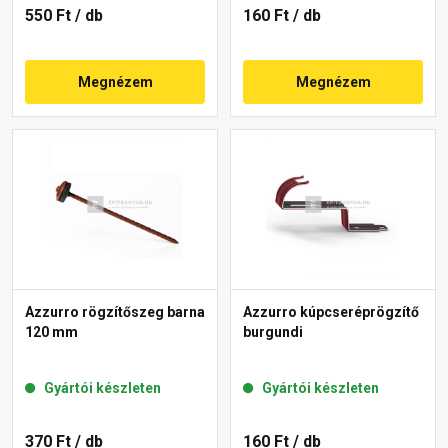
550 Ft
/ db
160 Ft
/ db
Megnézem
Megnézem
Azzurro rögzítőszeg barna
Azzurro kúpcseréprögzítő
120 mm
burgundi
Gyártói készleten
Gyártói készleten
370 Ft
/ db
160 Ft
/ db