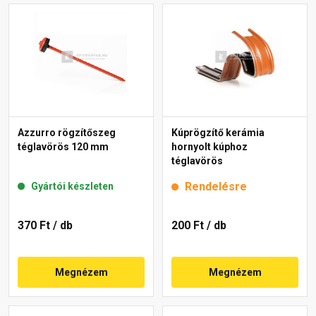
Azzurro rögzítőszeg
Kúprögzítő kerámia
téglavörös 120 mm
hornyolt kúphoz
téglavörös
Rendelésre
Gyártói készleten
370 Ft
/ db
200 Ft
/ db
Megnézem
Megnézem