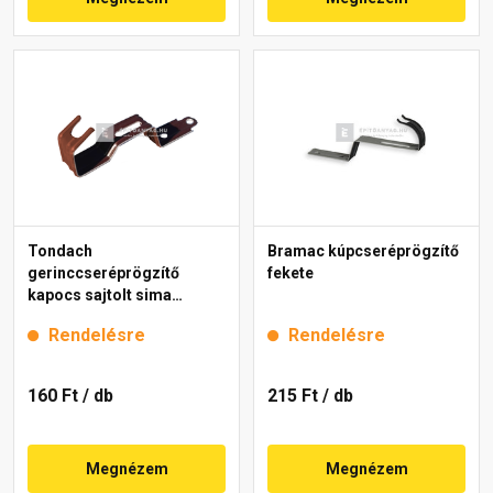
Tondach
Bramac kúpcseréprögzítő
gerinccseréprögzítő
fekete
kapocs sajtolt sima
gerinchez barna
Rendelésre
Rendelésre
160 Ft
/ db
215 Ft
/ db
Megnézem
Megnézem