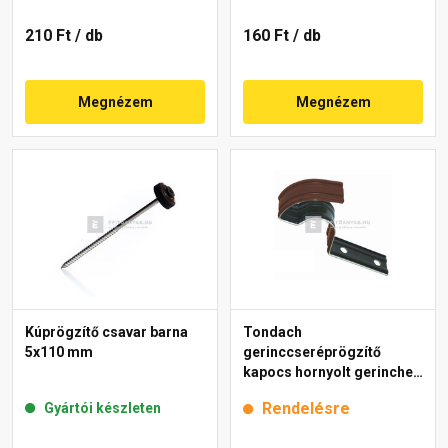
210 Ft
/ db
160 Ft
/ db
Megnézem
Megnézem
Kúprögzítő csavar barna
Tondach
5x110 mm
gerinccseréprögzítő
kapocs hornyolt gerinchez
H2 barna
Rendelésre
Gyártói készleten