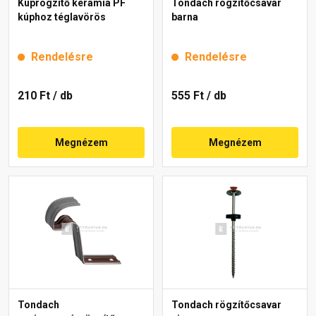
Kúprögzítő kerámia PF
Tondach rögzítőcsavar
kúphoz téglavörös
barna
Rendelésre
Rendelésre
210 Ft
/ db
555 Ft
/ db
Megnézem
Megnézem
Tondach
Tondach rögzítőcsavar