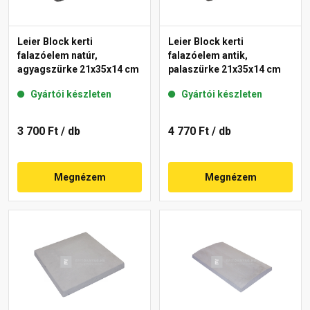
Leier Block kerti
Leier Block kerti
falazóelem natúr,
falazóelem antik,
agyagszürke 21x35x14 cm
palaszürke 21x35x14 cm
Gyártói készleten
Gyártói készleten
3 700 Ft
/ db
4 770 Ft
/ db
Megnézem
Megnézem