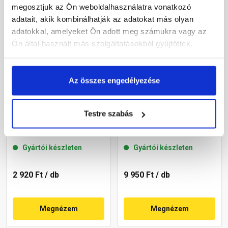
megosztjuk az Ön weboldalhasználatra vonatkozó
adatait, akik kombinálhatják az adatokat más olyan
adatokkal, amelyeket Ön adott meg számukra vagy az
Ön által használt más szolgáltatásokból gyűjtöttek.
Az összes engedélyezése
Leier lábazati kúpos fedlap
Leier lábazati kúpos fedlap
Testre szabás
finombeton szürke
finomszórt szürke 50x49x4
25x49x4 cm
cm
Gyártói készleten
Gyártói készleten
2 920 Ft
/ db
9 950 Ft
/ db
Megnézem
Megnézem