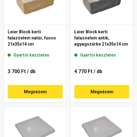
Leier Block kerti
Leier Block kerti
falazóelem natúr, fuoco
falazóelem antik,
21x35x14 cm
agyagszürke 21x35x14 cm
Gyártói készleten
Gyártói készleten
3 700 Ft
/ db
4 770 Ft
/ db
Megnézem
Megnézem