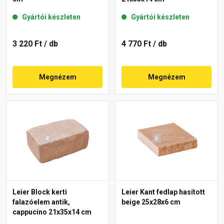
Gyártói készleten
Gyártói készleten
3 220 Ft
/ db
4 770 Ft
/ db
Megnézem
Megnézem
Leier Block kerti
Leier Kant fedlap hasított
falazóelem antik,
beige 25x28x6 cm
cappucino 21x35x14 cm