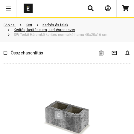
Keresés
Vásárlói vélemények
Kérdések és válaszok
Kapcsolódó cikkek
Főoldal
Kert
Kerítés és falak
Kerítés, kerítéselem, kerítésrendszer
SW Térkő Háromkő kerítés normálkő hamu 40x20x16 cm
Összehasonlítás