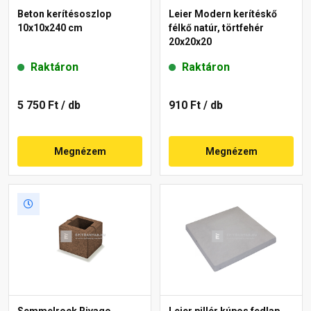
Beton kerítésoszlop
Leier Modern kerítéskő
10x10x240 cm
félkő natúr, törtfehér
20x20x20
Raktáron
Raktáron
5 750 Ft
/ db
910 Ft
/ db
Megnézem
Megnézem
Semmelrock Rivago
Leier pillér kúpos fedlap