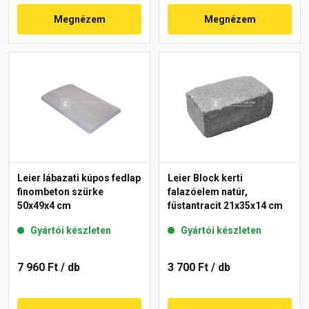
Megnézem
Megnézem
Leier lábazati kúpos fedlap
Leier Block kerti
finombeton szürke
falazóelem natúr,
50x49x4 cm
füstantracit 21x35x14 cm
Gyártói készleten
Gyártói készleten
7 960 Ft
/ db
3 700 Ft
/ db