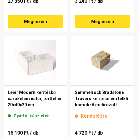
27 350 Ft
/ db
3 240 Ft
/ db
Megnézem
Megnézem
Leier Modern kerítéskő
Semmelrock Bradstone
sarokelem natúr, törtfehér
Travero kerítéselem félkő
20x40x20 cm
homokkő melírozott
20x20x15 cm
Rendelésre
Gyártói készleten
16 100 Ft
/ db
4 720 Ft
/ db