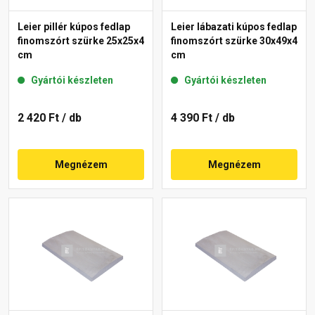
Leier pillér kúpos fedlap
Leier lábazati kúpos fedlap
finomszórt szürke 25x25x4
finomszórt szürke 30x49x4
cm
cm
Gyártói készleten
Gyártói készleten
2 420 Ft
/ db
4 390 Ft
/ db
Megnézem
Megnézem