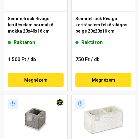
Semmelrock Rivago
Semmelrock Rivago
kerítéselem normálkő
kerítéselem félkő világos
mokka 20x40x16 cm
beige 20x20x16 cm
Raktáron
Raktáron
1 500 Ft
/ db
750 Ft
/ db
Megnézem
Megnézem