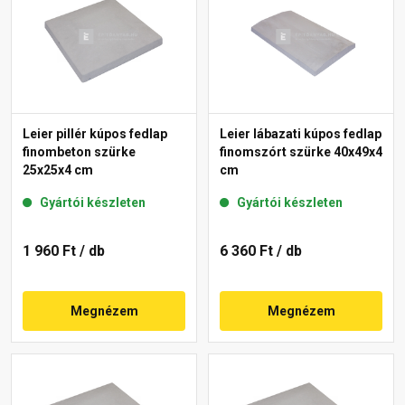
Leier pillér kúpos fedlap
Leier lábazati kúpos fedlap
finombeton szürke
finomszórt szürke 40x49x4
25x25x4 cm
cm
Gyártói készleten
Gyártói készleten
1 960 Ft
/ db
6 360 Ft
/ db
Megnézem
Megnézem