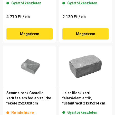
Gyártói készleten
Gyártói készleten
4 770 Ft
/ db
2 120 Ft
/ db
Megnézem
Megnézem
Semmelrock Castello
Leier Block kerti
kerítéselem fedlap szürke-
falazóelem antik,
fekete 25x33x8 cm
füstantracit 21x35x14 cm
Rendelésre
Gyártói készleten