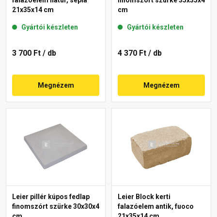
21x35x14 cm
cm
Gyártói készleten
Gyártói készleten
3 700 Ft
/ db
4 370 Ft
/ db
Megnézem
Megnézem
Leier pillér kúpos fedlap
Leier Block kerti
finomszórt szürke 30x30x4
falazóelem antik, fuoco
cm
21x35x14 cm