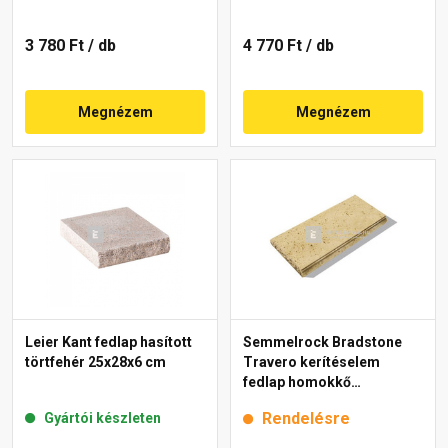
3 780 Ft
/ db
4 770 Ft
/ db
Megnézem
Megnézem
Leier Kant fedlap hasított
Semmelrock Bradstone
törtfehér 25x28x6 cm
Travero kerítéselem
fedlap homokkő
melírozott 23x50x5 cm
Rendelésre
Gyártói készleten