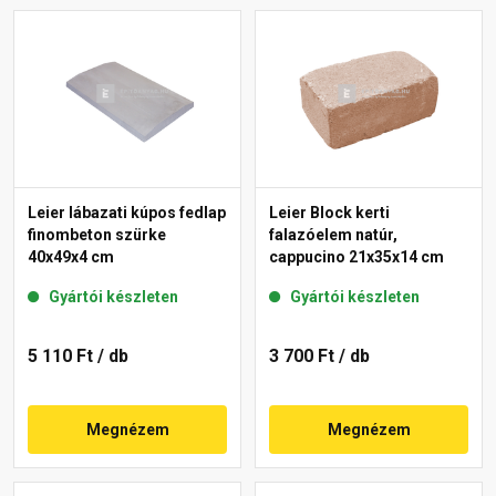
Leier lábazati kúpos fedlap
Leier Block kerti
finombeton szürke
falazóelem natúr,
40x49x4 cm
cappucino 21x35x14 cm
Gyártói készleten
Gyártói készleten
5 110 Ft
/ db
3 700 Ft
/ db
Megnézem
Megnézem