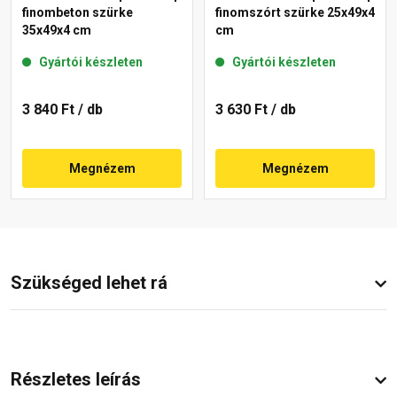
finombeton szürke
finomszórt szürke 25x49x4
35x49x4 cm
cm
Gyártói készleten
Gyártói készleten
3 840 Ft
/ db
3 630 Ft
/ db
Megnézem
Megnézem
Szükséged lehet rá
Részletes leírás