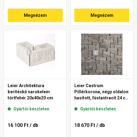
Megnézem
Megnézem
Leier Architektura
Leier Castrum
kerítéskő sarokelem
Pillérkorona, négy oldalon
törtfehér 20x40x20 cm
hasított, füstantracit 24 cm
falhoz
Gyártói készleten
Gyártói készleten
16 100 Ft
/ db
18 670 Ft
/ db