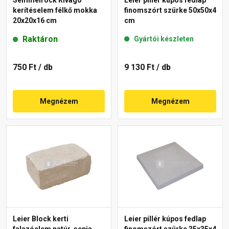
kerítéselem félkő mokka
finomszórt szürke 50x50x4
20x20x16 cm
cm
Raktáron
Gyártói készleten
750 Ft
/ db
9 130 Ft
/ db
Megnézem
Megnézem
Leier Block kerti
Leier pillér kúpos fedlap
falazóelem natúr, sepia
finomszórt szürke 35x35x4