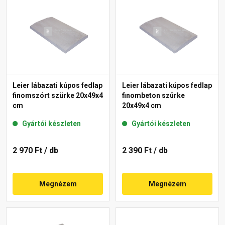
Leier lábazati kúpos fedlap
Leier lábazati kúpos fedlap
finomszórt szürke 20x49x4
finombeton szürke
cm
20x49x4 cm
Gyártói készleten
Gyártói készleten
2 970 Ft
/ db
2 390 Ft
/ db
Megnézem
Megnézem