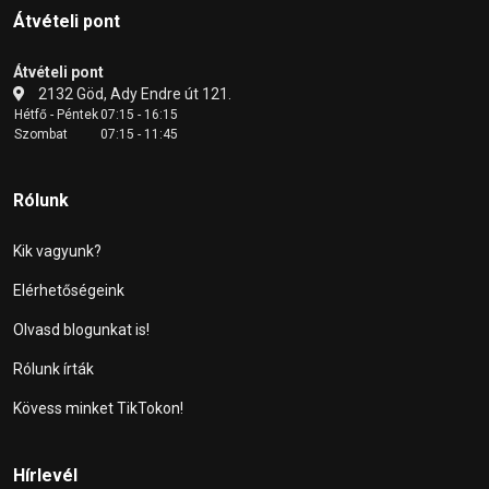
Átvételi pont
Átvételi pont
2132 Göd, Ady Endre út 121.
Hétfő - Péntek
07:15 - 16:15
Szombat
07:15 - 11:45
Rólunk
Kik vagyunk?
Elérhetőségeink
Olvasd blogunkat is!
Rólunk írták
Kövess minket TikTokon!
Hírlevél