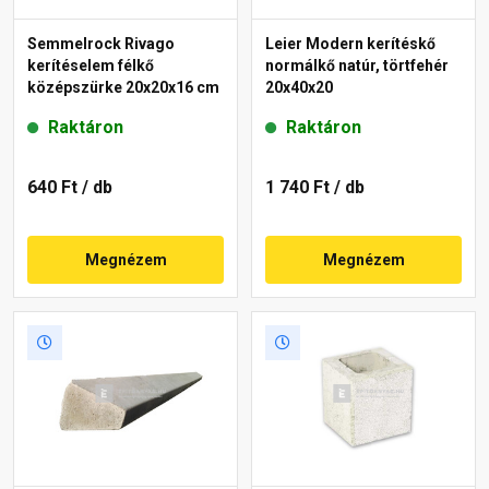
Semmelrock Rivago
Leier Modern kerítéskő
kerítéselem félkő
normálkő natúr, törtfehér
középszürke 20x20x16 cm
20x40x20
Raktáron
Raktáron
640 Ft
/ db
1 740 Ft
/ db
Megnézem
Megnézem