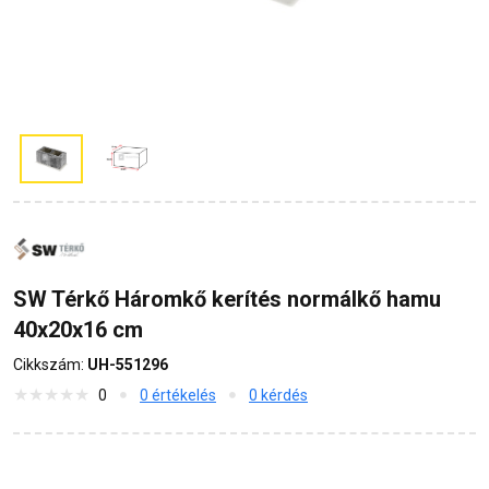
SW Térkő Háromkő kerítés normálkő hamu
40x20x16 cm
Cikkszám:
UH-551296
0
0 értékelés
0 kérdés