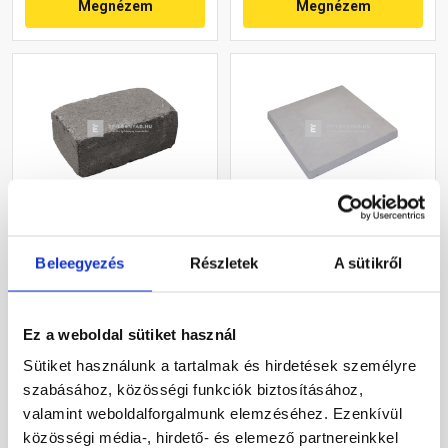
Megnézem
Megnézem
Leier Block kerti
Leier pillér kúpos fedlap
falazóelem natúr,
finomszórt szürke 40x40x4
Beleegyezés
Részletek
A sütikről
palaszürke 21x35x14 cm
cm
Gyártói készleten
Gyártói készleten
Ez a weboldal sütiket használ
3 700 Ft
/ db
4 930 Ft
/ db
Sütiket használunk a tartalmak és hirdetések személyre
szabásához, közösségi funkciók biztosításához,
valamint weboldalforgalmunk elemzéséhez. Ezenkívül
Megnézem
Megnézem
közösségi média-, hirdető- és elemező partnereinkkel