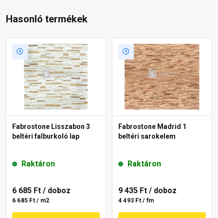
Hasonló termékek
Fabrostone Lisszabon 3
Fabrostone Madrid 1
beltéri falburkoló lap
beltéri sarokelem
Raktáron
Raktáron
6 685 Ft
/ doboz
9 435 Ft
/ doboz
6 685 Ft / m2
4 493 Ft / fm