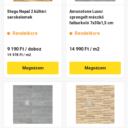
Stegu Nepal 2 kültéri
Amonstone Luxor
sarokelemek
sprengelt mészkő
falburkoló 7x30x1,5 cm
Rendelésre
Rendelésre
9 190 Ft
/ doboz
14 990 Ft
/ m2
19 978 Ft / m2
Megnézem
Megnézem