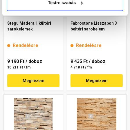
Testre szabás
Stegu Madera 1 kültéri
Fabrostone Lisszabon 3
sarokelemek
beltéri sarokelem
Rendelésre
Rendelésre
9 190 Ft
/ doboz
9 435 Ft
/ doboz
10 211 Ft / fm
4 718 Ft / fm
Megnézem
Megnézem