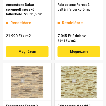
Amonstone Dakar
Fabrostone Forest 2
sprengelt mészkő
beltéri falburkoló lap
falburkoló 7x30x1,5 cm
Rendelésre
Rendelésre
21 990 Ft
/ m2
7 045 Ft
/ doboz
7 045 Ft / m2
Megnézem
Megnézem