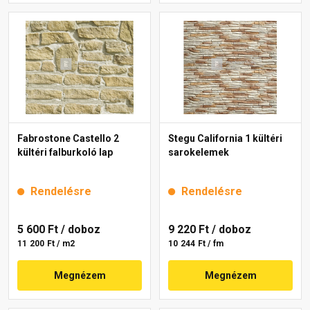
Fabrostone Castello 2
Stegu California 1 kültéri
kültéri falburkoló lap
sarokelemek
Rendelésre
Rendelésre
5 600 Ft
/ doboz
9 220 Ft
/ doboz
11 200 Ft / m2
10 244 Ft / fm
Megnézem
Megnézem