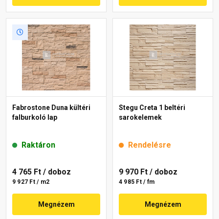
Fabrostone Duna kültéri
Stegu Creta 1 beltéri
falburkoló lap
sarokelemek
Raktáron
Rendelésre
4 765 Ft
/ doboz
9 970 Ft
/ doboz
9 927 Ft / m2
4 985 Ft / fm
Megnézem
Megnézem