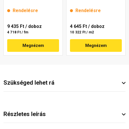
Rendelésre
Rendelésre
9 435 Ft
/ doboz
4 645 Ft
/ doboz
4 718 Ft / fm
10 322 Ft / m2
Megnézem
Megnézem
Szükséged lehet rá
Részletes leírás