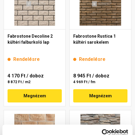
Fabrostone Decoline 2
Fabrostone Rustica 1
kültéri falburkoló lap
kültéri sarokelem
Rendelésre
Rendelésre
4 170 Ft
/ doboz
8 945 Ft
/ doboz
8 872 Ft / m2
4 969 Ft / fm
Megnézem
Megnézem