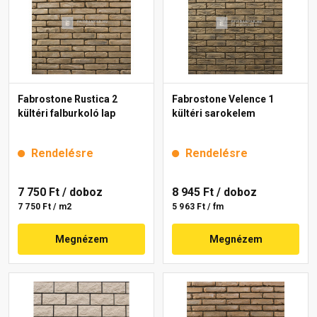
Fabrostone Rustica 2
Fabrostone Velence 1
kültéri falburkoló lap
kültéri sarokelem
Rendelésre
Rendelésre
7 750 Ft
/ doboz
8 945 Ft
/ doboz
7 750 Ft / m2
5 963 Ft / fm
Megnézem
Megnézem