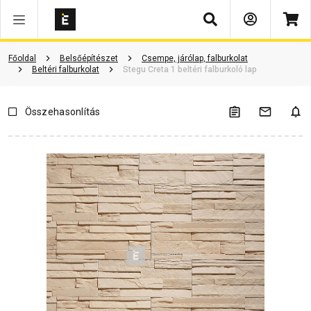
Keresés
Vásárlói vélemények
Kérdések és válaszok
Kapcsolódó cikkek
Főoldal
Belsőépítészet
Csempe, járólap, falburkolat
Beltéri falburkolat
Stegu Creta 1 beltéri falburkoló lap
Összehasonlítás