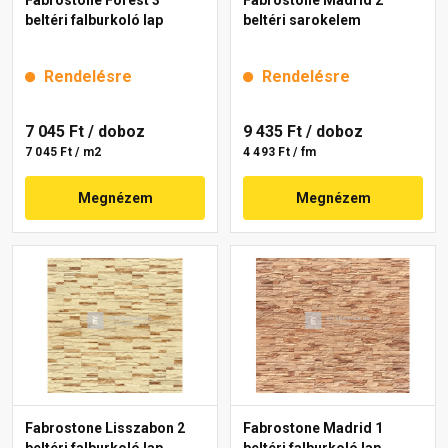
Fabrostone Forest 3
Fabrostone Madrid 2
beltéri falburkoló lap
beltéri sarokelem
Rendelésre
Rendelésre
7 045 Ft
/ doboz
9 435 Ft
/ doboz
7 045 Ft / m2
4 493 Ft / fm
Megnézem
Megnézem
Fabrostone Lisszabon 2
Fabrostone Madrid 1