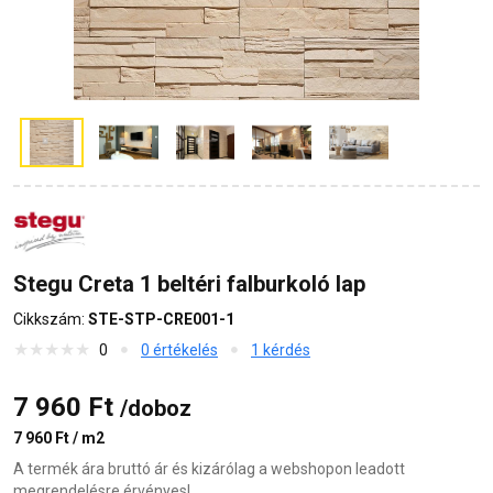
Stegu Creta 1 beltéri falburkoló lap
Cikkszám:
STE-STP-CRE001-1
0
0 értékelés
1 kérdés
7 960 Ft
/doboz
7 960 Ft / m2
A termék ára bruttó ár és kizárólag a webshopon leadott
megrendelésre érvényes!