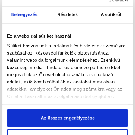
Beleegyezés
Részletek
A sütikről
Stegu Roma 1 kültéri
Stegu Grenada 1 kültéri
Ez a weboldal sütiket használ
falburkoló lap
falburkoló lap
Sütiket használunk a tartalmak és hirdetések személyre
szabásához, közösségi funkciók biztosításához,
Rendelésre
Rendelésre
valamint weboldalforgalmunk elemzéséhez. Ezenkívül
közösségi média-, hirdető- és elemező partnereinkkel
9 075 Ft
/ doboz
4 995 Ft
/ doboz
megosztjuk az Ön weboldalhasználatra vonatkozó
12 100 Ft / m2
15 609 Ft / m2
adatait, akik kombinálhatják az adatokat más olyan
adatokkal, amelyeket Ön adott meg számukra vagy az
Megnézem
Megnézem
Ön által használt más szolgáltatásokból gyűjtöttek.
Az összes engedélyezése