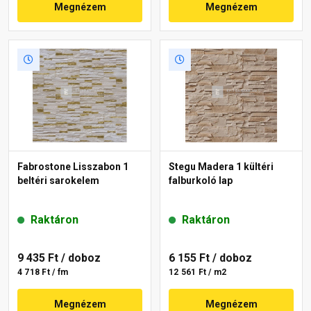
Megnézem
Megnézem
Fabrostone Lisszabon 1
Stegu Madera 1 kültéri
beltéri sarokelem
falburkoló lap
Raktáron
Raktáron
9 435 Ft
/ doboz
6 155 Ft
/ doboz
4 718 Ft / fm
12 561 Ft / m2
Megnézem
Megnézem