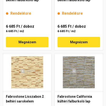
beltéri falburkoló lap
beltéri falburkoló lap
Rendelésre
Rendelésre
6 685 Ft
/ doboz
6 685 Ft
/ doboz
6 685 Ft / m2
6 685 Ft / m2
Megnézem
Megnézem
Fabrostone Lisszabon 2
Fabrostone California
beltéri sarokelem
kültéri falburkoló lap