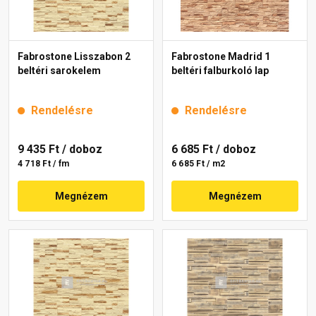
Fabrostone Lisszabon 2
Fabrostone Madrid 1
beltéri sarokelem
beltéri falburkoló lap
Rendelésre
Rendelésre
9 435 Ft
/ doboz
6 685 Ft
/ doboz
4 718 Ft / fm
6 685 Ft / m2
Megnézem
Megnézem