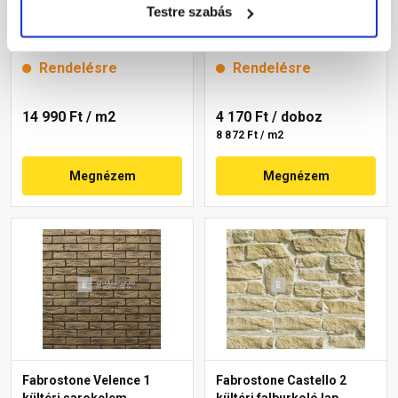
Testre szabás
sprengelt mészkő
kültéri falburkoló lap
falburkoló 7x30x1,5 cm
Rendelésre
Rendelésre
14 990 Ft
/ m2
4 170 Ft
/ doboz
8 872 Ft / m2
Megnézem
Megnézem
Fabrostone Velence 1
Fabrostone Castello 2
kültéri sarokelem
kültéri falburkoló lap