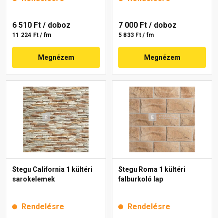
6 510 Ft
/ doboz
7 000 Ft
/ doboz
11 224 Ft / fm
5 833 Ft / fm
Megnézem
Megnézem
Stegu California 1 kültéri
Stegu Roma 1 kültéri
sarokelemek
falburkoló lap
Rendelésre
Rendelésre