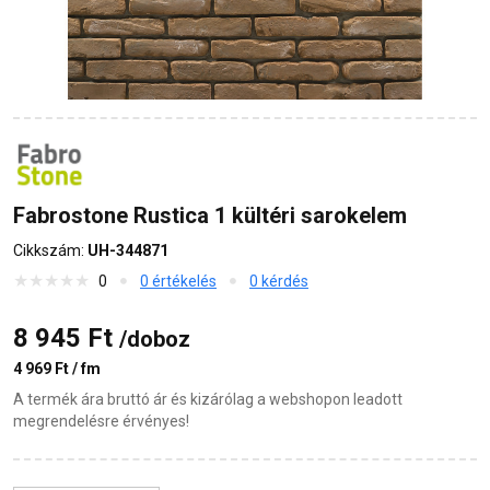
Fabrostone Rustica 1 kültéri sarokelem
Cikkszám:
UH-344871
0
0 értékelés
0 kérdés
8 945 Ft
/doboz
4 969 Ft / fm
A termék ára bruttó ár és kizárólag a webshopon leadott
megrendelésre érvényes!