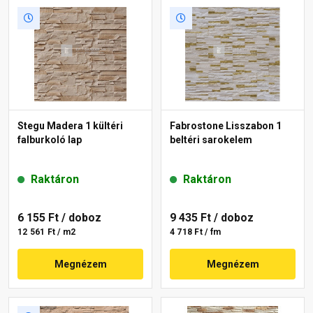
Stegu Madera 1 kültéri
Fabrostone Lisszabon 1
falburkoló lap
beltéri sarokelem
Raktáron
Raktáron
6 155 Ft
/ doboz
9 435 Ft
/ doboz
12 561 Ft / m2
4 718 Ft / fm
Megnézem
Megnézem