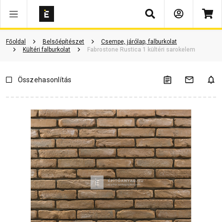
Keresés
Vásárlói vélemények
Kérdések és válaszok
Kapcsolódó cikkek
Főoldal
Belsőépítészet
Csempe, járólap, falburkolat
Kültéri falburkolat
Fabrostone Rustica 1 kültéri sarokelem
Összehasonlítás