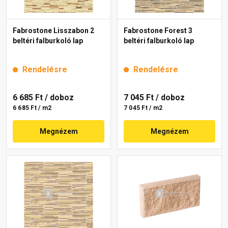
Fabrostone Lisszabon 2
Fabrostone Forest 3
beltéri falburkoló lap
beltéri falburkoló lap
Rendelésre
Rendelésre
6 685 Ft
/ doboz
7 045 Ft
/ doboz
6 685 Ft / m2
7 045 Ft / m2
Megnézem
Megnézem