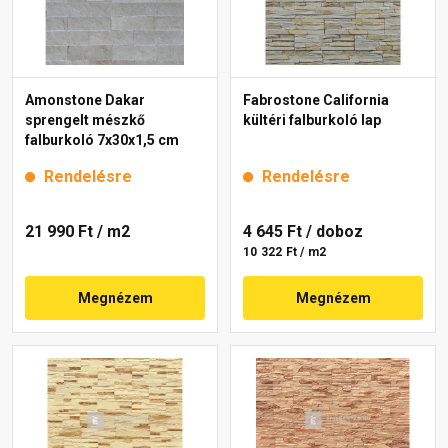
Amonstone Dakar
Fabrostone California
sprengelt mészkő
kültéri falburkoló lap
falburkoló 7x30x1,5 cm
Rendelésre
Rendelésre
21 990 Ft
/ m2
4 645 Ft
/ doboz
10 322 Ft / m2
Megnézem
Megnézem