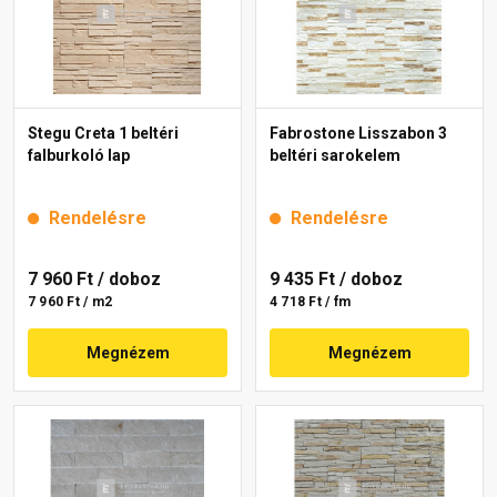
Stegu Creta 1 beltéri
Fabrostone Lisszabon 3
falburkoló lap
beltéri sarokelem
Rendelésre
Rendelésre
7 960 Ft
/ doboz
9 435 Ft
/ doboz
7 960 Ft / m2
4 718 Ft / fm
Megnézem
Megnézem