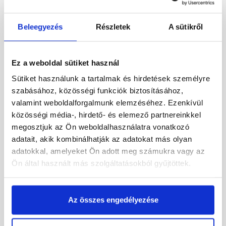
Fabrostone Velence 1
Fabrostone Rustica 2
kültéri falburkoló lap
kültéri falburkoló lap
Beleegyezés
Részletek
A sütikről
Rendelésre
Rendelésre
Ez a weboldal sütiket használ
7 750 Ft
/ doboz
7 750 Ft
/ doboz
Sütiket használunk a tartalmak és hirdetések személyre
7 750 Ft / m2
7 750 Ft / m2
szabásához, közösségi funkciók biztosításához,
valamint weboldalforgalmunk elemzéséhez. Ezenkívül
Megnézem
Megnézem
közösségi média-, hirdető- és elemező partnereinkkel
megosztjuk az Ön weboldalhasználatra vonatkozó
adatait, akik kombinálhatják az adatokat más olyan
adatokkal, amelyeket Ön adott meg számukra vagy az
Ön által használt más szolgáltatásokból gyűjtöttek.
Az összes engedélyezése
Amonstone Luxor
Fabrostone Decoline 2