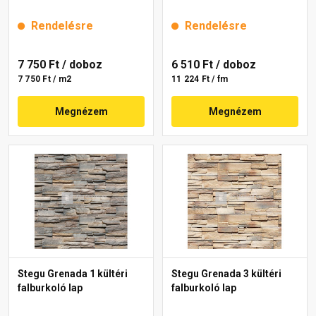
Rendelésre
Rendelésre
7 750 Ft
/ doboz
6 510 Ft
/ doboz
7 750 Ft / m2
11 224 Ft / fm
Megnézem
Megnézem
Stegu Grenada 1 kültéri
Stegu Grenada 3 kültéri
falburkoló lap
falburkoló lap