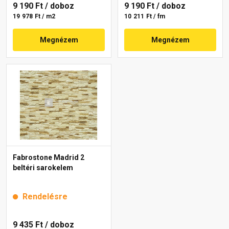
9 190 Ft
/ doboz
9 190 Ft
/ doboz
19 978 Ft / m2
10 211 Ft / fm
Megnézem
Megnézem
Fabrostone Madrid 2
beltéri sarokelem
Rendelésre
9 435 Ft
/ doboz