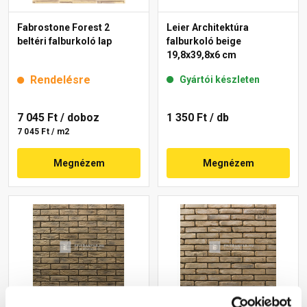
Fabrostone Forest 2
Leier Architektúra
beltéri falburkoló lap
falburkoló beige
19,8x39,8x6 cm
Rendelésre
Gyártói készleten
7 045 Ft
/ doboz
1 350 Ft
/ db
7 045 Ft / m2
Megnézem
Megnézem