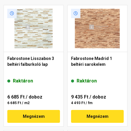
Fabrostone Lisszabon 3
Fabrostone Madrid 1
beltéri falburkoló lap
beltéri sarokelem
Raktáron
Raktáron
6 685 Ft
/ doboz
9 435 Ft
/ doboz
6 685 Ft / m2
4 493 Ft / fm
Megnézem
Megnézem