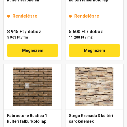
Rendelésre
Rendelésre
8 945 Ft
/ doboz
5 600 Ft
/ doboz
5 963 Ft / fm
11 200 Ft / m2
Megnézem
Megnézem
Fabrostone Rustica 1
Stegu Grenada 3 kültéri
kültéri falburkoló lap
sarokelemek