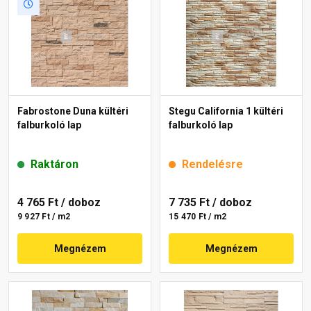
Fabrostone Duna kültéri
Stegu California 1 kültéri
falburkoló lap
falburkoló lap
Raktáron
Rendelésre
4 765 Ft
/ doboz
7 735 Ft
/ doboz
9 927 Ft / m2
15 470 Ft / m2
Megnézem
Megnézem