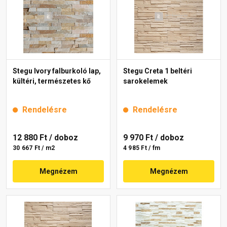
Stegu Ivory falburkoló lap,
Stegu Creta 1 beltéri
kültéri, természetes kő
sarokelemek
Rendelésre
Rendelésre
12 880 Ft
/ doboz
9 970 Ft
/ doboz
30 667 Ft / m2
4 985 Ft / fm
Megnézem
Megnézem