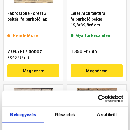
Fabrostone Forest 3
Leier Architektúra
beltéri falburkoló lap
falburkoló beige
19,8x39,8x6 cm
Rendelésre
Gyártói készleten
7 045 Ft
/ doboz
1 350 Ft
/ db
7 045 Ft / m2
Megnézem
Megnézem
Beleegyezés
Részletek
A sütikről