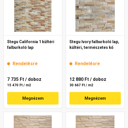
Stegu California 1 kültéri
Stegu Ivory falburkoló lap,
falburkoló lap
kültéri, természetes kő
Rendelésre
Rendelésre
7 735 Ft
/ doboz
12 880 Ft
/ doboz
15 470 Ft / m2
30 667 Ft / m2
Megnézem
Megnézem