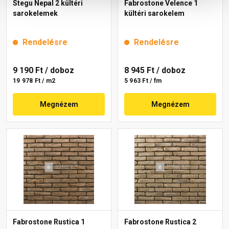
Stegu Nepal 2 kültéri
Fabrostone Velence 1
sarokelemek
kültéri sarokelem
Rendelésre
Rendelésre
9 190 Ft
/ doboz
8 945 Ft
/ doboz
19 978 Ft / m2
5 963 Ft / fm
Megnézem
Megnézem
Fabrostone Rustica 1
Fabrostone Rustica 2