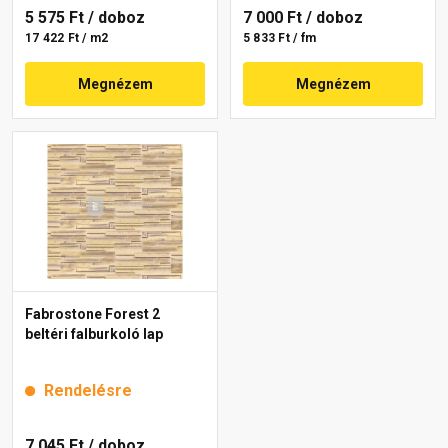
5 575 Ft
/ doboz
7 000 Ft
/ doboz
17 422 Ft / m2
5 833 Ft / fm
Megnézem
Megnézem
Fabrostone Forest 2
beltéri falburkoló lap
Rendelésre
7 045 Ft
/ doboz