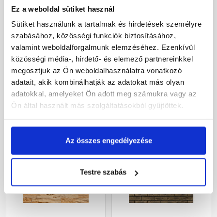
Ez a weboldal sütiket használ
Fabrostone Decoline 2
Fabrostone Rustica 1
kültéri falburkoló lap
kültéri sarokelem
Sütiket használunk a tartalmak és hirdetések személyre
szabásához, közösségi funkciók biztosításához,
valamint weboldalforgalmunk elemzéséhez. Ezenkívül
Rendelésre
Rendelésre
közösségi média-, hirdető- és elemező partnereinkkel
megosztjuk az Ön weboldalhasználatra vonatkozó
4 170 Ft
/ doboz
8 945 Ft
/ doboz
adatait, akik kombinálhatják az adatokat más olyan
8 872 Ft / m2
4 969 Ft / fm
adatokkal, amelyeket Ön adott meg számukra vagy az
Ön által használt más szolgáltatásokból gyűjtöttek.
Megnézem
Megnézem
Az összes engedélyezése
Testre szabás