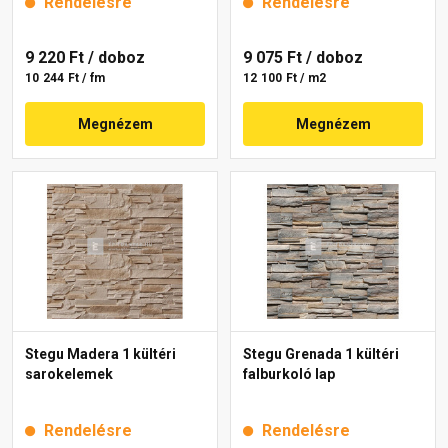
Rendelésre
Rendelésre
9 220 Ft
/ doboz
9 075 Ft
/ doboz
10 244 Ft / fm
12 100 Ft / m2
Megnézem
Megnézem
Stegu Madera 1 kültéri
Stegu Grenada 1 kültéri
sarokelemek
falburkoló lap
Rendelésre
Rendelésre