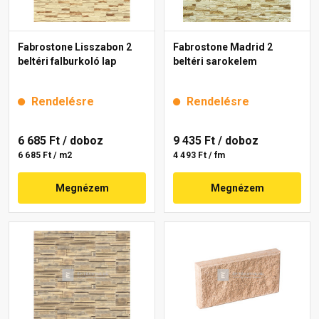
Fabrostone Lisszabon 2
Fabrostone Madrid 2
beltéri falburkoló lap
beltéri sarokelem
Rendelésre
Rendelésre
6 685 Ft
/ doboz
9 435 Ft
/ doboz
6 685 Ft / m2
4 493 Ft / fm
Megnézem
Megnézem