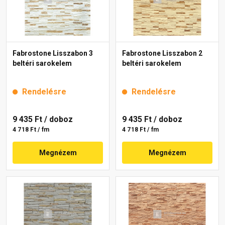
Fabrostone Lisszabon 3
Fabrostone Lisszabon 2
beltéri sarokelem
beltéri sarokelem
Rendelésre
Rendelésre
9 435 Ft
/ doboz
9 435 Ft
/ doboz
4 718 Ft / fm
4 718 Ft / fm
Megnézem
Megnézem