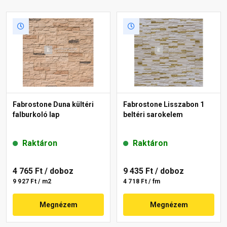
Fabrostone Duna kültéri
Fabrostone Lisszabon 1
falburkoló lap
beltéri sarokelem
Raktáron
Raktáron
4 765 Ft
/ doboz
9 435 Ft
/ doboz
9 927 Ft / m2
4 718 Ft / fm
Megnézem
Megnézem