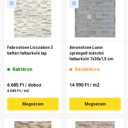
Fabrostone Lisszabon 3
Amonstone Luxor
beltéri falburkoló lap
sprengelt mészkő
falburkoló 7x30x1,5 cm
Raktáron
Rendelésre
6 685 Ft
/ doboz
14 990 Ft
/ m2
6 685 Ft / m2
Megnézem
Megnézem