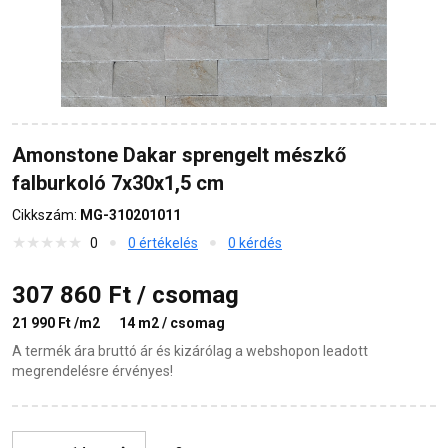
Amonstone Dakar sprengelt mészkő
falburkoló 7x30x1,5 cm
Cikkszám:
MG-310201011
0
0 értékelés
0 kérdés
307 860 Ft / csomag
21 990 Ft /m2
14 m2 / csomag
A termék ára bruttó ár és kizárólag a webshopon leadott
megrendelésre érvényes!