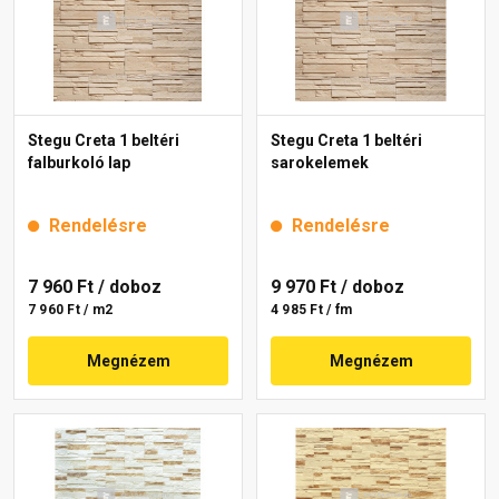
Stegu Creta 1 beltéri
Stegu Creta 1 beltéri
falburkoló lap
sarokelemek
Rendelésre
Rendelésre
7 960 Ft
/ doboz
9 970 Ft
/ doboz
7 960 Ft / m2
4 985 Ft / fm
Megnézem
Megnézem