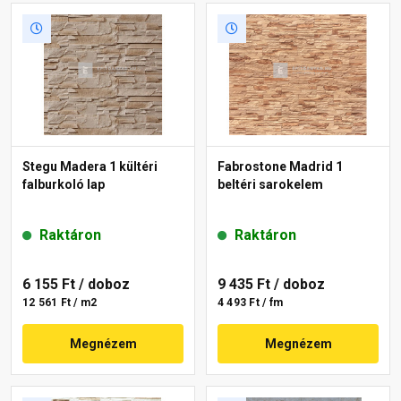
Stegu Madera 1 kültéri
Fabrostone Madrid 1
falburkoló lap
beltéri sarokelem
Raktáron
Raktáron
6 155 Ft
/ doboz
9 435 Ft
/ doboz
12 561 Ft / m2
4 493 Ft / fm
Megnézem
Megnézem