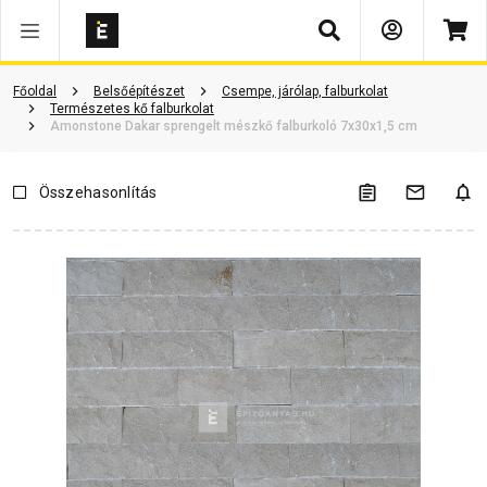
Keresés
Vásárlói vélemények
Kérdések és válaszok
Kapcsolódó cikkek
Főoldal
Belsőépítészet
Csempe, járólap, falburkolat
Természetes kő falburkolat
Amonstone Dakar sprengelt mészkő falburkoló 7x30x1,5 cm
Összehasonlítás