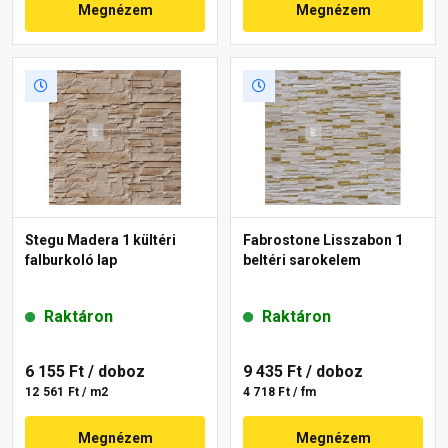
Megnézem
Megnézem
Stegu Madera 1 kültéri
Fabrostone Lisszabon 1
falburkoló lap
beltéri sarokelem
Raktáron
Raktáron
6 155 Ft
/ doboz
9 435 Ft
/ doboz
12 561 Ft / m2
4 718 Ft / fm
Megnézem
Megnézem