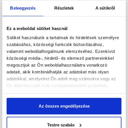
Beleegyezés
Részletek
A sütikről
Fabrostone Rustica 2
Fabrostone Rustica 1
Ez a weboldal sütiket használ
kültéri falburkoló lap
kültéri sarokelem
Sütiket használunk a tartalmak és hirdetések személyre
szabásához, közösségi funkciók biztosításához,
Rendelésre
Rendelésre
valamint weboldalforgalmunk elemzéséhez. Ezenkívül
közösségi média-, hirdető- és elemező partnereinkkel
7 750 Ft
/ doboz
8 945 Ft
/ doboz
megosztjuk az Ön weboldalhasználatra vonatkozó
7 750 Ft / m2
4 969 Ft / fm
adatait, akik kombinálhatják az adatokat más olyan
adatokkal, amelyeket Ön adott meg számukra vagy az
Megnézem
Megnézem
Ön által használt más szolgáltatásokból gyűjtöttek.
Az összes engedélyezése
Testre szabás