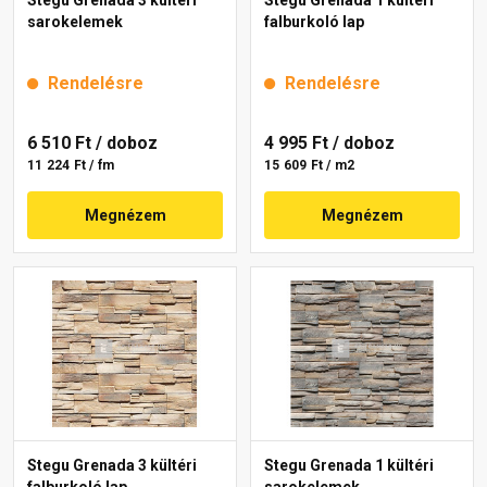
Stegu Grenada 3 kültéri
Stegu Grenada 1 kültéri
sarokelemek
falburkoló lap
Rendelésre
Rendelésre
6 510 Ft
/ doboz
4 995 Ft
/ doboz
11 224 Ft / fm
15 609 Ft / m2
Megnézem
Megnézem
Stegu Grenada 3 kültéri
Stegu Grenada 1 kültéri