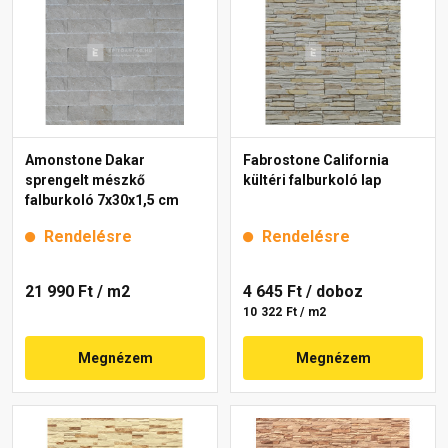
Amonstone Dakar
Fabrostone California
sprengelt mészkő
kültéri falburkoló lap
falburkoló 7x30x1,5 cm
Rendelésre
Rendelésre
21 990 Ft
/ m2
4 645 Ft
/ doboz
10 322 Ft / m2
Megnézem
Megnézem