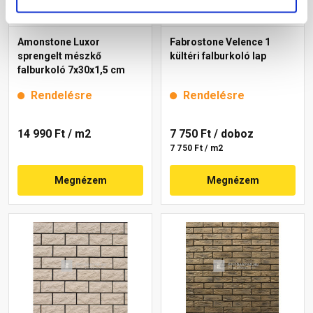
Amonstone Luxor
Fabrostone Velence 1
sprengelt mészkő
kültéri falburkoló lap
falburkoló 7x30x1,5 cm
Rendelésre
Rendelésre
14 990 Ft
/ m2
7 750 Ft
/ doboz
7 750 Ft / m2
Megnézem
Megnézem