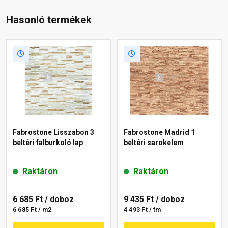
Hasonló termékek
Fabrostone Lisszabon 3
Fabrostone Madrid 1
beltéri falburkoló lap
beltéri sarokelem
Raktáron
Raktáron
6 685 Ft
/ doboz
9 435 Ft
/ doboz
6 685 Ft / m2
4 493 Ft / fm