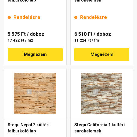
falburkoló lap
sarokelemek
Rendelésre
Rendelésre
5 575 Ft
/ doboz
6 510 Ft
/ doboz
17 422 Ft / m2
11 224 Ft / fm
Megnézem
Megnézem
Stegu Nepal 2 kültéri
Stegu California 1 kültéri
falburkoló lap
sarokelemek