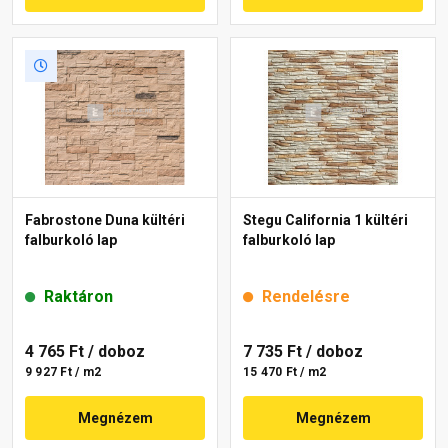
Fabrostone Duna kültéri
Stegu California 1 kültéri
falburkoló lap
falburkoló lap
Raktáron
Rendelésre
4 765 Ft
/ doboz
7 735 Ft
/ doboz
9 927 Ft / m2
15 470 Ft / m2
Megnézem
Megnézem