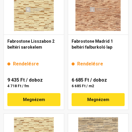
Fabrostone Lisszabon 2
Fabrostone Madrid 1
beltéri sarokelem
beltéri falburkoló lap
Rendelésre
Rendelésre
9 435 Ft
/ doboz
6 685 Ft
/ doboz
4 718 Ft / fm
6 685 Ft / m2
Megnézem
Megnézem