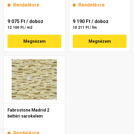
Rendelésre
Rendelésre
9 075 Ft
/ doboz
9 190 Ft
/ doboz
12 100 Ft / m2
10 211 Ft / fm
Megnézem
Megnézem
Fabrostone Madrid 2
beltéri sarokelem
Rendelésre