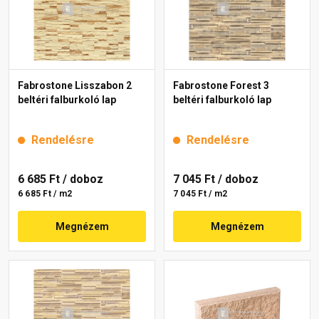
Fabrostone Lisszabon 2
Fabrostone Forest 3
beltéri falburkoló lap
beltéri falburkoló lap
Rendelésre
Rendelésre
6 685 Ft
/ doboz
7 045 Ft
/ doboz
6 685 Ft / m2
7 045 Ft / m2
Megnézem
Megnézem