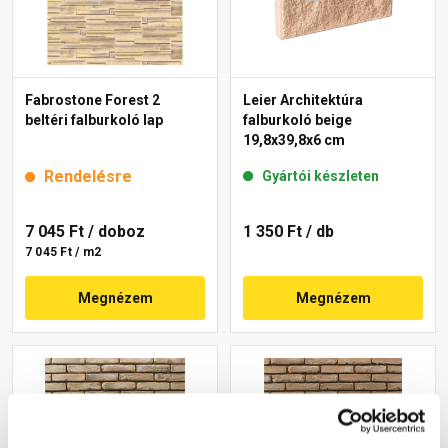
Fabrostone Forest 2
Leier Architektúra
beltéri falburkoló lap
falburkoló beige
19,8x39,8x6 cm
Rendelésre
Gyártói készleten
7 045 Ft
/ doboz
1 350 Ft
/ db
7 045 Ft / m2
Megnézem
Megnézem