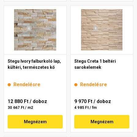
Stegu Ivory falburkoló lap,
Stegu Creta 1 beltéri
kültéri, természetes kő
sarokelemek
Rendelésre
Rendelésre
12 880 Ft
/ doboz
9 970 Ft
/ doboz
30 667 Ft / m2
4 985 Ft / fm
Megnézem
Megnézem