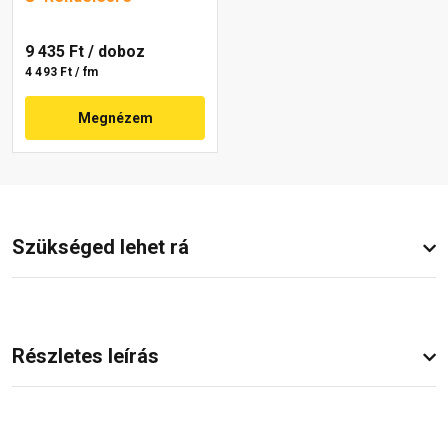
9 435 Ft
/ doboz
4 493 Ft / fm
Megnézem
Szükséged lehet rá
Részletes leírás