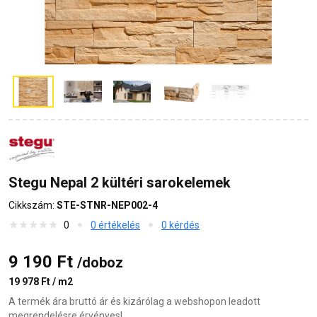
Stegu Nepal 2 kültéri sarokelemek
Cikkszám:
STE-STNR-NEP002-4
0
0 értékelés
0 kérdés
9 190 Ft
/doboz
19 978 Ft / m2
A termék ára bruttó ár és kizárólag a webshopon leadott
megrendelésre érvényes!