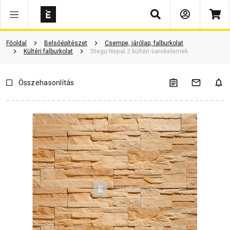
Keresés
Vásárlói vélemények
Kérdések és válaszok
Kapcsolódó cikkek
Főoldal
Belsőépítészet
Csempe, járólap, falburkolat
Kültéri falburkolat
Stegu Nepal 2 kültéri sarokelemek
Összehasonlítás