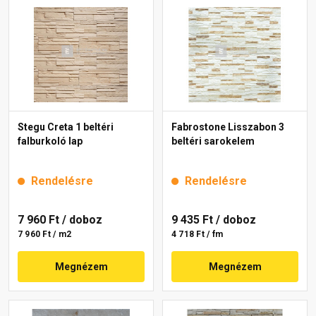
Stegu Creta 1 beltéri
Fabrostone Lisszabon 3
falburkoló lap
beltéri sarokelem
Rendelésre
Rendelésre
7 960 Ft
/ doboz
9 435 Ft
/ doboz
7 960 Ft / m2
4 718 Ft / fm
Megnézem
Megnézem