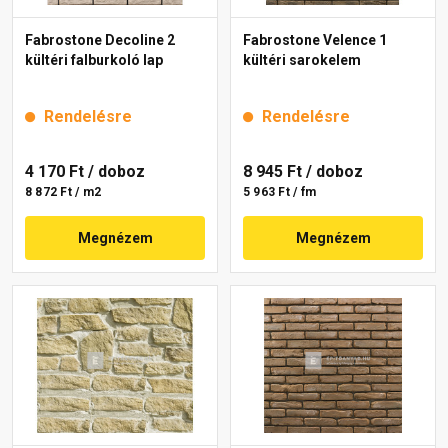
Fabrostone Decoline 2
Fabrostone Velence 1
kültéri falburkoló lap
kültéri sarokelem
Rendelésre
Rendelésre
4 170 Ft
/ doboz
8 945 Ft
/ doboz
8 872 Ft / m2
5 963 Ft / fm
Megnézem
Megnézem