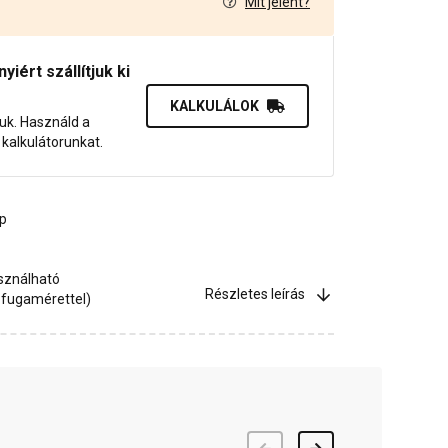
Mit jelent?
9
iért szállítjuk ki
KALKULÁLOK
juk. Használd a
dő kalkulátorunkat.
ap
asználható
Részletes leírás
 fugamérettel)