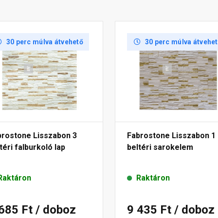
30 perc múlva átvehető
30 perc múlva átvehe
brostone Lisszabon 3
Fabrostone Lisszabon 1
téri falburkoló lap
beltéri sarokelem
Raktáron
Raktáron
 685 Ft
/ doboz
9 435 Ft
/ doboz