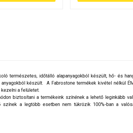
urkoló természetes, időtálló alapanyagokból készült, hő- és han
anyagokból készült. A Fabrostone termékek kivétel nélkül ÉMI
 kezelni a felületet.
ódon biztosítani a termékeink színének a lehető leginkább val
ő színek a legtöbb esetben nem tükrözik 100%-ban a valósá