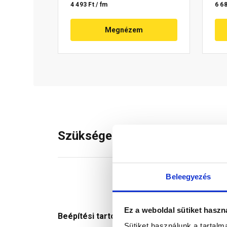
4 493 Ft / fm
6 68
Megnézem
Szükséged lehet rá
Beleegyezés
Ez a weboldal sütiket haszn
Beépítési tartozék
Sütiket használunk a tartal