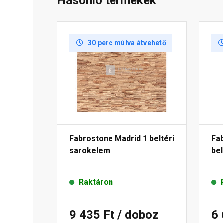
Hasonló termékek
30 perc múlva átvehető
Fabrostone Madrid 1 beltéri
Fa
sarokelem
bel
Raktáron
9 435 Ft
/ doboz
6