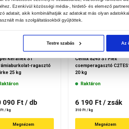
30 perc múlva átvehető
30 perc múlva átvehe
hez. Ezenkívül közösségi média-, hirdető- és elemező partner
zó adatait, akik kombinálhatják az adatokat más olyan adatokka
sznált más szolgáltatásokból gyűjtöttek.
Testre szabás
Az 
pei Keraflex S1
Cemix 8245 S1 Flex
rámiaburkolat-ragasztó
csemperagasztó C2TES
ürke 25 kg
20 kg
Raktáron
Raktáron
0 090 Ft
/ db
6 190 Ft
/ zsák
Ft / kg
310 Ft / kg
Megnézem
Megnézem