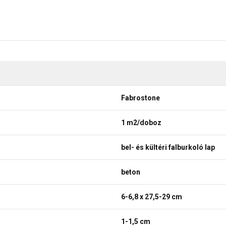
Fabrostone
1 m2/doboz
bel- és kültéri falburkoló lap
beton
6-6,8 x 27,5-29 cm
1-1,5 cm