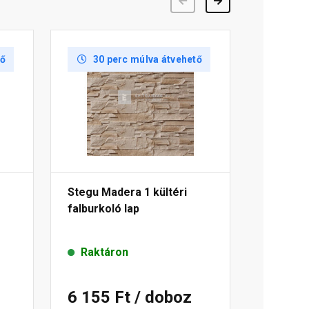
Előző
Következő
tő
30 perc múlva átvehető
Stegu Madera 1 kültéri
falburkoló lap
Raktáron
6 155 Ft
/ doboz