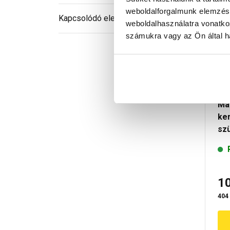
weboldalforgalmunk elemzésé
Kapcsolódó elemek
weboldalhasználatra vonatko
számukra vagy az Ön által ha
Ma
ke
sz
1
404 