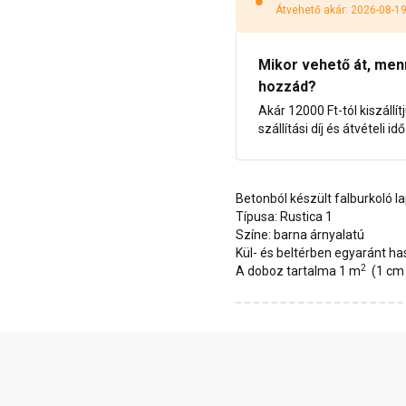
Átvehető akár: 2026-08-1
Mikor vehető át, menny
hozzád?
Akár 12000 Ft-tól kiszállít
szállítási díj és átvételi i
Betonból készült falburkoló l
Típusa: Rustica 1
Színe: barna árnyalatú
Kül- és beltérben egyaránt h
2
A doboz tartalma 1 m
(1 cm