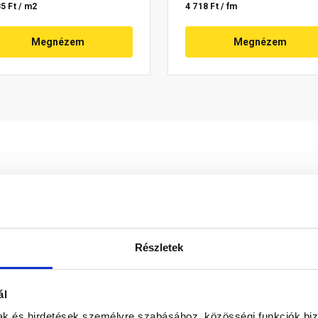
5 Ft / m2
4 718 Ft / fm
Megnézem
Megnézem
Részletek
ál
mak és hirdetések személyre szabásához, közösségi funkciók biz