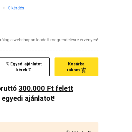
0 kérdés
zárólag a webshopon leadott megrendelésre érvényes!
z
% Egyedi ajánlatot
Kosárba
kérek %
rakom
bruttó
300.000 Ft felett
 egyedi ajánlatot!