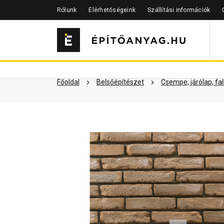
Rólunk
Elérhetőségeink
Szállítási információk
Szükséged lehet rá
Részletes 
Kapcsolódó cikkek
Főoldal
Belsőépítészet
Csempe, járólap, fa