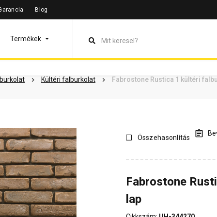
Garancia
Blog
leírás
Termékinformáció
Dokumentumok
Vásárlói vélem
Termékek
lburkolat
Kültéri falburkolat
Fabrostone Rustica 1 kültéri falb
Bev
Összehasonlítás
Fabrostone Rustic
lap
Cikkszám:
UH-344270