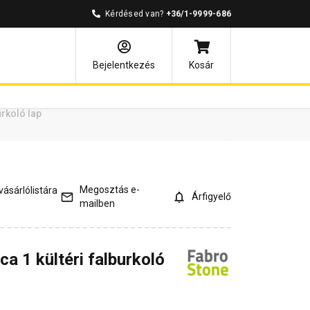
Kérdésed van?
+36/1-9999-686
ények
Kérdések és válaszok
Bejelentkezés
Kosár
urkoló lap
Megosztás e-
ásárlólistára
Árfigyelő
mailben
a 1 kültéri falburkoló