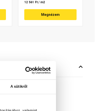
12 561 Ft / m2
Megnézem
A sütikről
tosításához, valamint