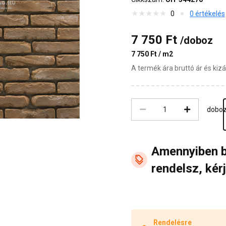
0
0 értékelés
7 750 Ft
/doboz
7 750 Ft / m2
A termék ára bruttó ár és ki
dobo
Amennyiben 
rendelsz, kérj
Rendelésre