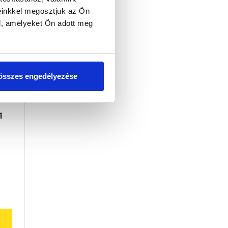
tő
einkkel megosztjuk az Ön
l, amelyeket Ön adott meg
összes engedélyezése
1