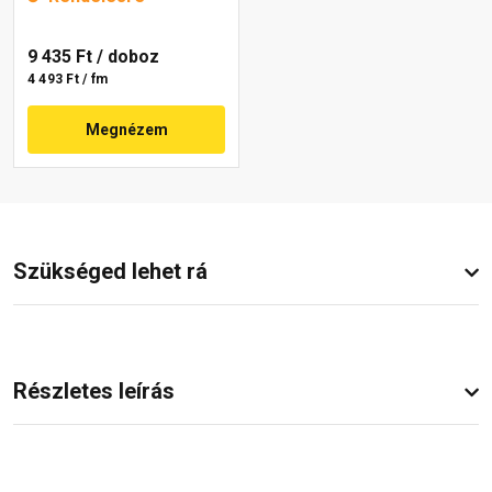
9 435 Ft
/ doboz
4 493 Ft / fm
Megnézem
Szükséged lehet rá
Részletes leírás