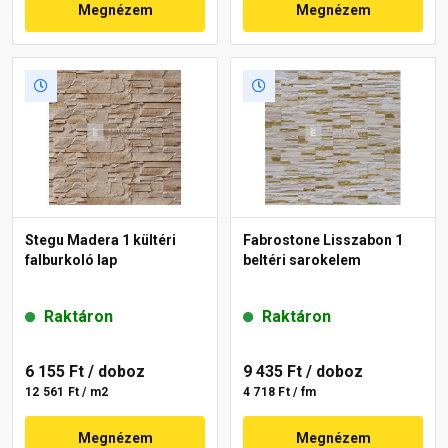
Megnézem
Megnézem
Stegu Madera 1 kültéri
Fabrostone Lisszabon 1
falburkoló lap
beltéri sarokelem
Raktáron
Raktáron
6 155 Ft
/ doboz
9 435 Ft
/ doboz
12 561 Ft / m2
4 718 Ft / fm
Megnézem
Megnézem