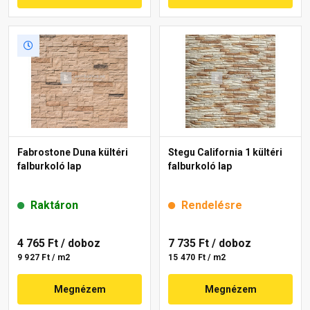
Fabrostone Duna kültéri
Stegu California 1 kültéri
falburkoló lap
falburkoló lap
Raktáron
Rendelésre
4 765 Ft
/ doboz
7 735 Ft
/ doboz
9 927 Ft / m2
15 470 Ft / m2
Megnézem
Megnézem