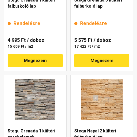
Stegu Grenada 1 kültéri
Stegu Grenada 3 kültéri
falburkoló lap
falburkoló lap
Rendelésre
Rendelésre
4 995 Ft
/ doboz
5 575 Ft
/ doboz
15 609 Ft / m2
17 422 Ft / m2
Megnézem
Megnézem
Stegu Grenada 1 kültéri
Stegu Nepal 2 kültéri