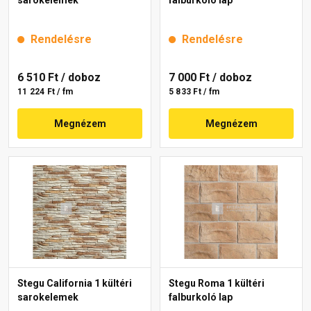
sarokelemek
falburkoló lap
Rendelésre
Rendelésre
6 510 Ft
/ doboz
7 000 Ft
/ doboz
11 224 Ft / fm
5 833 Ft / fm
Megnézem
Megnézem
Stegu California 1 kültéri
Stegu Roma 1 kültéri
sarokelemek
falburkoló lap