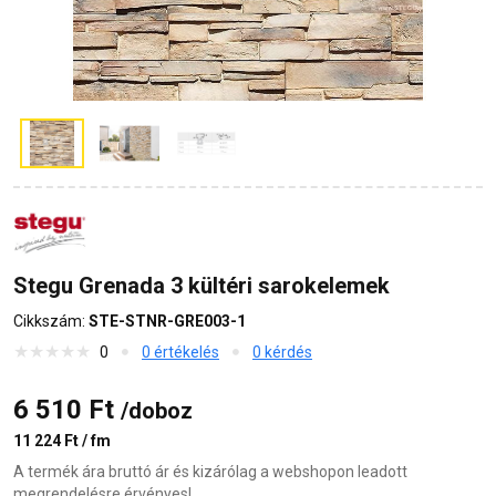
Stegu Grenada 3 kültéri sarokelemek
Cikkszám:
STE-STNR-GRE003-1
0
0 értékelés
0 kérdés
6 510 Ft
/doboz
11 224 Ft / fm
A termék ára bruttó ár és kizárólag a webshopon leadott
megrendelésre érvényes!