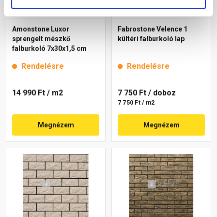
Amonstone Luxor
Fabrostone Velence 1
sprengelt mészkő
kültéri falburkoló lap
falburkoló 7x30x1,5 cm
Rendelésre
Rendelésre
14 990 Ft
/ m2
7 750 Ft
/ doboz
7 750 Ft / m2
Megnézem
Megnézem