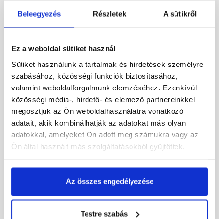
Beleegyezés
Részletek
A sütikről
Fabrostone Rustica 2
Fabrostone Rustica 1
Ez a weboldal sütiket használ
kültéri falburkoló lap
kültéri sarokelem
Sütiket használunk a tartalmak és hirdetések személyre
szabásához, közösségi funkciók biztosításához,
Rendelésre
Rendelésre
valamint weboldalforgalmunk elemzéséhez. Ezenkívül
közösségi média-, hirdető- és elemező partnereinkkel
7 750 Ft
/ doboz
8 945 Ft
/ doboz
megosztjuk az Ön weboldalhasználatra vonatkozó
7 750 Ft / m2
4 969 Ft / fm
adatait, akik kombinálhatják az adatokat más olyan
adatokkal, amelyeket Ön adott meg számukra vagy az
Megnézem
Megnézem
Ön által használt más szolgáltatásokból gyűjtöttek.
Az összes engedélyezése
Testre szabás