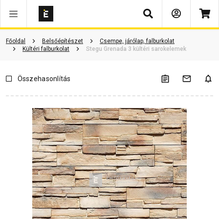
Keresés
Vásárlói vélemények
Kérdések és válaszok
Kapcsolódó cikkek
Főoldal
Belsőépítészet
Csempe, járólap, falburkolat
Kültéri falburkolat
Stegu Grenada 3 kültéri sarokelemek
Összehasonlítás