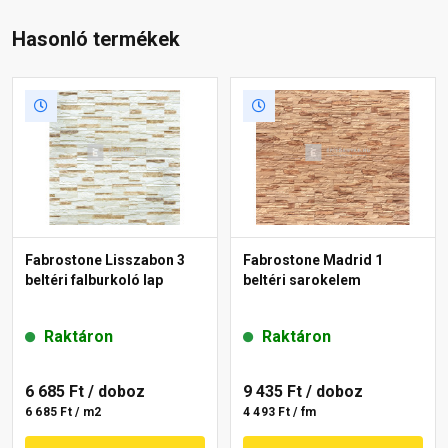
Hasonló termékek
Fabrostone Lisszabon 3
Fabrostone Madrid 1
beltéri falburkoló lap
beltéri sarokelem
Raktáron
Raktáron
6 685 Ft
/ doboz
9 435 Ft
/ doboz
6 685 Ft / m2
4 493 Ft / fm