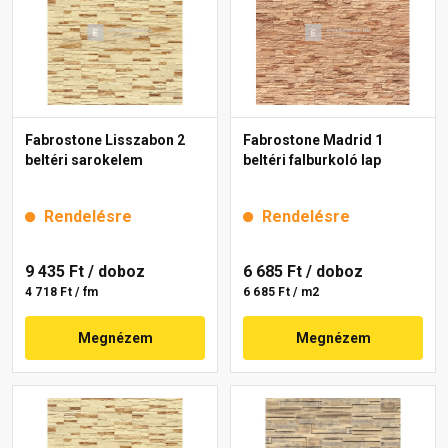
Fabrostone Lisszabon 2
Fabrostone Madrid 1
beltéri sarokelem
beltéri falburkoló lap
Rendelésre
Rendelésre
9 435 Ft
/ doboz
6 685 Ft
/ doboz
4 718 Ft / fm
6 685 Ft / m2
Megnézem
Megnézem