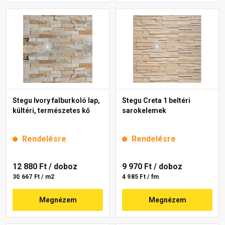
Stegu Ivory falburkoló lap,
Stegu Creta 1 beltéri
kültéri, természetes kő
sarokelemek
Rendelésre
Rendelésre
12 880 Ft
/ doboz
9 970 Ft
/ doboz
30 667 Ft / m2
4 985 Ft / fm
Megnézem
Megnézem