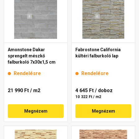
Amonstone Dakar
Fabrostone California
sprengelt mészkő
kültéri falburkoló lap
falburkoló 7x30x1,5 cm
Rendelésre
Rendelésre
21 990 Ft
/ m2
4 645 Ft
/ doboz
10 322 Ft / m2
Megnézem
Megnézem