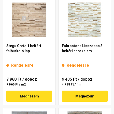
Stegu Creta 1 beltéri
Fabrostone Lisszabon 3
falburkoló lap
beltéri sarokelem
Rendelésre
Rendelésre
7 960 Ft
/ doboz
9 435 Ft
/ doboz
7 960 Ft / m2
4 718 Ft / fm
Megnézem
Megnézem