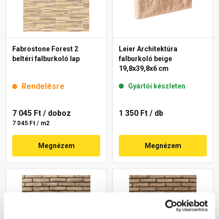
Fabrostone Forest 2
Leier Architektúra
beltéri falburkoló lap
falburkoló beige
19,8x39,8x6 cm
Rendelésre
Gyártói készleten
7 045 Ft
/ doboz
1 350 Ft
/ db
7 045 Ft / m2
Megnézem
Megnézem