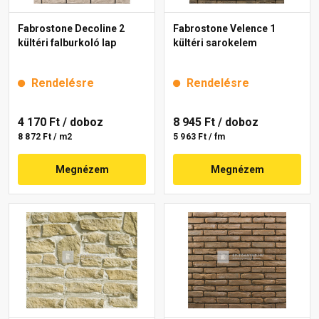
Fabrostone Decoline 2
Fabrostone Velence 1
kültéri falburkoló lap
kültéri sarokelem
Rendelésre
Rendelésre
4 170 Ft
/ doboz
8 945 Ft
/ doboz
8 872 Ft / m2
5 963 Ft / fm
Megnézem
Megnézem