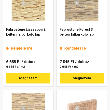
Fabrostone Lisszabon 2
Fabrostone Forest 3
beltéri falburkoló lap
beltéri falburkoló lap
Rendelésre
Rendelésre
6 685 Ft
/ doboz
7 045 Ft
/ doboz
6 685 Ft / m2
7 045 Ft / m2
Megnézem
Megnézem