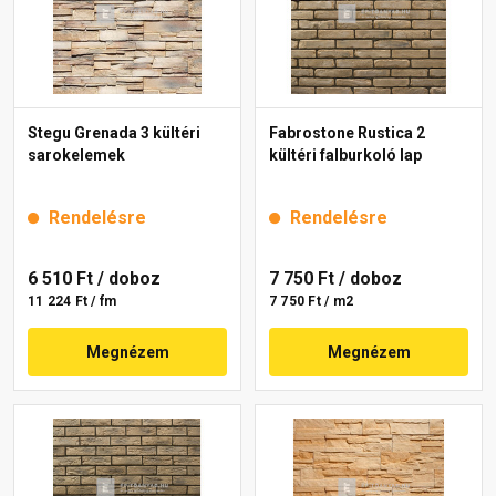
Stegu Grenada 3 kültéri
Fabrostone Rustica 2
sarokelemek
kültéri falburkoló lap
Rendelésre
Rendelésre
6 510 Ft
/ doboz
7 750 Ft
/ doboz
11 224 Ft / fm
7 750 Ft / m2
Megnézem
Megnézem