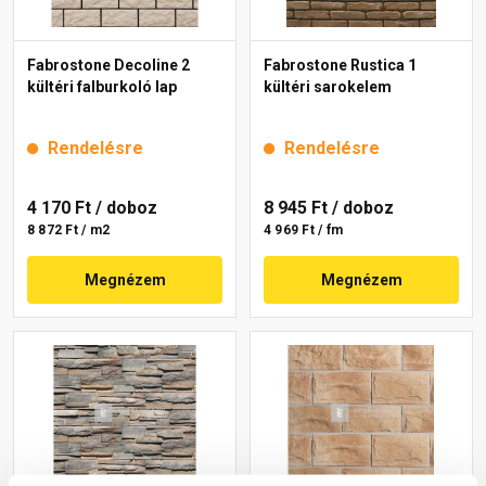
Fabrostone Decoline 2
Fabrostone Rustica 1
kültéri falburkoló lap
kültéri sarokelem
Rendelésre
Rendelésre
4 170 Ft
/ doboz
8 945 Ft
/ doboz
8 872 Ft / m2
4 969 Ft / fm
Megnézem
Megnézem