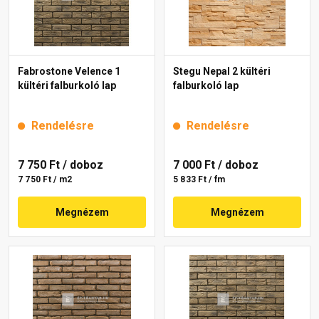
Fabrostone Velence 1
Stegu Nepal 2 kültéri
kültéri falburkoló lap
falburkoló lap
Rendelésre
Rendelésre
7 750 Ft
/ doboz
7 000 Ft
/ doboz
7 750 Ft / m2
5 833 Ft / fm
Megnézem
Megnézem