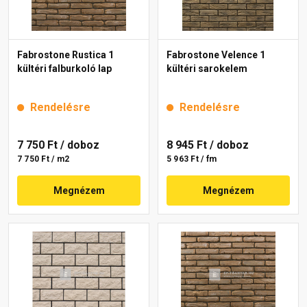
Fabrostone Rustica 1
Fabrostone Velence 1
kültéri falburkoló lap
kültéri sarokelem
Rendelésre
Rendelésre
7 750 Ft
/ doboz
8 945 Ft
/ doboz
7 750 Ft / m2
5 963 Ft / fm
Megnézem
Megnézem