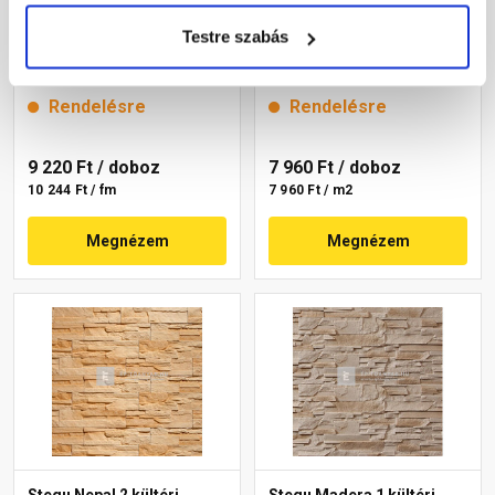
Stegu California 1 kültéri
Stegu Creta 1 beltéri
Testre szabás
sarokelemek
falburkoló lap
Rendelésre
Rendelésre
9 220 Ft
/ doboz
7 960 Ft
/ doboz
10 244 Ft / fm
7 960 Ft / m2
Megnézem
Megnézem
Stegu Nepal 2 kültéri
Stegu Madera 1 kültéri