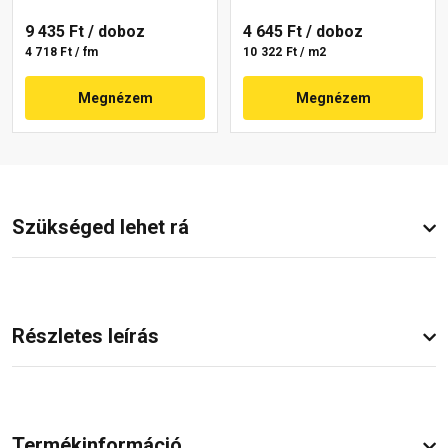
9 435 Ft
/ doboz
4 645 Ft
/ doboz
4 718 Ft / fm
10 322 Ft / m2
Megnézem
Megnézem
Szükséged lehet rá
Részletes leírás
Termékinformáció