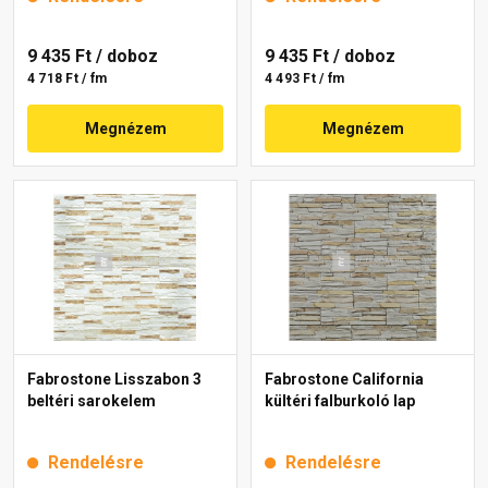
9 435 Ft
/ doboz
9 435 Ft
/ doboz
4 718 Ft / fm
4 493 Ft / fm
Megnézem
Megnézem
Fabrostone Lisszabon 3
Fabrostone California
beltéri sarokelem
kültéri falburkoló lap
Rendelésre
Rendelésre