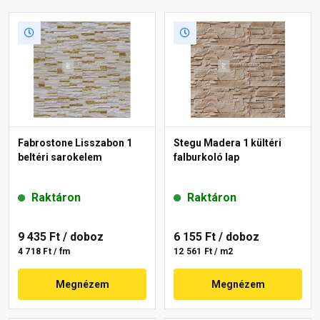
Fabrostone Lisszabon 1
Stegu Madera 1 kültéri
beltéri sarokelem
falburkoló lap
Raktáron
Raktáron
9 435 Ft
/ doboz
6 155 Ft
/ doboz
4 718 Ft / fm
12 561 Ft / m2
Megnézem
Megnézem