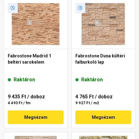
Fabrostone Madrid 1
Fabrostone Duna kültéri
beltéri sarokelem
falburkoló lap
Raktáron
Raktáron
9 435 Ft
/ doboz
4 765 Ft
/ doboz
4 493 Ft / fm
9 927 Ft / m2
Megnézem
Megnézem