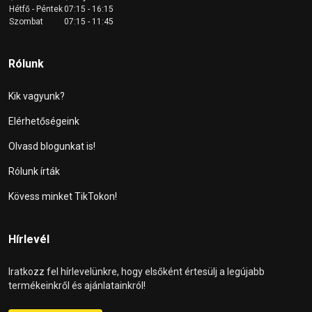
Hétfő - Péntek
07:15 - 16:15
Szombat
07:15 - 11:45
Rólunk
Kik vagyunk?
Elérhetőségeink
Olvasd blogunkat is!
Rólunk írták
Kövess minket TikTokon!
Hírlevél
Iratkozz fel hírlevelünkre, hogy elsőként értesülj a legújabb
termékeinkről és ajánlatainkról!