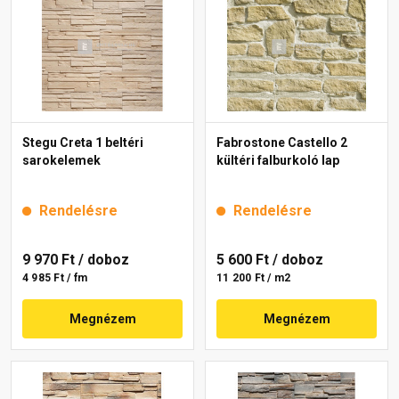
Stegu Creta 1 beltéri
Fabrostone Castello 2
sarokelemek
kültéri falburkoló lap
Rendelésre
Rendelésre
9 970 Ft
/ doboz
5 600 Ft
/ doboz
4 985 Ft / fm
11 200 Ft / m2
Megnézem
Megnézem