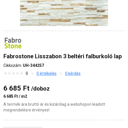
Fabrostone Lisszabon 3 beltéri falburkoló lap
Cikkszám:
UH-344257
0
0 értékelés
0 kérdés
6 685 Ft
/doboz
6 685 Ft / m2
A termék ára bruttó ár és kizárólag a webshopon leadott
megrendelésre érvényes!