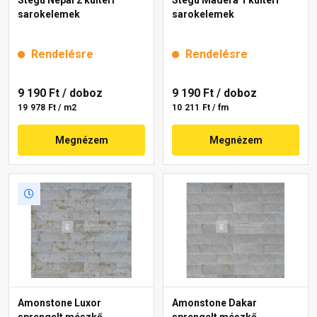
sarokelemek
sarokelemek
Rendelésre
Rendelésre
9 190 Ft
/ doboz
9 190 Ft
/ doboz
19 978 Ft / m2
10 211 Ft / fm
Megnézem
Megnézem
Amonstone Luxor
Amonstone Dakar
sprengelt mészkő
sprengelt mészkő