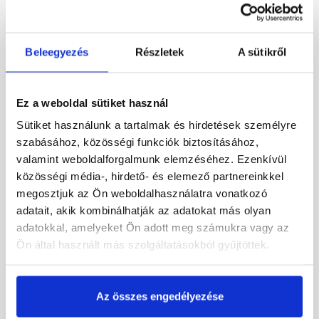
Stegu Grenada 1 kültéri
Stegu Roma 1 kültéri
sarokelemek
falburkoló lap
Beleegyezés
Részletek
A sütikről
Rendelésre
Rendelésre
Ez a weboldal sütiket használ
6 510 Ft
/ doboz
9 075 Ft
/ doboz
Sütiket használunk a tartalmak és hirdetések személyre
11 224 Ft / fm
12 100 Ft / m2
szabásához, közösségi funkciók biztosításához,
valamint weboldalforgalmunk elemzéséhez. Ezenkívül
Megnézem
Megnézem
közösségi média-, hirdető- és elemező partnereinkkel
megosztjuk az Ön weboldalhasználatra vonatkozó
adatait, akik kombinálhatják az adatokat más olyan
adatokkal, amelyeket Ön adott meg számukra vagy az
Ön által használt más szolgáltatásokból gyűjtöttek.
Az összes engedélyezése