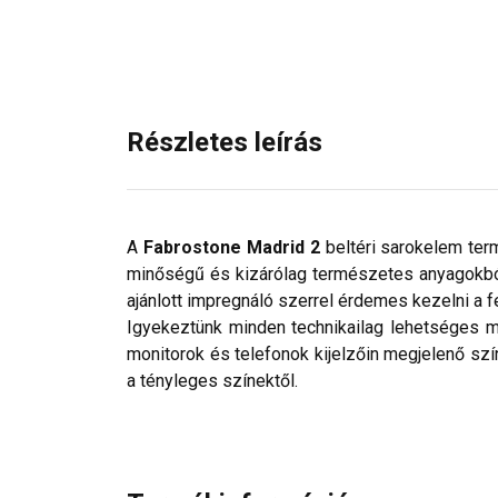
Részletes leírás
A
Fabrostone Madrid 2
beltéri sarokelem term
minőségű és kizárólag természetes anyagokból 
ajánlott impregnáló szerrel érdemes kezelni a f
Igyekeztünk minden technikailag lehetséges mó
monitorok és telefonok kijelzőin megjelenő szí
a tényleges színektől.