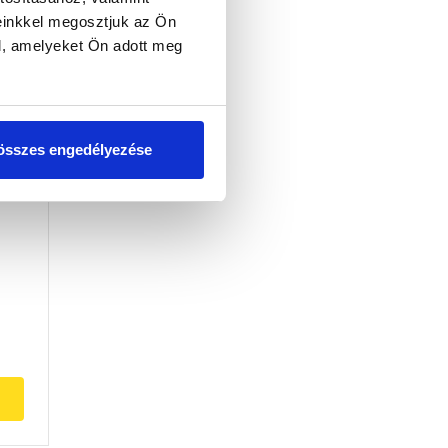
einkkel megosztjuk az Ön
l, amelyeket Ön adott meg
összes engedélyezése
1