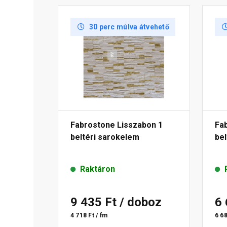
30 perc múlva átvehető
Fabrostone Lisszabon 1
Fa
beltéri sarokelem
bel
Raktáron
9 435 Ft
/ doboz
6
4 718 Ft / fm
6 68