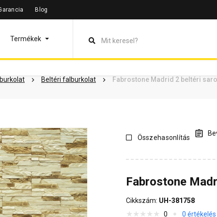
Garancia
Blog
leírás
Termékinformáció
Dokumentumok
Vásárlói vélem
Termékek
lburkolat
Beltéri falburkolat
Fabrostone Madrid 2 beltéri sar
Bev
Összehasonlítás
Fabrostone Madri
Cikkszám:
UH-381758
0
0 értékelés