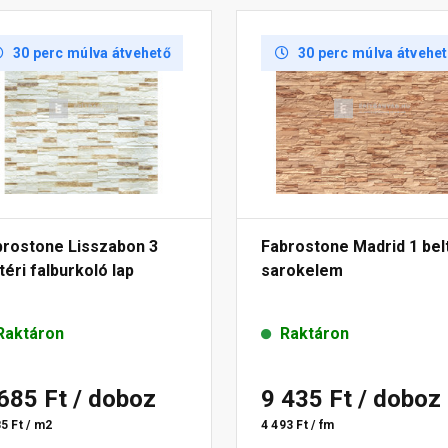
30 perc múlva átvehető
30 perc múlva átvehe
brostone Lisszabon 3
Fabrostone Madrid 1 bel
téri falburkoló lap
sarokelem
Raktáron
Raktáron
 685 Ft
/ doboz
9 435 Ft
/ doboz
5 Ft / m2
4 493 Ft / fm