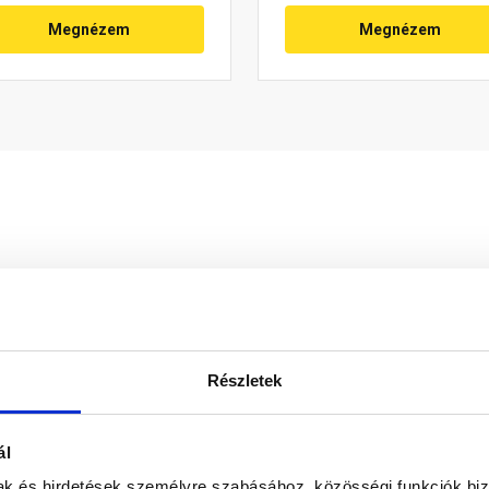
Megnézem
Megnézem
Részletek
ál
30 perc múlva átvehető
30 perc múlva átvehe
mak és hirdetések személyre szabásához, közösségi funkciók biz