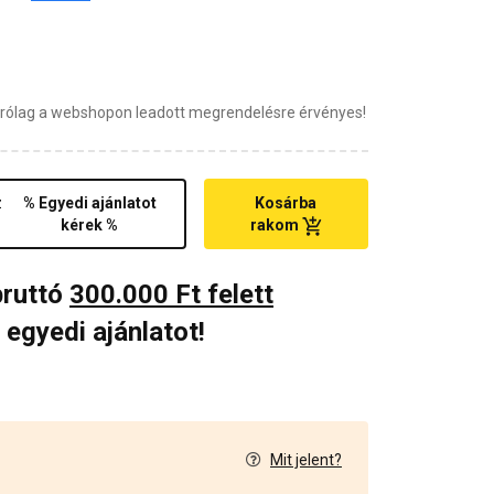
zárólag a webshopon leadott megrendelésre érvényes!
z
% Egyedi ajánlatot
Kosárba
kérek %
rakom
bruttó
300.000 Ft felett
 egyedi ajánlatot!
Mit jelent?
0