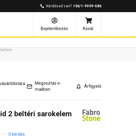
Kérdésed van?
+36/1-9999-686
ények
Kérdések és válaszok
Bejelentkezés
Kosár
okelem
Megosztás e-
ásárlólistára
Árfigyelő
mailben
d 2 beltéri sarokelem
0 kérdés