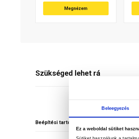
Megnézem
Szükséged lehet rá
Beleegyezés
Beépítési tartozék
Ez a weboldal sütiket haszn
Sütiket használunk a tartal