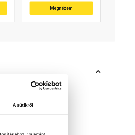
Megnézem
A sütikről
tő
tosításához, valamint