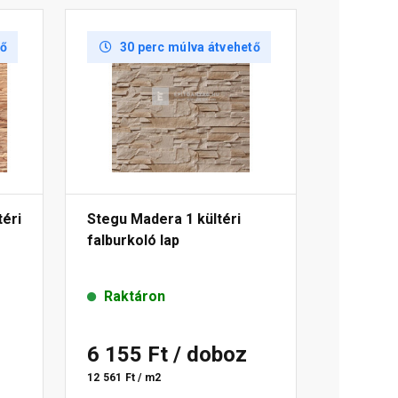
tő
30 perc múlva átvehető
téri
Stegu Madera 1 kültéri
falburkoló lap
Raktáron
6 155 Ft
/ doboz
12 561 Ft / m2