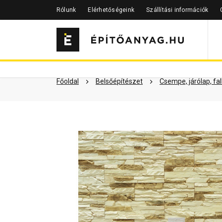
Rólunk
Elérhetőségeink
Szállítási információk
Szükséged lehet rá
Részletes 
Kapcsolódó cikkek
Főoldal
Belsőépítészet
Csempe, járólap, fa