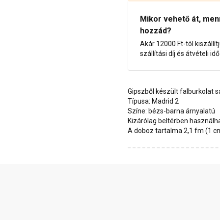
Mikor vehető át, menny
hozzád?
Akár 12000 Ft-tól kiszállít
szállítási díj és átvételi i
Gipszből készült falburkolat 
Típusa: Madrid 2
Színe: bézs-barna árnyalatú
Kizárólag beltérben használh
A doboz tartalma 2,1 fm (1 c