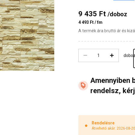
9 435 Ft
/doboz
4 493 Ft / fm
A termék ára bruttó ár és ki
dobo
Amennyiben 
rendelsz, kérj
Rendelésre
Átvehető akár: 2026-08-2