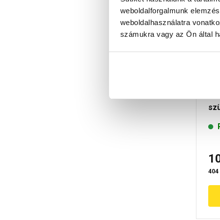
weboldalforgalmunk elemzésé
weboldalhasználatra vonatko
számukra vagy az Ön által ha
Ma
ke
sz
1
404 