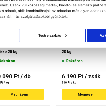
hez. Ezenkívül közösségi média-, hirdető- és elemező partner
zó adatait, akik kombinálhatják az adatokat más olyan adatokka
sznált más szolgáltatásokból gyűjtöttek.
Testre szabás
Az 
pei Keraflex S1
Cemix 8245 S1 Flex
rámiaburkolat-ragasztó
csemperagasztó C2TES
ürke 25 kg
20 kg
Raktáron
Raktáron
0 090 Ft
/ db
6 190 Ft
/ zsák
Ft / kg
310 Ft / kg
Megnézem
Megnézem