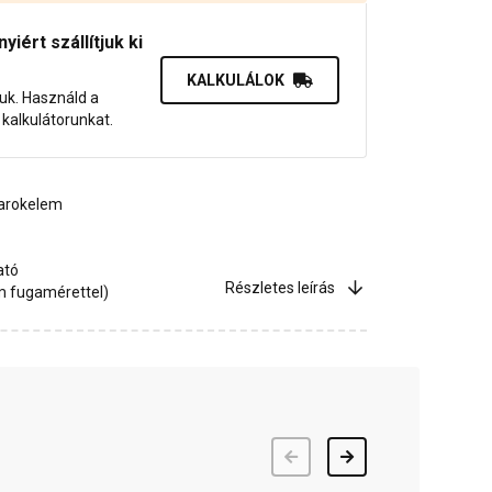
iért szállítjuk ki
KALKULÁLOK
juk. Használd a
dő kalkulátorunkat.
sarokelem
ató
Részletes leírás
m fugamérettel)
Előző
Következő