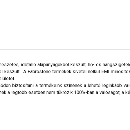
észetes, időtálló alapanyagokból készült, hő- és hangszigetel
készült. A Fabrostone termékek kivétel nélkül ÉMI minősítéss
elületet.
don biztosítani a termékeink színének a lehető leginkább val
nek a legtöbb esetben nem tükrözik 100%-ban a valóságot, a ké