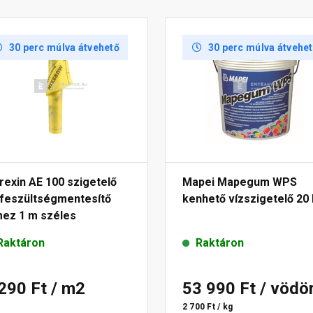
30 perc múlva átvehető
30 perc múlva átvehe
exin AE 100 szigetelő
Mapei Mapegum WPS
 feszültségmentesítő
kenhető vízszigetelő 20
mez 1 m széles
Raktáron
Raktáron
 290 Ft
/ m2
53 990 Ft
/ vödö
2 700 Ft / kg