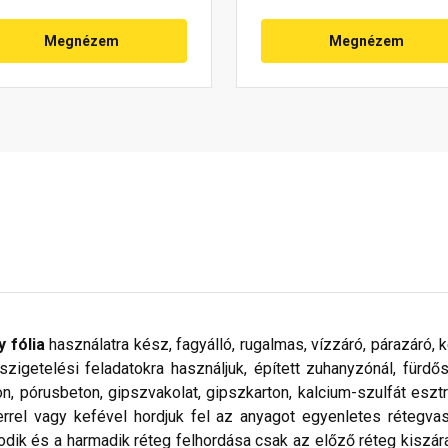
Megnézem
Megnézem
y fólia
használatra kész, fagyálló, rugalmas, vízzáró, párazáró, 
zigetelési feladatokra használjuk, épített zuhanyzónál, fürd
, pórusbeton, gipszvakolat, gipszkarton, kalcium-szulfát esztric
ngerrel vagy kefével hordjuk fel az anyagot egyenletes rétegv
odik és a harmadik réteg felhordása csak az előző réteg kiszá