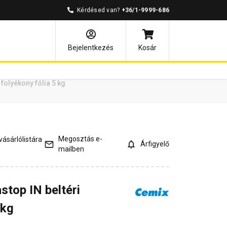
Kérdésed van?
+36/1-9999-686
ények
Kérdések és válaszok
Bejelentkezés
Kosár
folyékony fólia 5 kg
Megosztás e-
ásárlólistára
Árfigyelő
mailben
top IN beltéri
 kg