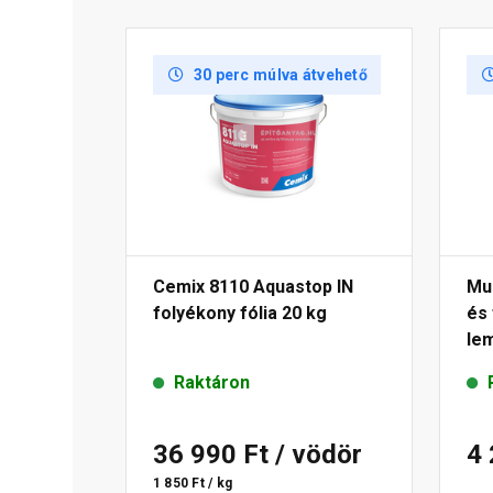
30 perc múlva átvehető
Cemix 8110 Aquastop IN
Mur
folyékony fólia 20 kg
és
le
Raktáron
36 990 Ft
/ vödör
4
1 850 Ft / kg