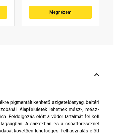
Megnézem
kékre pigmentált kenhető szigetelőanyag, beltéri
őszobánál. Alapfelületek lehetnek mész-, mész-
h. Feldolgozás előtt a vödör tartalmát fel kell
astagságban. A sarkokban és a csőáttöréseknél
radását követően lehetséges. Felhasználás előtt