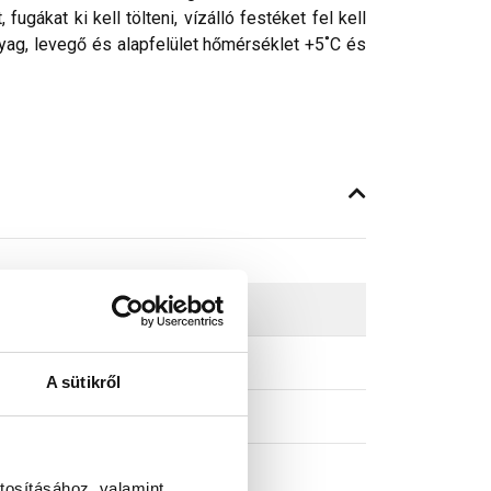
ugákat ki kell tölteni, vízálló festéket fel kell
nyag, levegő és alapfelület hőmérséklet +5˚C és
A sütikről
tosításához, valamint