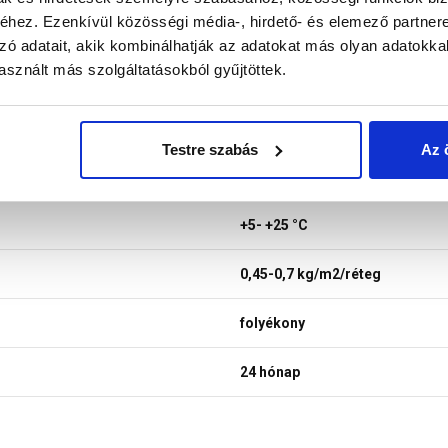
hez. Ezenkívül közösségi média-, hirdető- és elemező partner
20 kg
zó adatait, akik kombinálhatják az adatokat más olyan adatokka
sznált más szolgáltatásokból gyűjtöttek.
1:4 arányban
Testre szabás
Az 
kézi
+5- +25 °C
0,45-0,7 kg/m2/réteg
folyékony
24 hónap