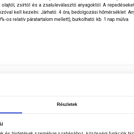
olajtól, zsírtól és a zsaluleválasztó anyagoktól. A repedéseket, f
ozóval kell kezelni. Járható: 4 óra, bedolgozási hőmérséklet: A
-os relatív páratartalom mellett), burkolható: kb. 1 nap múlva.
Cemix
Részletek
beltér
ál
vödör
mak és hirdetések személyre szabásához, közösségi funkciók biz