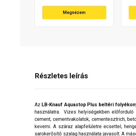
Megnézem
Részletes leírás
Az
LB-Knauf Aquastop Plus beltéri folyékon
használatra. Vizes helyiségekben előforduló s
cement, cementvakolatok, cementesztrich, beton
keverni. A száraz alapfelületre ecsettel, he
sarokerősítő szalag használata javasolt. A más