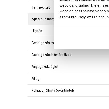
weboldalforgalmunk elemzésé
Termék súly
weboldalhasználatra vonatko
számukra vagy az Ön által ha
Speciális adatok
Higítás
Bedolgozás módja
Bedolgozási hőmérséklet
Anyagszükséglet
Állag
Felhasználható (gyártástól)