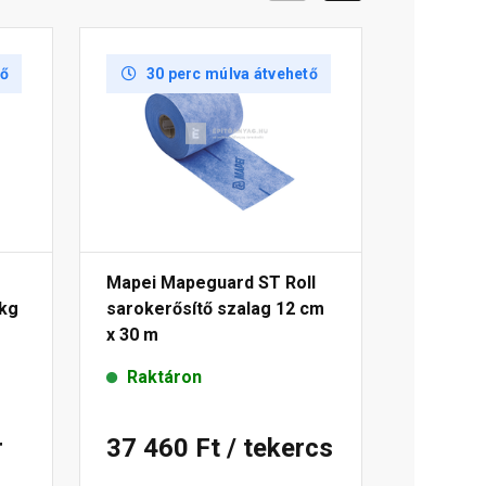
tő
30 perc múlva átvehető
Mapei Mapeguard ST Roll
 kg
sarokerősítő szalag 12 cm
x 30 m
Raktáron
r
37 460 Ft
/ tekercs