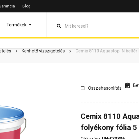
Garancia
Blog
leírás
Termékinformáció
Dokumentumok
Vásárlói vélem
Termékek
etelés
Kenhető vízszigetelés
Cemix 8110 Aquastop IN beltéri 
Bev
Összehasonlítás
Cemix 8110 Aquas
folyékony fólia 5
Cikkszám:
UH-033836