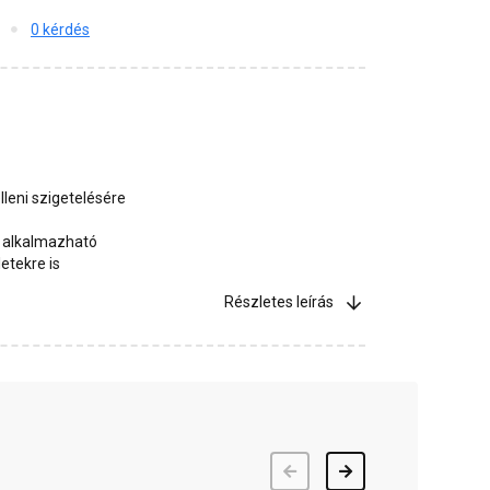
0 kérdés
lleni szigetelésére
is alkalmazható
etekre is
Részletes leírás
Előző
Következő