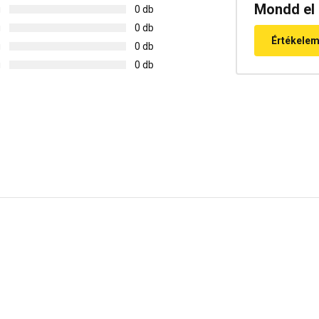
Mondd el 
g
0 db
g
0 db
Értékele
g
0 db
g
0 db