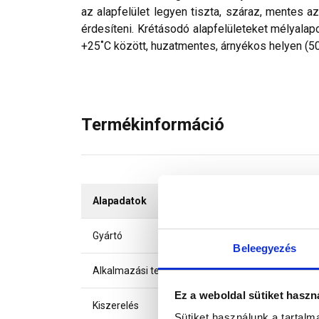
az alapfelület legyen tiszta, száraz, mentes az 
érdesíteni. Krétásodó alapfelületeket mélyalap
+25˚C között, huzatmentes, árnyékos helyen (50%
Termékinformáció
Alapadatok
Gyártó
Beleegyezés
Alkalmazási terület
Ez a weboldal sütiket haszn
Kiszerelés
Sütiket használunk a tartal