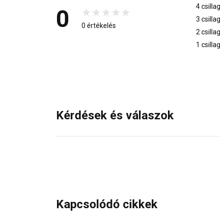
4 csilla
0
3 csilla
0 értékelés
2 csilla
1 csilla
Kérdések és válaszok
Kapcsolódó cikkek