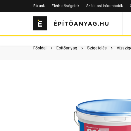
Rólunk
Elérhetőségeink
Szállítási információk
Szükséged lehet rá
Részletes 
Kapcsolódó cikkek
Főoldal
Építőanyag
Szigetelés
Vízszig