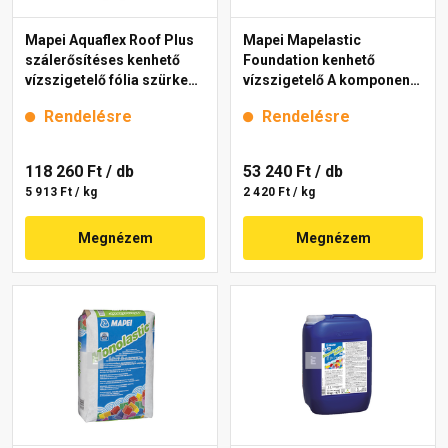
Mapei Aquaflex Roof Plus
Mapei Mapelastic
szálerősítéses kenhető
Foundation kenhető
vízszigetelő fólia szürke
vízszigetelő A komponens
20 kg
22 kg
Rendelésre
Rendelésre
118 260 Ft
/ db
53 240 Ft
/ db
5 913 Ft / kg
2 420 Ft / kg
Megnézem
Megnézem