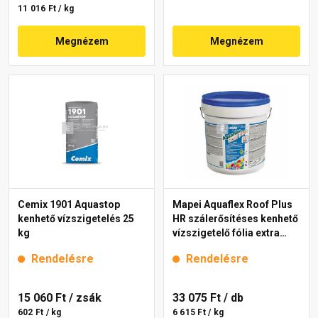
11 016 Ft / kg
Megnézem
Megnézem
Cemix 1901 Aquastop
Mapei Aquaflex Roof Plus
kenhető vízszigetelés 25
HR szálerősítéses kenhető
kg
vízszigetelő fólia extra
fehér 5 kg
Rendelésre
Rendelésre
15 060 Ft
/ zsák
33 075 Ft
/ db
602 Ft / kg
6 615 Ft / kg