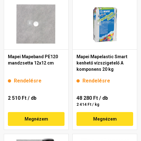
Mapei Mapeband PE120
Mapei Mapelastic Smart
mandzsetta 12x12 cm
kenhető vízszigetelő A
komponens 20 kg
Rendelésre
Rendelésre
2 510 Ft
/ db
48 280 Ft
/ db
2 414 Ft / kg
Megnézem
Megnézem