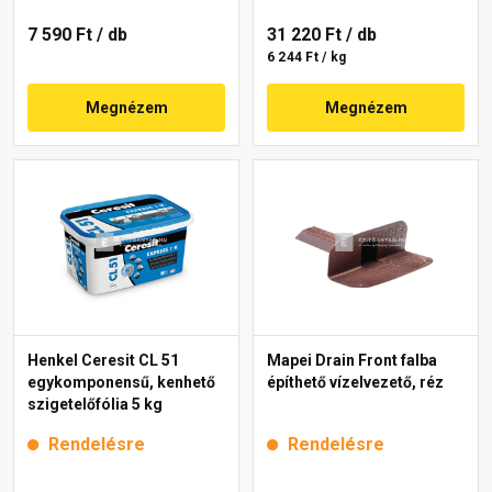
7 590 Ft
/ db
31 220 Ft
/ db
6 244 Ft / kg
Megnézem
Megnézem
Henkel Ceresit CL 51
Mapei Drain Front falba
egykomponensű, kenhető
építhető vízelvezető, réz
szigetelőfólia 5 kg
Rendelésre
Rendelésre