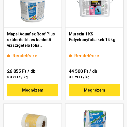
Mapei Aquaflex Roof Plus
Murexin 1 KS
szálerősítéses kenhető
Folyékonyfólia kék 14 kg
vízszigetelő fólia
téglavörös 5 kg
Rendelésre
Rendelésre
26 855 Ft
/ db
44 500 Ft
/ db
5 371 Ft / kg
3 179 Ft / kg
Megnézem
Megnézem