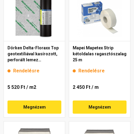
Dörken Delta-Floraxx Top
Mapei Mapetex Strip
geotextíliával kasírozott,
kétoldalas ragasztószalag
perforált lemez
25 m
zöldtetőhöz 2x10 m
Rendelésre
Rendelésre
5 520 Ft
/ m2
2 450 Ft
/ m
Megnézem
Megnézem