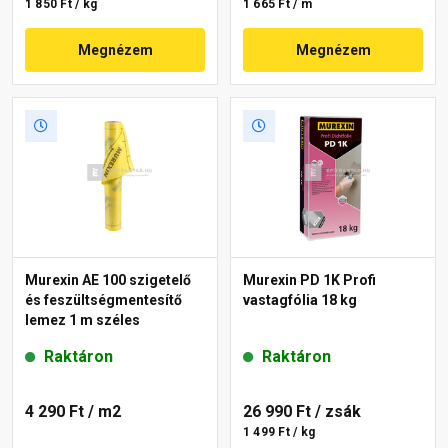
1 850 Ft / kg
1 665 Ft / m
Megnézem
Megnézem
Murexin AE 100 szigetelő
Murexin PD 1K Profi
és feszültségmentesítő
vastagfólia 18 kg
lemez 1 m széles
Raktáron
Raktáron
4 290 Ft
/ m2
26 990 Ft
/ zsák
1 499 Ft / kg