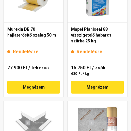
Murexin DB 70
Mapei Planiseal 88
hajlaterősítő szalag 50 m
vízszigetelő habarcs
szürke 25 kg
Rendelésre
Rendelésre
77 900 Ft
/ tekercs
15 750 Ft
/ zsák
630 Ft / kg
Megnézem
Megnézem