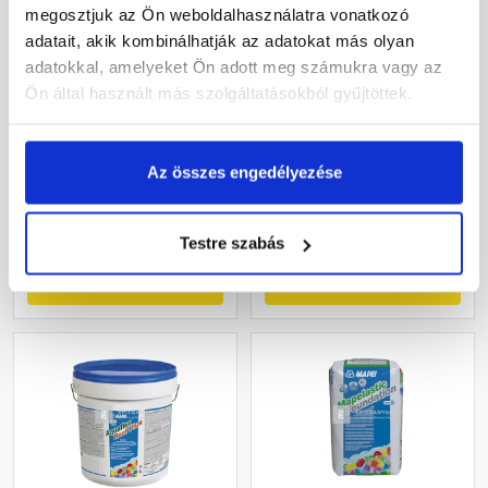
megosztjuk az Ön weboldalhasználatra vonatkozó
adatait, akik kombinálhatják az adatokat más olyan
Tytan Disprobit
Mapei Aquaflex Roof Plus
adatokkal, amelyeket Ön adott meg számukra vagy az
diszperziós aszfalt-gumi
HR szálerősítéses kenhető
Ön által használt más szolgáltatásokból gyűjtöttek.
keverék 5 kg
vízszigetelő fólia extra
fehér 20 kg
Rendelésre
Rendelésre
Az összes engedélyezése
5 070 Ft
/ db
119 520 Ft
/ db
1 014 Ft / kg
5 976 Ft / kg
Testre szabás
Megnézem
Megnézem