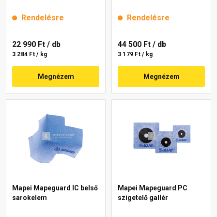
Rendelésre
Rendelésre
22 990 Ft
/ db
44 500 Ft
/ db
3 284 Ft / kg
3 179 Ft / kg
Megnézem
Megnézem
Mapei Mapeguard IC belső
Mapei Mapeguard PC
sarokelem
szigetelő gallér