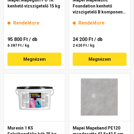
kenhető vízszigetelő 15 kg
Foundation kenhető
vízszigetelő B komponens
10 kg
Rendelésre
Rendelésre
95 800 Ft
/ db
24 200 Ft
/ db
6 387 Ft / kg
2 420 Ft / kg
Megnézem
Megnézem
Murexin 1 KS
Mapei Mapeband PE120
Folyékonyfólia kék 25 kg
mandzsetta 42,5x42,5 cm