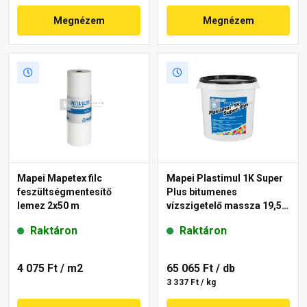
Megnézem
Megnézem
Mapei Mapetex filc
Mapei Plastimul 1K Super
feszültségmentesítő
Plus bitumenes
lemez 2x50 m
vízszigetelő massza 19,5
kg, 30 l
Raktáron
Raktáron
4 075 Ft
/ m2
65 065 Ft
/ db
3 337 Ft / kg