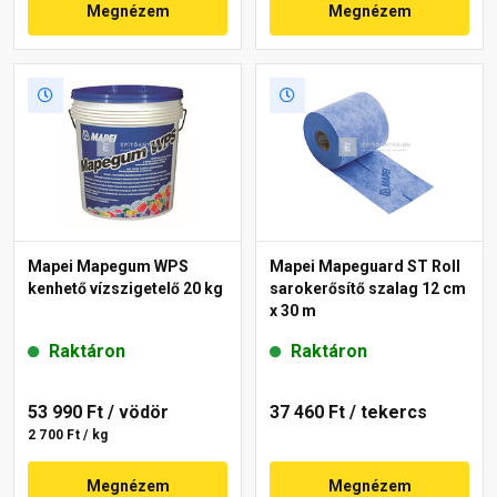
Megnézem
Megnézem
Mapei Mapegum WPS
Mapei Mapeguard ST Roll
kenhető vízszigetelő 20 kg
sarokerősítő szalag 12 cm
x 30 m
Raktáron
Raktáron
53 990 Ft
/ vödör
37 460 Ft
/ tekercs
2 700 Ft / kg
Megnézem
Megnézem