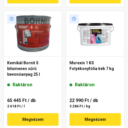
Kemikál Bornit S
Murexin 1 KS
bitumenes sűrű
Folyékonyfólia kék 7 kg
bevonóanyag 25 l
Raktáron
Raktáron
65 445 Ft
/ db
22 990 Ft
/ db
2 618 Ft / l
3 284 Ft / kg
Megnézem
Megnézem