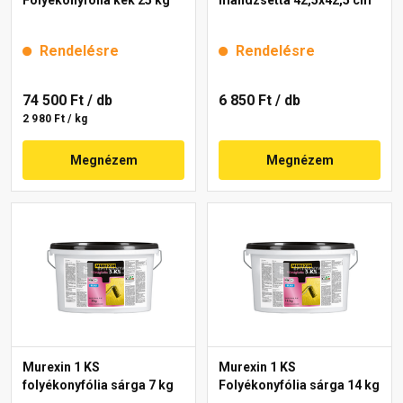
Rendelésre
Rendelésre
74 500 Ft
/ db
6 850 Ft
/ db
2 980 Ft / kg
Megnézem
Megnézem
Murexin 1 KS
Murexin 1 KS
folyékonyfólia sárga 7 kg
Folyékonyfólia sárga 14 kg