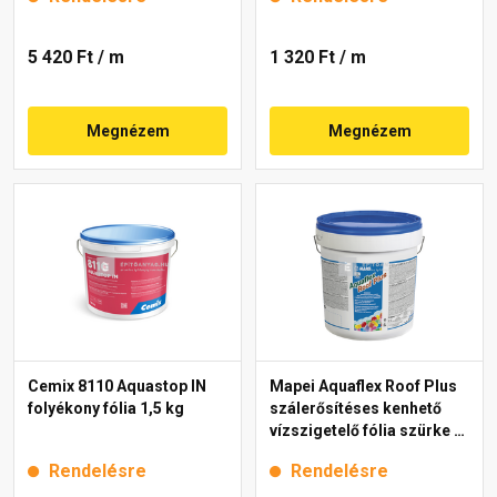
5 420 Ft
/ m
1 320 Ft
/ m
Megnézem
Megnézem
Cemix 8110 Aquastop IN
Mapei Aquaflex Roof Plus
folyékony fólia 1,5 kg
szálerősítéses kenhető
vízszigetelő fólia szürke 5
kg
Rendelésre
Rendelésre