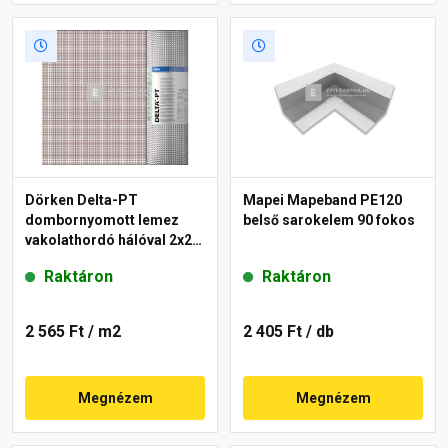
Dörken Delta-PT
Mapei Mapeband PE120
dombornyomott lemez
belső sarokelem 90 fokos
vakolathordó hálóval 2x20
m
Raktáron
Raktáron
2 565 Ft
/ m2
2 405 Ft
/ db
Megnézem
Megnézem