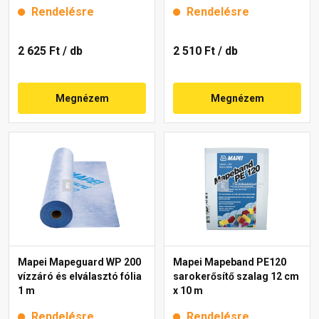
Rendelésre
Rendelésre
2 625 Ft
/ db
2 510 Ft
/ db
Megnézem
Megnézem
Mapei Mapeguard WP 200
Mapei Mapeband PE120
vízzáró és elválasztó fólia
sarokerősítő szalag 12 cm
1 m
x 10 m
Rendelésre
Rendelésre