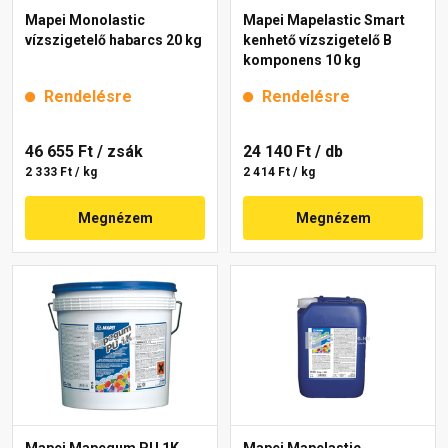
Mapei Monolastic
Mapei Mapelastic Smart
vízszigetelő habarcs 20 kg
kenhető vízszigetelő B
komponens 10 kg
Rendelésre
Rendelésre
46 655 Ft
/ zsák
24 140 Ft
/ db
2 333 Ft / kg
2 414 Ft / kg
Megnézem
Megnézem
Mapei Mapegum PU 1K
Mapei Mapelastic