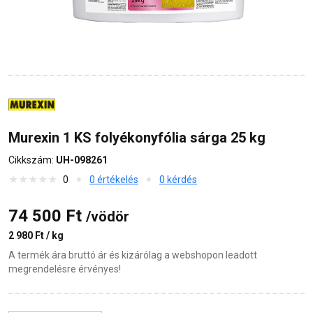
Murexin 1 KS folyékonyfólia sárga 25 kg
Cikkszám:
UH-098261
0
0 értékelés
0 kérdés
74 500 Ft
/vödör
2 980 Ft / kg
A termék ára bruttó ár és kizárólag a webshopon leadott
megrendelésre érvényes!