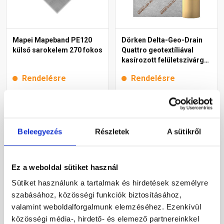
Mapei Mapeband PE120
Dörken Delta-Geo-Drain
külső sarokelem 270 fokos
Quattro geotextíliával
kasírozott felületszivárgó
lemez 2x12,5 m
Rendelésre
Rendelésre
2 405 Ft
/ db
5 220 Ft
/ m2
Beleegyezés
Részletek
A sütikről
Megnézem
Megnézem
Ez a weboldal sütiket használ
Sütiket használunk a tartalmak és hirdetések személyre
szabásához, közösségi funkciók biztosításához,
valamint weboldalforgalmunk elemzéséhez. Ezenkívül
közösségi média-, hirdető- és elemező partnereinkkel