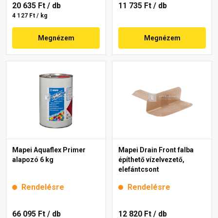
20 635 Ft
/ db
11 735 Ft
/ db
4 127 Ft / kg
Megnézem
Megnézem
Mapei Aquaflex Primer
Mapei Drain Front falba
alapozó 6 kg
építhető vízelvezető,
elefántcsont
Rendelésre
Rendelésre
66 095 Ft
/ db
12 820 Ft
/ db