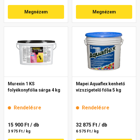
Megnézem
Megnézem
Murexin 1 KS
Mapei Aquaflex kenhető
folyékonyfólia sárga 4 kg
vízszigetelő fólia 5 kg
Rendelésre
Rendelésre
15 900 Ft
/ db
32 875 Ft
/ db
3 975 Ft / kg
6 575 Ft / kg