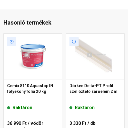
Hasonló termékek
Cemix 8110 Aquastop IN
Dörken Delta-PT Profil
folyékony fólia 20 kg
szellőztető záróelem 2 m
Raktáron
Raktáron
36 990 Ft
/ vödör
3 330 Ft
/ db