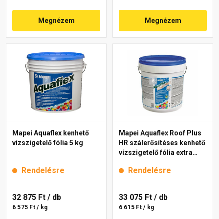
Megnézem
Megnézem
Mapei Aquaflex kenhető
Mapei Aquaflex Roof Plus
vízszigetelő fólia 5 kg
HR szálerősítéses kenhető
vízszigetelő fólia extra
fehér 5 kg
Rendelésre
Rendelésre
32 875 Ft
/ db
33 075 Ft
/ db
6 575 Ft / kg
6 615 Ft / kg