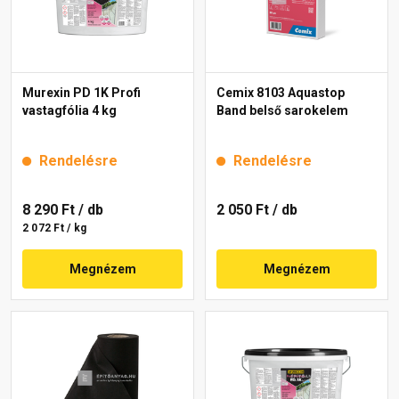
Murexin PD 1K Profi
Cemix 8103 Aquastop
vastagfólia 4 kg
Band belső sarokelem
Rendelésre
Rendelésre
8 290 Ft
/ db
2 050 Ft
/ db
2 072 Ft / kg
Megnézem
Megnézem