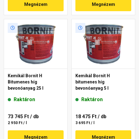
Megnézem
Megnézem
Kemikál Bornit H
Kemikál Bornit H
Bitumenes híg
bitumenes híg
bevonóanyag 25 l
bevonóanyag 5 l
Raktáron
Raktáron
73 745 Ft
/ db
18 475 Ft
/ db
2 950 Ft / l
3 695 Ft / l
Megnézem
Megnézem