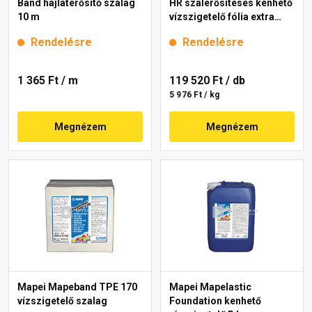
Band hajlaterősítő szalag
HR szálerősítéses kenhető
10 m
vízszigetelő fólia extra
fehér 20 kg
Rendelésre
Rendelésre
1 365 Ft
/ m
119 520 Ft
/ db
5 976 Ft / kg
Megnézem
Megnézem
Mapei Mapeband TPE 170
Mapei Mapelastic
vízszigetelő szalag
Foundation kenhető