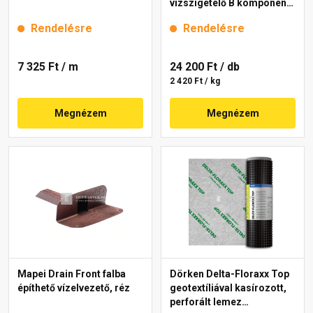
vízszigetelő B komponens
10 kg
Rendelésre
Rendelésre
7 325 Ft
/ m
24 200 Ft
/ db
2 420 Ft / kg
Megnézem
Megnézem
Mapei Drain Front falba
Dörken Delta-Floraxx Top
építhető vízelvezető, réz
geotextíliával kasírozott,
perforált lemez