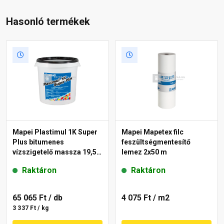
Hasonló termékek
Mapei Plastimul 1K Super
Mapei Mapetex filc
Plus bitumenes
feszültségmentesítő
vízszigetelő massza 19,5
lemez 2x50 m
kg, 30 l
Raktáron
Raktáron
65 065 Ft
/ db
4 075 Ft
/ m2
3 337 Ft / kg