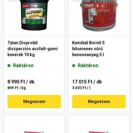
Tytan Disprobit
Kemikál Bornit S
diszperziós aszfalt-gumi
bitumenes sűrű
keverék 10 kg
bevonóanyag 5 l
Raktáron
Raktáron
8 990 Ft
/ db
17 015 Ft
/ db
899 Ft / kg
3 403 Ft / l
Megnézem
Megnézem