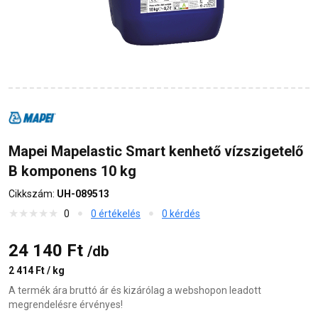
Mapei Mapelastic Smart kenhető vízszigetelő
B komponens 10 kg
Cikkszám:
UH-089513
0
0 értékelés
0 kérdés
24 140 Ft
/db
2 414 Ft / kg
A termék ára bruttó ár és kizárólag a webshopon leadott
megrendelésre érvényes!