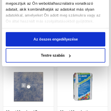
megosztjuk az Ön weboldalhasználatra vonatkozó
Mapei Mapeband Easy
Mapei Aquaflex Roof Plus
adatait, akik kombinálhatják az adatokat más olyan
belső sarokelem
szálerősítéses kenhető
adatokkal, amelyeket Ön adott meg számukra vagy az
vízszigetelő fólia szürke
20 kg
Ön által használt más szolgáltatásokból gyűjtöttek.
Rendelésre
Rendelésre
2 965 Ft
/ db
118 260 Ft
/ db
Az összes engedélyezése
5 913 Ft / kg
Megnézem
Megnézem
Testre szabás