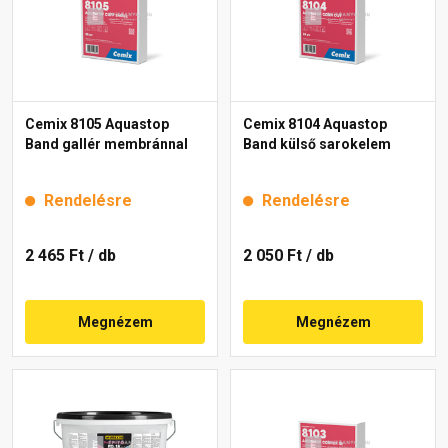
Cemix 8105 Aquastop
Cemix 8104 Aquastop
Band gallér membránnal
Band külső sarokelem
Rendelésre
Rendelésre
2 465 Ft
/ db
2 050 Ft
/ db
Megnézem
Megnézem