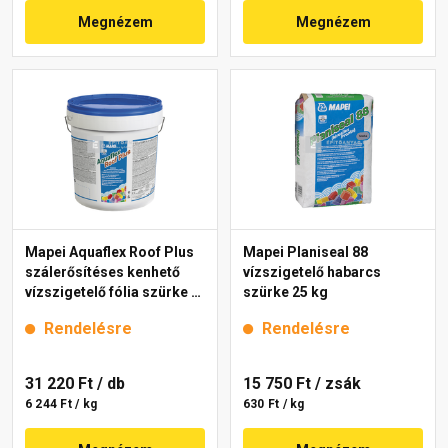
Megnézem
Megnézem
Mapei Aquaflex Roof Plus
Mapei Planiseal 88
szálerősítéses kenhető
vízszigetelő habarcs
vízszigetelő fólia szürke 5
szürke 25 kg
kg
Rendelésre
Rendelésre
31 220 Ft
/ db
15 750 Ft
/ zsák
6 244 Ft / kg
630 Ft / kg