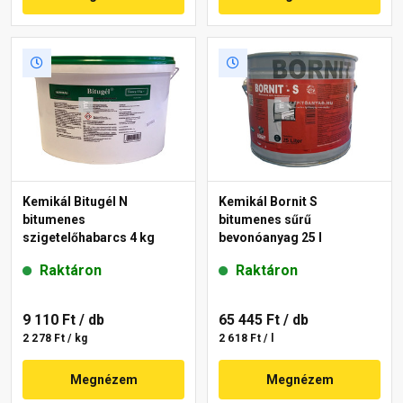
Kemikál Bitugél N
Kemikál Bornit S
bitumenes
bitumenes sűrű
szigetelőhabarcs 4 kg
bevonóanyag 25 l
Raktáron
Raktáron
9 110 Ft
/ db
65 445 Ft
/ db
2 278 Ft / kg
2 618 Ft / l
Megnézem
Megnézem