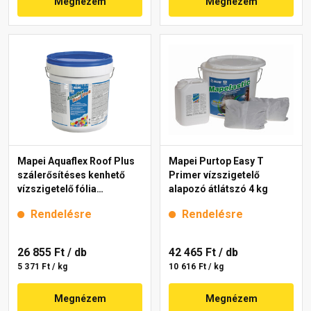
Megnézem
Megnézem
Mapei Aquaflex Roof Plus
Mapei Purtop Easy T
szálerősítéses kenhető
Primer vízszigetelő
vízszigetelő fólia
alapozó átlátszó 4 kg
téglavörös 5 kg
Rendelésre
Rendelésre
26 855 Ft
/ db
42 465 Ft
/ db
5 371 Ft / kg
10 616 Ft / kg
Megnézem
Megnézem