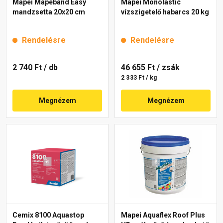
Mapei Mapeband Easy
Mapei Monolastic
mandzsetta 20x20 cm
vízszigetelő habarcs 20 kg
Rendelésre
Rendelésre
2 740 Ft
/ db
46 655 Ft
/ zsák
2 333 Ft / kg
Megnézem
Megnézem
Cemix 8100 Aquastop
Mapei Aquaflex Roof Plus