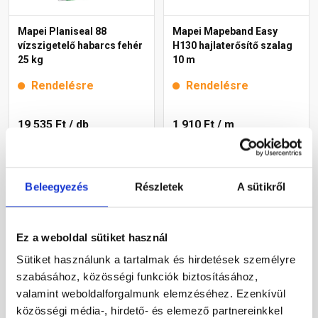
Mapei Planiseal 88
Mapei Mapeband Easy
vízszigetelő habarcs fehér
H130 hajlaterősítő szalag
25 kg
10 m
Rendelésre
Rendelésre
19 535 Ft
/ db
1 910 Ft
/ m
781 Ft / kg
Megnézem
Megnézem
Beleegyezés
Részletek
A sütikről
Ez a weboldal sütiket használ
Sütiket használunk a tartalmak és hirdetések személyre
szabásához, közösségi funkciók biztosításához,
valamint weboldalforgalmunk elemzéséhez. Ezenkívül
közösségi média-, hirdető- és elemező partnereinkkel