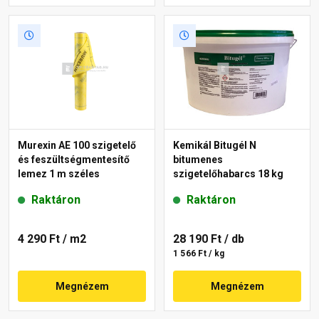
Murexin AE 100 szigetelő
Kemikál Bitugél N
és feszültségmentesítő
bitumenes
lemez 1 m széles
szigetelőhabarcs 18 kg
Raktáron
Raktáron
4 290 Ft
/ m2
28 190 Ft
/ db
1 566 Ft / kg
Megnézem
Megnézem