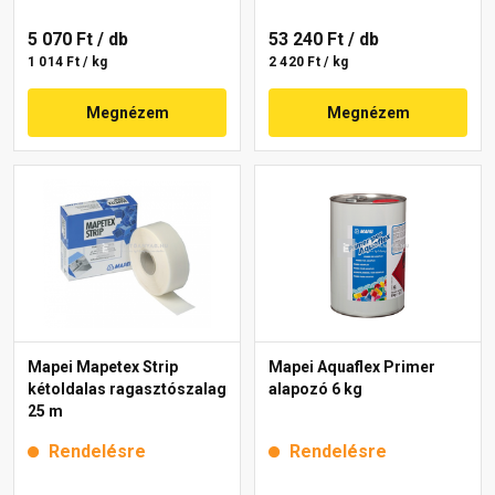
5 070 Ft
/ db
53 240 Ft
/ db
1 014 Ft / kg
2 420 Ft / kg
Megnézem
Megnézem
Mapei Mapetex Strip
Mapei Aquaflex Primer
kétoldalas ragasztószalag
alapozó 6 kg
25 m
Rendelésre
Rendelésre