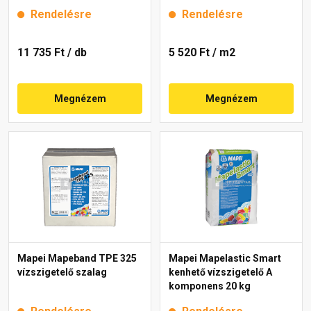
zöldtetőhöz 2x10 m
Rendelésre
Rendelésre
11 735 Ft
/ db
5 520 Ft
/ m2
Megnézem
Megnézem
Mapei Mapeband TPE 325
Mapei Mapelastic Smart
vízszigetelő szalag
kenhető vízszigetelő A
komponens 20 kg