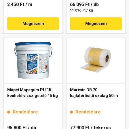
2 450 Ft
/ m
66 095 Ft
/ db
11 016 Ft / kg
Megnézem
Megnézem
Mapei Mapegum PU 1K
Murexin DB 70
kenhető vízszigetelő 15 kg
hajlaterősítő szalag 50 m
Rendelésre
Rendelésre
95 800 Ft
/ db
77 900 Ft
/ tekercs