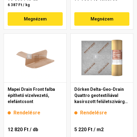
6 387 Ft / kg
Megnézem
Megnézem
Mapei Drain Front falba
Dörken Delta-Geo-Drain
építhető vízelvezető,
Quattro geotextíliával
elefántcsont
kasírozott felületszivárgó
lemez 2x12,5 m
Rendelésre
Rendelésre
12 820 Ft
/ db
5 220 Ft
/ m2