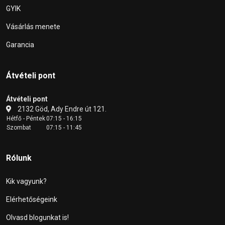
GYIK
Vásárlás menete
Garancia
Átvételi pont
Átvételi pont
2132 Göd, Ady Endre út 121.
Hétfő - Péntek
07:15 - 16:15
Szombat
07:15 - 11:45
Rólunk
Kik vagyunk?
Elérhetőségeink
Olvasd blogunkat is!