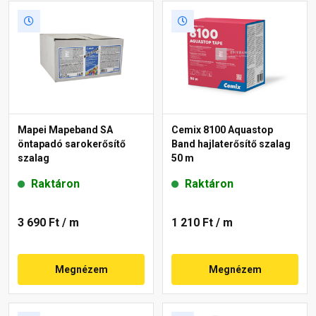
Mapei Mapeband SA
Cemix 8100 Aquastop
öntapadó sarokerősítő
Band hajlaterősítő szalag
szalag
50 m
Raktáron
Raktáron
3 690 Ft
/ m
1 210 Ft
/ m
Megnézem
Megnézem