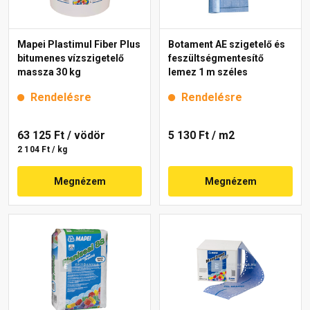
Mapei Plastimul Fiber Plus
Botament AE szigetelő és
bitumenes vízszigetelő
feszültségmentesítő
massza 30 kg
lemez 1 m széles
Rendelésre
Rendelésre
63 125 Ft
/ vödör
5 130 Ft
/ m2
2 104 Ft / kg
Megnézem
Megnézem