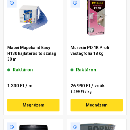
Mapei Mapeband Easy
Murexin PD 1K Profi
H130 hajlaterősítő szalag
vastagfólia 18 kg
30 m
Raktáron
Raktáron
1 330 Ft
/ m
26 990 Ft
/ zsák
1 499 Ft / kg
Megnézem
Megnézem