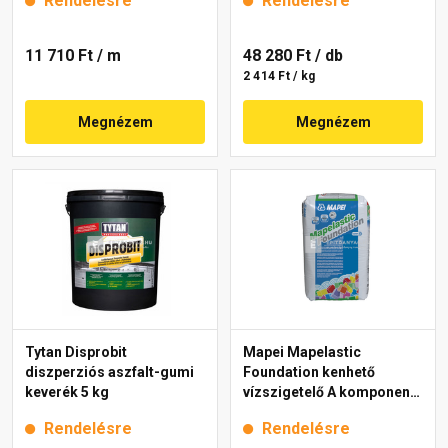
Rendelésre
Rendelésre
11 710 Ft
/ m
48 280 Ft
/ db
2 414 Ft / kg
Megnézem
Megnézem
Tytan Disprobit
Mapei Mapelastic
diszperziós aszfalt-gumi
Foundation kenhető
keverék 5 kg
vízszigetelő A komponens
22 kg
Rendelésre
Rendelésre