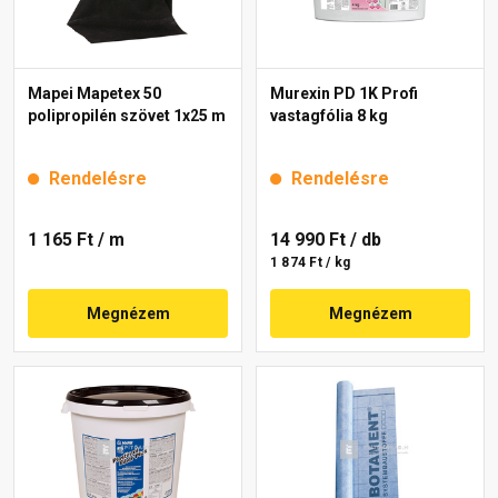
Mapei Mapetex 50
Murexin PD 1K Profi
polipropilén szövet 1x25 m
vastagfólia 8 kg
Rendelésre
Rendelésre
1 165 Ft
/ m
14 990 Ft
/ db
1 874 Ft / kg
Megnézem
Megnézem